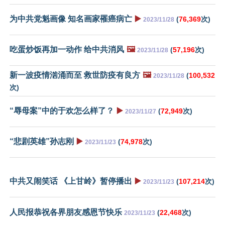
为中共党魁画像 知名画家罹癌病亡
▶️
(
76,369
次)
2023/11/28
吃蛋炒饭再加一动作 给中共消风
🖼️
(
57,196
次)
2023/11/28
新一波疫情汹涌而至 救世防疫有良方
🖼️
(
100,532
2023/11/28
次)
“辱母案”中的于欢怎么样了？
▶️
(
72,949
次)
2023/11/27
“悲剧英雄”孙志刚
▶️
(
74,978
次)
2023/11/23
中共又闹笑话 《上甘岭》暂停播出
▶️
(
107,214
次)
2023/11/23
人民报恭祝各界朋友感恩节快乐
(
22,468
次)
2023/11/23