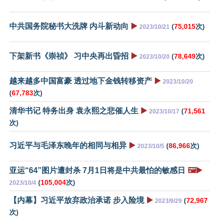
中共国务院秘书大洗牌 内斗新动向
▶️
(
75,015
次)
2023/10/21
下架新书《崇祯》 习中央再出昏招
▶️
(
78,649
次)
2023/10/20
越来越多中国富豪 透过地下金钱转移资产
▶️
2023/10/20
(
67,783
次)
清华书记 特务出身 袁永熙之悲催人生
▶️
(
71,561
2023/10/17
次)
习近平与毛泽东晚年的相同与相异
▶️
(
86,966
次)
2023/10/5
亚运“64”图片遭封杀 7月1日将是中共最怕的敏感日
🖼️▶️
(
105,004
次)
2023/10/4
【内幕】习近平放弃政治承诺 步入险境
▶️
(
72,967
2023/9/29
次)