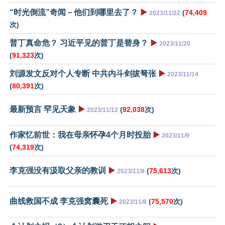
“时光倒流”奇闻－他们到哪里去了？
▶️
(
74,409
2023/11/22
次)
普丁真命危？ 习近平见的普丁是替身？
▶️
2023/11/20
(
91,323
次)
刘源发文反对个人专断 中共内斗剑拔弩张
▶️
2023/11/14
(
80,391
次)
最新预言 罕见天象
▶️
(
92,038
次)
2023/11/12
作家忆前世：我在母亲怀孕4个月时投胎
▶️
2023/11/9
(
74,319
次)
李克强没有汲取父亲的教训
▶️
(
75,613
次)
2023/11/9
曲线救国不成 李克强窝囊死
▶️
(
75,570
次)
2023/11/8