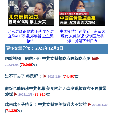
北京房价踩踏式狂跌 学区房
中国疫情急速蔓延！南京大
直降400万 燕郊腰斩 业主哭
爆发 东莞停课 深圳医院挤
惨！
爆！党魁下封口令
更多文章导读：
2023年12月1日
幽默视频：病的不轻 中共党魁想吃点啥就吃点啥
🖼️▶️
(
70,069
次)
2023/12/4
过不下去了 移民吧！
▶️
(
74,467
次)
2023/12/4
做饭也能触动中共禁忌 美食网红无奈发视频宣布不再做蛋
炒饭
▶️
(
73,910
次)
2023/12/3
越来越不受待见！ 中共党魁在美待遇大不如前
▶️
2023/11/30
(
71,329
次)