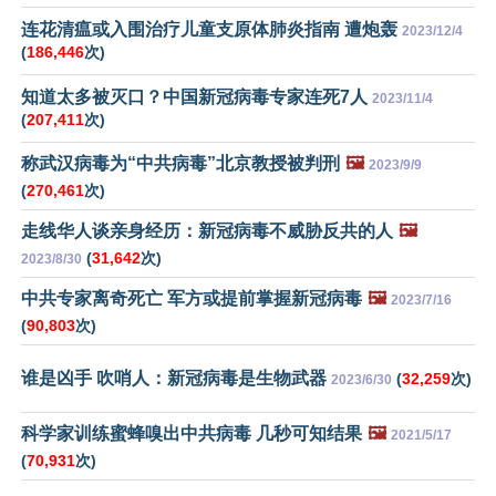
连花清瘟或入围治疗儿童支原体肺炎指南 遭炮轰
2023/12/4
(
186,446
次)
知道太多被灭口？中国新冠病毒专家连死7人
2023/11/4
(
207,411
次)
称武汉病毒为“中共病毒”北京教授被判刑
🖼️
2023/9/9
(
270,461
次)
走线华人谈亲身经历：新冠病毒不威胁反共的人
🖼️
(
31,642
次)
2023/8/30
中共专家离奇死亡 军方或提前掌握新冠病毒
🖼️
2023/7/16
(
90,803
次)
谁是凶手 吹哨人：新冠病毒是生物武器
(
32,259
次)
2023/6/30
科学家训练蜜蜂嗅出中共病毒 几秒可知结果
🖼️
2021/5/17
(
70,931
次)