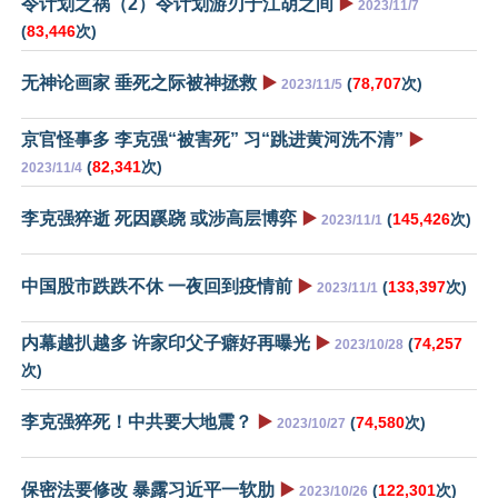
令计划之祸（2）令计划游刃于江胡之间
▶️
2023/11/7
(
83,446
次)
无神论画家 垂死之际被神拯救
▶️
(
78,707
次)
2023/11/5
京官怪事多 李克强“被害死” 习“跳进黄河洗不清”
▶️
(
82,341
次)
2023/11/4
李克强猝逝 死因蹊跷 或涉高层博弈
▶️
(
145,426
次)
2023/11/1
中国股市跌跌不休 一夜回到疫情前
▶️
(
133,397
次)
2023/11/1
内幕越扒越多 许家印父子癖好再曝光
▶️
(
74,257
2023/10/28
次)
李克强猝死！中共要大地震？
▶️
(
74,580
次)
2023/10/27
保密法要修改 暴露习近平一软肋
▶️
(
122,301
次)
2023/10/26