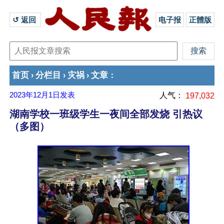
↺ 返回 
电子报
正體版
首页
分栏目
灾祸
文章
›
›
›
：
2023年12月1日
发表
人气：
197,032
湖南学校一班级学生一夜间全部发烧 引热议
（多图）