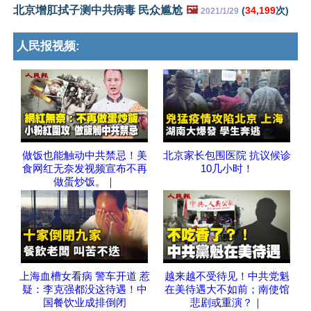
北京增肛拭子测中共病毒 民众尴尬
🖼️
(
34,199
次)
2021/1/29
人民报视频:
做饭也能触动中共禁忌！美
北京家长包围医院 抗议候诊
食网红无奈发视频宣布不再
10几小时！
做蛋炒饭。｜
上海血槽女看病 警车开道 惹
越来越不受待见！中共党魁
疑：李克强都没这待遇！中
在美待遇大不如前；南使馆
国餐饮业成排倒闭
悲剧或重演？｜