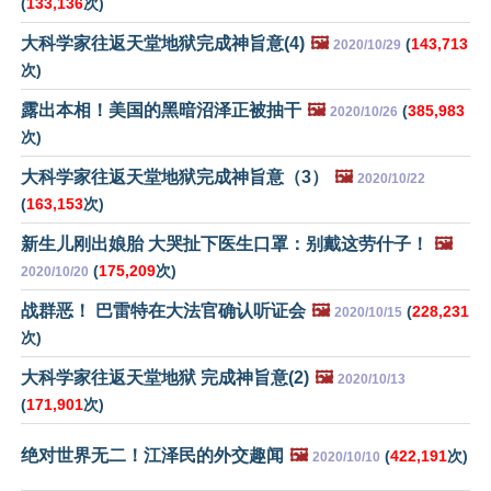
(
133,136
次)
大科学家往返天堂地狱完成神旨意(4)
🖼️
(
143,713
2020/10/29
次)
露出本相！美国的黑暗沼泽正被抽干
🖼️
(
385,983
2020/10/26
次)
大科学家往返天堂地狱完成神旨意（3）
🖼️
2020/10/22
(
163,153
次)
新生儿刚出娘胎 大哭扯下医生口罩：别戴这劳什子！
🖼️
(
175,209
次)
2020/10/20
战群恶！ 巴雷特在大法官确认听证会
🖼️
(
228,231
2020/10/15
次)
大科学家往返天堂地狱 完成神旨意(2)
🖼️
2020/10/13
(
171,901
次)
绝对世界无二！江泽民的外交趣闻
🖼️
(
422,191
次)
2020/10/10