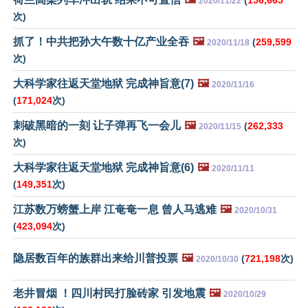
(
156,665
2020/11/22
次)
抓了！中共把孙大午数十亿产业全吞
🖼️
(
259,599
2020/11/18
次)
大科学家往返天堂地狱 完成神旨意(7)
🖼️
2020/11/16
(
171,024
次)
刺破黑暗的一刻 让子弹再飞一会儿
🖼️
(
262,333
2020/11/15
次)
大科学家往返天堂地狱 完成神旨意(6)
🖼️
2020/11/11
(
149,351
次)
江苏数万螃蟹上岸 江奄奄一息 曾人马逃难
🖼️
2020/10/31
(
423,094
次)
隐居数百年的族群出来给川普投票
🖼️
(
721,198
次)
2020/10/30
老井冒烟 ！四川村民打脸砖家 引发地震
🖼️
2020/10/29