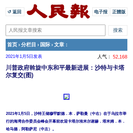
↺ 返回 
电子报
正體版
首页
分栏目
国际
文章
›
›
›
：
2021年1月5日
发表
人气：
52,168
川普政府斡旋中东和平最新进展：沙特与卡塔
尔复交(图)
2021年1月5日，沙特王储穆罕默德．本．萨勒曼（中右）在于乌拉市举
行的海湾合作委员会峰会开幕前欢迎卡塔尔埃米尔谢赫．塔米姆．本．