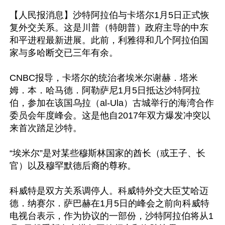
【人民报消息】沙特阿拉伯与卡塔尔1月5日正式恢
复外交关系。这是川普（特朗普）政府主导的中东
和平进程最新进展。此前，利雅得和几个阿拉伯国
家与多哈断交已三年有余。

CNBC报导，卡塔尔的统治者埃米尔谢赫．塔米
姆．本．哈马德．阿勒萨尼1月5日抵达沙特阿拉
伯，参加在该国乌拉（al-Ula）古城举行的海湾合作
委员会年度峰会。这是他自2017年双方爆发冲突以
来首次踏足沙特。

“埃米尔”是对某些穆斯林国家的酋长（或王子、长
官）以及穆罕默德后裔的尊称。

科威特是双方关系调停人。科威特外交大臣艾哈迈
德．纳赛尔．萨巴赫在1月5日的峰会之前向科威特
电视台表示，作为协议的一部份，沙特阿拉伯将从1