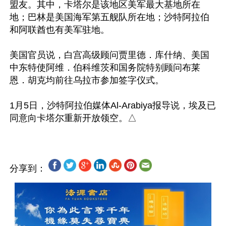
盟友。其中，卡塔尔是该地区美军最大基地所在
地；巴林是美国海军第五舰队所在地；沙特阿拉伯
和阿联酋也有美军驻地。

美国官员说，白宫高级顾问贾里德．库什纳、美国
中东特使阿维．伯科维茨和国务院特别顾问布莱
恩．胡克均前往乌拉市参加签字仪式。

1月5日，沙特阿拉伯媒体Al-Arabiya报导说，埃及已
分享到：