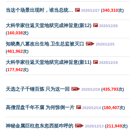
当这个场景出现时，谁当总统…
🖼️
(
340,310
次)
2020/12/27
大科学家往返天堂地狱完成神旨意(新12)
🖼️
2020/12/26
(
160,038
次)
知晓奥八篡改出生地 卫生总监被灭口
🖼️▶️
2020/12/25
(
461,962
次)
大科学家往返天堂地狱完成神旨意(新11)
🖼️
2020/12/19
(
177,942
次)
天选之子千锤百炼 只为这一回
🖼️▶️
(
435,793
次)
2020/12/18
高僧涅盘千年不腐 为何惊倒一片
🖼️
(
180,407
次)
2020/12/14
神秘金属巨柱忽东忽西挺咋呼的
🖼️▶️
(
211,949
次)
2020/12/13