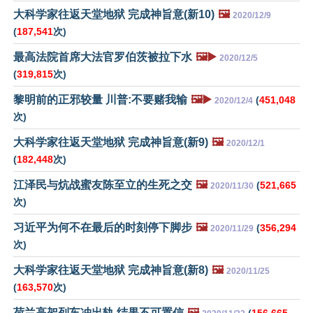
大科学家往返天堂地狱 完成神旨意(新10)
🖼️
2020/12/9
(
187,541
次)
最高法院首席大法官罗伯茨被拉下水
🖼️▶️
2020/12/5
(
319,815
次)
黎明前的正邪较量 川普:不要赌我输
🖼️▶️
(
451,048
2020/12/4
次)
大科学家往返天堂地狱 完成神旨意(新9)
🖼️
2020/12/1
(
182,448
次)
江泽民与炕战蜜友陈至立的生死之交
🖼️
(
521,665
2020/11/30
次)
习近平为何不在最后的时刻停下脚步
🖼️
(
356,294
2020/11/29
次)
大科学家往返天堂地狱 完成神旨意(新8)
🖼️
2020/11/25
(
163,570
次)
荷兰高架列车冲出轨 结果不可置信
🖼️