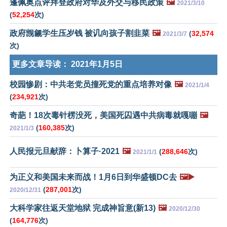
蓬佩奥点评拜登政府对华及外交与移民政策
🖼️
2021/3/10
(
52,254
次)
政府觊觎学生压岁钱 被讥向孩子割韭菜
🖼️
(
32,574
2021/3/7
次)
更多文章导读：
2021年1月5日
校园惨剧：中共老党员撞死党的重点培养对像
🖼️
2021/1/4
(
234,921
次)
奇葩！18次毒针楞没死，美国死囚遇中共病毒就嘎嘣
🖼️
(
160,385
次)
2021/1/3
人民报元旦献辞：卜算子·2021
🖼️
(
288,646
次)
2021/1/1
为正义和美国未来而战！1月6日到华盛顿DC去
🖼️▶️
(
287,001
次)
2020/12/31
大科学家往返天堂地狱 完成神旨意(新13)
🖼️
2020/12/30
(
164,776
次)