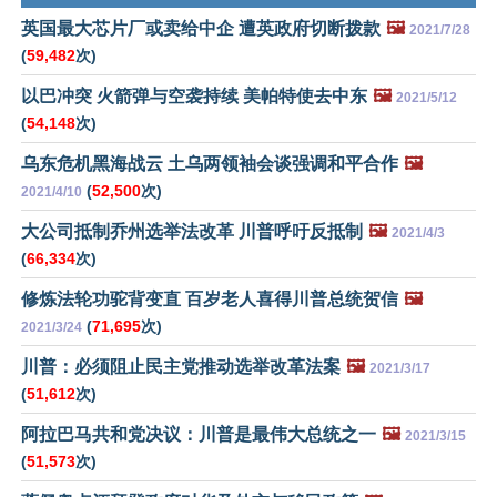
英国最大芯片厂或卖给中企 遭英政府切断拨款
🖼️
2021/7/28
(
59,482
次)
以巴冲突 火箭弹与空袭持续 美帕特使去中东
🖼️
2021/5/12
(
54,148
次)
乌东危机黑海战云 土乌两领袖会谈强调和平合作
🖼️
(
52,500
次)
2021/4/10
大公司抵制乔州选举法改革 川普呼吁反抵制
🖼️
2021/4/3
(
66,334
次)
修炼法轮功驼背变直 百岁老人喜得川普总统贺信
🖼️
(
71,695
次)
2021/3/24
川普：必须阻止民主党推动选举改革法案
🖼️
2021/3/17
(
51,612
次)
阿拉巴马共和党决议：川普是最伟大总统之一
🖼️
2021/3/15
(
51,573
次)