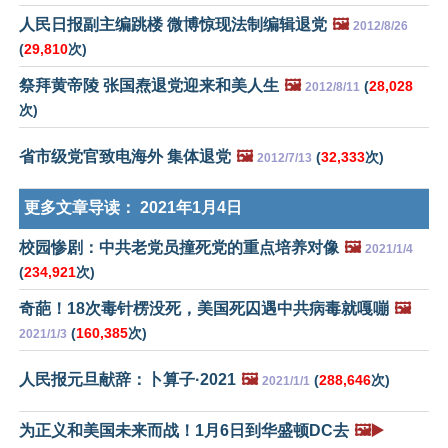
人民日报副主编跳楼 微博惊现法制编辑退党
🖼️
2012/8/26
(
29,810
次)
祭拜黄帝陵 张国焘退党迎来和美人生
🖼️
(
28,028
2012/8/11
次)
省市级党官致电海外 集体退党
🖼️
(
32,333
次)
2012/7/13
更多文章导读：
2021年1月4日
校园惨剧：中共老党员撞死党的重点培养对像
🖼️
2021/1/4
(
234,921
次)
奇葩！18次毒针楞没死，美国死囚遇中共病毒就嘎嘣
🖼️
(
160,385
次)
2021/1/3
人民报元旦献辞：卜算子·2021
🖼️
(
288,646
次)
2021/1/1
为正义和美国未来而战！1月6日到华盛顿DC去
🖼️▶️