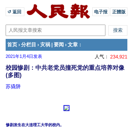
↺ 返回 
电子报
正體版
首页
分栏目
灾祸
要闻
文章
›
›
|
›
：
2021年1月4日
发表
人气：
234,921
校园惨剧：中共老党员撞死党的重点培养对像
(多图)
苏撬阱
惨剧发生在大连理工大学的校内。