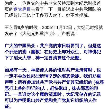
为此，一位退党的中共老党员特意到大纪元时报首
页的
退党栏目
去看了一下：目前退出中共党团队的
已经超过三亿七千多万人次了。她不禁扼腕。

王艺霖9岁的时候，2005年1月12日，大纪元时报就
发表了《大纪元郑重声明》。声明说：

广大的中国民众：共产党的末日就要到了。但是这
个邪恶的党（魔教）在历史上却对众生、对神佛犯
下了滔天大罪，神一定要清算这个恶魔。

如果有一天，神指使人类的谁对共产党清算时，也
一定不会放过那些所谓坚定的邪恶党徒。我们郑重
声明：所有参加过共产党与共产党其它组织的 (被邪
恶打上兽的印记的)人，赶快退出，抹去邪恶的印
记。一旦谁对这个魔教清算时，大纪元储存的记录
可以为声明退出共产党和共产党其它组织的人作
证。
