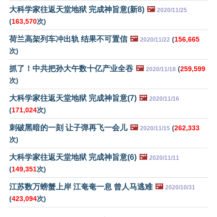
大科学家往返天堂地狱 完成神旨意(新8)
🖼️
2020/11/25
(
163,570
次)
荷兰高架列车冲出轨 结果不可置信
🖼️
(
156,665
2020/11/22
次)
抓了！中共把孙大午数十亿产业全吞
🖼️
(
259,599
2020/11/18
次)
大科学家往返天堂地狱 完成神旨意(7)
🖼️
2020/11/16
(
171,024
次)
刺破黑暗的一刻 让子弹再飞一会儿
🖼️
(
262,333
2020/11/15
次)
大科学家往返天堂地狱 完成神旨意(6)
🖼️
2020/11/11
(
149,351
次)
江苏数万螃蟹上岸 江奄奄一息 曾人马逃难
🖼️
2020/10/31
(
423,094
次)