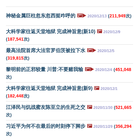
神秘金属巨柱忽东忽西挺咋呼的
🖼️▶️
(
211,949
次)
2020/12/13
大科学家往返天堂地狱 完成神旨意(新10)
🖼️
2020/12/9
(
187,541
次)
最高法院首席大法官罗伯茨被拉下水
🖼️▶️
2020/12/5
(
319,815
次)
黎明前的正邪较量 川普:不要赌我输
🖼️▶️
(
451,048
2020/12/4
次)
大科学家往返天堂地狱 完成神旨意(新9)
🖼️
2020/12/1
(
182,448
次)
江泽民与炕战蜜友陈至立的生死之交
🖼️
(
521,665
2020/11/30
次)
习近平为何不在最后的时刻停下脚步
🖼️
(
356,294
2020/11/29
次)