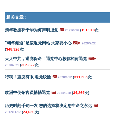
相关文章：
清华教授郭于华为何声明退党
🖼️
(
191,918
次)
2021/6/26
"精华频道"是假退党网站 大家要小心
🖼️▶️
2020/7/22
(
348,326
次)
天灭中共，退党保命！退党中心教你如何退党
🖼️▶️
(
365,322
次)
2020/7/21
特稿！瘟疫有眼 退党脱险
🖼️
(
311,505
次)
2020/4/12
欧洲中使馆官员悄悄退党
🖼️
(
34,269
次)
2014/8/10
历史时刻千钧一发 您的选择将决定您生命之永远
🖼️
(
24,620
次)
2012/11/17