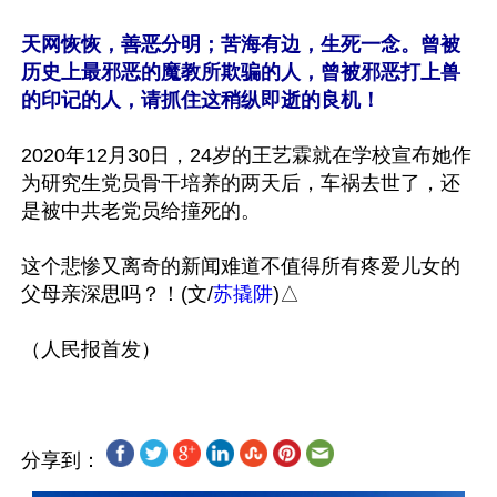
天网恢恢，善恶分明；苦海有边，生死一念。曾被
历史上最邪恶的魔教所欺骗的人，曾被邪恶打上兽
的印记的人，请抓住这稍纵即逝的良机！
2020年12月30日，24岁的王艺霖就在学校宣布她作
为研究生党员骨干培养的两天后，车祸去世了，还
是被中共老党员给撞死的。

这个悲惨又离奇的新闻难道不值得所有疼爱儿女的
父母亲深思吗？！(文/
苏撬阱
)△

分享到：