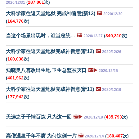
(
287,001
次)
2020/12/31
大科学家往返天堂地狱 完成神旨意(新13)
🖼️
2020/12/30
(
164,776
次)
当这个场景出现时，谁当总统…
🖼️
(
340,310
次)
2020/12/27
大科学家往返天堂地狱完成神旨意(新12)
🖼️
2020/12/26
(
160,038
次)
知晓奥八篡改出生地 卫生总监被灭口
🖼️▶️
2020/12/25
(
461,962
次)
大科学家往返天堂地狱完成神旨意(新11)
🖼️
2020/12/19
(
177,942
次)
天选之子千锤百炼 只为这一回
🖼️▶️
(
435,793
次)
2020/12/18
高僧涅盘千年不腐 为何惊倒一片
🖼️
(
180,407
次)
2020/12/14