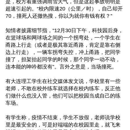
是，校方着重强调雨雪天气，但是这起事故明明是
超速引起的。“校内限速20（公里／时），自己却开
70，撞死人还撤热搜，你以为就你有钱有权？”

知情者披露细节指，“12月30日下午，科技园后身，
在篮球场和网球场之间的一个拐弯处，一个学生在
甬路上行走（或者是极其靠近甬路，肯定是靠右侧
边上行走），一辆车拐弯失控，冲上甬路，把同学
撞了，担架抬起同学的时候，那个同学一动不动，
连本能的呻吟都没有”。言外之意是，当场撞死。

有大连理工学生在社交媒体发文说，学校里有一些
老师，不敢在校外练车就选择在校内练车，反正他
们做什么也没人管，他们可以把校园当成自己的练
车场。

有学生称，疫情不结束，学生不放假，老师说学校
里是最安全的，可是好端端的在校园里走，就飞来