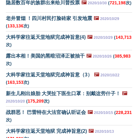
隐居数百年的族群出来给川普投票
🖼️
(
721,198
次)
2020/10/30
老井冒烟 ！四川村民打脸砖家 引发地震
🖼️
2020/10/29
(
133,136
次)
大科学家往返天堂地狱完成神旨意(4)
🖼️
(
143,713
2020/10/29
次)
露出本相！美国的黑暗沼泽正被抽干
🖼️
(
385,983
2020/10/26
次)
大科学家往返天堂地狱完成神旨意（3）
🖼️
2020/10/22
(
163,153
次)
新生儿刚出娘胎 大哭扯下医生口罩：别戴这劳什子！
🖼️
(
175,209
次)
2020/10/20
战群恶！ 巴雷特在大法官确认听证会
🖼️
(
228,231
2020/10/15
次)
大科学家往返天堂地狱 完成神旨意(2)
🖼️
2020/10/13