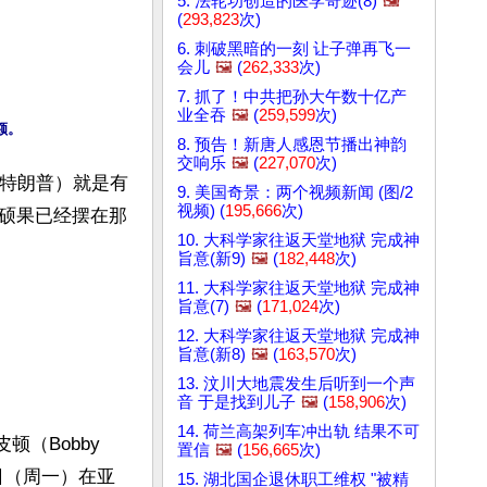
5. 法轮功创造的医学奇迹(8)
🖼️
(
293,823
次)
6. 刺破黑暗的一刻 让子弹再飞一
会儿
🖼️
(
262,333
次)
7. 抓了！中共把孙大午数十亿产
业全吞
🖼️
(
259,599
次)
额。
8. 预告！新唐人感恩节播出神韵
交响乐
🖼️
(
227,070
次)
（特朗普）就是有
9. 美国奇景：两个视频新闻 (图/2
视频) (
195,666
次)
硕果已经摆在那
10. 大科学家往返天堂地狱 完成神
旨意(新9)
🖼️
(
182,448
次)
11. 大科学家往返天堂地狱 完成神
旨意(7)
🖼️
(
171,024
次)
12. 大科学家往返天堂地狱 完成神
旨意(新8)
🖼️
(
163,570
次)
13. 汶川大地震发生后听到一个声
音 于是找到儿子
🖼️
(
158,906
次)
14. 荷兰高架列车冲出轨 结果不可
顿（Bobby 
置信
🖼️
(
156,665
次)
日（周一）在亚
15. 湖北国企退休职工维权 "被精