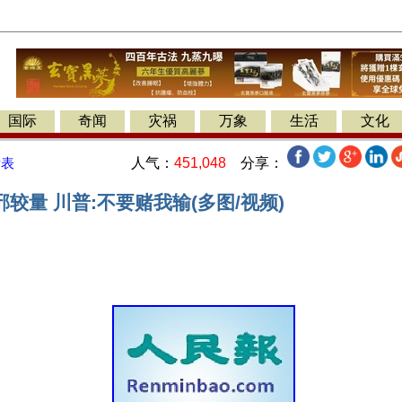
国际
奇闻
灾祸
万象
生活
文化
人气：
451,048
分享：
发表
较量 川普:不要赌我输(多图/视频)