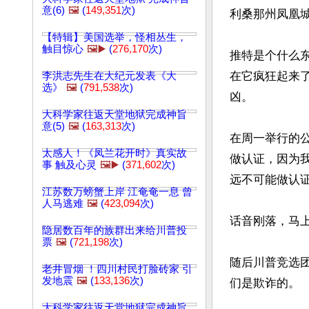
意(6)
🖼️
(
149,351
次)
利桑那州凤凰
【特辑】美国选举，怪相丛生，
触目惊心
🖼️▶️
(
276,170
次)
推特是个什么
在它疯狂起来
李洪志先生在大纪元发表《大
选》
🖼️
(
791,538
次)
凶。

大科学家往返天堂地狱完成神旨
意(5)
🖼️
(
163,313
次)
在周一举行的公
太感人！《凤兰花开时》真实故
做认证，因为
事 触及心灵
🖼️▶️
(
371,602
次)
远不可能做认证
江苏数万螃蟹上岸 江奄奄一息 曾
人马逃难
🖼️
(
423,094
次)
话音刚落，马上
隐居数百年的族群出来给川普投
票
🖼️
(
721,198
次)
随后川普竞选
老井冒烟 ！四川村民打脸砖家 引
发地震
🖼️
(
133,136
次)
们是欺诈的。

大科学家往返天堂地狱完成神旨