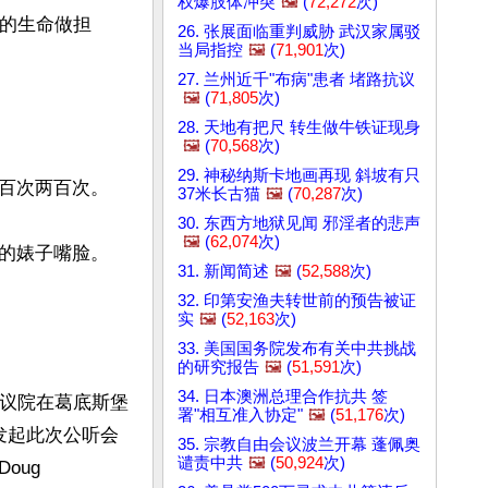
权爆肢体冲突
🖼️
(
72,272
次)
我的生命做担
26. 张展面临重判威胁 武汉家属驳
当局指控
🖼️
(
71,901
次)
27. 兰州近千"布病"患者 堵路抗议
🖼️
(
71,805
次)
28. 天地有把尺 转生做牛铁证现身
🖼️
(
70,568
次)
29. 神秘纳斯卡地画再现 斜坡有只
百次两百次。

37米长古猫
🖼️
(
70,287
次)
30. 东西方地狱见闻 邪淫者的悲声
🖼️
(
62,074
次)
的婊子嘴脸。

31. 新闻简述
🖼️
(
52,588
次)
32. 印第安渔夫转世前的预告被证
实
🖼️
(
52,163
次)
33. 美国国务院发布有关中共挑战
的研究报告
🖼️
(
51,591
次)
34. 日本澳洲总理合作抗共 签
参议院在葛底斯堡
署"相互准入协定"
🖼️
(
51,176
次)
。发起此次公听会
35. 宗教自由会议波兰开幕 蓬佩奥
谴责中共
🖼️
(
50,924
次)
ug 