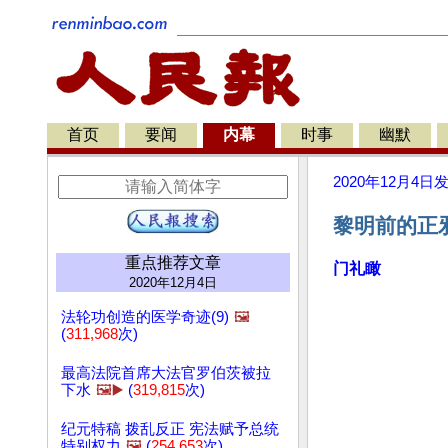
首页
要闻
内幕
时事
幽默
2020年12月4日
黎明前的正邪
重点推荐文章
门礼瞰
2020年12月4日
法轮功创造的医学奇迹(9)
🖼️
(
311,968
次)
最高法院首席大法官罗伯茨被拉
下水
🖼️▶️
(
319,815
次)
纪元特稿 拨乱反正 宪法赋予总统
特别权力
🖼️
(
254,653
次)