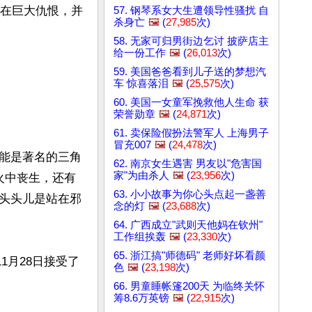
存在巨大仇恨，并
57. 钢琴系女大生遭领导性骚扰 自
杀身亡
🖼️
(
27,985
次)
58. 无家可归男街边乞讨 披萨店主
给一份工作
🖼️
(
26,013
次)
59. 美国爸爸看到儿子送的梦想汽
车 惊喜落泪
🖼️
(
25,575
次)
60. 美国一女童军挽救他人生命 获
荣誉勋章
🖼️
(
24,871
次)
61. 卖保险假扮法警军人 上海男子
冒充007
🖼️
(
24,478
次)
能是著名的三角
62. 南京女生遇害 男友以"危害国
家"为由杀人
🖼️
(
23,956
次)
火中丧生，还有
63. 小小故事为你心头点起一盏善
头头儿是站在邪
念的灯
🖼️
(
23,688
次)
64. 广西成立"武则天他妈在钦州"
工作组挨轰
🖼️
(
23,330
次)
65. 浙江搞"师德码" 老师好坏看颜
中将11月28日接受了
色
🖼️
(
23,198
次)
66. 男童睡帐篷200天 为临终关怀
筹8.6万英镑
🖼️
(
22,915
次)