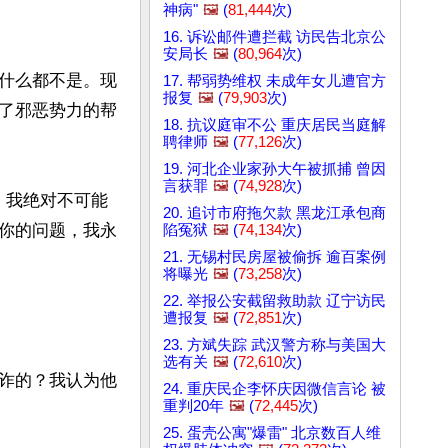
神病"
🖼️
(
81,444
次)
16. 诉讼邮件遭拦截 访民告北京公
安局长
🖼️
(
80,964
次)
什么都不是。现
17. 帮弱势维权 未成年女儿遭官方
报复
🖼️
(
79,903
次)
了邪恶势力的帮
18. 抗议庭审不公 重庆居民当庭解
聘律师
🖼️
(
77,126
次)
19. 河北企业家孙大午被抓捕 曾因
言获罪
🖼️
(
74,928
次)
。我绝对不可能
20. 追讨市府拖欠款 黑龙江承包商
你的问题，我永
陷冤狱
🖼️
(
74,134
次)
21. 无锡村民房屋被偷拆 逾百案例
将曝光
🖼️
(
73,258
次)
22. 举报公安截留救助款 辽宁访民
遭报复
🖼️
(
72,851
次)
23. 方斌失踪 武汉警方称与美国大
选有关
🖼️
(
72,610
次)
诈的？我认为他
24. 重庆民企李怀庆因微信言论 被
重判20年
🖼️
(
72,445
次)
25. 蛋壳公寓"爆雷" 北京数百人维