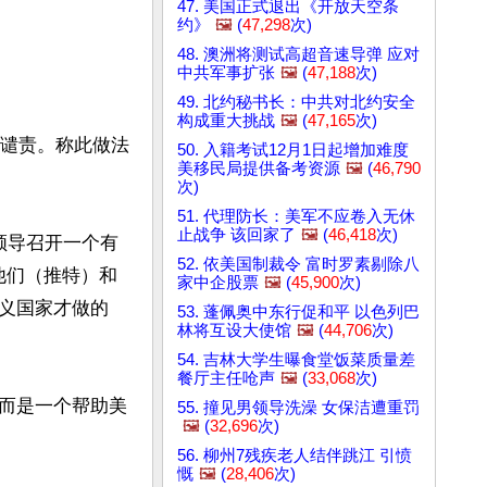
47. 美国正式退出《开放天空条
约》
🖼️
(
47,298
次)
48. 澳洲将测试高超音速导弹 应对
中共军事扩张
🖼️
(
47,188
次)
49. 北约秘书长：中共对北约安全
构成重大挑战
🖼️
(
47,165
次)
以谴责。称此做法
50. 入籍考试12月1日起增加难度
美移民局提供备考资源
🖼️
(
46,790
次)
51. 代理防长：美军不应卷入无休
止战争 该回家了
🖼️
(
46,418
次)
52. 依美国制裁令 富时罗素剔除八
他们（推特）和
家中企股票
🖼️
(
45,900
次)
义国家才做的
53. 蓬佩奥中东行促和平 以色列巴
林将互设大使馆
🖼️
(
44,706
次)
54. 吉林大学生曝食堂饭菜质量差
餐厅主任呛声
🖼️
(
33,068
次)
而是一个帮助美
55. 撞见男领导洗澡 女保洁遭重罚
🖼️
(
32,696
次)
56. 柳州7残疾老人结伴跳江 引愤
慨
🖼️
(
28,406
次)