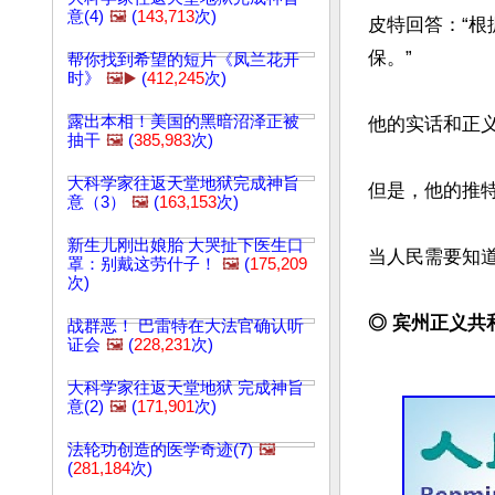
意(4)
🖼️
(
143,713
次)
皮特回答：“根
保。”

帮你找到希望的短片《凤兰花开
时》
🖼️▶️
(
412,245
次)
露出本相！美国的黑暗沼泽正被
他的实话和正
抽干
🖼️
(
385,983
次)
大科学家往返天堂地狱完成神旨
但是，他的推
意（3）
🖼️
(
163,153
次)
新生儿刚出娘胎 大哭扯下医生口
当人民需要知
罩：别戴这劳什子！
🖼️
(
175,209
次)
◎ 宾州正义共
战群恶！ 巴雷特在大法官确认听
证会
🖼️
(
228,231
次)
大科学家往返天堂地狱 完成神旨
意(2)
🖼️
(
171,901
次)
法轮功创造的医学奇迹(7)
🖼️
(
281,184
次)