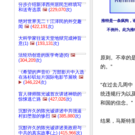
分步介绍新泽西州居民怎样填写
和送寄选票
🖼️
(
229,070
次)
推特是一条疯狗，谁
绝对世界无二！江泽民的外交趣
闻
🖼️
(
422,191
次)
不例外。此为推
大科学家往返天堂地狱完成神旨
意(1)
🖼️
(
193,131
次)
法轮功创造的医学奇迹(6)
🖼️
原则。不幸的
(
304,209
次)
的。” 

《希望的声音II》万部影片中入选
在洛杉矶短片国际电影节展映
🖼️
▶️
(
346,224
次)
“在过去几周
统违规行为以
盲人律师陈光诚首次讲述神助的
惊悚逃亡路
🖼️
(
427,026
次)
和国的信念。”

沉默许久的陈光诚讲述中共强逼
村妇堕胎的惨烈
🖼️
(
385,880
次)
结果，马斯特里
沉默许久的陈光诚讲述美政府与
中共的真实故事(上) (
415,966
次)