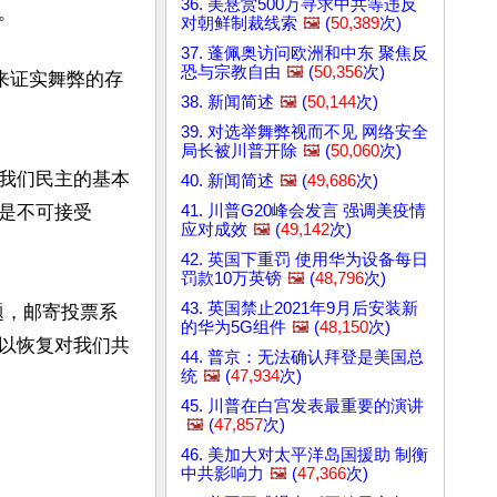
36. 美悬赏500万寻求中共等违反
。

对朝鲜制裁线索
🖼️
(
50,389
次)
37. 蓬佩奥访问欧洲和中东 聚焦反
恐与宗教自由
🖼️
(
50,356
次)
来证实舞弊的存
38. 新闻简述
🖼️
(
50,144
次)
39. 对选举舞弊视而不见 网络安全
局长被川普开除
🖼️
(
50,060
次)
是我们民主的基本
40. 新闻简述
🖼️
(
49,686
次)
41. 川普G20峰会发言 强调美疫情
是不可接受
应对成效
🖼️
(
49,142
次)
42. 英国下重罚 使用华为设备每日
罚款10万英镑
🖼️
(
48,796
次)
43. 英国禁止2021年9月后安装新
题，邮寄投票系
的华为5G组件
🖼️
(
48,150
次)
以恢复对我们共
44. 普京：无法确认拜登是美国总
统
🖼️
(
47,934
次)
45. 川普在白宫发表最重要的演讲
🖼️
(
47,857
次)
46. 美加大对太平洋岛国援助 制衡
中共影响力
🖼️
(
47,366
次)