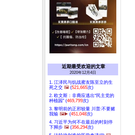
近期最受欢迎的文章
2020年12月4日
1. 江泽民与炕战蜜友陈至立的生
死之交
🖼️
(
521,665
次)
2. 欧文斯：非裔应逃出“民主党的
种植园” (
469,799
次)
3. 黎明前的正邪较量 川普:不要赌
我输
🖼️▶️
(
451,048
次)
4. 习近平为何不在最后的时刻停
下脚步
🖼️
(
356,294
次)