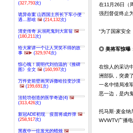
(
327,793
次)
在11月26日
强烈督促终止为
诡异命案 山西国土所长下车小便
遇…那啥
🖼️
(
214,132
次)
“为了国家安全
清史传奇 从溺死鬼到大富翁
🖼️
(
180,211
次)
给大家讲一个让人哭笑不得的故
◎ 美将军惊曝
事
🖼️▶️
(
329,974
次)
惊心魄！观明代刘伯温的《推碑
在惊人的采访
图》全文
🖼️
(
160,997
次)
洲部队，突袭
万件史前壁画哭诉撒哈拉变沙漠
一名中情局准
🖼️
(
199,691
次)
恶一边，是内鬼
法轮功创造的医学奇迹(4)
🖼️
(
313,426
次)
托马斯·麦金纳尼(T
新冠ADE初现 疫苗将成炸弹
🖼️
(
258,917
次)
WVWTV广播
黑夜中一炷发光的蜡烛
🖼️