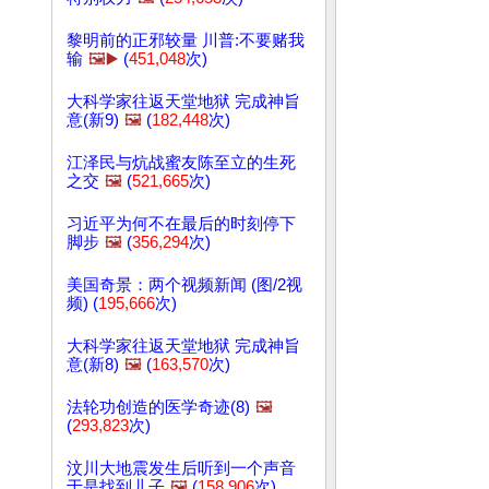
黎明前的正邪较量 川普:不要赌我
输
🖼️▶️
(
451,048
次)
大科学家往返天堂地狱 完成神旨
意(新9)
🖼️
(
182,448
次)
江泽民与炕战蜜友陈至立的生死
之交
🖼️
(
521,665
次)
习近平为何不在最后的时刻停下
脚步
🖼️
(
356,294
次)
美国奇景：两个视频新闻 (图/2视
频) (
195,666
次)
大科学家往返天堂地狱 完成神旨
意(新8)
🖼️
(
163,570
次)
法轮功创造的医学奇迹(8)
🖼️
(
293,823
次)
汶川大地震发生后听到一个声音
于是找到儿子
🖼️
(
158,906
次)