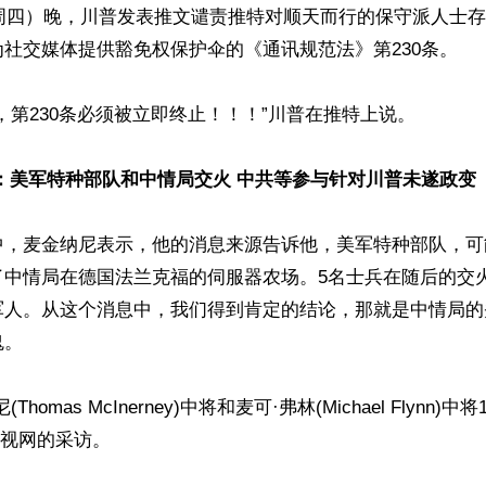
（周四）晚，川普发表推文谴责推特对顺天而行的保守派人士
社交媒体提供豁免权保护伞的《通讯规范法》第230条。

，第230条必须被立即终止！！！”川普在推特上说。

：美军特种部队和中情局交火 中共等参与针对川普未遂政变
中，麦金纳尼表示，他的消息来源告诉他，美军特种部队，可
了中情局在德国法兰克福的伺服器农场。5名士兵在随后的交
军人。从这个消息中，我们得到肯定的结论，那就是中情局的
。

homas McInerney)中将和麦可·弗林(Michael Flynn)
电视网的采访。
