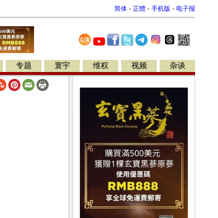
简体
-
正體
-
手机版
-
电子报
专题
寰宇
维权
视频
杂谈