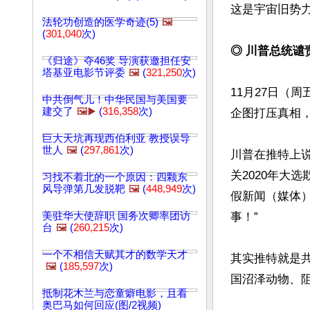
这是宇宙旧势力
法轮功创造的医学奇迹(5)
🖼️
(
301,040
次)
◎ 川普总统谴
《归途》夺46奖 导演获邀担任安
塔基亚电影节评委
🖼️
(
321,250
次)
11月27日（
中共倒气儿！中华民国与美国要
建交了
🖼️▶️
(
316,358
次)
企图打压真相，
巨大天坑再现西伯利亚 教授误导
世人
🖼️
(
297,861
次)
川普在推特上说，在宾州参议员道格
关2020年大
习找不着北的一个原因：四颗东
风导弹第几发脱靶
🖼️
(
448,949
次)
假新闻（媒体
美驻华大使辞职 国务次卿率团访
事！”

台
🖼️
(
260,215
次)
一个不相信天赋其才的数学天才
其实推特就是
🖼️
(
185,597
次)
国沼泽动物、阻
抵制花木兰与恋童癖电影，且看
奥巴马如何回应(图/2视频)