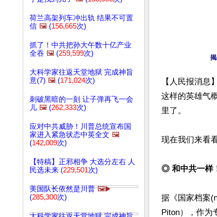
荷兰高架列车冲出轨 结果不可置
信
🖼️
(
156,665
次)
抓了！中共把孙大午数十亿产业
全吞
🖼️
(
259,599
次)
揭
大科学家往返天堂地狱 完成神旨
意(7)
🖼️
(
171,024
次)
【人民报消息
这样的英雄气
刺破黑暗的一刻 让子弹再飞一会
儿
🖼️
(
262,333
次)
里了。

应对中共威胁！川普总统宣布国
家进入紧急状态中英全文
🖼️
现在我们来看看
(
142,009
次)
【特稿】正邪相争 大选分左右 人
◎ 和中共一样
民选未来 (
229,501
次)
美国队长依然是川普
🖼️▶️
(
285,300
次)
据《国家档案(n
Piton），
大科学家往返天堂地狱 完成神旨