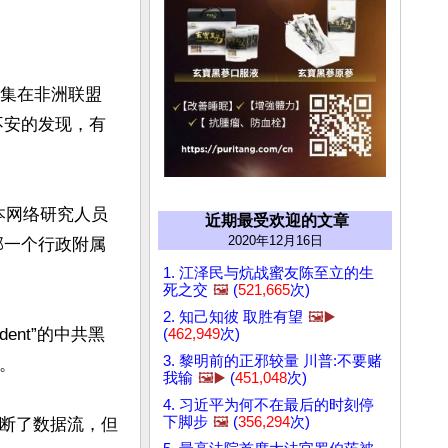
聚集在非洲联盟
不安的发现，有
日本网络研究人员
近期最受欢迎的文章
2020年12月16日
部一个行政附属
1. 江泽民与炕战蜜友陈至立的生
死之交
🖼️
(
521,665
次)
2. 知己知彼 取胜有望
🖼️▶️
ent”的中共黑
(
462,949
次)
3. 黎明前的正邪较量 川普:不要赌
。

我输
🖼️▶️
(
451,048
次)
4. 习近平为何不在最后的时刻停
下脚步
🖼️
(
356,294
次)
中断了数据流，但