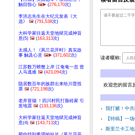
触目惊心
🖼️▶️
(
276,170
次)
李洪志先生在大纪元发表《大
选》
🖼️
(
791,538
次)
大科学家往返天堂地狱完成神旨
意(5)
🖼️
(
163,313
次)
太感人！《凤兰花开时》真实故
事 触及心灵
🖼️▶️
(
371,602
次)
读者暱称:
江苏数万螃蟹上岸 江奄奄一息 曾
人马逃难
🖼️
(
423,094
次)
隐居数百年的族群出来给川普投
欢迎您的留言
票
🖼️
(
721,198
次)
老井冒烟 ！四川村民打脸砖家 引
发地震
🖼️
(
133,136
次)
我打赌！中共
大科学家往返天堂地狱完成神旨
【特稿】一场
意(4)
🖼️
(
143,713
次)
斯里兰卡工地
帮你找到希望的短片《凤兰花开