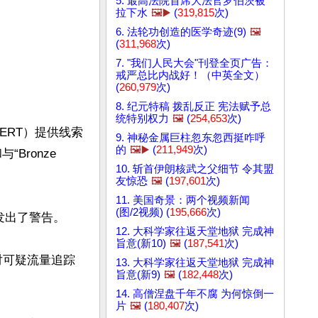
5. 最高法院首席大法官罗伯茨被
拉下水
🖼️▶️
(
319,815
次)
6. 法轮功创造的医学奇迹(9)
🖼️
(
311,968
次)
7. "我们人民大会"刊登全页广告：
戒严总比内战好！（中英全文）
(
260,979
次)
8. 纪元特稿 拨乱反正 宪法赋予总
统特别权力
🖼️
(
254,653
次)
ERT）提供线索
9. 神秘金属巨柱忽东忽西挺咋呼
的
🖼️▶️
(
211,949
次)
ronze 
10. 斩首伊朗核武之父细节 令其盟
友惊恐
🖼️
(
197,601
次)
11. 美国奇景：两个视频新闻
(图/2视频) (
195,666
次)
U发出了警告。

12. 大科学家往返天堂地狱 完成神
旨意(新10)
🖼️
(
187,541
次)
对可疑流量追踪
13. 大科学家往返天堂地狱 完成神
旨意(新9)
🖼️
(
182,448
次)
14. 高僧涅盘千年不腐 为何惊倒一
片
🖼️
(
180,407
次)