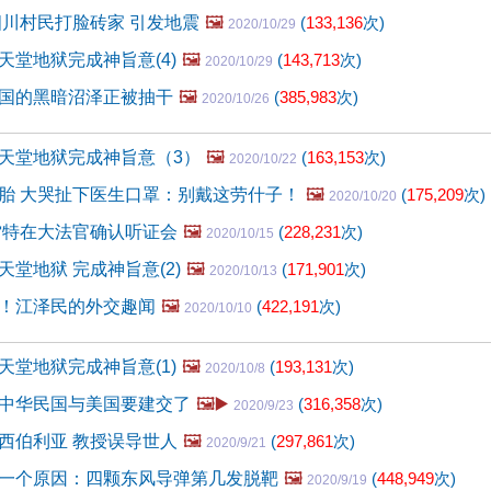
四川村民打脸砖家 引发地震
🖼️
(
133,136
次)
2020/10/29
天堂地狱完成神旨意(4)
🖼️
(
143,713
次)
2020/10/29
国的黑暗沼泽正被抽干
🖼️
(
385,983
次)
2020/10/26
天堂地狱完成神旨意（3）
🖼️
(
163,153
次)
2020/10/22
胎 大哭扯下医生口罩：别戴这劳什子！
🖼️
(
175,209
次)
2020/10/20
雷特在大法官确认听证会
🖼️
(
228,231
次)
2020/10/15
堂地狱 完成神旨意(2)
🖼️
(
171,901
次)
2020/10/13
！江泽民的外交趣闻
🖼️
(
422,191
次)
2020/10/10
天堂地狱完成神旨意(1)
🖼️
(
193,131
次)
2020/10/8
中华民国与美国要建交了
🖼️▶️
(
316,358
次)
2020/9/23
西伯利亚 教授误导世人
🖼️
(
297,861
次)
2020/9/21
一个原因：四颗东风导弹第几发脱靶
🖼️
(
448,949
次)
2020/9/19