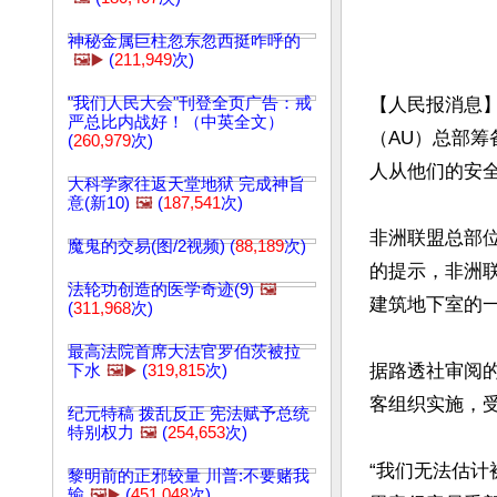
神秘金属巨柱忽东忽西挺咋呼的
🖼️▶️
(
211,949
次)
"我们人民大会"刊登全页广告：戒
【人民报消息】
严总比内战好！（中英全文）
（AU）总部
(
260,979
次)
人从他们的安全
大科学家往返天堂地狱 完成神旨
意(新10)
🖼️
(
187,541
次)
非洲联盟总部位
魔鬼的交易(图/2视频) (
88,189
次)
的提示，非洲
法轮功创造的医学奇迹(9)
🖼️
建筑地下室的一
(
311,968
次)
最高法院首席大法官罗伯茨被拉
据路透社审阅的五
下水
🖼️▶️
(
319,815
次)
客组织实施，受
纪元特稿 拨乱反正 宪法赋予总统
特别权力
🖼️
(
254,653
次)
“我们无法估计
黎明前的正邪较量 川普:不要赌我
输
🖼️▶️
(
451,048
次)