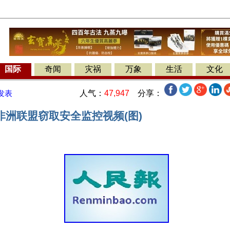
国际
奇闻
灾祸
万象
生活
文化
人气：
47,947
分享：
发表
非洲联盟窃取安全监控视频(图)