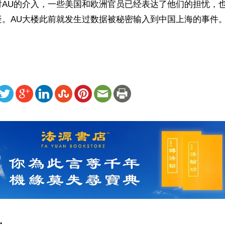
对AU的介入，一些美国和欧洲官员已经表达了他们的担忧，也
疑。AU大楼此前就发生过数据被秘密输入到中国上海的事件
ww.renminbao.com/rmb/articles/2020/12/16/71872.html
: