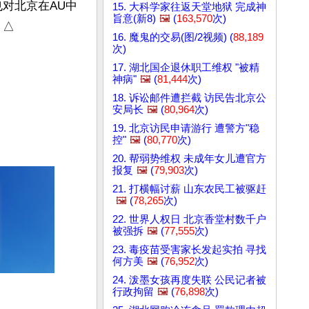
对北京在AU中
15. 大科学家往返天堂地狱 完成神
旨意(新8)
🖼️
(
163,570
次)
。△
16. 魔鬼的交易(图/2视频) (
88,189
次)
17. 湖北国企退休职工维权 "被精
神病"
🖼️
(
81,444
次)
18. 诉讼邮件遭拦截 访民告北京公
安局长
🖼️
(
80,964
次)
19. 北京访民申请游行 遭警方"稳
控"
🖼️
(
80,770
次)
20. 帮弱势维权 未成年女儿遭官方
报复
🖼️
(
79,903
次)
21. 打横幅讨薪 山东农民工被驱赶
🖼️
(
78,265
次)
22. 世界人权日 北京香堂村数千户
被强拆
🖼️
(
77,555
次)
23. 毒疫苗受害家长发起实拍 寻找
何方美
🖼️
(
76,952
次)
24. 泼墨女孩再度失联 公民记者被
行政拘留
🖼️
(
76,898
次)