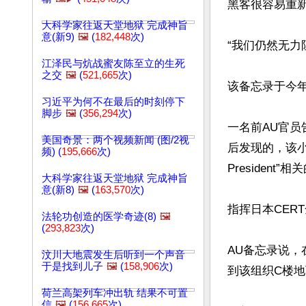
黑客很容易重新
大科学家往返天堂地狱 完成神旨
意(新9)
🖼️
(
182,448
次)
“我们仍然无力
江泽民与炕战蜜友陈至立的生死
之交
🖼️
(
521,665
次)
该备忘录于今年
习近平为何不在最后的时刻停下
脚步
🖼️
(
356,294
次)
一名前AU官员
美国奇景：两个视频新闻 (图/2视
后发现的，该小组
频) (
195,666
次)
President
大科学家往返天堂地狱 完成神旨
意(新8)
🖼️
(
163,570
次)
指挥日本CERT
法轮功创造的医学奇迹(8)
🖼️
(
293,823
次)
AU备忘录说，
汶川大地震发生后听到一个声音
于是找到儿子
🖼️
(
158,906
次)
到该组织C楼地
荷兰高架列车冲出轨 结果不可置
信
🖼️
(
156,665
次)