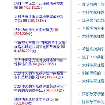
绝对世界无二！江泽民的外交趣
黎明前的正邪
闻
🖼️
(
422,191
次)
大科学家往返天
大科学家往返天堂地狱完成神旨
江泽民与炕战
意(1)
🖼️
(
193,131
次)
习近平为何不
法轮功创造的医学奇迹(6)
🖼️
(
304,209
次)
大科学家往返天
《希望的声音II》万部影片中入选
在洛杉矶短片国际电影节展映
🖼️
荷兰高架列车
▶️
(
346,224
次)
抓了！中共把
盲人律师陈光诚首次讲述神助的
惊悚逃亡路
🖼️
(
427,026
次)
大科学家往返天
刺破黑暗的一
沉默许久的陈光诚讲述中共强逼
村妇堕胎的惨烈
🖼️
(
385,880
次)
大科学家往返天
沉默许久的陈光诚讲述美政府与
中共的真实故事(上) (
415,966
次)
江苏数万螃蟹
法轮功创造的医学奇迹(5)
🖼️
隐居数百年的
(
301,040
次)