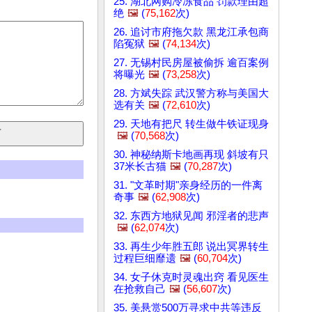
25. 湖北网购冷冻食品 罚款理由超
绝
🖼️
(
75,162
次)
26. 追讨市府拖欠款 黑龙江承包商
陷冤狱
🖼️
(
74,134
次)
27. 无锡村民房屋被偷拆 逾百案例
将曝光
🖼️
(
73,258
次)
28. 方斌失踪 武汉警方称与美国大
选有关
🖼️
(
72,610
次)
29. 天地有把尺 转生做牛铁证现身
🖼️
(
70,568
次)
30. 神秘纳斯卡地画再现 斜坡有只
37米长古猫
🖼️
(
70,287
次)
31. "文革时期"亲身经历的一件离
奇事
🖼️
(
62,908
次)
32. 东西方地狱见闻 邪淫者的悲声
🖼️
(
62,074
次)
33. 再生少年胜五郎 说出冥界转生
过程巨细靡遗
🖼️
(
60,704
次)
34. 女子休克时灵魂出窍 看见医生
在抢救自己
🖼️
(
56,607
次)
35. 美悬赏500万寻求中共等违反