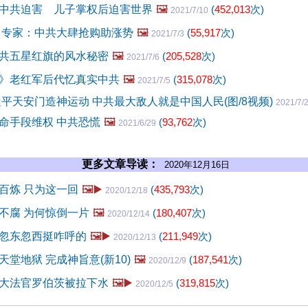
中共迫害 儿子掌权后迫害世界
🖼️
(
452,013
次)
2021/7/10
 专家：中共大肆抢购助涨势
🖼️
(
55,917
次)
2021/7/3
共五星红旗的风水秘密
🖼️
(
205,528
次)
2021/7/6
》老红军后代忆真实中共
🖼️
(
315,078
次)
2021/7/5
近平天安门造神运动 中共最大敌人就是中国人民(图/8视频)
2021/7/
命手段维权 中共恐慌
🖼️
(
93,762
次)
2021/6/29
更多文章导读：
2020年12月16日
百炼 只为这一回
🖼️▶️
(
435,793
次)
2020/12/18
不腐 为何惊倒一片
🖼️
(
180,407
次)
2020/12/14
忽东忽西挺咋呼的
🖼️▶️
(
211,949
次)
2020/12/13
堂地狱 完成神旨意(新10)
🖼️
(
187,541
次)
2020/12/9
大法官罗伯茨被拉下水
🖼️▶️
(
319,815
次)
2020/12/5