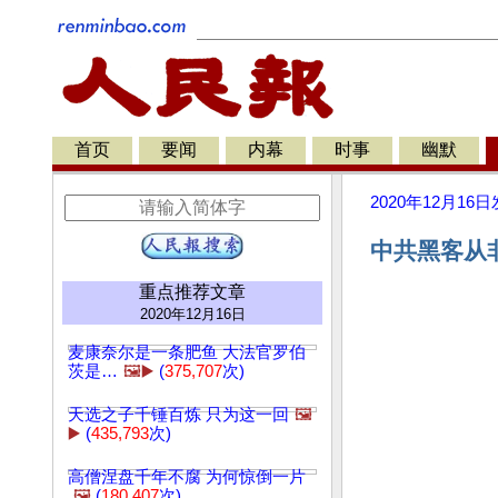
首页
要闻
内幕
时事
幽默
2020年12月16日
中共黑客从
重点推荐文章
2020年12月16日
麦康奈尔是一条肥鱼 大法官罗伯
茨是…
🖼️▶️
(
375,707
次)
天选之子千锤百炼 只为这一回
🖼️
▶️
(
435,793
次)
高僧涅盘千年不腐 为何惊倒一片
🖼️
(
180,407
次)