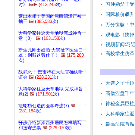
习仲勋父子受
时》
🖼️▶️
(
412,245
次)
国际粮价飙升
露出本相！美国的黑暗沼泽正被
抽干
🖼️
(
385,983
次)
万分惊骇！中
大科学家往返天堂地狱完成神旨
观电影《抉择
意（3）
🖼️
(
163,153
次)
视频新闻:习
新生儿刚出娘胎 大哭扯下医生口
高校学生仿革
罩：别戴这劳什子！
🖼️
(
175,209
次)
战群恶！ 巴雷特在大法官确认听
证会
🖼️
(
228,231
次)
天选之子千锤
大科学家往返天堂地狱 完成神旨
高僧涅盘千年
意(2)
🖼️
(
171,901
次)
神秘金属巨柱
法轮功创造的医学奇迹(7)
🖼️
(
281,184
次)
大科学家往返天
分步介绍新泽西州居民怎样填写
最高法院首席
和送寄选票
🖼️
(
229,070
次)