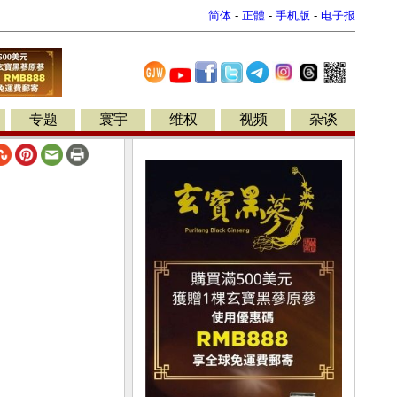
简体
-
正體
-
手机版
-
电子报
专题
寰宇
维权
视频
杂谈