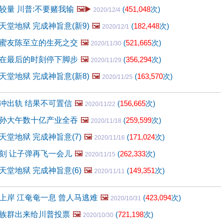
较量 川普:不要赌我输
🖼️▶️
(
451,048
次)
2020/12/4
堂地狱 完成神旨意(新9)
🖼️
(
182,448
次)
2020/12/1
蜜友陈至立的生死之交
🖼️
(
521,665
次)
2020/11/30
在最后的时刻停下脚步
🖼️
(
356,294
次)
2020/11/29
堂地狱 完成神旨意(新8)
🖼️
(
163,570
次)
2020/11/25
冲出轨 结果不可置信
🖼️
(
156,665
次)
2020/11/22
孙大午数十亿产业全吞
🖼️
(
259,599
次)
2020/11/18
堂地狱 完成神旨意(7)
🖼️
(
171,024
次)
2020/11/16
刻 让子弹再飞一会儿
🖼️
(
262,333
次)
2020/11/15
堂地狱 完成神旨意(6)
🖼️
(
149,351
次)
2020/11/11
上岸 江奄奄一息 曾人马逃难
🖼️
(
423,094
次)
2020/10/31
族群出来给川普投票
🖼️
(
721,198
次)
2020/10/30