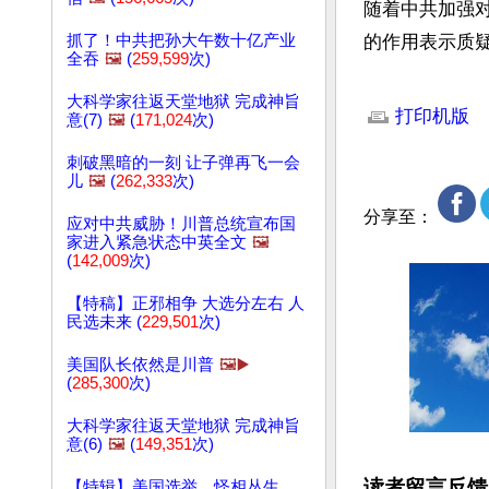
随着中共加强
抓了！中共把孙大午数十亿产业
的作用表示质
全吞
🖼️
(
259,599
次)
文章网址: http://w
大科学家往返天堂地狱 完成神旨
打印机版
意(7)
🖼️
(
171,024
次)
刺破黑暗的一刻 让子弹再飞一会
儿
🖼️
(
262,333
次)
分享至：
应对中共威胁！川普总统宣布国
家进入紧急状态中英全文
🖼️
(
142,009
次)
【特稿】正邪相争 大选分左右 人
民选未来 (
229,501
次)
美国队长依然是川普
🖼️▶️
(
285,300
次)
大科学家往返天堂地狱 完成神旨
意(6)
🖼️
(
149,351
次)
读者留言反馈
【特辑】美国选举，怪相丛生，