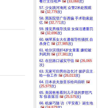
餐厅主任呛声
🖼️
(
33,068
次)
57. 少女跳河淹死 众警2米处围观
🖼️
(
32,779
次)
58. 黑医院登广告诱骗 手术勒索超
亿
🖼️
(
32,771
次)
59. 撞见男领导洗澡 女保洁遭重罚
🖼️
(
32,696
次)
60. 钢琴系女大生遭领导性骚扰 自
杀身亡
🖼️
(
27,985
次)
61. 哈尔滨强奸4岁女童案 嫌犯被
判死刑
🖼️
(
27,381
次)
62. 在岔路口诚实守信
🖼️
(
26,065
次)
63. 无家可归男街边乞讨 披萨店主
给一份工作
🖼️
(
26,013
次)
64. 日本农夫放音乐给蒟蒻听
🖼️
(
25,979
次)
65. 美国爸爸看到儿子送的梦想汽
车 惊喜落泪
🖼️
(
25,575
次)
66. 机缘巧随 访《平安夜》诞生地
🖼️
(
24,879
次)