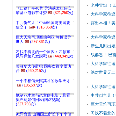
老井冒烟 ！
《归途》夺46奖 导演获邀担任安
塔基亚电影节评委
🖼️
(
321,250
次)
大科学家往返
中共倒气儿！中华民国与美国要
露出本相！美
建交了
🖼️▶️
(
316,358
次)
大科学家往返
巨大天坑再现西伯利亚 教授误导
世人
🖼️
(
297,861
次)
新生儿刚出娘
习找不着北的一个原因：四颗东
战群恶！ 巴
风导弹第几发脱靶
🖼️
(
448,949
次)
大科学家往返天
美驻华大使辞职 国务次卿率团访
台
🖼️
(
260,215
次)
绝对世界无二
一个不相信天赋其才的数学天才
🖼️
(
185,597
次)
大科学家往返
抵制花木兰与恋童癖电影，且看
中共倒气儿！
奥巴马如何回应(图/2视频)
(
327,793
次)
巨大天坑再现
习找不着北的
诡异命案 山西国土所长下车小便