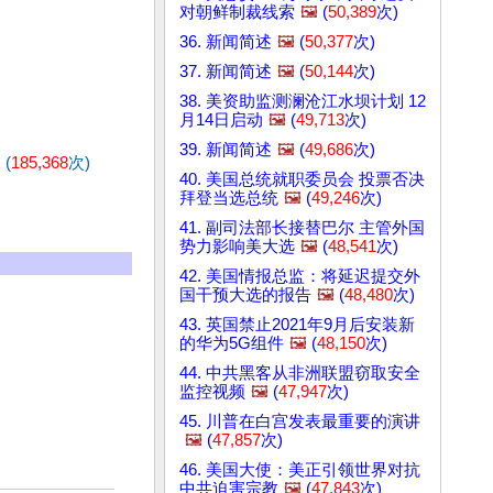
对朝鲜制裁线索
🖼️
(
50,389
次)
36. 新闻简述
🖼️
(
50,377
次)
37. 新闻简述
🖼️
(
50,144
次)
38. 美资助监测澜沧江水坝计划 12
月14日启动
🖼️
(
49,713
次)
39. 新闻简述
🖼️
(
49,686
次)
(
185,368
次)
2
40. 美国总统就职委员会 投票否决
拜登当选总统
🖼️
(
49,246
次)
41. 副司法部长接替巴尔 主管外国
势力影响美大选
🖼️
(
48,541
次)
42. 美国情报总监：将延迟提交外
国干预大选的报告
🖼️
(
48,480
次)
43. 英国禁止2021年9月后安装新
的华为5G组件
🖼️
(
48,150
次)
44. 中共黑客从非洲联盟窃取安全
监控视频
🖼️
(
47,947
次)
45. 川普在白宫发表最重要的演讲
🖼️
(
47,857
次)
46. 美国大使：美正引领世界对抗
中共迫害宗教
🖼️
(
47,843
次)