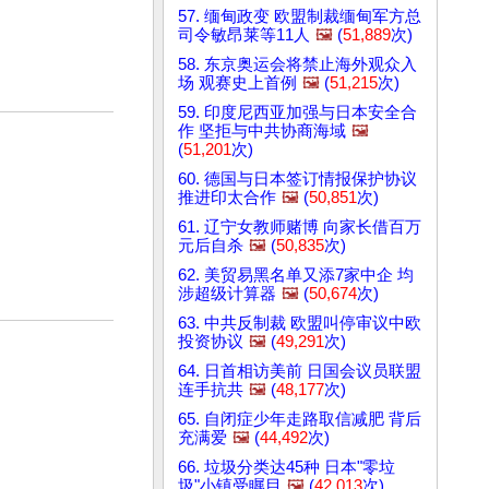
57. 缅甸政变 欧盟制裁缅甸军方总
司令敏昂莱等11人
🖼️
(
51,889
次)
58. 东京奥运会将禁止海外观众入
场 观赛史上首例
🖼️
(
51,215
次)
59. 印度尼西亚加强与日本安全合
作 坚拒与中共协商海域
🖼️
(
51,201
次)
60. 德国与日本签订情报保护协议
推进印太合作
🖼️
(
50,851
次)
61. 辽宁女教师赌博 向家长借百万
元后自杀
🖼️
(
50,835
次)
62. 美贸易黑名单又添7家中企 均
涉超级计算器
🖼️
(
50,674
次)
63. 中共反制裁 欧盟叫停审议中欧
投资协议
🖼️
(
49,291
次)
64. 日首相访美前 日国会议员联盟
连手抗共
🖼️
(
48,177
次)
65. 自闭症少年走路取信减肥 背后
充满爱
🖼️
(
44,492
次)
66. 垃圾分类达45种 日本"零垃
圾"小镇受瞩目
🖼️
(
42,013
次)