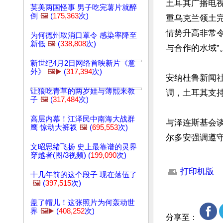
土耳其广播电
英美两国怪事 男子吃完薯片就醉
倒
🖼️
(
175,363
次)
重乌克兰领土
情势升高非常
为何德州取消口罩令 感染率降至
新低
🖼️
(
338,808
次)
与合作的水域”。
新世纪4月2日网络首映新片《意
外》
🖼️▶️
(
317,394
次)
安纳杜鲁新闻
让狼吃青草的两岁娃与薄熙来教
调，土耳其支持
子
🖼️
(
317,484
次)
高层内幕！江泽民中南海大战群
与泽连斯基会
鹰 惊动大裤衩
🖼️
(
695,553
次)
尔多安强调遵
文昭思绪飞扬 史上最靠谱的灵界
穿越者(图/3视频) (
199,090
次)
文章网址: http://w
打印机版
十几年前的这个段子 现在落伍了
🖼️
(
397,515
次)
盖了帽儿！这张照片为何轰动世
界
🖼️▶️
(
408,252
次)
分享至：