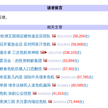
读者留言
反馈。
相关文章
 欧洲五国倡议建快速反应部队
🖼️
(
58,204
次)
2021/10/23
召开紧急会议 应对阿富汗危机
🖼️
(
56,668
次)
2021/8/16
逃生者 三次危机有神助
🖼️▶️
(
236,103
次)
2021/7/26
委员会：勿投资蚂蚁集团
🖼️
(
52,894
次)
2020/9/14
粮食危机饥饿人口恐翻倍
🖼️
(
57,902
次)
2020/4/21
布亚新几内亚 深陷中共债务危机
🖼️
(
57,785
次)
2019/11/29
举措 堵非法移民人道危机漏洞
🖼️
(
60,589
次)
2019/8/23
危机 加剧公众愤怒
🖼️
(
41,615
次)
2019/4/20
美洲三国 关注委内瑞拉危机
🖼️
(
71,444
次)
2019/4/14