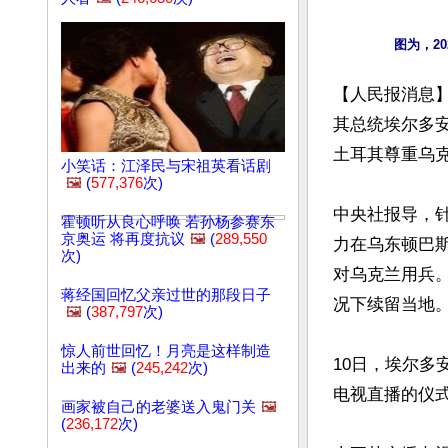
【人民报消息
其总统埃尔多安
土耳其尊重乌克
小笑话：江泽民与宋祖英看话剧
🖼️
(
577,376
次)
中央社报导，
霍顿听从良心呼唤 若孙杨参赛东
京奥运 将再度抗议
🖼️
(
289,550
力在乌东顿巴
次)
对乌克兰用兵
蒋经国回忆父亲过世的那段日子
况下续留当地。
🖼️
(
387,797
次)
惊人前世回忆！月亮是这样制造
10日，埃尔
出来的
🖼️
(
245,242
次)
电视直播的仪式
画家被自己的老婆送入鬼门关
🖼️
(
236,172
次)