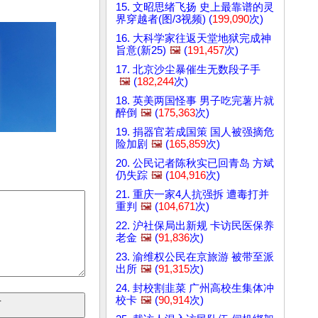
15. 文昭思绪飞扬 史上最靠谱的灵
界穿越者(图/3视频) (
199,090
次)
16. 大科学家往返天堂地狱完成神
旨意(新25)
🖼️
(
191,457
次)
17. 北京沙尘暴催生无数段子手
🖼️
(
182,244
次)
18. 英美两国怪事 男子吃完薯片就
醉倒
🖼️
(
175,363
次)
19. 捐器官若成国策 国人被强摘危
险加剧
🖼️
(
165,859
次)
20. 公民记者陈秋实已回青岛 方斌
仍失踪
🖼️
(
104,916
次)
21. 重庆一家4人抗强拆 遭毒打并
重判
🖼️
(
104,671
次)
22. 沪社保局出新规 卡访民医保养
老金
🖼️
(
91,836
次)
23. 渝维权公民在京旅游 被带至派
出所
🖼️
(
91,315
次)
24. 封校割韭菜 广州高校生集体冲
校卡
🖼️
(
90,914
次)