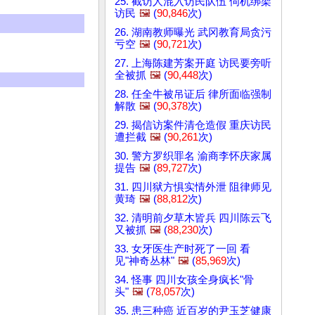
25. 截访人混入访民队伍 伺机绑架
访民
🖼️
(
90,846
次)
26. 湖南教师曝光 武冈教育局贪污
亏空
🖼️
(
90,721
次)
27. 上海陈建芳案开庭 访民要旁听
全被抓
🖼️
(
90,448
次)
28. 任全牛被吊证后 律所面临强制
解散
🖼️
(
90,378
次)
29. 揭信访案件清仓造假 重庆访民
遭拦截
🖼️
(
90,261
次)
30. 警方罗织罪名 渝商李怀庆家属
提告
🖼️
(
89,727
次)
31. 四川狱方惧实情外泄 阻律师见
黄琦
🖼️
(
88,812
次)
32. 清明前夕草木皆兵 四川陈云飞
又被抓
🖼️
(
88,230
次)
33. 女牙医生产时死了一回 看
见"神奇丛林"
🖼️
(
85,969
次)
34. 怪事 四川女孩全身疯长"骨
头"
🖼️
(
78,057
次)
35. 患三种癌 近百岁的尹玉芝健康