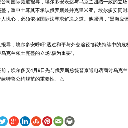
视公司国际频道报导，埃尔多安表达与乌克兰团结一致的立场
完整，重申土耳其不承认俄罗斯兼并克里米亚。埃尔多安同时
令人忧心，必须依据国际法寻求解决之道。他强调，“黑海应


社报导，埃尔多安呼吁“透过和平与外交途径”解决持续中的危
乌克兰领土完整的立场“极为重要”。

谈前，埃尔多安4月9日先与俄罗斯总统普京通电话商讨乌克
守蒙特鲁公约规范的重要性。△
ww.renminbao.com/rmb/articles/2021/4/10/72430.html