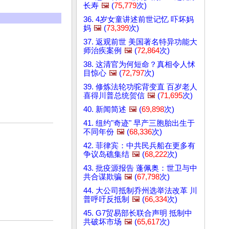
长寿
🖼️
(
75,779
次)
36. 4岁女童讲述前世记忆 吓坏妈
妈
🖼️
(
73,399
次)
37. 返观前世 美国著名特异功能大
师治疾案例
🖼️
(
72,864
次)
38. 这清官为何短命？真相令人怵
目惊心
🖼️
(
72,797
次)
39. 修炼法轮功驼背变直 百岁老人
喜得川普总统贺信
🖼️
(
71,695
次)
40. 新闻简述
🖼️
(
69,898
次)
41. 纽约"奇迹" 早产三胞胎出生于
不同年份
🖼️
(
68,336
次)
42. 菲律宾：中共民兵船在更多有
争议岛礁集结
🖼️
(
68,222
次)
43. 批疫源报告 蓬佩奥：世卫与中
共合谋欺骗
🖼️
(
67,798
次)
44. 大公司抵制乔州选举法改革 川
普呼吁反抵制
🖼️
(
66,334
次)
45. G7贸易部长联合声明 抵制中
共破坏市场
🖼️
(
65,617
次)