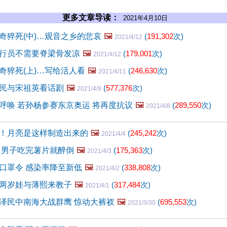
更多文章导读：
2021年4月10日
奇猝死(中)…观音之乡的悲哀
🖼️
(
191,302
次)
2021/4/12
行员不需要脊梁骨发凉
🖼️
(
179,001
次)
2021/4/12
奇猝死(上)…写给活人看
🖼️
(
246,630
次)
2021/4/11
民与宋祖英看话剧
🖼️
(
577,376
次)
2021/4/9
呼唤 若孙杨参赛东京奥运 将再度抗议
🖼️
(
289,550
次)
2021/4/8
！月亮是这样制造出来的
🖼️
(
245,242
次)
2021/4/4
 男子吃完薯片就醉倒
🖼️
(
175,363
次)
2021/4/3
口罩令 感染率降至新低
🖼️
(
338,808
次)
2021/4/2
两岁娃与薄熙来教子
🖼️
(
317,484
次)
2021/4/1
泽民中南海大战群鹰 惊动大裤衩
🖼️
(
695,553
次)
2021/3/30