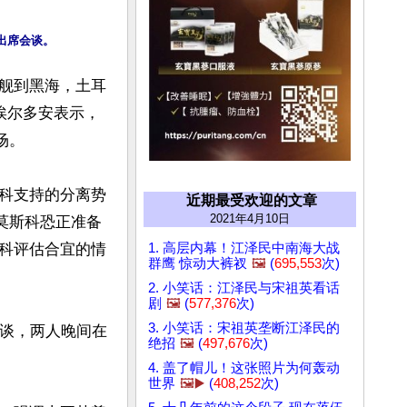
舰到黑海，土耳
埃尔多安表示，
。

科支持的分离势
近期最受欢迎的文章
2021年4月10日
莫斯科恐正准备
1. 高层内幕！江泽民中南海大战
科评估合宜的情
群鹰 惊动大裤衩
🖼️
(
695,553
次)
2. 小笑话：江泽民与宋祖英看话
剧
🖼️
(
577,376
次)
3. 小笑话：宋祖英垄断江泽民的
会谈，两人晚间在
绝招
🖼️
(
497,676
次)
4. 盖了帽儿！这张照片为何轰动
世界
🖼️▶️
(
408,252
次)