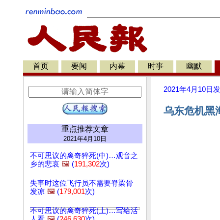
首页
要闻
内幕
时事
幽默
2021年4月10日
乌东危机黑
重点推荐文章
2021年4月10日
不可思议的离奇猝死(中)…观音之
乡的悲哀
🖼️
(
191,302
次)
失事时这位飞行员不需要脊梁骨
发凉
🖼️
(
179,001
次)
不可思议的离奇猝死(上)…写给活
人看
🖼️
(
246,630
次)