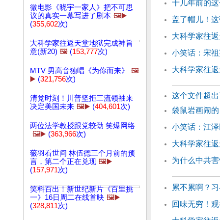
十几年前的这
微电影《晓宇一家人》把不可思
议的真实一幕写进了剧本
🖼️▶️
盖了帽儿！这
(
355,602
次)
大科学家往返
大科学家往返天堂地狱完成神旨
意(新20)
🖼️
(
153,777
次)
小笑话：宋祖
大科学家往返天
MTV 男高音独唱《为你而来》
🖼️
▶️
(
321,756
次)
这个文件超出
清党时刻！川普坚拒三流领袖来
决定美国未来
🖼️▶️
(
404,601
次)
袋鼠岩画闹的
两位法学教授跟党较劲 笑爆网络
小笑话：江泽
🖼️▶️
(
363,966
次)
大科学家往返
薇羽看世间 林伍德三个月前的预
为什么中共害
言，第二个正在兑现
🖼️▶️
(
157,971
次)
累不累啊？习
笑料百出！新世纪新片《百里挑
一》16日周二在线首映
🖼️▶️
回味无穷！观
(
328,811
次)