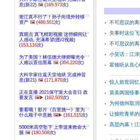
意(新22)
🖼️
(
169,973
次)
老江真不行了！孙子向境外转移
资产
🖼️
(
480,551
次)
不可思议的离
失事时这位飞
真观点 真飞精彩视频 这些瞬间让
人感动, 充满希望(图/2视频)
不可思议的离
(
153,116
次)
小笑话：江泽
为了美国！林伍德大律师曝光令
人难以置信黑幕
🖼️
(
354,220
次)
霍顿听从良心
大科学家往返天堂地狱 完成神旨
意(新21)
🖼️
(
171,870
次)
惊人前世回忆
正在直播 2021保守派大会首日 政
英美两国怪事
要发言
🖼️▶️
(
162,509
次)
为何德州取消
要看哦！影片《百里挑一》里为
让狼吃青草的
什么顺子中意她
🖼️▶️
(
161,515
次)
高层内幕！江
5000米高空坠下 上帝送来救命大
腿
🖼️
(
180,508
次)