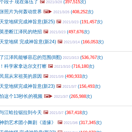
个段子 现在落伍了
🖼️
(
397,515
次)
2021/3/28
张照片为何轰动世界
🖼️▶️
(
408,252
次)
2021/3/26
天堂地狱完成神旨意(新25)
🖼️
(
191,457
次)
2021/3/23
英垄断江泽民的绝招
🖼️
(
497,676
次)
2021/3/23
堂地狱 完成神旨意(新24)
🖼️
(
166,053
次)
2021/3/14
了江泽民能够容忍的范围(8图)
(
536,767
次)
2021/3/13
！科学家拿达尔文打镲
🖼️
(
716,180
次)
2021/3/10
民屈从宋祖英的原因
🖼️
(
490,933
次)
2021/3/9
天堂地狱完成神旨意(新23)
🖼️
(
156,493
次)
2021/3/7
怕这个13秒长的视频
🖼️▶️
(
265,988
次)
2021/3/7
与江蛤拉锯拉到今天
🖼️
(
367,418
次)
2021/3/7
神韵艺术团小舞剧《道缘》
🖼️
(
317,345
次)
2021/3/6