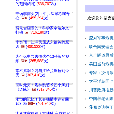
的范围(8图) (
536,767
次)
专访李南央(2)：中共深藏称霸野
心
🖼️▶️
(
455,394
次)
欢迎您的留言
袋鼠岩画闹的！科学家拿达尔文
打镲
🖼️
(
716,180
次)
应对军事危机
小笑话：江泽民屈从宋祖英的原
因
🖼️
(
490,933
次)
联合国安理会
京广隧道最后
为什么中共害怕这个13秒长的视
频
🖼️▶️
(
265,988
次)
美国当前危机
累不累啊？习与江蛤拉锯拉到今
专家：疫情酿
天
🖼️
(
367,418
次)
太平洋岛国巴
回味无穷！观神韵艺术团小舞剧
《道缘》
🖼️
(
317,345
次)
川普政府推新
中国养老金陷
永恒的记忆！长春插播幸存者回
顾3·05
🖼️▶️
(
401,940
次)
蓬佩奥访拉丁
大科学家往返天堂地狱 完成神旨