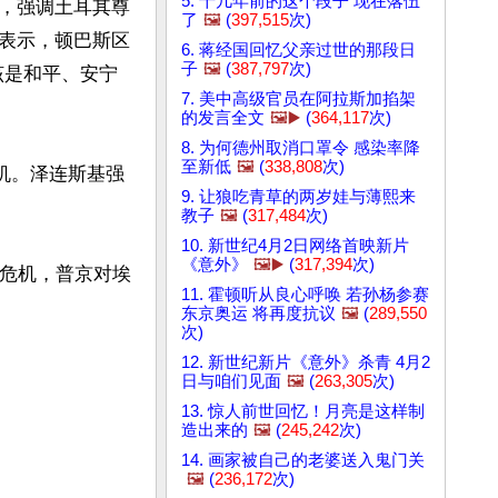
5. 十几年前的这个段子 现在落伍
，强调土耳其尊
了
🖼️
(
397,515
次)
表示，顿巴斯区
6. 蒋经国回忆父亲过世的那段日
子
🖼️
(
387,797
次)
该是和平、安宁
7. 美中高级官员在阿拉斯加掐架
的发言全文
🖼️▶️
(
364,117
次)
8. 为何德州取消口罩令 感染率降
至新低
🖼️
(
338,808
次)
机。泽连斯基强
9. 让狼吃青草的两岁娃与薄熙来
教子
🖼️
(
317,484
次)
10. 新世纪4月2日网络首映新片
《意外》
🖼️▶️
(
317,394
次)
兰危机，普京对埃
11. 霍顿听从良心呼唤 若孙杨参赛
东京奥运 将再度抗议
🖼️
(
289,550
次)
12. 新世纪新片《意外》杀青 4月2
日与咱们见面
🖼️
(
263,305
次)
13. 惊人前世回忆！月亮是这样制
造出来的
🖼️
(
245,242
次)
14. 画家被自己的老婆送入鬼门关
🖼️
(
236,172
次)