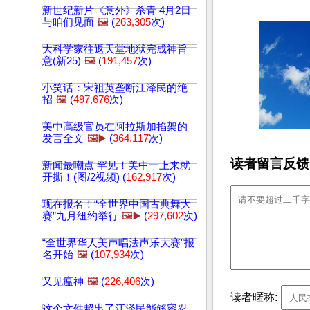
新世纪新片《意外》杀青 4月2日
与咱们见面
🖼️
(
263,305
次)
大科学家往返天堂地狱完成神旨
意(新25)
🖼️
(
191,457
次)
小笑话：宋祖英垄断江泽民的绝
招
🖼️
(
497,676
次)
美中高级官员在阿拉斯加掐架的
发言全文
🖼️▶️
(
364,117
次)
读者留言反馈
新闻最嘲点 罕见！美中一上来就
开撕！(图/2视频) (
162,917
次)
现在报名！“全世界中国古典舞大
赛”九月纽约举行
🖼️▶️
(
297,602
次)
“全世界华人美声唱法声乐大赛”报
名开始
🖼️
(
107,934
次)
又见瘟神
🖼️
(
226,406
次)
读者暱称:
这个文件超出了江泽民能够容忍