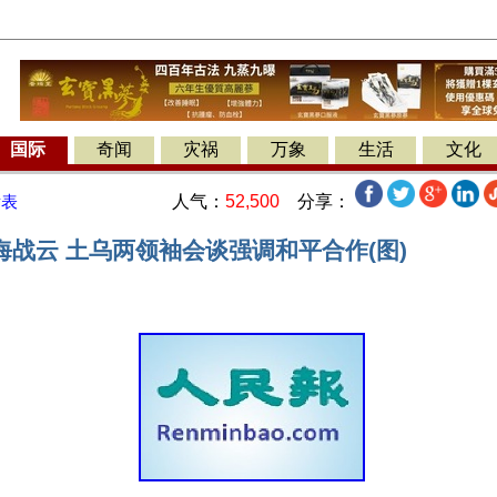
国际
奇闻
灾祸
万象
生活
文化
人气：
52,500
分享：
发表
海战云 土乌两领袖会谈强调和平合作(图)