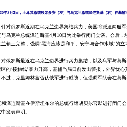
】针对俄罗斯近期在乌克兰边界集结兵力，美国将派遣两艘军
与乌克兰总统泽连斯基4月10日为此举行闭门会谈。会后，
兰领土完整，强调“黑海应该是和平、安宁与合作水域”的立场
针对俄罗斯最近在乌克兰边界进行兵力集结，以及乌军与莫斯
斯区的“接触线”暴力升高，基辅当局日前发出警报，外界忧心
。不过，克里姆林宫否认俄军进行威胁，但强调军队会在莫斯


多安和泽连斯基在伊斯坦布尔的总统行馆胡贝尔官邸进行闭门
中发表声明。
