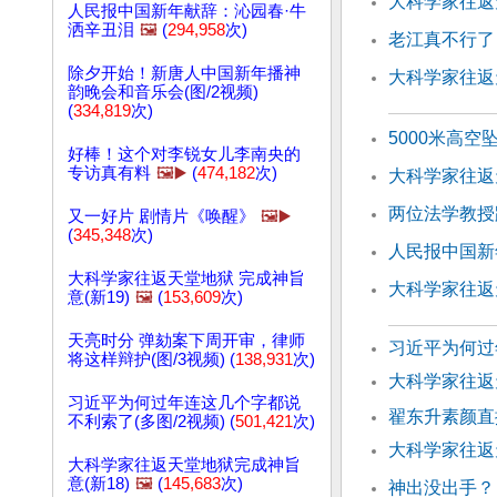
大科学家往返天
人民报中国新年献辞：沁园春·牛
洒辛丑泪
🖼️
(
294,958
次)
老江真不行了
除夕开始！新唐人中国新年播神
大科学家往返天
韵晚会和音乐会(图/2视频)
(
334,819
次)
5000米高空
好棒！这个对李锐女儿李南央的
专访真有料
🖼️▶️
(
474,182
次)
大科学家往返
两位法学教授
又一好片 剧情片《唤醒》
🖼️▶️
(
345,348
次)
人民报中国新
大科学家往返天堂地狱 完成神旨
大科学家往返天
意(新19)
🖼️
(
153,609
次)
天亮时分 弹劾案下周开审，律师
习近平为何过
将这样辩护(图/3视频) (
138,931
次)
大科学家往返
习近平为何过年连这几个字都说
翟东升素颜直
不利索了(多图/2视频) (
501,421
次)
大科学家往返
大科学家往返天堂地狱完成神旨
意(新18)
🖼️
(
145,683
次)
神出没出手？