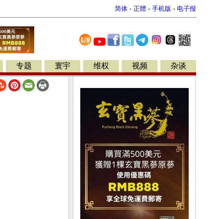
简体
-
正體
-
手机版
-
电子报
专题
寰宇
维权
视频
杂谈