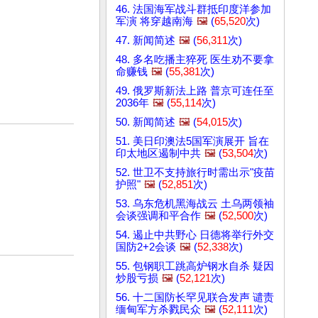
46. 法国海军战斗群抵印度洋参加
军演 将穿越南海
🖼️
(
65,520
次)
47. 新闻简述
🖼️
(
56,311
次)
48. 多名吃播主猝死 医生劝不要拿
命赚钱
🖼️
(
55,381
次)
49. 俄罗斯新法上路 普京可连任至
2036年
🖼️
(
55,114
次)
50. 新闻简述
🖼️
(
54,015
次)
51. 美日印澳法5国军演展开 旨在
印太地区遏制中共
🖼️
(
53,504
次)
52. 世卫不支持旅行时需出示"疫苗
护照"
🖼️
(
52,851
次)
53. 乌东危机黑海战云 土乌两领袖
会谈强调和平合作
🖼️
(
52,500
次)
54. 遏止中共野心 日德将举行外交
国防2+2会谈
🖼️
(
52,338
次)
55. 包钢职工跳高炉钢水自杀 疑因
炒股亏损
🖼️
(
52,121
次)
56. 十二国防长罕见联合发声 谴责
缅甸军方杀戮民众
🖼️
(
52,111
次)