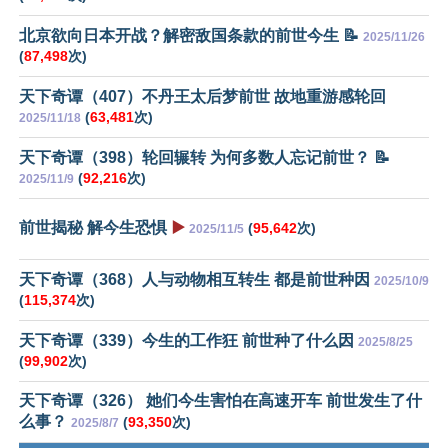
北京欲向日本开战？解密敌国条款的前世今生 📝
2025/11/26
(
87,498
次)
天下奇谭（407）不丹王太后梦前世 故地重游感轮回
(
63,481
次)
2025/11/18
天下奇谭（398）轮回辗转 为何多数人忘记前世？ 📝
(
92,216
次)
2025/11/9
前世揭秘 解今生恐惧
▶️
(
95,642
次)
2025/11/5
天下奇谭（368）人与动物相互转生 都是前世种因
2025/10/9
(
115,374
次)
天下奇谭（339）今生的工作狂 前世种了什么因
2025/8/25
(
99,902
次)
天下奇谭（326） 她们今生害怕在高速开车 前世发生了什
么事？
(
93,350
次)
2025/8/7