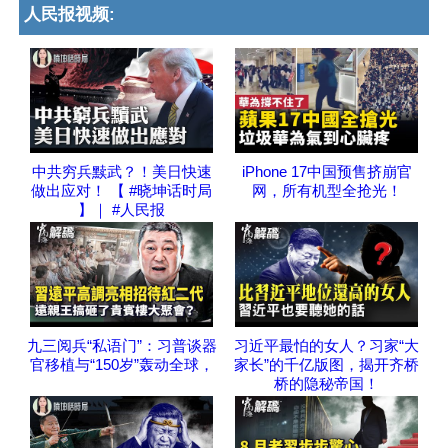
人民报视频:
中共穷兵黩武？！美日快速
iPhone 17中国预售挤崩官
做出应对！ 【 #晓坤话时局
网，所有机型全抢光！
】｜ #人民报
九三阅兵“私语门”：习普谈器
习近平最怕的女人？习家“大
官移植与“150岁”轰动全球，
家长”的千亿版图，揭开齐桥
桥的隐秘帝国！