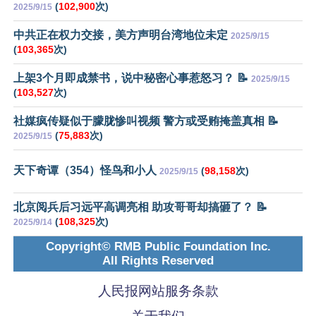
(
102,900
次)
2025/9/15
中共正在权力交接，美方声明台湾地位未定
2025/9/15
(
103,365
次)
上架3个月即成禁书，说中秘密心事惹怒习？ 📝
2025/9/15
(
103,527
次)
社媒疯传疑似于朦胧惨叫视频 警方或受贿掩盖真相 📝
(
75,883
次)
2025/9/15
天下奇谭（354）怪鸟和小人
(
98,158
次)
2025/9/15
北京阅兵后习远平高调亮相 助攻哥哥却搞砸了？ 📝
(
108,325
次)
2025/9/14
Copyright© RMB Public Foundation Inc.
All Rights Reserved
人民报网站服务条款