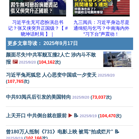
习近平生无可恋扮演总书
九三阅兵：习近平身边尽是
记？张又侠突升正国级？【 #
通缉犯与乞丐？中南海内外
晓坤话时局 】｜
“习下台”声震动！
更多文章导读：
2025年9月17日
颜面尽失!中共军舰互撞2人亡 涉内斗不敢
报
🖼️
(
104,162
次)
2025/9/20
习近平兔死狐悲 人心思变中国或一夕变天
2025/9/20
(
107,765
次)
中共93阅兵后引发的美国转向
(
73,037
次)
2025/9/20
上天开口 中共倒台就在眼前
▶️
📝
(
104,470
次)
2025/9/19
曾180万人抵制《731》电影上映 被骂“拍成烂片” 📝
(
102,166
次)
2025/9/19