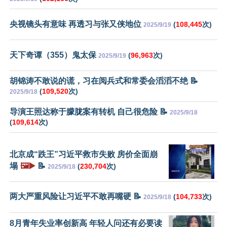
央视镜头有意味 再透习与张又侠地位
(
108,445
次)
2025/9/19
天下奇谭（355）鬼太保
(
96,963
次)
2025/9/19
胡锦涛不敢说的谎，习在阅兵式和常委会滔滔不绝 📝
(
109,520
次)
2025/9/18
导演王照达称于朦胧案有转机 自己很危险 📝
2025/9/18
(
109,614
次)
北京成“跌王”习近平救市失败 房价全面崩
塌
🖼️▶️
📝
(
230,704
次)
2025/9/18
两大严重风险让习近平不敢再嘴硬 📝
(
104,733
次)
2025/9/18
8月青年失业率创新高 年轻人问还有必要读