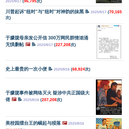
(
96,795
次)
2025/9/17
川普起诉“纽时”与“纽时”对神韵的抹黑 📝
(
70,165
2025/9/17
次)
于朦胧母亲发公开信 300万网民群情汹涌
无惧删帖
🖼️
📝
(
227,208
次)
2025/9/17
史上最贵的一次小便 📝
(
68,924
次)
2025/9/16
于朦胧事件被网络灭火 疑涉中共正国级大
佬
🖼️
📝
(
207,208
次)
2025/9/16
美校园擂台王的崛起与殒落
🖼️
2025/9/16