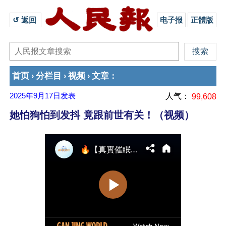
↺ 返回 
电子报
正體版
首页
分栏目
视频
文章
›
›
›
：
2025年9月17日
发表
人气：
99,608
她怕狗怕到发抖 竟跟前世有关！（视频）