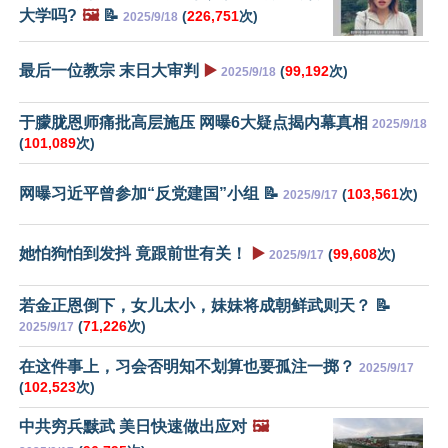
大学吗?
🖼️
📝
(
226,751
次)
2025/9/18
最后一位教宗 末日大审判
▶️
(
99,192
次)
2025/9/18
于朦胧恩师痛批高层施压 网曝6大疑点揭内幕真相
2025/9/18
(
101,089
次)
网曝习近平曾参加“反党建国”小组 📝
(
103,561
次)
2025/9/17
她怕狗怕到发抖 竟跟前世有关！
▶️
(
99,608
次)
2025/9/17
若金正恩倒下，女儿太小，妹妹将成朝鲜武则天？ 📝
(
71,226
次)
2025/9/17
在这件事上，习会否明知不划算也要孤注一掷？
2025/9/17
(
102,523
次)
中共穷兵黩武 美日快速做出应对
🖼️