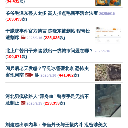
(
94,432
次)
爷爷毛泽东整人太多 高人指点毛新宇活命法宝
2025/9/16
(
103,493
次)
于朦胧事件官方禁言 陈晓东被删帖 程青松
遭割席
🖼️
(
225,635
次)
2025/9/16
北上广苦日子来临 跌出一线城市问题在哪？
2025/9/16
(
100,671
次)
阅兵后老天发怒？罕见冰雹砸北京 恐怖虫
害现河南
🖼️▶️
📝
(
441,462
次)
2025/9/16
河北男疯砍路人“浑身血” 警察手足无措不
敢制止
🖼️
(
223,353
次)
2025/9/15
刘建超出事内幕：争当外长与王毅内斗 泄密涉美女