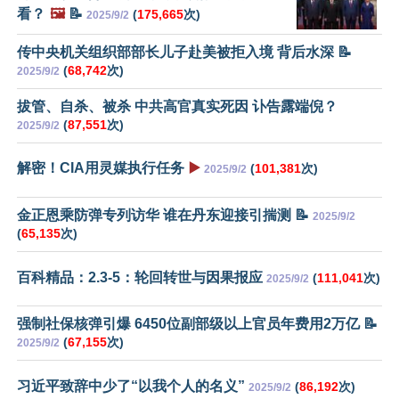
看？
🖼️
📝
(
175,665
次)
2025/9/2
传中央机关组织部部长儿子赴美被拒入境 背后水深 📝
(
68,742
次)
2025/9/2
拔管、自杀、被杀 中共高官真实死因 讣告露端倪？
(
87,551
次)
2025/9/2
解密！CIA用灵媒执行任务
▶️
(
101,381
次)
2025/9/2
金正恩乘防弹专列访华 谁在丹东迎接引揣测 📝
2025/9/2
(
65,135
次)
百科精品：2.3-5：轮回转世与因果报应
(
111,041
次)
2025/9/2
强制社保核弹引爆 6450位副部级以上官员年费用2万亿 📝
(
67,155
次)
2025/9/2
习近平致辞中少了“以我个人的名义”
(
86,192
次)
2025/9/2