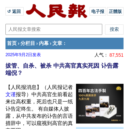
↺ 返回 
电子报
正體版
首页
分栏目
内幕
文章
›
›
›
：
2025年9月2日
发表
人气：
87,551
拔管、自杀、被杀 中共高官真实死因 讣告露
端倪？
【人民报消息】（人民报记者
文谨
报导）中共高官生前看起
来位高权重，死后也只是一纸
讣告定终生。 有自媒体人披
露，从中共发布的讣告的言语
措辞中，可以窥视到高官的真