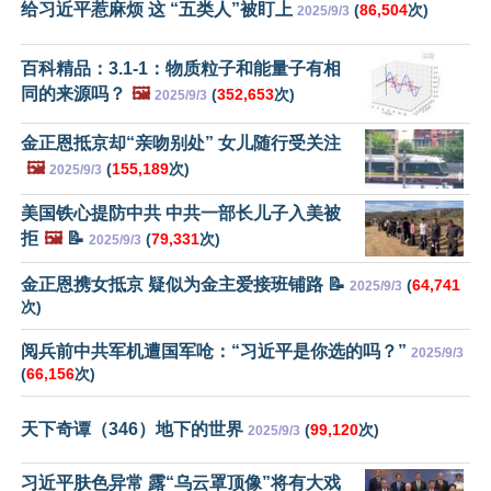
给习近平惹麻烦 这 “五类人”被盯上
(
86,504
次)
2025/9/3
百科精品：3.1-1：物质粒子和能量子有相
同的来源吗？
🖼️
(
352,653
次)
2025/9/3
金正恩抵京却“亲吻别处” 女儿随行受关注
🖼️
(
155,189
次)
2025/9/3
美国铁心提防中共 中共一部长儿子入美被
拒
🖼️
📝
(
79,331
次)
2025/9/3
金正恩携女抵京 疑似为金主爱接班铺路 📝
(
64,741
2025/9/3
次)
阅兵前中共军机遭国军呛：“习近平是你选的吗？”
2025/9/3
(
66,156
次)
天下奇谭（346）地下的世界
(
99,120
次)
2025/9/3
习近平肤色异常 露“乌云罩顶像”将有大戏