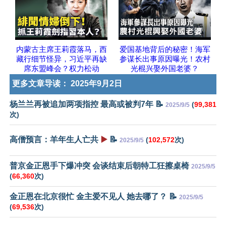
内蒙古主席王莉霞落马，西
爱国基地背后的秘密！海军
藏行细节怪异，习近平再缺
参谋长出事原因曝光！农村
席东盟峰会？权力松动
光棍兴娶外国老婆？
更多文章导读：
2025年9月2日
杨兰兰再被追加两项指控 最高或被判7年 📝
(
99,381
2025/9/5
次)
高僧预言：羊年生人亡共
▶️
📝
(
102,572
次)
2025/9/5
普京金正恩手下爆冲突 会谈结束后朝特工狂擦桌椅
2025/9/5
(
66,360
次)
金正恩在北京很忙 金主爱不见人 她去哪了？ 📝
2025/9/5
(
69,536
次)