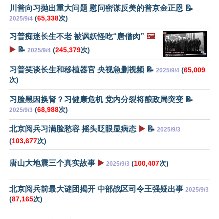
川普向习抛出重大问题 慰问密谋反美的普京金正恩 📝
(
65,338
次)
2025/9/4
习普痴迷长生不老 被讽妖怪吃“唐僧肉”
🖼️
▶️
📝
(
245,379
次)
2025/9/4
习普笑谈长生和移植器官 央视急删视频 📝
(
65,009
2025/9/4
次)
习脸黑因换肾？习健康危机 党内分裂将酿政局突变 📝
(
68,988
次)
2025/9/3
北京阅兵习满脸愁容 摇头眨眼显病态
▶️
📝
2025/9/3
(
103,677
次)
唐山大地震三个真实故事
▶️
(
100,407
次)
2025/9/3
北京阅兵前最大谜团揭开 中部战区司令王强疑出事
2025/9/3
(
87,165
次)