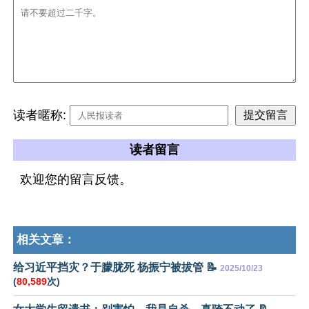
读者暱称:
读者留言
欢迎您的留言反馈。
相关文章：
给习近平挡灾？于朦胧死 杨振宁被拔管 📝
2025/10/23
(
80,589
次)