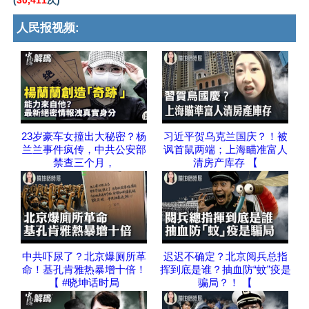
(
30,411
次)
人民报视频:
23岁豪车女撞出大秘密？杨
习近平贺乌克兰国庆？！被
兰兰事件疯传，中共公安部
讽首鼠两端；上海瞄准富人
禁查三个月，
清房产库存 【
中共吓尿了？北京爆厕所革
迟迟不确定？北京阅兵总指
命！基孔肯雅热暴增十倍！
挥到底是谁？抽血防“蚊”疫是
【 #晓坤话时局
骗局？！ 【