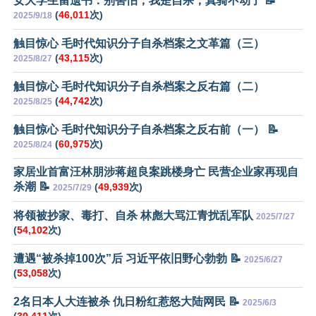
女大学生留遗书：别害怕，我是自杀，真骑不动了 📝
(
46,011
次)
2025/9/18
触目惊心 毛时代知识分子自杀档案之文革篇（三）
(
43,115
次)
2025/8/27
触目惊心 毛时代知识分子自杀档案之反右篇（二）
(
44,742
次)
2025/8/25
触目惊心 毛时代知识分子自杀档案之反右前（一） 📝
(
60,975
次)
2025/8/24
家居业首富汪林朋涉蒋超良案跳楼身亡 民营企业家再现自
杀潮 📝
(
49,939
次)
2025/7/29
将领被抄家、毒打、自杀 林彪大骂江青扰乱军队
2025/7/27
(
54,102
次)
遭遇“被杀掉100次”后 习近平依旧野心勃勃 📝
2025/6/27
(
53,058
次)
2名日本人大连被杀 仇日粉红惹怒大陆网民 📝
2025/6/3