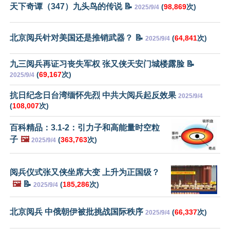
天下奇谭（347）九头鸟的传说 📝
(
98,869
次)
2025/9/4
北京阅兵针对美国还是推销武器？ 📝
(
64,841
次)
2025/9/4
九三阅兵再证习丧失军权 张又侠天安门城楼露脸 📝
(
69,167
次)
2025/9/4
抗日纪念日台湾缅怀先烈 中共大阅兵起反效果
2025/9/4
(
108,007
次)
百科精品：3.1-2：引力子和高能量时空粒
子
🖼️
(
363,763
次)
2025/9/4
阅兵仪式张又侠坐席大变 上升为正国级？
🖼️
📝
(
185,286
次)
2025/9/4
北京阅兵 中俄朝伊被批挑战国际秩序
(
66,337
次)
2025/9/4