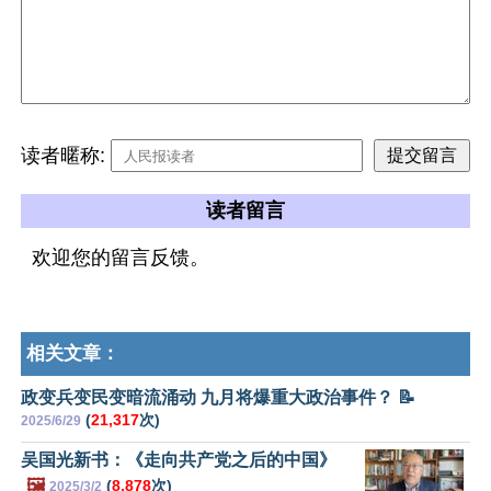
读者暱称:
读者留言
欢迎您的留言反馈。
相关文章：
政变兵变民变暗流涌动 九月将爆重大政治事件？ 📝
(
21,317
次)
2025/6/29
吴国光新书：《走向共产党之后的中国》
🖼️
(
8,878
次)
2025/3/2