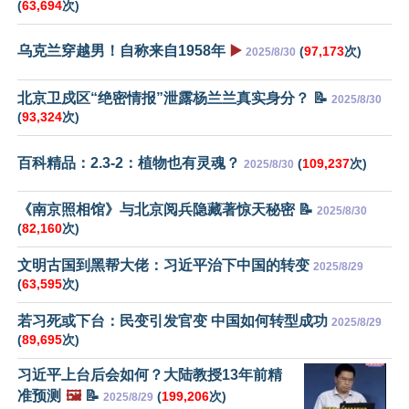
(
63,694
次)
乌克兰穿越男！自称来自1958年
▶️
(
97,173
次)
2025/8/30
北京卫戍区“绝密情报”泄露杨兰兰真实身分？ 📝
2025/8/30
(
93,324
次)
百科精品：2.3-2：植物也有灵魂？
(
109,237
次)
2025/8/30
《南京照相馆》与北京阅兵隐藏著惊天秘密 📝
2025/8/30
(
82,160
次)
文明古国到黑帮大佬：习近平治下中国的转变
2025/8/29
(
63,595
次)
若习死或下台：民变引发官变 中国如何转型成功
2025/8/29
(
89,695
次)
习近平上台后会如何？大陆教授13年前精
准预测
🖼️
📝
(
199,206
次)
2025/8/29