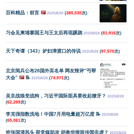
百科精品：前言
🖼️
(
385,535
次)
2025/8/29
习会见柬埔寨国王与王太后再现蹊跷
(
81,916
次)
2025/8/28
天下奇谭（343）妒妇津渡口的传说
(
97,570
次)
2025/8/28
北京阅兵公布26国外宾名单 网友辣评“丐帮
大会”
🖼️
📝
(
74,971
次)
2025/8/28
吴京战狼变战狗，习近平国际面具要收起獠牙？
2025/8/28
(
62,269
次)
李克强指数洗地！中国7月用电量超万亿度 📝
2025/8/28
(
65,061
次)
抢张国清风头 获党媒助攻 胡春华接班传闻非虚？
2025/8/28