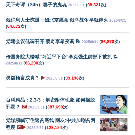
天下奇谭（345）妻子的鬼魂
(
98,821
次)
2025/8/31
俄消息人士惊爆：如北京愿意 俄乌战争早就停火
2025/8/31
(
64,072
次)
党建会议低调召开 蔡奇李希变调 📝
(
86,870
次)
2025/8/31
传国务院大楼喊“习近平下台”李克强生前部下被抓 📝
(
86,290
次)
2025/8/31
灵媒预言成真？
▶️
(
99,198
次)
2025/8/31
百科精品：2.3-3：解密附体现象 如何摆脱
邪灵？
🖼️
(
387,698
次)
2025/8/31
党媒频喊守住返贫底线 网友:中共加剧贫困
程度
🖼️▶️
(
123,184
次)
2025/8/31