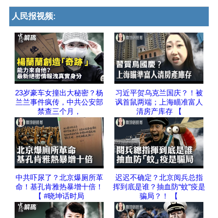
人民报视频:
23岁豪车女撞出大秘密？杨
习近平贺乌克兰国庆？！被
兰兰事件疯传，中共公安部
讽首鼠两端；上海瞄准富人
禁查三个月，
清房产库存 【
中共吓尿了？北京爆厕所革
迟迟不确定？北京阅兵总指
命！基孔肯雅热暴增十倍！
挥到底是谁？抽血防“蚊”疫是
【 #晓坤话时局
骗局？！ 【