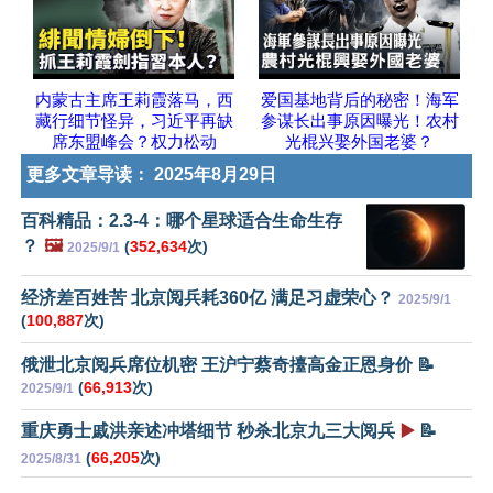
内蒙古主席王莉霞落马，西
爱国基地背后的秘密！海军
藏行细节怪异，习近平再缺
参谋长出事原因曝光！农村
席东盟峰会？权力松动
光棍兴娶外国老婆？
更多文章导读：
2025年8月29日
百科精品：2.3-4：哪个星球适合生命生存
？
🖼️
(
352,634
次)
2025/9/1
经济差百姓苦 北京阅兵耗360亿 满足习虚荣心？
2025/9/1
(
100,887
次)
俄泄北京阅兵席位机密 王沪宁蔡奇擡高金正恩身价 📝
(
66,913
次)
2025/9/1
重庆勇士戚洪亲述冲塔细节 秒杀北京九三大阅兵
▶️
📝
(
66,205
次)
2025/8/31