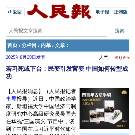
↺ 返回 
电子报
正體版
首页
分栏目
内幕
文章
›
›
›
：
2025年8月29日
发表
人气：
89,695
若习死或下台：民变引发官变 中国如何转型成
功
【人民报消息】（人民报记者
李昱
报导）近日，中国政治学
家、斯坦福大学中国经济与制
度研究中心高级研究员吴国光
在华视“三国演义”节目中，谈
到了中国在后习近平时代如何