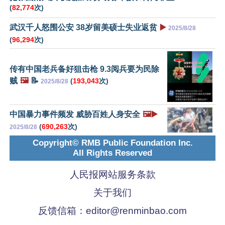
(
82,774
次)
武汉千人怒围公安 38岁留美硕士失业返贫
▶️
2025/8/28
(
96,294
次)
传有中国老兵备好狙击枪 9.3阅兵要为民除
贼
🖼️
📝
(
193,043
次)
2025/8/28
中国暴力事件频发 威胁百姓人身安全
🖼️▶️
(
690,263
次)
2025/8/28
Copyright© RMB Public Foundation Inc.
All Rights Reserved
人民报网站服务条款
关于我们
反馈信箱：
editor@renminbao.com