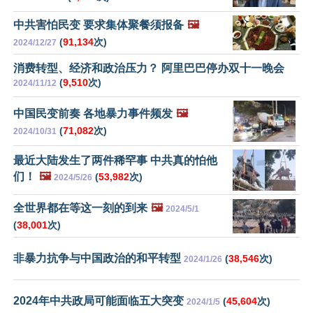
中共害怕民变 要求集体聚餐须报备
🖼️
(
91,134
次)
2024/12/27
消费转型、经济和政治压力？ 阿里巴巴停办双十一晚会
(
9,510
次)
2024/11/12
中国民变前奏 各地暴力事件频发
🖼️
(
71,082
次)
2024/10/31
最近大陆发生了两件稀罕事 中共真的怕他
们！
🖼️
(
53,982
次)
2024/5/26
全世界都在等这一刻的到来
🖼️
2024/5/1
(
38,001
次)
非暴力抗争与中国政治的和平转型
(
38,546
次)
2024/1/26
2024年中共政局可能面临五大突变
(
45,604
次)
2024/1/5