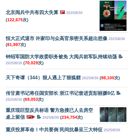
北京阅兵中共有四大失算
🖼️
2025/8/30
(
122,675
次)
恒大正式退市 许家印与众高官亲密关系超出想像
2025/8/30
(
81,997
次)
钟绍军国防大学政委职务被免 大阅兵前军队持续动荡 📝
(
70,029
次)
2025/8/30
天下奇谭（344）狠人遇上了狠狐貍
(
98,100
次)
2025/8/30
传甘肃书记将任国安部长 浙江书记曾进贡彭丽媛8亿 📝
(
69,053
次)
2025/8/30
重庆现巨型反共标语 警方急搜已人去房空
桌上留信
🖼️▶️
📝
(
234,754
次)
2025/8/30
重庆投屏革命！中共要倒 民间抗暴呈三大特征
2025/8/30