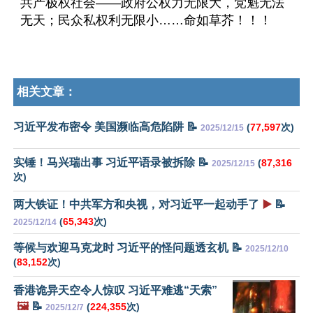
共产极权社会——政府公权力无限大，党魁无法
无天；民众私权利无限小……命如草芥！！！
相关文章：
习近平发布密令 美国濒临高危陷阱 📝
(
77,597
次)
2025/12/15
实锤！马兴瑞出事 习近平语录被拆除 📝
(
87,316
2025/12/15
次)
两大铁证！中共军方和央视，对习近平一起动手了
▶️
📝
(
65,343
次)
2025/12/14
等候与欢迎马克龙时 习近平的怪问题透玄机 📝
2025/12/10
(
83,152
次)
香港诡异天空令人惊叹 习近平难逃“天索”
🖼️
📝
(
224,355
次)
2025/12/7