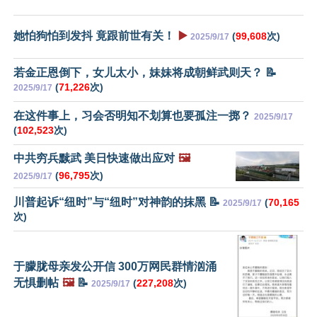
她怕狗怕到发抖 竟跟前世有关！
▶️
(
99,608
次)
2025/9/17
若金正恩倒下，女儿太小，妹妹将成朝鲜武则天？ 📝
(
71,226
次)
2025/9/17
在这件事上，习会否明知不划算也要孤注一掷？
2025/9/17
(
102,523
次)
中共穷兵黩武 美日快速做出应对
🖼️
(
96,795
次)
2025/9/17
川普起诉“纽时”与“纽时”对神韵的抹黑 📝
(
70,165
2025/9/17
次)
于朦胧母亲发公开信 300万网民群情汹涌
无惧删帖
🖼️
📝
(
227,208
次)
2025/9/17