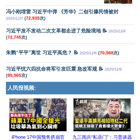
冯小刚埋雷 习近平中弹 《芳华》二创引爆民情被封
(
72,935
次)
2025/12/7
习近平发不发动二次文革都走进了危险境地 📝
2025/12/6
(
72,745
次)
朱鹮“平平”离世 习近平高危？ 📝
(
70,568
次)
2025/12/6
习近平忧六四抗命将军引发巨震 急改军规 📝
2025/12/5
(
95,565
次)
人民报视频:
iPhone 17中国预售挤崩官
九三阅兵“私语门”：习普谈器