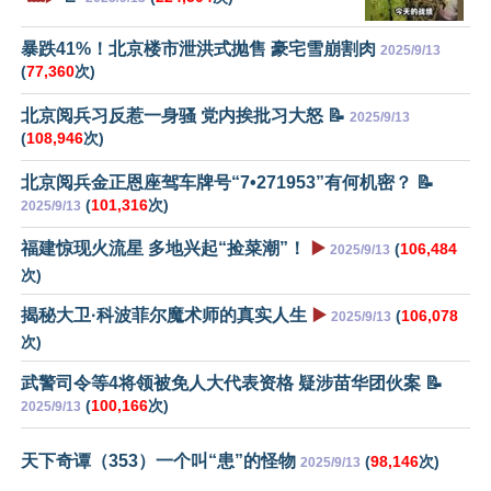
暴跌41%！北京楼市泄洪式抛售 豪宅雪崩割肉
2025/9/13
(
77,360
次)
北京阅兵习反惹一身骚 党内挨批习大怒 📝
2025/9/13
(
108,946
次)
北京阅兵金正恩座驾车牌号“7•271953”有何机密？ 📝
(
101,316
次)
2025/9/13
福建惊现火流星 多地兴起“捡菜潮”！
▶️
(
106,484
2025/9/13
次)
揭秘大卫·科波菲尔魔术师的真实人生
▶️
(
106,078
2025/9/13
次)
武警司令等4将领被免人大代表资格 疑涉苗华团伙案 📝
(
100,166
次)
2025/9/13
天下奇谭（353）一个叫“患”的怪物
(
98,146
次)
2025/9/13