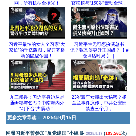
网，所有机型全抢光！
官移植与“150岁”轰动全球，
习近平最怕的女人？习家“大
习近平生无可恋扮演总书
家长”的千亿版图，揭开齐桥
记？张又侠突升正国级？【 #
桥的隐秘帝国！
晓坤话时局 】｜
九三阅兵：习近平身边尽是
23岁豪车女撞出大秘密？杨
通缉犯与乞丐？中南海内外
兰兰事件疯传，中共公安部
“习下台”声震动！
禁查三个月，
更多文章导读：
2025年9月15日
网曝习近平曾参加“反党建国”小组 📝
(
103,561
次)
2025/9/17