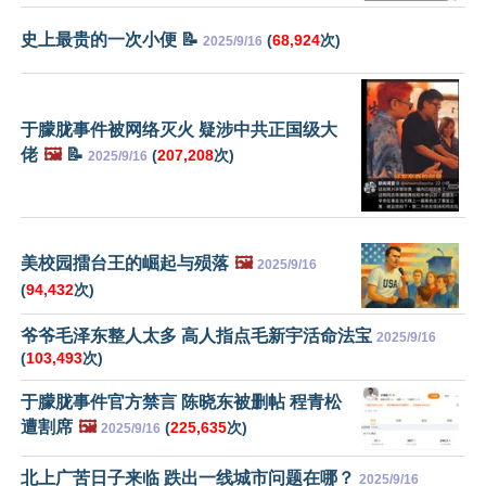
史上最贵的一次小便 📝
(
68,924
次)
2025/9/16
于朦胧事件被网络灭火 疑涉中共正国级大
佬
🖼️
📝
(
207,208
次)
2025/9/16
美校园擂台王的崛起与殒落
🖼️
2025/9/16
(
94,432
次)
爷爷毛泽东整人太多 高人指点毛新宇活命法宝
2025/9/16
(
103,493
次)
于朦胧事件官方禁言 陈晓东被删帖 程青松
遭割席
🖼️
(
225,635
次)
2025/9/16
北上广苦日子来临 跌出一线城市问题在哪？
2025/9/16