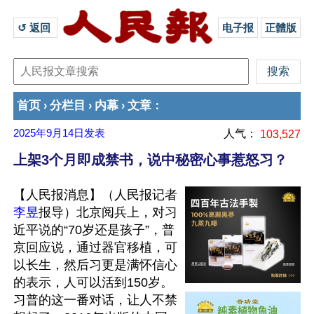
↺ 返回 
电子报
正體版
首页
分栏目
内幕
文章
›
›
›
：
2025年9月14日
发表
人气：
103,527
上架3个月即成禁书，说中秘密心事惹怒习？
【人民报消息】（人民报记者
李昱
报导）北京阅兵上，对习
近平说的“70岁还是孩子”，普
京回应说，通过器官移植，可
以长生，然后习更是满怀信心
的表示，人可以活到150岁。
习普的这一番对话，让人不禁