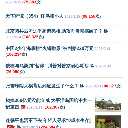
(
75,883
次)
2025/9/15
天下奇谭（354）怪鸟和小人
(
98,158
次)
2025/9/15
北京阅兵后习远平高调亮相 助攻哥哥却搞砸了？ 📝
(
108,325
次)
2025/9/14
中国2少年海底捞“火锅撒尿”被判赔220万元
2025/9/14
(
106,234
次)
俄称与乌谈判“暂停” 川普对普京耐心耗尽 📝
2025/9/14
(
76,050
次)
张雪峰闯大祸背后到底发生了什么？ 📝
(
80,677
次)
2025/9/13
烧掉360亿元没能立威 太平洋岛国给中共一
记重击
🖼️
(
102,307
次)
2025/9/13
连躺平也活不下去 年轻人寻求“0成本生存]
🖼️▶️
📝
(
224,504
次)
2025/9/13