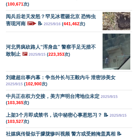
(
100,671
次)
阅兵后老天发怒？罕见冰雹砸北京 恐怖虫
害现河南
🖼️▶️
📝
(
441,462
次)
2025/9/16
河北男疯砍路人“浑身血” 警察手足无措不
敢制止
🖼️
(
223,353
次)
2025/9/15
刘建超出事内幕：争当外长与王毅内斗 泄密涉美女
(
102,900
次)
2025/9/15
中共正在权力交接，美方声明台湾地位未定
2025/9/15
(
103,365
次)
上架3个月即成禁书，说中秘密心事惹怒习？ 📝
2025/9/15
(
103,527
次)
社媒疯传疑似于朦胧惨叫视频 警方或受贿掩盖真相 📝