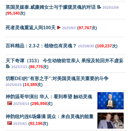
英国灵媒泰.威廉姆女士与于朦胧灵魂的对话 📝
2025/10/9
(
95,340
次)
死者灵魂重返人间100天
▶️
(
97,767
次)
2025/9/7
百科精品：2.3-2：植物也有灵魂？
(
109,237
次)
2025/8/30
天下奇谭（313） 今生动物前世亲人 果报及轮回并不虚妄
📝
(
86,776
次)
2025/7/22
切断DEI的“有形之手”:对美国灵魂至关重要的斗争
(
14,389
次)
2025/4/18
神韵温哥华演出 华人：看到希望 触动灵魂
🖼️
(
296,958
次)
2025/4/14
神韵纽约连6场爆满 观众：来自灵魂的能量
🖼️
(
82,196
次)
2025/4/1