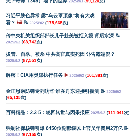
天下奇谭（346）地下的世界
(
99,120
次)
2025/9/3
习近平肤色异常 露“乌云罩顶像”将有大戏
看？
🖼️
📝
(
175,665
次)
2025/9/2
传中央机关组织部部长儿子赴美被拒入境 背后水深 📝
(
68,742
次)
2025/9/2
拔管、自杀、被杀 中共高官真实死因 讣告露端倪？
(
87,551
次)
2025/9/2
解密！CIA用灵媒执行任务
▶️
(
101,381
次)
2025/9/2
金正恩乘防弹专列访华 谁在丹东迎接引揣测 📝
2025/9/2
(
65,135
次)
百科精品：2.3-5：轮回转世与因果报应
(
111,041
次)
2025/9/2
强制社保核弹引爆 6450位副部级以上官员年费用2万亿 📝
(
67,155
次)
2025/9/2