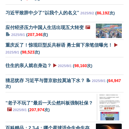
习近平致辞中少了“以我个人的名义”
(
86,192
次)
2025/9/2
应付经济压力中国人生活出现五大转变
🖼️
📝
(
207,346
次)
2025/9/1
重庆反了！惊现巨型反共标语 勇士留下亲笔信曝光！
▶️
(
98,523
次)
2025/9/1
往生的亲人就在身边？
▶️
(
98,160
次)
2025/9/1
猜忌犹存 习近平与普京欲拉莫迪下水？ 📝
(
64,947
2025/9/1
次)
“老子不玩了”最后一天公然叫板强制社保？
🖼️
(
207,974
次)
2025/9/1
百科精品：2.3-4：哪个星球适合生命生存