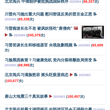
北京阅兵 中俄朝伊被批挑战国际秩序
(
66,337
次)
2025/9/4
川普向习抛出重大问题 慰问密谋反美的普京金正恩 📝
(
65,338
次)
2025/9/4
习普痴迷长生不老 被讽妖怪吃“唐僧肉”
🖼️
▶️
📝
(
245,379
次)
2025/9/4
习普笑谈长生和移植器官 央视急删视频 📝
(
65,009
2025/9/4
次)
习脸黑因换肾？习健康危机 党内分裂将酿政局突变 📝
(
68,988
次)
2025/9/3
北京阅兵习满脸愁容 摇头眨眼显病态
▶️
📝
2025/9/3
(
103,677
次)
唐山大地震三个真实故事
▶️
(
100,407
次)
2025/9/3
北京阅兵前最大谜团揭开 中部战区司令王强疑出事
2025/9/3