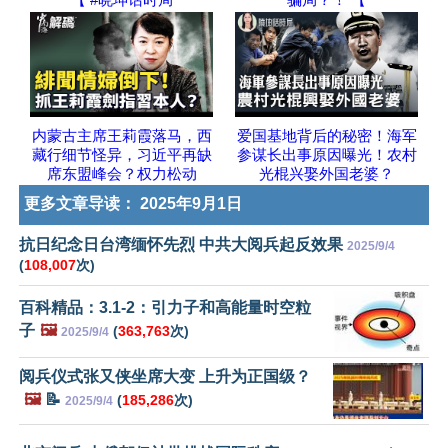
内蒙古主席王莉霞落马，西
爱国基地背后的秘密！海军
藏行细节怪异，习近平再缺
参谋长出事原因曝光！农村
席东盟峰会？权力松动
光棍兴娶外国老婆？
更多文章导读：
2025年9月1日
抗日纪念日台湾缅怀先烈 中共大阅兵起反效果
2025/9/4
(
108,007
次)
百科精品：3.1-2：引力子和高能量时空粒
子
🖼️
(
363,763
次)
2025/9/4
阅兵仪式张又侠坐席大变 上升为正国级？
🖼️
📝
(
185,286
次)
2025/9/4