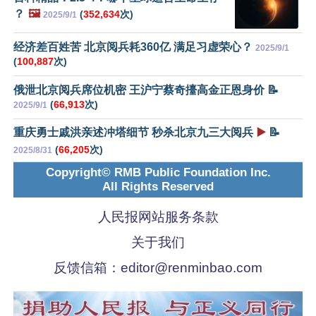
？
🖼️
(
352,634
次)
2025/9/1
经济差百姓苦 北京阅兵耗360亿 满足习虚荣心？
2025/9/1
(
100,887
次)
俄泄北京阅兵席位机密 王沪宁蔡奇擡高金正恩身价 📝
(
66,913
次)
2025/9/1
重庆勇士戚洪亲述冲塔细节 秒杀北京九三大阅兵
▶️
📝
(
66,205
次)
2025/8/31
Copyright© RMB Public Foundation Inc.
All Rights Reserved
人民报网站服务条款
关于我们
反馈信箱：
editor@renminbao.com