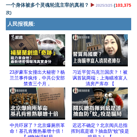
一个身体被多个灵魂轮流主宰的真相？
▶️
(
103,375
2025/3/25
次)
人民报视频:
23岁豪车女撞出大秘密？杨
习近平贺乌克兰国庆？！被
兰兰事件疯传，中共公安部
讽首鼠两端；上海瞄准富人
禁查三个月，
清房产库存 【
中共吓尿了？北京爆厕所革
迟迟不确定？北京阅兵总指
命！基孔肯雅热暴增十倍！
挥到底是谁？抽血防“蚊”疫是
【 #晓坤话时局
骗局？！ 【