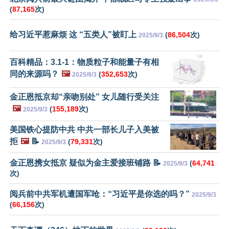
(
87,165
次)
给习近平惹麻烦 这 “五类人”被盯上
(
86,504
次)
2025/9/3
百科精品：3.1-1：物质粒子和能量子有相
同的来源吗？
🖼️
(
352,653
次)
2025/9/3
金正恩抵京却“亲吻别处” 女儿随行受关注
🖼️
(
155,189
次)
2025/9/3
美国铁心提防中共 中共一部长儿子入美被
拒
🖼️
📝
(
79,331
次)
2025/9/3
金正恩携女抵京 疑似为金主爱接班铺路 📝
(
64,741
2025/9/3
次)
阅兵前中共军机遭国军呛：“习近平是你选的吗？”
2025/9/3
(
66,156
次)