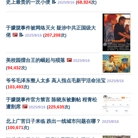
史上最贵的一次小便 📝
(
68,924
次)
2025/9/16
于朦胧事件被网络灭火 疑涉中共正国级大
佬
🖼️
📝
(
207,208
次)
2025/9/16
美校园擂台王的崛起与殒落
🖼️
2025/9/16
(
94,432
次)
爷爷毛泽东整人太多 高人指点毛新宇活命法宝
2025/9/16
(
103,493
次)
于朦胧事件官方禁言 陈晓东被删帖 程青松
遭割席
🖼️
(
225,635
次)
2025/9/16
北上广苦日子来临 跌出一线城市问题在哪？
2025/9/16
(
100,671
次)