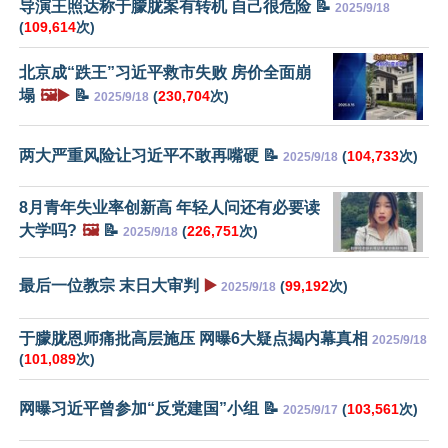
导演王照达称于朦胧案有转机 自己很危险 📝
2025/9/18
(
109,614
次)
北京成“跌王”习近平救市失败 房价全面崩
塌
🖼️▶️
📝
(
230,704
次)
2025/9/18
两大严重风险让习近平不敢再嘴硬 📝
(
104,733
次)
2025/9/18
8月青年失业率创新高 年轻人问还有必要读
大学吗?
🖼️
📝
(
226,751
次)
2025/9/18
最后一位教宗 末日大审判
▶️
(
99,192
次)
2025/9/18
于朦胧恩师痛批高层施压 网曝6大疑点揭内幕真相
2025/9/18
(
101,089
次)
网曝习近平曾参加“反党建国”小组 📝
(
103,561
次)
2025/9/17