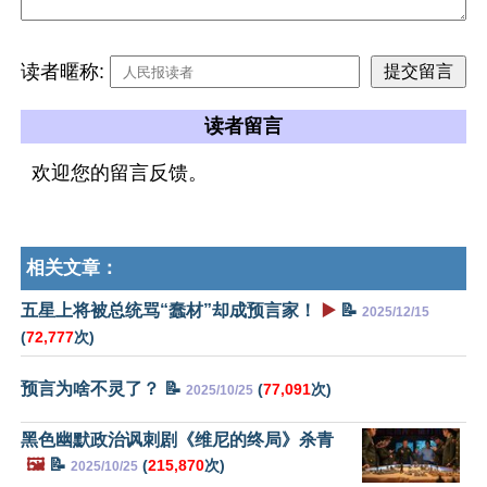
读者暱称:
读者留言
欢迎您的留言反馈。
相关文章：
五星上将被总统骂“蠢材”却成预言家！
▶️
📝
2025/12/15
(
72,777
次)
预言为啥不灵了？ 📝
(
77,091
次)
2025/10/25
黑色幽默政治讽刺剧《维尼的终局》杀青
🖼️
📝
(
215,870
次)
2025/10/25