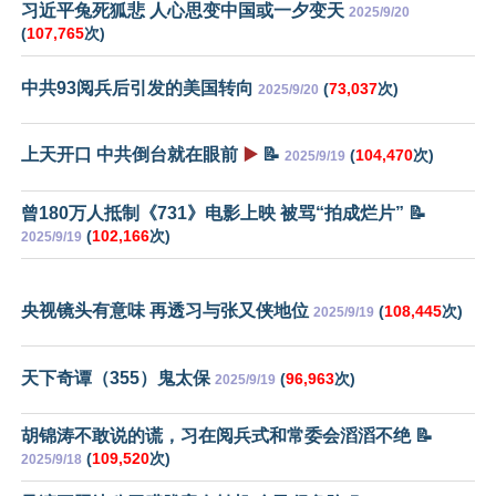
习近平兔死狐悲 人心思变中国或一夕变天
2025/9/20
(
107,765
次)
中共93阅兵后引发的美国转向
(
73,037
次)
2025/9/20
上天开口 中共倒台就在眼前
▶️
📝
(
104,470
次)
2025/9/19
曾180万人抵制《731》电影上映 被骂“拍成烂片” 📝
(
102,166
次)
2025/9/19
央视镜头有意味 再透习与张又侠地位
(
108,445
次)
2025/9/19
天下奇谭（355）鬼太保
(
96,963
次)
2025/9/19
胡锦涛不敢说的谎，习在阅兵式和常委会滔滔不绝 📝
(
109,520
次)
2025/9/18