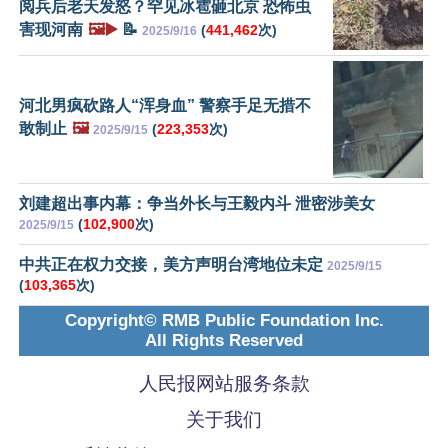
阅兵后老天发怒？罕见冰雹砸北京 恐怖虫
害现河南
🖼️▶️
📝
(
441,462
次)
2025/9/16
河北男疯砍路人“浑身血” 警察手足无措不
敢制止
🖼️
(
223,353
次)
2025/9/15
刘建超出事内幕：争当外长与王毅内斗 泄密涉美女
(
102,900
次)
2025/9/15
中共正在权力交接，美方声明台湾地位未定
2025/9/15
(
103,365
次)
Copyright© RMB Public Foundation Inc.
All Rights Reserved
人民报网站服务条款
关于我们