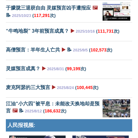
于朦胧三退获自由 灵媒预言凶手遭报应
🖼️
📝
(
117,291
次)
2025/10/23
“牛鸣地裂” 3年前预言成真？
▶️
(
111,731
次)
2025/10/16
高僧预言：羊年生人亡共
▶️
📝
(
102,573
次)
2025/9/5
灵媒预言成真？
▶️
(
99,199
次)
2025/8/31
麦克阿瑟的三大预言
▶️
(
100,445
次)
2025/8/24
江油“小六四”被平息：未能改天换地却是预
言
🖼️
📝
(
186,632
次)
2025/8/12
人民报视频: