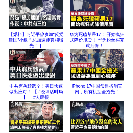
【爆料】习近平曾参加“反党
华为死磕苹果17！ 开始疯狂
建国”小组？总加速师真相曝
式降价甩卖！ 华为粉丝买完
光！｜
就后悔！｜
中共穷兵黩武？！美日快速
iPhone 17中国预售挤崩官
做出应对！ 【 #晓坤话时局
网，所有机型全抢光！
】｜ #人民报