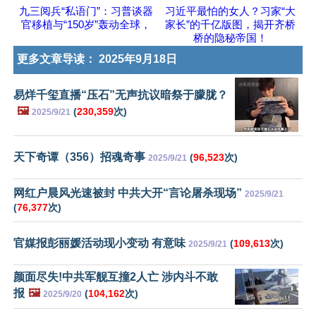
九三阅兵“私语门”：习普谈器
习近平最怕的女人？习家“大
官移植与“150岁”轰动全球，
家长”的千亿版图，揭开齐桥
桥的隐秘帝国！
更多文章导读：
2025年9月18日
易烊千玺直播“压石”无声抗议暗祭于朦胧？
🖼️
(
230,359
次)
2025/9/21
天下奇谭（356）招魂奇事
(
96,523
次)
2025/9/21
网红户晨风光速被封 中共大开“言论屠杀现场”
2025/9/21
(
76,377
次)
官媒报彭丽媛活动现小变动 有意味
(
109,613
次)
2025/9/21
颜面尽失!中共军舰互撞2人亡 涉内斗不敢
报
🖼️
(
104,162
次)
2025/9/20