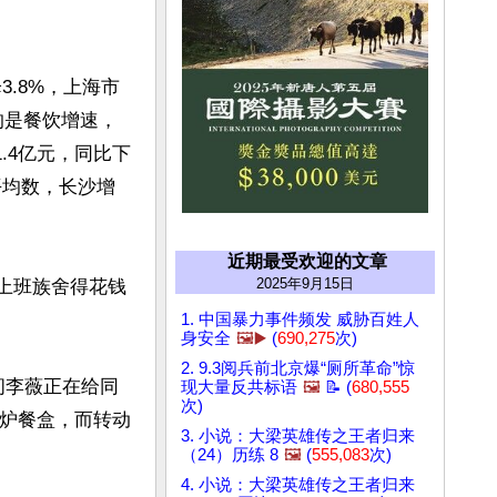
3.8%，上海市
的是餐饮增速，
1.4亿元，同比下
平均数，长沙增
近期最受欢迎的文章
2025年9月15日
领上班族舍得花钱
1. 中国暴力事件频发 威胁百姓人
身安全
🖼️▶️
(
690,275
次)
2. 9.3阅兵前北京爆“厕所革命”惊
顾问李薇正在给同
现大量反共标语
🖼️
📝 (
680,555
次)
波炉餐盒，而转动
3. 小说：大梁英雄传之王者归来
（24）历练 8
🖼️
(
555,083
次)
4. 小说：大梁英雄传之王者归来