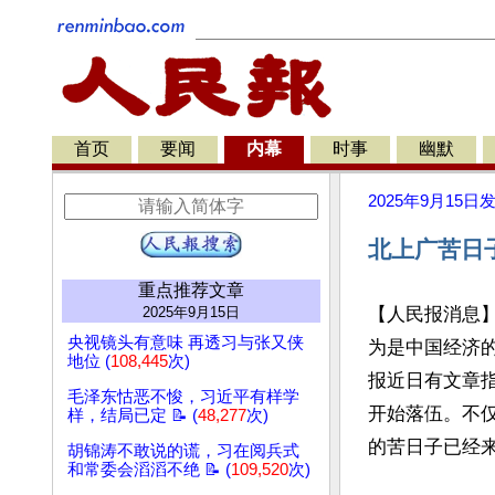
首页
要闻
内幕
时事
幽默
2025年9月15日
北上广苦日
重点推荐文章
2025年9月15日
【人民报消息
央视镜头有意味 再透习与张又侠
为是中国经济
地位 (
108,445
次)
报近日有文章
毛泽东怙恶不悛，习近平有样学
开始落伍。不
样，结局已定 📝 (
48,277
次)
的苦日子已经来
胡锦涛不敢说的谎，习在阅兵式
和常委会滔滔不绝 📝 (
109,520
次)