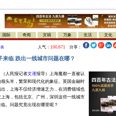
国际
奇闻
灾祸
万象
生活
文化
人气：
100,671
分享：
发表
子来临 跌出一线城市问题在哪？
】（人民报记者
文谨
报导）上海魔都一直被认
的领头羊，繁荣和现代化的象征。英国金融时
指出，上海不仅经济增速乏力，在消费领域也
仅上海，包括北京、广州，深圳这些一线城市
临。问题究竟出现在哪里呢？
