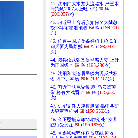
41. 沈阳师大水龙头流黑水 严重水
污染致2087人上吐下泻
🖼️
📝
(
206,857
次)
42. 习近平上台后会如何？大陆教
授13年前精准预测
🖼️
📝 (
199,206
次)
43. 传有中国老兵备好狙击枪 9.3
阅兵要为民除贼
🖼️
📝 (
193,043
次)
44. 阅兵仪式张又侠坐席大变 上升
为正国级？
🖼️
📝 (
185,286
次)
45. 沈阳和大连居民楼内现反共标
语 揭中共本质
🖼️▶️
(
184,181
次)
46. 习近平肤色异常 露“乌云罩顶
像”将有大戏看？
🖼️
📝 (
175,665
次)
47. 机密文件大规模泄漏 揭中共防
火墙审查机制
🖼️
(
158,353
次)
48. 金正恩抵京却“亲吻别处” 女儿
随行受关注
🖼️
(
155,189
次)
49. 党媒频喊守住返贫底线 网友: