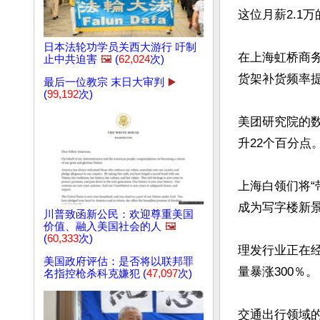
这位月薪2.1
日本法轮功学员关西大游行 吁制
在上海虹桥商务
止中共迫害
🖼️
(
62,024
次)
货架补货频率提
最后一位教宗 末日大审判
▶️
(
99,192
次)
美团研究院的数
升22个百分点。
上海白领们将
成为写字楼新景
川普致函新公民：欢迎尊重美国
价值、融入美国社会的人
🖼️
(
60,333
次)
理发行业正在经
美国政府评估：是否将以联邦罪
量暴涨300％。

名指控枪杀科克嫌犯 (
47,097
次)
交通出行领域的