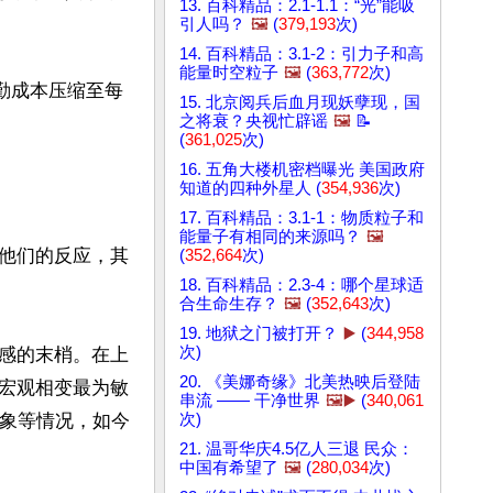
13. 百科精品：2.1-1.1：“光”能吸
引人吗？
🖼️
(
379,193
次)
14. 百科精品：3.1-2：引力子和高
能量时空粒子
🖼️
(
363,772
次)
勤成本压缩至每
15. 北京阅兵后血月现妖孽现，国
之将衰？央视忙辟谣
🖼️
📝
(
361,025
次)
16. 五角大楼机密档曝光 美国政府
知道的四种外星人 (
354,936
次)
17. 百科精品：3.1-1：物质粒子和
能量子有相同的来源吗？
🖼️
他们的反应，其
(
352,664
次)
18. 百科精品：2.3-4：哪个星球适
合生命生存？
🖼️
(
352,643
次)
19. 地狱之门被打开？
▶️
(
344,958
次)
感的末梢。在上
20. 《美娜奇缘》北美热映后登陆
宏观相变最为敏
串流 —— 干净世界
🖼️▶️
(
340,061
现象等情况，如今
次)
21. 温哥华庆4.5亿人三退 民众：
中国有希望了
🖼️
(
280,034
次)