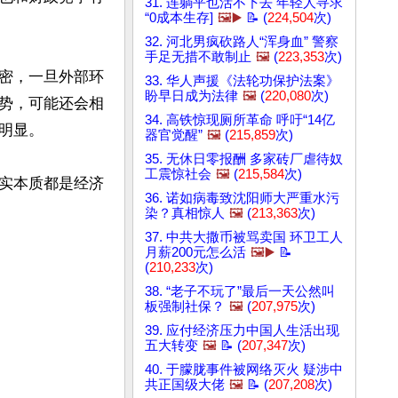
31. 连躺平也活不下去 年轻人寻求
“0成本生存]
🖼️▶️
📝 (
224,504
次)
32. 河北男疯砍路人“浑身血” 警察
手足无措不敢制止
🖼️
(
223,353
次)
密，一旦外部环
33. 华人声援《法轮功保护法案》
盼早日成为法律
🖼️
(
220,080
次)
势，可能还会相
34. 高铁惊现厕所革命 呼吁“14亿
显。

器官觉醒”
🖼️
(
215,859
次)
35. 无休日零报酬 多家砖厂虐待奴
工震惊社会
🖼️
(
215,584
次)
实本质都是经济
36. 诺如病毒致沈阳师大严重水污
染？真相惊人
🖼️
(
213,363
次)
37. 中共大撒币被骂卖国 环卫工人
月薪200元怎么活
🖼️▶️
📝
(
210,233
次)
38. “老子不玩了”最后一天公然叫
板强制社保？
🖼️
(
207,975
次)
39. 应付经济压力中国人生活出现
五大转变
🖼️
📝 (
207,347
次)
40. 于朦胧事件被网络灭火 疑涉中
共正国级大佬
🖼️
📝 (
207,208
次)