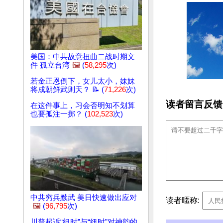
美国：中共故意扭曲二战时期文
件 孤立台湾
🖼️
(
58,295
次)
若金正恩倒下，女儿太小，妹妹
将成朝鲜武则天？ 📝 (
71,226
次)
读者留言反馈
在这件事上，习会否明知不划算
也要孤注一掷？ (
102,523
次)
中共穷兵黩武 美日快速做出应对
读者暱称:
🖼️
(
96,795
次)
川普起诉“纽时”与“纽时”对神韵的