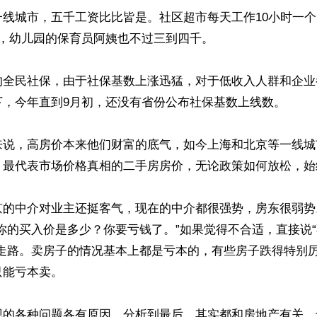
线城市，五千工资比比皆是。社区超市每天工作10小时一个
，幼儿园的保育员阿姨也不过三到四千。

的全民社保，由于社保基数上涨迅猛，对于低收入人群和企业
，今年直到9月初，还没有省份公布社保基数上线数。

来说，高房价本来他们财富的底气，如今上海和北京等一线城
。最代表市场价格真相的二手房房价，无论政策如何放松，始
京的中介对业主还挺客气，现在的中介都很强势，房东很弱势
你的买入价是多少？你要亏钱了。”如果觉得不合适，直接说
胁走路。卖房子的情况基本上都是亏本的，有些房子跌得特别
能亏本卖。

现的各种问题各有原因，分析到最后，其实都和房地产有关，