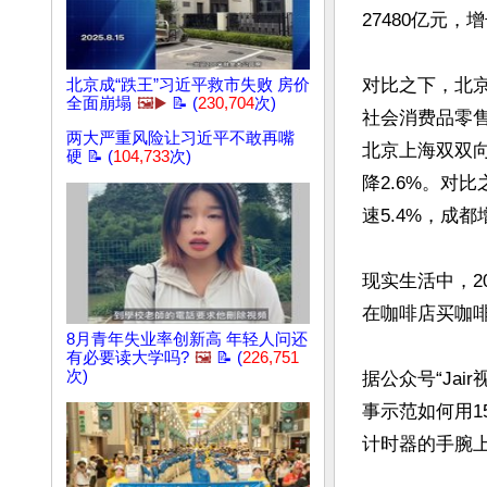
27480亿元，增
对比之下，北京
北京成“跌王”习近平救市失败 房价
全面崩塌
🖼️▶️
📝 (
230,704
次)
社会消费品零售
两大严重风险让习近平不敢再嘴
北京上海双双向
硬 📝 (
104,733
次)
降2.6%。对
速5.4%，成都
现实生活中，2
在咖啡店买咖
8月青年失业率创新高 年轻人问还
有必要读大学吗?
🖼️
📝 (
226,751
次)
据公众号“Ja
事示范如何用
计时器的手腕上