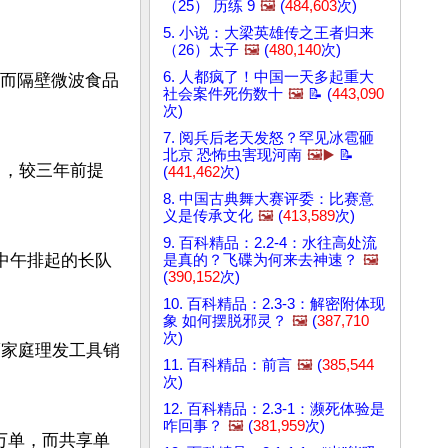
（25） 历练 9
🖼️
(
484,603
次)
5. 小说：大梁英雄传之王者归来
（26）太子
🖼️
(
480,140
次)
6. 人都疯了！中国一天多起重大
，而隔壁微波食品
社会案件死伤数十
🖼️
📝 (
443,090
次)
7. 阅兵后老天发怒？罕见冰雹砸
北京 恐怖虫害现河南
🖼️▶️
📝
％，较三年前提
(
441,462
次)
8. 中国古典舞大赛评委：比赛意
义是传承文化
🖼️
(
413,589
次)
9. 百科精品：2.2-4：水往高处流
中午排起的长队
是真的？飞碟为何来去神速？
🖼️
(
390,152
次)
10. 百科精品：2.3-3：解密附体现
象 如何摆脱邪灵？
🖼️
(
387,710
次)
而家庭理发工具销
11. 百科精品：前言
🖼️
(
385,544
次)
12. 百科精品：2.3-1：濒死体验是
咋回事？
🖼️
(
381,959
次)
万单，而共享单