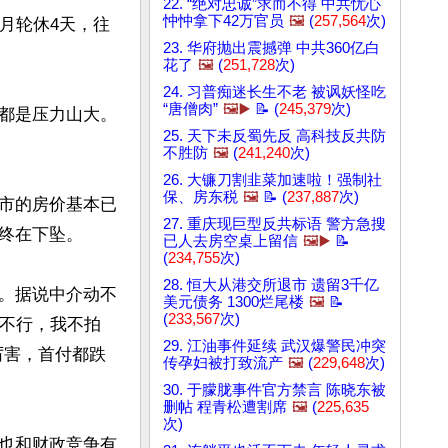
22. “绝对忠诚”求而不得 中共忧心
忡忡拿下42万官员
🖼️
(
257,564
次)
月轮休4天，往
23. 华府抛出震撼弹 中共360亿白
花了
🖼️
(
251,728
次)
24. 习普痴迷长生不老 被讽妖怪吃
“唐僧肉”
🖼️▶️
📝 (
245,379
次)
都是压力山大。
25. 天下未反蜀先反 高科技反共防
不胜防
🖼️
(
241,240
次)
26. 大镰刀割韭菜加速啦！强制社
保、房东税
🖼️
📝 (
237,887
次)
市的房价基本已
27. 重庆现巨型反共标语 警方急搜
终在下坠。

已人去房空桌上留信
🖼️▶️
📝
(
234,755
次)
28. 恒大从港交所退市 遗留3千亿
。据说中介动不
美元债务 1300烂尾楼
🖼️
📝
(
233,567
次)
“不行，我不拍
29. 江油事件延续 武汉爆警民冲突
厉害，首付都跌
传孕妇被打致流产
🖼️
(
229,648
次)
30. 于朦胧事件官方禁言 陈晓东被
删帖 程青松遭割席
🖼️
(
225,635
次)
也和财政竞争有