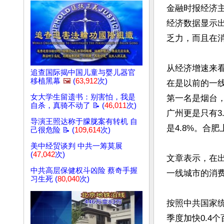
金融时报经济主
经济数据显示
乏力，而且在消
从经济增速来看
追查国际揭中国儿童与婴儿器官
移植黑幕
🖼️
(
63,912
次)
在是以前的一线城
女大学生留遗书：别害怕，我是
第一名是烟台，
自杀，真骑不动了 📝 (
46,011
次)
广州更是只有3
导演王照达称于朦胧案有转机 自
是4.8%。合
己很危险 📝 (
109,614
次)
美中经贸谈判 中共一筹莫展
(
47,042
次)
文章表示，在
中共高层保健权斗凶险 蔡奇手握
一线城市的消费
习生死 (
80,040
次)
按照中共国家统
季度加快0.4