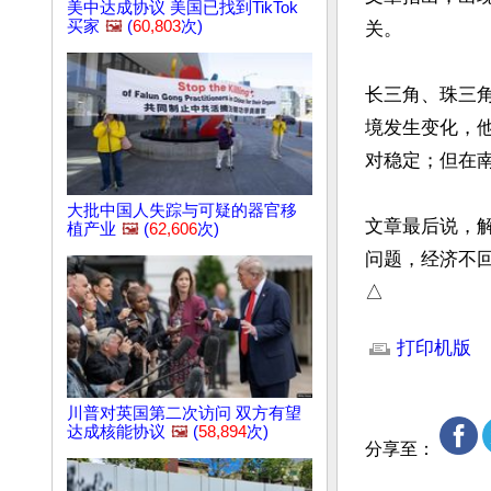
美中达成协议 美国已找到TikTok
买家
🖼️
(
60,803
次)
关。

长三角、珠三
境发生变化，
对稳定；但在
大批中国人失踪与可疑的器官移
文章最后说，
植产业
🖼️
(
62,606
次)
问题，经济不回
△
文章网址: http://w
打印机版
川普对英国第二次访问 双方有望
达成核能协议
🖼️
(
58,894
次)
分享至：