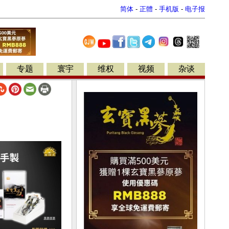
简体
-
正體
-
手机版
-
电子报
专题
寰宇
维权
视频
杂谈