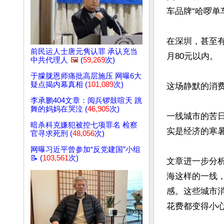
车品牌“哈啰单车
在深圳，甚至
前民运人士唐元隽认罪 承认充当
月80元以内。

中共代理人
🖼️
(
59,269
次)
于朦胧恩师痛批高层施压 网曝6大
疑点揭内幕真相 (
101,089
次)
这场静默的消费
李承鹏404文章：阅兵锣鼓喧天 跳
舞的妈妈在哭泣 (
46,905
次)
一线城市的苦
暗杀科克嫌犯被控七项罪名 检察
实是经济的寒暑
官寻求死刑 (
48,056
次)
网曝习近平曾参加“反党建国”小组
📝 (
103,561
次)
文章进一步分
海这样的一线
感。这些城市
花费都变得小心