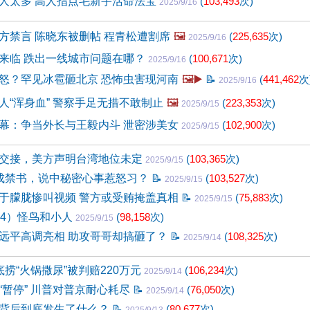
人太多 高人指点毛新宇活命法宝
(
103,493
次)
2025/9/16
方禁言 陈晓东被删帖 程青松遭割席
🖼️
(
225,635
次)
2025/9/16
来临 跌出一线城市问题在哪？
(
100,671
次)
2025/9/16
怒？罕见冰雹砸北京 恐怖虫害现河南
🖼️▶️
📝
(
441,462
次
2025/9/16
人“浑身血” 警察手足无措不敢制止
🖼️
(
223,353
次)
2025/9/15
幕：争当外长与王毅内斗 泄密涉美女
(
102,900
次)
2025/9/15
交接，美方声明台湾地位未定
(
103,365
次)
2025/9/15
成禁书，说中秘密心事惹怒习？
📝
(
103,527
次)
2025/9/15
于朦胧惨叫视频 警方或受贿掩盖真相
📝
(
75,883
次)
2025/9/15
54）怪鸟和小人
(
98,158
次)
2025/9/15
远平高调亮相 助攻哥哥却搞砸了？
📝
(
108,325
次)
2025/9/14
捞“火锅撒尿”被判赔220万元
(
106,234
次)
2025/9/14
“暂停” 川普对普京耐心耗尽
📝
(
76,050
次)
2025/9/14
背后到底发生了什么？
📝
(
80,677
次)