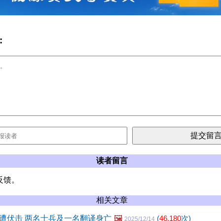
:
读者留言
反馈。
相关文章
遭伏击 两名士兵及一名翻译身亡
🖼️
(
46,180
次)
2025/12/14