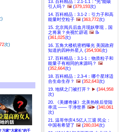
13. 百科精品：2.1-1.1：“光”能吸
引人吗？
🖼️
(
379,193
次)
14. 百科精品：3.1-2：引力子和高
)
能量时空粒子
🖼️
(
363,772
次)
15. 北京阅兵后血月现妖孽现，国
之将衰？央视忙辟谣
🖼️
📝
(
361,025
次)
72
次)
16. 五角大楼机密档曝光 美国政府
知道的四种外星人 (
354,936
次)
17. 百科精品：3.1-1：物质粒子和
能量子有相同的来源吗？
🖼️
(
352,664
次)
18. 百科精品：2.3-4：哪个星球适
合生命生存？
🖼️
(
352,643
次)
19. 地狱之门被打开？
▶️
(
344,958
次)
20. 《美娜奇缘》北美热映后登陆
串流 —— 干净世界
🖼️▶️
(
340,061
次)
21. 温哥华庆4.5亿人三退 民众：
中国有希望了
🖼️
(
280,034
次)
？习家“大家长”的千