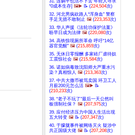
31. 连躺平也活不下去 年轻人寻求
“0成本生存]
🖼️▶️
📝 (
224,504
次)
32. 河北男疯砍路人“浑身血” 警察
手足无措不敢制止
🖼️
(
223,353
次)
33. 华人声援《法轮功保护法案》
盼早日成为法律
🖼️
(
220,080
次)
34. 高铁惊现厕所革命 呼吁“14亿
器官觉醒”
🖼️
(
215,859
次)
35. 无休日零报酬 多家砖厂虐待奴
工震惊社会
🖼️
(
215,584
次)
36. 诺如病毒致沈阳师大严重水污
染？真相惊人
🖼️
(
213,363
次)
37. 中共大撒币被骂卖国 环卫工人
月薪200元怎么活
🖼️▶️
📝
(
210,233
次)
38. “老子不玩了”最后一天公然叫
板强制社保？
🖼️
(
207,975
次)
39. 应付经济压力中国人生活出现
五大转变
🖼️
📝 (
207,347
次)
40. 于朦胧事件被网络灭火 疑涉中
共正国级大佬
🖼️
📝 (
207,208
次)