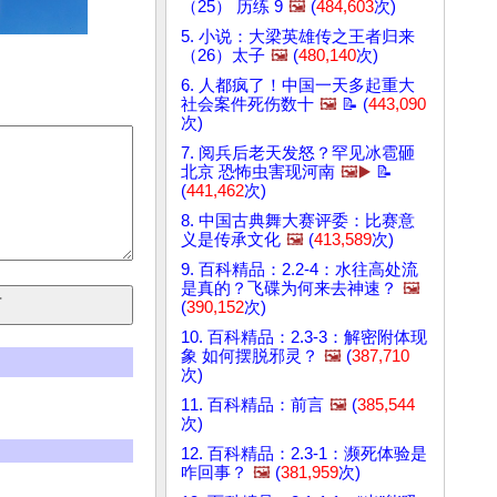
（25） 历练 9
🖼️
(
484,603
次)
5. 小说：大梁英雄传之王者归来
（26）太子
🖼️
(
480,140
次)
6. 人都疯了！中国一天多起重大
社会案件死伤数十
🖼️
📝 (
443,090
次)
7. 阅兵后老天发怒？罕见冰雹砸
北京 恐怖虫害现河南
🖼️▶️
📝
(
441,462
次)
8. 中国古典舞大赛评委：比赛意
义是传承文化
🖼️
(
413,589
次)
9. 百科精品：2.2-4：水往高处流
是真的？飞碟为何来去神速？
🖼️
(
390,152
次)
10. 百科精品：2.3-3：解密附体现
象 如何摆脱邪灵？
🖼️
(
387,710
次)
11. 百科精品：前言
🖼️
(
385,544
次)
12. 百科精品：2.3-1：濒死体验是
咋回事？
🖼️
(
381,959
次)