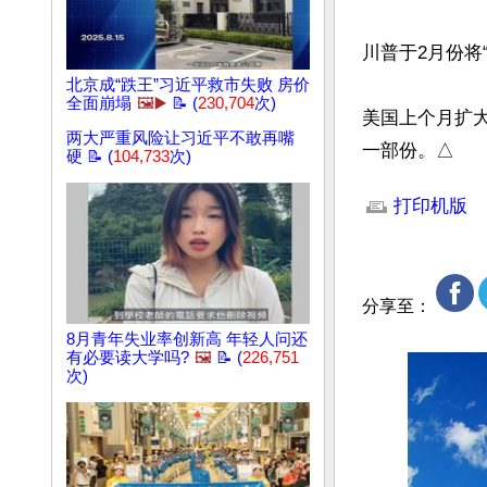
川普于2月份将
北京成“跌王”习近平救市失败 房价
全面崩塌
🖼️▶️
📝 (
230,704
次)
美国上个月扩
两大严重风险让习近平不敢再嘴
一部份。△
硬 📝 (
104,733
次)
文章网址: http://w
打印机版
分享至：
8月青年失业率创新高 年轻人问还
有必要读大学吗?
🖼️
📝 (
226,751
次)