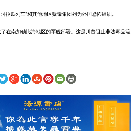
“阿拉瓜列车”和其他地区贩毒集团列为外国恐怖组织。

大了在南加勒比海地区的军舰部署。这是川普阻止非法毒品流
ww.renminbao.com/rmb/articles/2025/9/16/92368.html