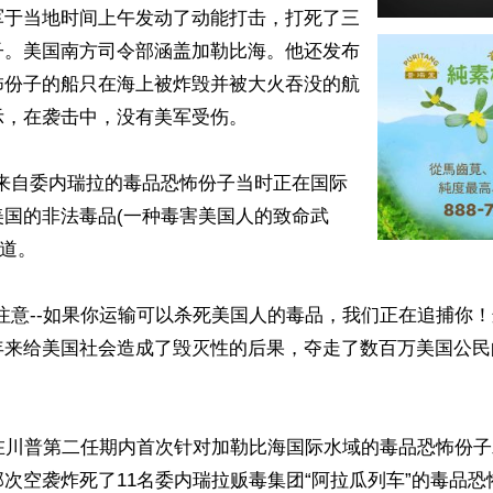
军于当地时间上午发动了动能打击，打死了三
子。美国南方司令部涵盖加勒比海。他还发布
怖份子的船只在海上被炸毁并被大火吞没的航
，在袭击中，没有美军受伤。

的来自委内瑞拉的毒品恐怖份子当时正在国际
美国的非法毒品(一种毒害美国人的致命武
道。

注意--如果你运输可以杀死美国人的毒品，我们正在追捕你
年来给美国社会造成了毁灭性的后果，夺走了数百万美国公民
国在川普第二任期内首次针对加勒比海国际水域的毒品恐怖份
次空袭炸死了11名委内瑞拉贩毒集团“阿拉瓜列车”的毒品恐怖