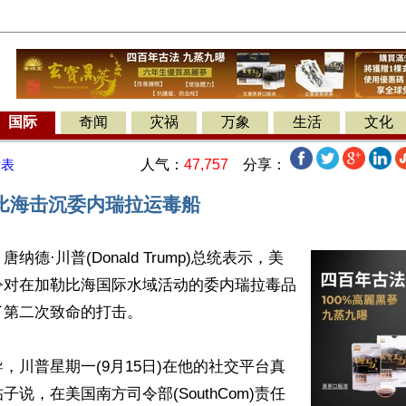
国际
奇闻
灾祸
万象
生活
文化
人气：
47,757
分享：
发表
比海击沉委内瑞拉运毒船
纳德·川普(Donald Trump)总统表示，美
令对在加勒比海国际水域活动的委内瑞拉毒品
第二次致命的打击。

，川普星期一(9月15日)在他的社交平台真
说，在美国南方司令部(SouthCom)责任