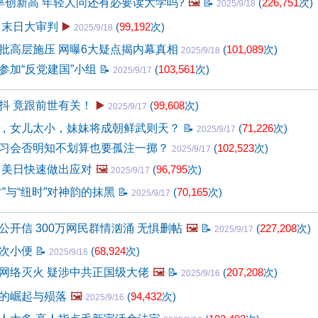
率创新高 年轻人问还有必要读大学吗?
🖼️
📝
(
226,751
次)
2025/9/18
 末日大审判
▶️
(
99,192
次)
2025/9/18
批高层施压 网曝6大疑点揭内幕真相
(
101,089
次)
2025/9/18
参加“反党建国”小组
📝
(
103,561
次)
2025/9/17
抖 竟跟前世有关！
▶️
(
99,608
次)
2025/9/17
，女儿太小，妹妹将成朝鲜武则天？
📝
(
71,226
次)
2025/9/17
习会否明知不划算也要孤注一掷？
(
102,523
次)
2025/9/17
 美日快速做出应对
🖼️
(
96,795
次)
2025/9/17
”与“纽时”对神韵的抹黑
📝
(
70,165
次)
2025/9/17
公开信 300万网民群情汹涌 无惧删帖
🖼️
📝
(
227,208
次)
2025/9/17
一次小便
📝
(
68,924
次)
2025/9/16
网络灭火 疑涉中共正国级大佬
🖼️
📝
(
207,208
次)
2025/9/16
的崛起与殒落
🖼️
(
94,432
次)
2025/9/16