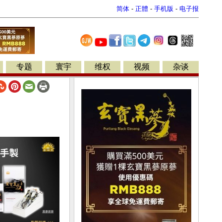
简体
-
正體
-
手机版
-
电子报
专题
寰宇
维权
视频
杂谈