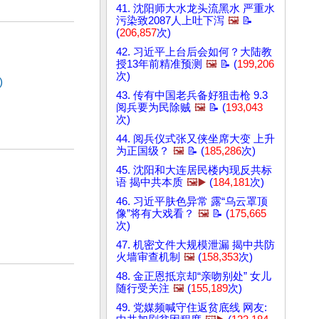
41. 沈阳师大水龙头流黑水 严重水
污染致2087人上吐下泻
🖼️
📝
(
206,857
次)
42. 习近平上台后会如何？大陆教
授13年前精准预测
🖼️
📝 (
199,206
次)
)
43. 传有中国老兵备好狙击枪 9.3
阅兵要为民除贼
🖼️
📝 (
193,043
次)
44. 阅兵仪式张又侠坐席大变 上升
为正国级？
🖼️
📝 (
185,286
次)
45. 沈阳和大连居民楼内现反共标
语 揭中共本质
🖼️▶️
(
184,181
次)
46. 习近平肤色异常 露“乌云罩顶
像”将有大戏看？
🖼️
📝 (
175,665
次)
47. 机密文件大规模泄漏 揭中共防
火墙审查机制
🖼️
(
158,353
次)
48. 金正恩抵京却“亲吻别处” 女儿
随行受关注
🖼️
(
155,189
次)
49. 党媒频喊守住返贫底线 网友: