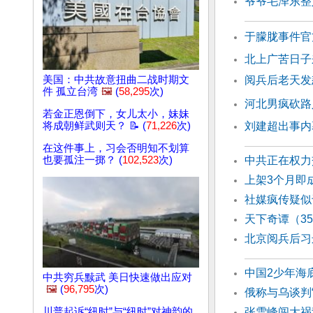
爷爷毛泽东整
于朦胧事件官
北上广苦日子
美国：中共故意扭曲二战时期文
阅兵后老天发
件 孤立台湾
🖼️
(
58,295
次)
河北男疯砍路
若金正恩倒下，女儿太小，妹妹
将成朝鲜武则天？ 📝 (
71,226
次)
刘建超出事内
在这件事上，习会否明知不划算
也要孤注一掷？ (
102,523
次)
中共正在权力
上架3个月即
社媒疯传疑似
天下奇谭（3
北京阅兵后习
中国2少年海底
中共穷兵黩武 美日快速做出应对
🖼️
(
96,795
次)
俄称与乌谈判
川普起诉“纽时”与“纽时”对神韵的
张雪峰闯大祸