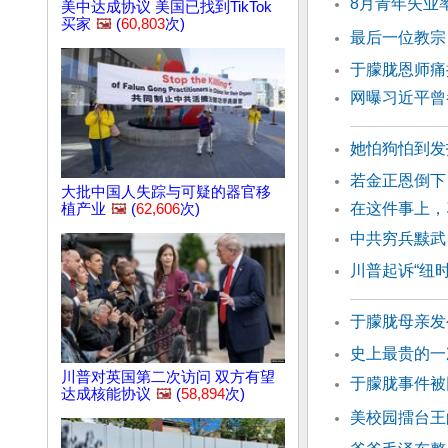
8月青年失业
美中达成协议 美国已找到TikTok
买家
🖼️
(
60,803
次)
最后一位教宗
于朦胧恩师痛
网曝习近平曾
她怕狗怕到发
若金正恩倒下
大批中国人失踪与可疑的器官移
在这件事上，
植产业
🖼️
(
62,606
次)
中共穷兵黩武
川普起诉“纽时
于朦胧母亲发
史上最贵的
川普对英国第二次访问 双方有望
于朦胧事件被
达成核能协议
🖼️
(
58,894
次)
美校园擂台王