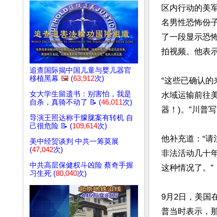
区内行动的美
名男性恐怖份
了一段显示恐
拍视频。他表示
追查国际揭中国儿童与婴儿器官
移植黑幕
🖼️
(
63,912
次)
“这些已确认
女大学生留遗书：别害怕，我是
水域运输前往
自杀，真骑不动了 📝 (
46,011
次)
器！)。”川普写
导演王照达称于朦胧案有转机 自
己很危险 📝 (
109,614
次)
他补充道：“请
美中经贸谈判 中共一筹莫展
(
47,042
次)
非法活动几十
中共高层保健权斗凶险 蔡奇手握
这种情况了。”

习生死 (
80,040
次)
9月2日，美
普当时表示，那