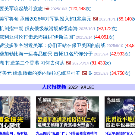
要美军唤起战斗意志
🖼️
(
120,448
次)
2025/10/3
美军将领 承诺2026年对军队投入超1兆美元
🖼️
(
59,140
次
2025/10/1
机剑指中朝 俄亥俄级核潜舰威慑南海
(
92,172
次)
2025/10/1
叙利亚讨论打击恐怖组织“伊斯兰国”
(
44,051
次)
2025/9/14
诉波多黎各附近美军：你们正站在保卫美国的前线
(
43,8
2025/9/10
袭加勒比海一运毒品船只 击毙11名恐怖分子
(
42,933
次)
2025/9/4
湖 打造第二个香港 习何去何从
🖼️
(
91,433
次)
2025/8/14
万美元 缉拿贩毒的委内瑞拉总统马杜罗
🖼️
📝
(
34,758
次)
2025/8/9
人民报视频
2025年9月16日
预售挤崩官网，所有机
九三阅兵“私语门”：习普谈器官移植与
习近平最怕的女人