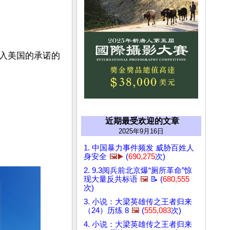
入美国的承诺的
近期最受欢迎的文章
2025年9月16日
1. 中国暴力事件频发 威胁百姓人
身安全
🖼️▶️
(
690,275
次)
2. 9.3阅兵前北京爆“厕所革命”惊
现大量反共标语
🖼️
📝 (
680,555
次)
3. 小说：大梁英雄传之王者归来
（24）历练 8
🖼️
(
555,083
次)
4. 小说：大梁英雄传之王者归来