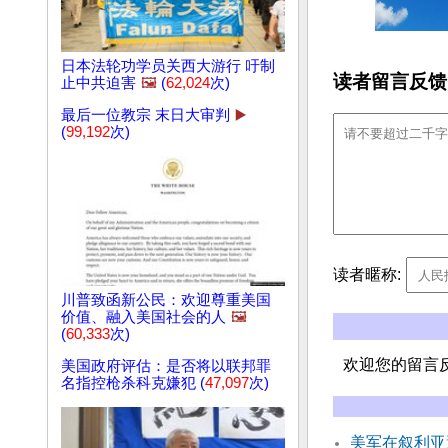
日本法轮功学员关西大游行 吁制
读者留言反馈
止中共迫害
🖼️
(
62,024
次)
最后一位教宗 末日大审判
▶️
(
99,192
次)
读者暱称:
川普致函新公民：欢迎尊重美国
价值、融入美国社会的人
🖼️
(
60,333
次)
欢迎您的留言
美国政府评估：是否将以联邦罪
名指控枪杀科克嫌犯 (
47,097
次)
美军在叙利亚