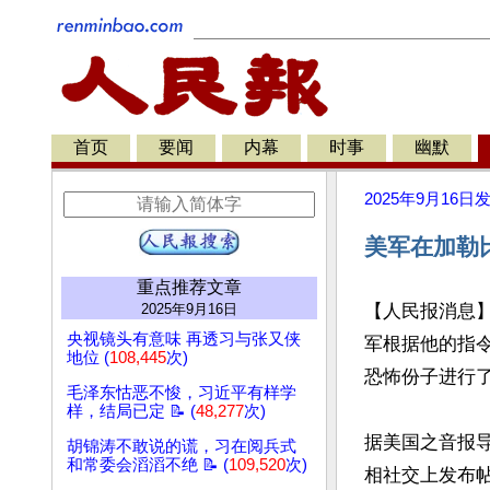
首页
要闻
内幕
时事
幽默
2025年9月16日
美军在加勒
重点推荐文章
2025年9月16日
【人民报消息】唐
央视镜头有意味 再透习与张又侠
军根据他的指
地位 (
108,445
次)
恐怖份子进行了
毛泽东怙恶不悛，习近平有样学
样，结局已定 📝 (
48,277
次)
据美国之音报导
胡锦涛不敢说的谎，习在阅兵式
和常委会滔滔不绝 📝 (
109,520
次)
相社交上发布帖子