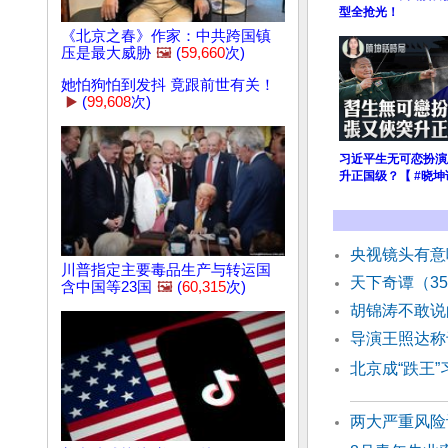
型全抢光！
《北京之春》作家：中共跨国镇
压是最大威胁
🖼️
(
59,660
次)
她怕狗怕到发抖 竟跟前世有关！
▶️
(
99,608
次)
习近平生无可恋扮演
升正国级？【 #晓坤
央视镜头有意
川普指定主要毒品生产与转运国
天下奇谭（3
含中国等23国
🖼️
(
60,315
次)
胡锦涛不敢说
导演王照达称
北京成“跌王
两大严重风险