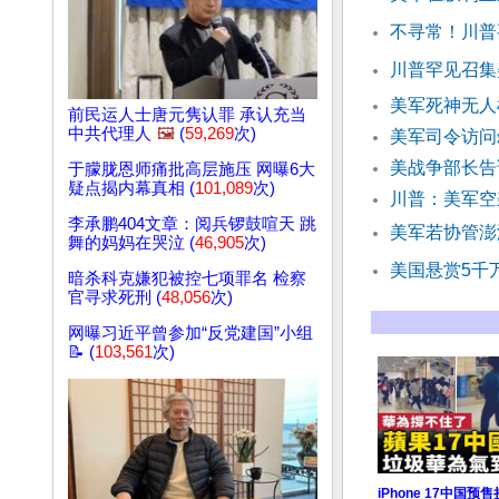
不寻常！川普
川普罕见召集
美军死神无人
前民运人士唐元隽认罪 承认充当
中共代理人
🖼️
(
59,269
次)
美军司令访问
美战争部长告
于朦胧恩师痛批高层施压 网曝6大
疑点揭内幕真相 (
101,089
次)
川普：美军空
李承鹏404文章：阅兵锣鼓喧天 跳
美军若协管澎
舞的妈妈在哭泣 (
46,905
次)
美国悬赏5千
暗杀科克嫌犯被控七项罪名 检察
官寻求死刑 (
48,056
次)
网曝习近平曾参加“反党建国”小组
📝 (
103,561
次)
iPhone 17中国