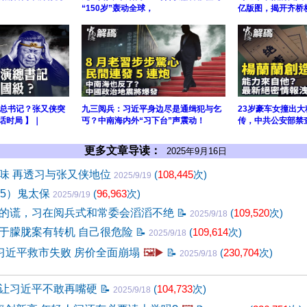
“150岁”轰动全球，
亿版图，揭开齐桥
总书记？张又侠突
九三阅兵：习近平身边尽是通缉犯与乞
23岁豪车女撞出
话时局 】｜
丐？中南海内外“习下台”声震动！
传，中共公安部禁
更多文章导读：
2025年9月16日
味 再透习与张又侠地位
(
108,445
次)
2025/9/19
55）鬼太保
(
96,963
次)
2025/9/19
的谎，习在阅兵式和常委会滔滔不绝
📝
(
109,520
次)
2025/9/18
于朦胧案有转机 自己很危险
📝
(
109,614
次)
2025/9/18
”习近平救市失败 房价全面崩塌
🖼️▶️
📝
(
230,704
次)
2025/9/18
让习近平不敢再嘴硬
📝
(
104,733
次)
2025/9/18