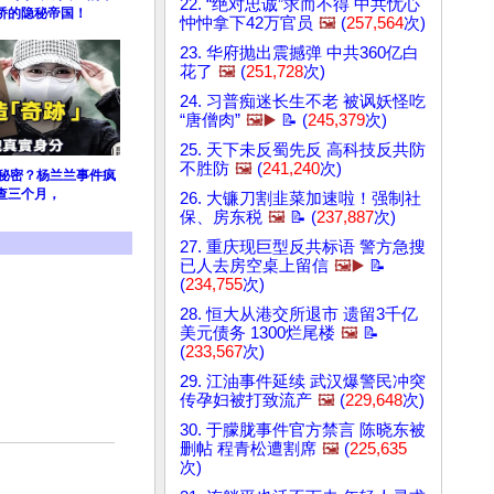
22. “绝对忠诚”求而不得 中共忧心
桥的隐秘帝国！
忡忡拿下42万官员
🖼️
(
257,564
次)
23. 华府抛出震撼弹 中共360亿白
花了
🖼️
(
251,728
次)
24. 习普痴迷长生不老 被讽妖怪吃
“唐僧肉”
🖼️▶️
📝 (
245,379
次)
25. 天下未反蜀先反 高科技反共防
不胜防
🖼️
(
241,240
次)
大秘密？杨兰兰事件疯
查三个月，
26. 大镰刀割韭菜加速啦！强制社
保、房东税
🖼️
📝 (
237,887
次)
27. 重庆现巨型反共标语 警方急搜
已人去房空桌上留信
🖼️▶️
📝
(
234,755
次)
28. 恒大从港交所退市 遗留3千亿
美元债务 1300烂尾楼
🖼️
📝
(
233,567
次)
29. 江油事件延续 武汉爆警民冲突
传孕妇被打致流产
🖼️
(
229,648
次)
30. 于朦胧事件官方禁言 陈晓东被
删帖 程青松遭割席
🖼️
(
225,635
次)