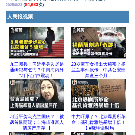
(
84,633
次)
2025/8/23
人民报视频:
九三阅兵：习近平身边尽是
23岁豪车女撞出大秘密？杨
通缉犯与乞丐？中南海内外
兰兰事件疯传，中共公安部
“习下台”声震动！
禁查三个月，
习近平贺乌克兰国庆？！被
中共吓尿了？北京爆厕所革
讽首鼠两端；上海瞄准富人
命！基孔肯雅热暴增十倍！
清房产库存 【
【 #晓坤话时局