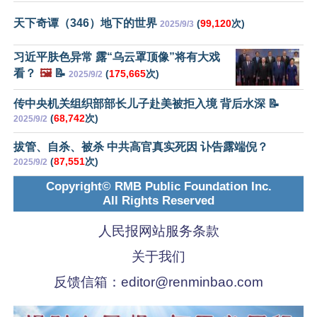
天下奇谭（346）地下的世界
(
99,120
次)
2025/9/3
习近平肤色异常 露“乌云罩顶像”将有大戏
看？
🖼️
📝
(
175,665
次)
2025/9/2
传中央机关组织部部长儿子赴美被拒入境 背后水深 📝
(
68,742
次)
2025/9/2
拔管、自杀、被杀 中共高官真实死因 讣告露端倪？
(
87,551
次)
2025/9/2
Copyright© RMB Public Foundation Inc.
All Rights Reserved
人民报网站服务条款
关于我们
反馈信箱：
editor@renminbao.com