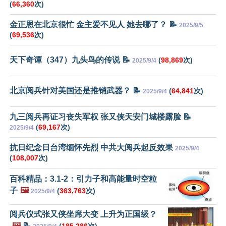
(
66,360
次)
金正恩在北京很忙 金主爱不见人 她去哪了？ 📝
2025/9/5
(
69,536
次)
天下奇谭（347）九头鸟的传说 📝
(
98,869
次)
2025/9/4
北京阅兵针对美国还是推销武器？ 📝
(
64,841
次)
2025/9/4
九三阅兵再证习丧失军权 张又侠天安门城楼露脸 📝
(
69,167
次)
2025/9/4
抗日纪念日台湾缅怀先烈 中共大阅兵起反效果
2025/9/4
(
108,007
次)
百科精品：3.1-2：引力子和高能量时空粒
子
🖼️
(
363,763
次)
2025/9/4
阅兵仪式张又侠坐席大变 上升为正国级？
🖼️
📝
(
185,286
次)