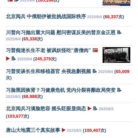
2025/9/4
北京阅兵 中俄朝伊被批挑战国际秩序
(
66,337
次)
2025/9/4
川普向习抛出重大问题 慰问密谋反美的普京金正恩 📝
(
65,338
次)
2025/9/4
习普痴迷长生不老 被讽妖怪吃“唐僧肉”
🖼️
▶️
📝
(
245,379
次)
2025/9/4
习普笑谈长生和移植器官 央视急删视频 📝
(
65,009
2025/9/4
次)
习脸黑因换肾？习健康危机 党内分裂将酿政局突变 📝
(
68,988
次)
2025/9/3
北京阅兵习满脸愁容 摇头眨眼显病态
▶️
📝
2025/9/3
(
103,677
次)
唐山大地震三个真实故事
▶️
(
100,407
次)
2025/9/3