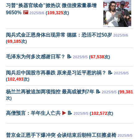
习普“换器官续命”掀热议 微信搜索量暴增
9650%
🖼️
(
109,325
次)
2025/9/6
阅兵式金正恩身体出现异常 德媒：恐活不过50岁
2025/9/6
(
69,185
次)
毛泽东为何多次感谢日军？ 📝
(
67,538
次)
2025/9/5
阅兵后中国股市再暴跌 原来是习近平惹的祸？ 📝
2025/9/5
(
102,493
次)
杨兰兰再被追加两项指控 最高或被判7年 📝
(
99,381
2025/9/5
次)
高僧预言：羊年生人亡共
▶️
📝
(
102,572
次)
2025/9/5
普京金正恩手下爆冲突 会谈结束后朝特工狂擦桌椅
2025/9/5