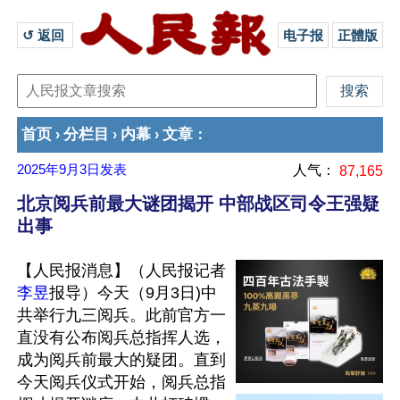
↺ 返回 
电子报
正體版
首页
分栏目
内幕
文章
›
›
›
：
2025年9月3日
发表
人气：
87,165
北京阅兵前最大谜团揭开 中部战区司令王强疑
出事
【人民报消息】（人民报记者
李昱
报导）今天（9月3日)中
共举行九三阅兵。此前官方一
直没有公布阅兵总指挥人选，
成为阅兵前最大的疑团。直到
今天阅兵仪式开始，阅兵总指