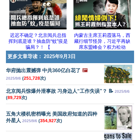
迟迟不确定？北京阅兵总指
内蒙古主席王莉霞落马，西
挥到底是谁？抽血防“蚊”疫是
藏行细节怪异，习近平再缺
骗局？！ 【
席东盟峰会？权力松动
更多文章导读：
2025年9月3日
华府抛出震撼弹 中共360亿白花了
🖼️
(
251,728
次)
2025/9/6
北京阅兵惊爆外泄事故 习身边人“工作失误”？ 📝
2025/9/6
(
89,729
次)
五角大楼机密档曝光 美国政府知道的四种
外星人
(
354,927
次)
2025/9/6