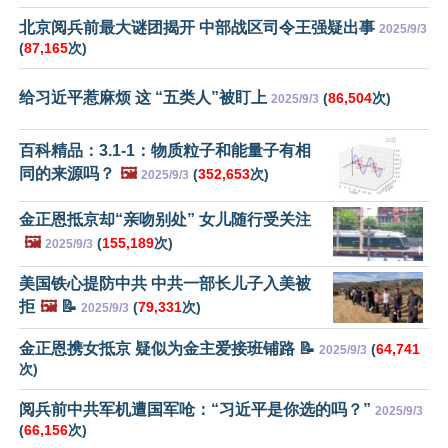
北京阅兵前最大谜团揭开 中部战区司令王强疑出事
2025/9/3
(
87,165
次)
给习近平惹麻烦 这 “五类人”被盯上
(
86,504
次)
2025/9/3
百科精品：3.1-1：物质粒子和能量子有相
同的来源吗？
🖼️
(
352,653
次)
2025/9/3
金正恩抵京却“亲吻别处” 女儿随行受关注
🖼️
(
155,189
次)
2025/9/3
美国铁心提防中共 中共一部长儿子入美被
拒
🖼️
📝
(
79,331
次)
2025/9/3
金正恩携女抵京 疑似为金主爱接班铺路 📝
(
64,741
2025/9/3
次)
阅兵前中共军机遭国军呛：“习近平是你选的吗？”
2025/9/3
(
66,156
次)