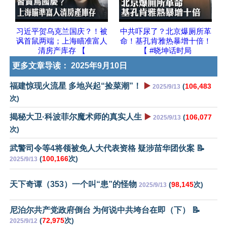
习近平贺乌克兰国庆？！被
中共吓尿了？北京爆厕所革
讽首鼠两端；上海瞄准富人
命！基孔肯雅热暴增十倍！
清房产库存 【
【 #晓坤话时局
更多文章导读：
2025年9月10日
福建惊现火流星 多地兴起“捡菜潮”！
▶️
(
106,483
2025/9/13
次)
揭秘大卫·科波菲尔魔术师的真实人生
▶️
(
106,077
2025/9/13
次)
武警司令等4将领被免人大代表资格 疑涉苗华团伙案 📝
(
100,166
次)
2025/9/13
天下奇谭（353）一个叫“患”的怪物
(
98,145
次)
2025/9/13
尼泊尔共产党政府倒台 为何说中共垮台在即（下） 📝
(
72,975
次)
2025/9/12