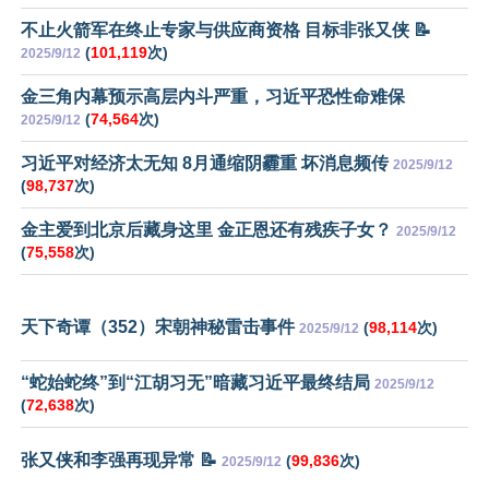
不止火箭军在终止专家与供应商资格 目标非张又侠 📝
(
101,119
次)
2025/9/12
金三角内幕预示高层内斗严重，习近平恐性命难保
(
74,564
次)
2025/9/12
习近平对经济太无知 8月通缩阴霾重 坏消息频传
2025/9/12
(
98,737
次)
金主爱到北京后藏身这里 金正恩还有残疾子女？
2025/9/12
(
75,558
次)
天下奇谭（352）宋朝神秘雷击事件
(
98,114
次)
2025/9/12
“蛇始蛇终”到“江胡习无”暗藏习近平最终结局
2025/9/12
(
72,638
次)
张又侠和李强再现异常 📝
(
99,836
次)
2025/9/12