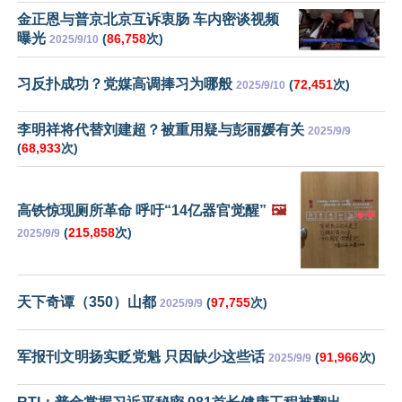
金正恩与普京北京互诉衷肠 车内密谈视频
曝光
(
86,758
次)
2025/9/10
习反扑成功？党媒高调捧习为哪般
(
72,451
次)
2025/9/10
李明祥将代替刘建超？被重用疑与彭丽媛有关
2025/9/9
(
68,933
次)
高铁惊现厕所革命 呼吁“14亿器官觉醒”
🖼️
(
215,858
次)
2025/9/9
天下奇谭（350）山都
(
97,755
次)
2025/9/9
军报刊文明扬实贬党魁 只因缺少这些话
(
91,966
次)
2025/9/9