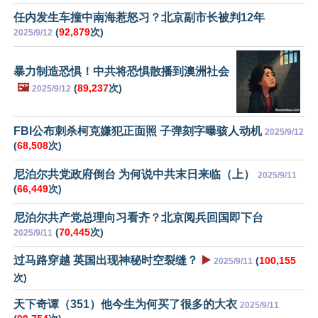
任内发生车撞中南海惹怒习？北京副市长被判12年
(
92,879
次)
2025/9/12
暴力制造恐惧！中共将恐惧散播到澳洲社会
🖼️
(
89,237
次)
2025/9/12
FBI公布刺杀柯克嫌犯正面照 子弹刻字曝骇人动机
2025/9/12
(
68,508
次)
尼泊尔共党政府倒台 为何说中共末日来临（上）
2025/9/11
(
66,449
次)
尼泊尔共产党总理向习看齐？北京阅兵回国即下台
(
70,445
次)
2025/9/11
过马路穿越 英国出现神秘时空裂缝？
▶️
(
100,155
2025/9/11
次)
天下奇谭（351）他今生为何买了很多的大衣
2025/9/11