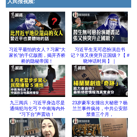
人民报视频:
习近平最怕的女人？习家“大
习近平生无可恋扮演总书
家长”的千亿版图，揭开齐桥
记？张又侠突升正国级？【 #
桥的隐秘帝国！
晓坤话时局 】｜
九三阅兵：习近平身边尽是
23岁豪车女撞出大秘密？杨
通缉犯与乞丐？中南海内外
兰兰事件疯传，中共公安部
“习下台”声震动！
禁查三个月，