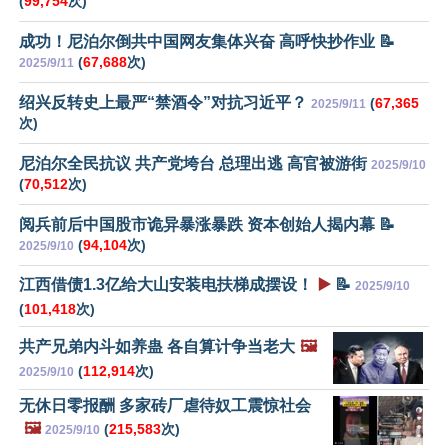
(
99,754
次)
成功！尼泊尔倒共中国网友集体兴奋 高呼快抄作业 📝
(
67,688
次)
2025/9/11
绍兴反转史上最严“禁酒令”对抗习近平？
(
67,365
2025/9/11
次)
尼泊尔全民抗议 共产党垮台 总理出逃 高官被游街
2025/9/10
(
70,512
次)
阅兵前后中国股市诡异暴涨暴跌 资本创始人揭内幕 📝
(
94,104
次)
2025/9/10
江西借债1.3亿给大山安装电扶梯成摆设！
▶️
📝
2025/9/10
(
101,418
次)
共产兄弟内斗如养蛊 各自算计争当老大
🖼️
(
112,914
次)
2025/9/10
无休日零报酬 多家砖厂虐待奴工震惊社会
🖼️
(
215,583
次)
2025/9/10