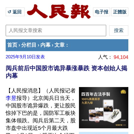
↺ 返回 
电子报
正體版
首页
分栏目
内幕
文章
›
›
›
：
2025年9月10日
发表
人气：
94,104
阅兵前后中国股市诡异暴涨暴跌 资本创始人揭
内幕
【人民报消息】（人民报记者
李昱
报导）北京阅兵日当天，
中国股市诡异爆跌，更让股民
惊掉下巴的是，国防军工板块
集体领跌。阅兵后第二天，股
市盘中出现近5个月最大跌