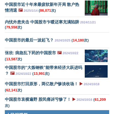
中国股市近十年来最疲软新年开局 散户热
情消退
🖼️
(
86,071
次)
2025/1/14
内忧外患夹击 中国股市乍暖还寒充满陷阱
2024/11/21
(
79,558
次)
中国股市的最后一波起飞？
(
14,180
次)
2024/10/25
张欣: 病急乱下药的中国股市
🖼️
2024/10/22
(
13,587
次)
中国股市的“大炼钢铁”能带来经济大跃进吗
？
🖼️
(
13,991
次)
2024/10/22
中国股市打回原形，两亿散户惨淡收场！
▶️
2024/10/18
(
62,141
次)
中国股市哀横遍野 股民痛诉亏惨了！
▶️
(
61,209
2024/10/16
次)