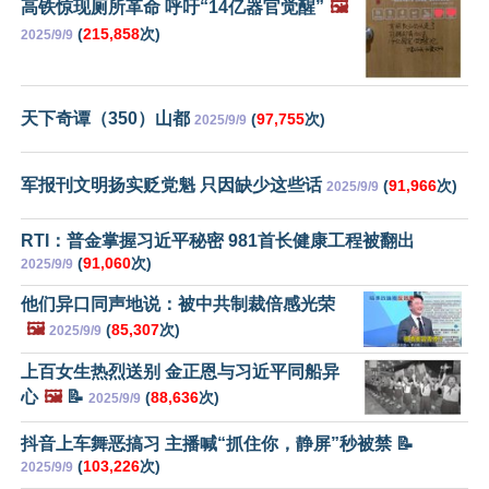
高铁惊现厕所革命 呼吁“14亿器官觉醒”
🖼️
(
215,858
次)
2025/9/9
天下奇谭（350）山都
(
97,755
次)
2025/9/9
军报刊文明扬实贬党魁 只因缺少这些话
(
91,966
次)
2025/9/9
RTI：普金掌握习近平秘密 981首长健康工程被翻出
(
91,060
次)
2025/9/9
他们异口同声地说：被中共制裁倍感光荣
🖼️
(
85,307
次)
2025/9/9
上百女生热烈送别 金正恩与习近平同船异
心
🖼️
📝
(
88,636
次)
2025/9/9
抖音上车舞恶搞习 主播喊“抓住你，静屏”秒被禁 📝
(
103,226
次)
2025/9/9