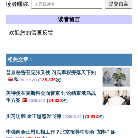
读者暱称:
读者留言
欢迎您的留言反馈。
相关文章：
普京秘密召见张又侠 习氏军权旁落天下知
🖼️
📝
(
138,336
次)
2025/12/3
美特使在莫斯科会面普京 讨论结束俄乌战
争方案
🖼️
(
34,830
次)
2025/12/3
川习访韩 金正恩怒发飞弹
(
73,913
次)
2025/10/29
李强向金正恩汇报工作？北京报导中朝会“加料” 📝