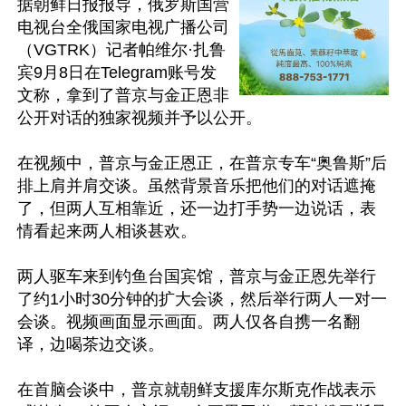
据朝鲜日报报导，俄罗斯国营
电视台全俄国家电视广播公司
（VGTRK）记者帕维尔·扎鲁
宾9月8日在Telegram账号发
文称，拿到了普京与金正恩非
公开对话的独家视频并予以公开。

在视频中，普京与金正恩正，在普京专车“奥鲁斯”后
排上肩并肩交谈。虽然背景音乐把他们的对话遮掩
了，但两人互相靠近，还一边打手势一边说话，表
情看起来两人相谈甚欢。

两人驱车来到钓鱼台国宾馆，普京与金正恩先举行
了约1小时30分钟的扩大会谈，然后举行两人一对一
会谈。视频画面显示画面。两人仅各自携一名翻
译，边喝茶边交谈。

在首脑会谈中，普京就朝鲜支援库尔斯克作战表示