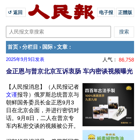
↺ 返回 
电子报
正體版
首页
分栏目
国际
文章
›
›
›
：
2025年9月9日
发表
人气：
86,758
金正恩与普京北京互诉衷肠 车内密谈视频曝光
【人民报消息】（人民报记者
文谨
报导）俄罗斯总统普京与
朝鲜国务委员长金正恩9月3
日在北京会面，并进行密切对
话。9月8日，二人在普京专
车内私密交谈的视频被公开。
