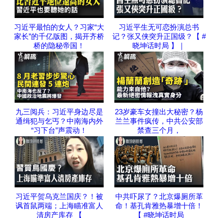
习近平最怕的女人？习家“大
习近平生无可恋扮演总书
家长”的千亿版图，揭开齐桥
记？张又侠突升正国级？【 #
桥的隐秘帝国！
晓坤话时局 】｜
九三阅兵：习近平身边尽是
23岁豪车女撞出大秘密？杨
通缉犯与乞丐？中南海内外
兰兰事件疯传，中共公安部
“习下台”声震动！
禁查三个月，
习近平贺乌克兰国庆？！被
中共吓尿了？北京爆厕所革
讽首鼠两端；上海瞄准富人
命！基孔肯雅热暴增十倍！
清房产库存 【
【 #晓坤话时局