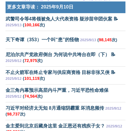
更多文章导读：
2025年9月10日
武警司令等4将领被免人大代表资格 疑涉苗华团伙案 📝
(
100,166
次)
2025/9/13
天下奇谭（353）一个叫“患”的怪物
(
98,145
次)
2025/9/13
尼泊尔共产党政府倒台 为何说中共垮台在即（下） 📝
(
72,975
次)
2025/9/12
不止火箭军在终止专家与供应商资格 目标非张又侠 📝
(
101,119
次)
2025/9/12
金三角内幕预示高层内斗严重，习近平恐性命难保
(
74,564
次)
2025/9/12
习近平对经济太无知 8月通缩阴霾重 坏消息频传
2025/9/12
(
98,737
次)
金主爱到北京后藏身这里 金正恩还有残疾子女？
2025/9/12