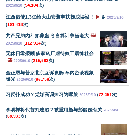
(
94,104
次)
2025/9/10
江西借债1.3亿给大山安装电扶梯成摆设！
▶️
📝
2025/9/10
(
101,418
次)
共产兄弟内斗如养蛊 各自算计争当老大
🖼️
(
112,914
次)
2025/9/10
无休日零报酬 多家砖厂虐待奴工震惊社会
🖼️
(
215,583
次)
2025/9/10
金正恩与普京北京互诉衷肠 车内密谈视频
曝光
(
86,758
次)
2025/9/10
习反扑成功？党媒高调捧习为哪般
(
72,451
次)
2025/9/10
李明祥将代替刘建超？被重用疑与彭丽媛有关
2025/9/9
(
68,933
次)