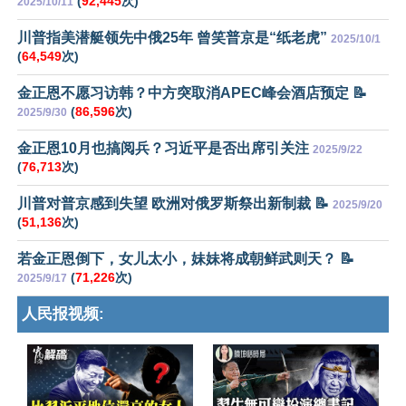
(
92,445
次)
2025/10/11
川普指美潜艇领先中俄25年 曾笑普京是“纸老虎”
2025/10/1
(
64,549
次)
金正恩不愿习访韩？中方突取消APEC峰会酒店预定 📝
(
86,596
次)
2025/9/30
金正恩10月也搞阅兵？习近平是否出席引关注
2025/9/22
(
76,713
次)
川普对普京感到失望 欧洲对俄罗斯祭出新制裁 📝
2025/9/20
(
51,136
次)
若金正恩倒下，女儿太小，妹妹将成朝鲜武则天？ 📝
(
71,226
次)
2025/9/17
人民报视频: