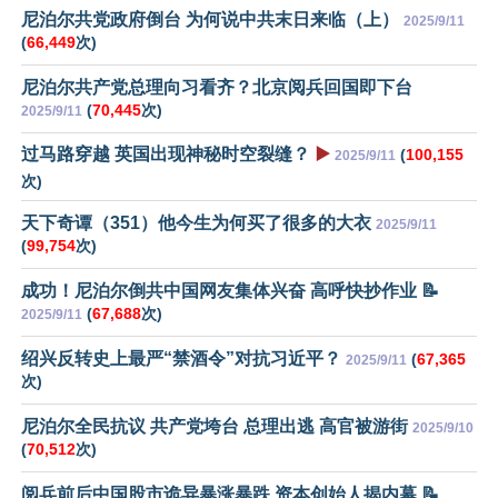
尼泊尔共党政府倒台 为何说中共末日来临（上）
2025/9/11
(
66,449
次)
尼泊尔共产党总理向习看齐？北京阅兵回国即下台
(
70,445
次)
2025/9/11
过马路穿越 英国出现神秘时空裂缝？
▶️
(
100,155
2025/9/11
次)
天下奇谭（351）他今生为何买了很多的大衣
2025/9/11
(
99,754
次)
成功！尼泊尔倒共中国网友集体兴奋 高呼快抄作业 📝
(
67,688
次)
2025/9/11
绍兴反转史上最严“禁酒令”对抗习近平？
(
67,365
2025/9/11
次)
尼泊尔全民抗议 共产党垮台 总理出逃 高官被游街
2025/9/10
(
70,512
次)
阅兵前后中国股市诡异暴涨暴跌 资本创始人揭内幕 📝