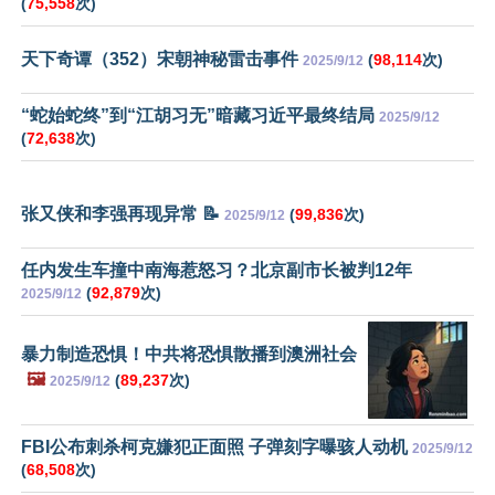
(
75,558
次)
天下奇谭（352）宋朝神秘雷击事件
(
98,114
次)
2025/9/12
“蛇始蛇终”到“江胡习无”暗藏习近平最终结局
2025/9/12
(
72,638
次)
张又侠和李强再现异常 📝
(
99,836
次)
2025/9/12
任内发生车撞中南海惹怒习？北京副市长被判12年
(
92,879
次)
2025/9/12
暴力制造恐惧！中共将恐惧散播到澳洲社会
🖼️
(
89,237
次)
2025/9/12
FBI公布刺杀柯克嫌犯正面照 子弹刻字曝骇人动机
2025/9/12
(
68,508
次)