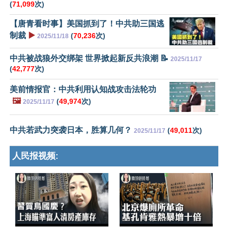
(
71,099
次)
【唐青看时事】美国抓到了！中共助三国逃
制裁
▶️
(
70,236
次)
2025/11/18
中共被战狼外交绑架 世界掀起新反共浪潮 📝
2025/11/17
(
42,777
次)
美前情报官：中共利用认知战攻击法轮功
🖼️
(
49,974
次)
2025/11/17
中共若武力突袭日本，胜算几何？
(
49,011
次)
2025/11/17
人民报视频: