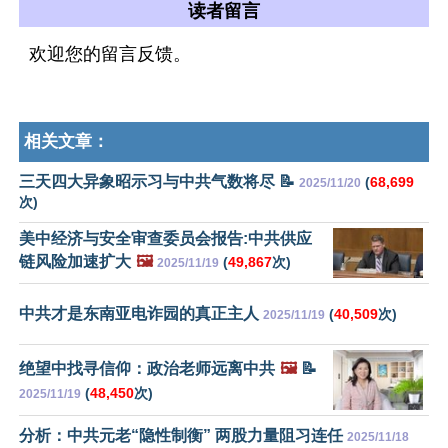
读者留言
欢迎您的留言反馈。
相关文章：
三天四大异象昭示习与中共气数将尽 📝
(
68,699
2025/11/20
次)
美中经济与安全审查委员会报告:中共供应
链风险加速扩大
🖼️
(
49,867
次)
2025/11/19
中共才是东南亚电诈园的真正主人
(
40,509
次)
2025/11/19
绝望中找寻信仰：政治老师远离中共
🖼️
📝
(
48,450
次)
2025/11/19
分析：中共元老“隐性制衡” 两股力量阻习连任
2025/11/18