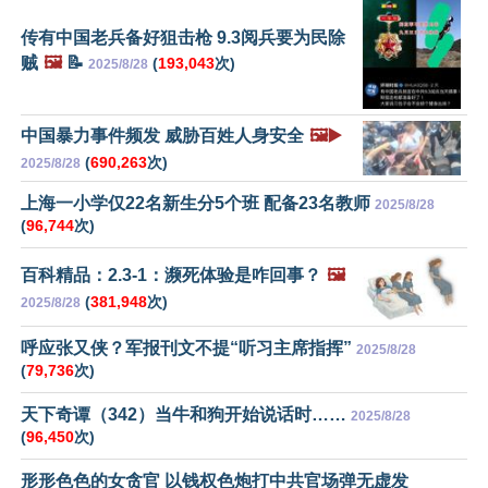
传有中国老兵备好狙击枪 9.3阅兵要为民除
贼
🖼️
📝
(
193,043
次)
2025/8/28
中国暴力事件频发 威胁百姓人身安全
🖼️▶️
(
690,263
次)
2025/8/28
上海一小学仅22名新生分5个班 配备23名教师
2025/8/28
(
96,744
次)
百科精品：2.3-1：濒死体验是咋回事？
🖼️
(
381,948
次)
2025/8/28
呼应张又侠？军报刊文不提“听习主席指挥”
2025/8/28
(
79,736
次)
天下奇谭（342）当牛和狗开始说话时……
2025/8/28
(
96,450
次)
形形色色的女贪官 以钱权色炮打中共官场弹无虚发