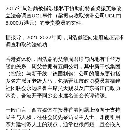
2017年周浩鼎被指涉嫌私下协助前特首梁振英修改
立法会调查UGL事件（梁振英收取澳洲公司UGL约
5,000万港元）的专责委员的文件。

据报导，2021-2022年间，周浩鼎还向港府施压要求
调查和取缔法轮功。

香港媒体称，周浩鼎的父亲周君璟与内地有千丝万
缕的关系，周父曾拥有五间公司，其中新干线集团
（控股）与新干线（德国制钢）公司的股东更包括
多名左派元老级人马，包括晋江市政协委员兼福建
社团联会永远名誉主席吴天赐以及广东省江门政协
常委、香港开平同乡会永远名誉会长谭锦濠。

一般而言，西方媒体在报导香港问题上倾向于支持
民主与人权，往往会优先采访民主人士，即使引用
亲共建制派人士的观点，通常也很简短，且会嵌入