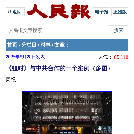
↺ 返回 
电子报
正體版
首页
分栏目
时事
文章
›
›
›
：
2025年8月28日
发表
人气：
85,118
《纽时》与中共合作的一个案例（多图）
周纪