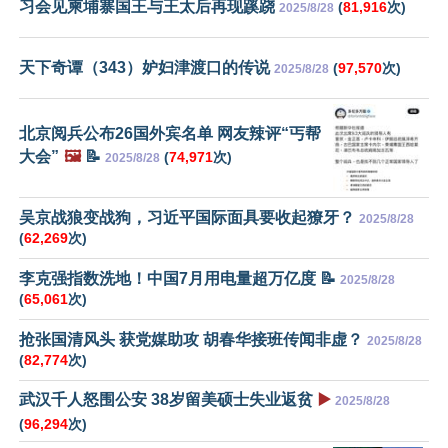
习会见柬埔寨国王与王太后再现蹊跷
(
81,916
次)
2025/8/28
天下奇谭（343）妒妇津渡口的传说
(
97,570
次)
2025/8/28
北京阅兵公布26国外宾名单 网友辣评“丐帮
大会”
🖼️
📝
(
74,971
次)
2025/8/28
吴京战狼变战狗，习近平国际面具要收起獠牙？
2025/8/28
(
62,269
次)
李克强指数洗地！中国7月用电量超万亿度 📝
2025/8/28
(
65,061
次)
抢张国清风头 获党媒助攻 胡春华接班传闻非虚？
2025/8/28
(
82,774
次)
武汉千人怒围公安 38岁留美硕士失业返贫
▶️
2025/8/28
(
96,294
次)