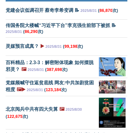
党建会议低调召开 蔡奇李希变调 📝
(
86,870
次)
2025/8/31
传国务院大楼喊“习近平下台”李克强生前部下被抓 📝
(
86,290
次)
2025/8/31
灵媒预言成真？
▶️
(
99,198
次)
2025/8/31
百科精品：2.3-3：解密附体现象 如何摆脱
邪灵？
🖼️
(
387,698
次)
2025/8/31
党媒频喊守住返贫底线 网友:中共加剧贫困
程度
🖼️▶️
(
123,184
次)
2025/8/31
北京阅兵中共有四大失算
🖼️
2025/8/30
(
122,675
次)