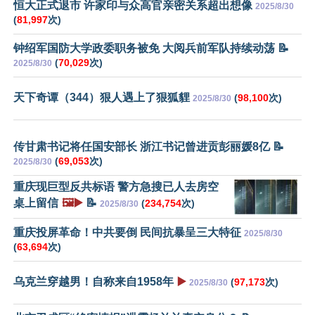
恒大正式退市 许家印与众高官亲密关系超出想像
2025/8/30
(
81,997
次)
钟绍军国防大学政委职务被免 大阅兵前军队持续动荡 📝
(
70,029
次)
2025/8/30
天下奇谭（344）狠人遇上了狠狐貍
(
98,100
次)
2025/8/30
传甘肃书记将任国安部长 浙江书记曾进贡彭丽媛8亿 📝
(
69,053
次)
2025/8/30
重庆现巨型反共标语 警方急搜已人去房空
桌上留信
🖼️▶️
📝
(
234,754
次)
2025/8/30
重庆投屏革命！中共要倒 民间抗暴呈三大特征
2025/8/30
(
63,694
次)
乌克兰穿越男！自称来自1958年
▶️
(
97,173
次)
2025/8/30