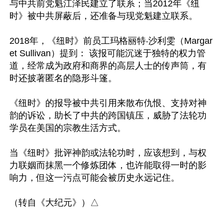
与中共前党魁江泽民建立了联系；当2012年《纽
时》被中共屏蔽后，还准备与现党魁建立联系。

2018年，《纽时》前员工玛格丽特‧沙利雯（Margar
et Sullivan）提到： 该报可能沉迷于独特的权力管
道，经常成为政府和商界的高层人士的传声筒，有
时还披著匿名的隐形斗篷。

《纽时》的报导被中共引用来散布仇恨、支持对神
韵的诉讼，助长了中共的跨国镇压，威胁了法轮功
学员在美国的宗教生活方式。

当《纽时》批评神韵或法轮功时，应该想到，与权
力联姻而抹黑一个修炼团体，也许能取得一时的影
响力，但这一污点可能会被历史永远记住。
