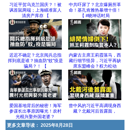
习近平贺乌克兰国庆？！被
中共吓尿了？北京爆厕所革
讽首鼠两端；上海瞄准富人
命！基孔肯雅热暴增十倍！
清房产库存 【
【 #晓坤话时局
迟迟不确定？北京阅兵总指
内蒙古主席王莉霞落马，西
挥到底是谁？抽血防“蚊”疫是
藏行细节怪异，习近平再缺
骗局？！ 【
席东盟峰会？权力松动
爱国基地背后的秘密！海军
曾中风的习近平高调现身西
参谋长出事原因曝光！农村
藏？北戴河后首露面，
光棍兴娶外国老婆？
更多文章导读：
2025年8月28日