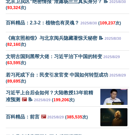
北京卫戍区“绝密情报”泄露杨兰兰真实身分？ 📝
2025/8/30
(
93,324
次)
百科精品：2.3-2：植物也有灵魂？
(
109,237
次)
2025/8/30
《南京照相馆》与北京阅兵隐藏著惊天秘密 📝
2025/8/30
(
82,160
次)
文明古国到黑帮大佬：习近平治下中国的转变
2025/8/29
(
63,595
次)
若习死或下台：民变引发官变 中国如何转型成功
2025/8/29
(
89,695
次)
习近平上台后会如何？大陆教授13年前精
准预测
🖼️
📝
(
199,206
次)
2025/8/29
百科精品：前言
🖼️
(
385,535
次)
2025/8/29