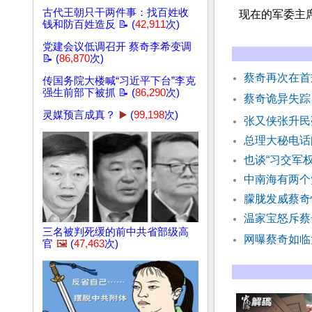
古代王朝只干两件事：找百姓收
现在的军委主
钱和防百姓造反 📝 (
42,911
次)
党建会议低调召开 蔡奇李希变调
📝 (
86,870
次)
蔡奇再次在首
传国务院大楼喊“习近平下台”李克
强生前部下被抓 📝 (
86,290
次)
蔡奇诡异失踪
灵媒预言成真？
▶️
(
99,198
次)
张又侠张升民
总理大秘电话
也谈“习交军
中南海有两个
朦胧发威蔡奇
温家宝怒斥蔡
三名被判死缓的前中共省部级高
网曝蔡奇如临
官
🖼️
(
47,463
次)