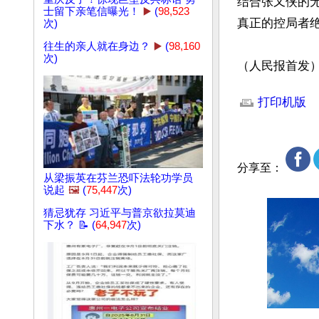
结合张又侠的
士留下亲笔信曝光！
▶️
(
98,523
真正的控局者绝
次)
往生的亲人就在身边？
▶️
(
98,160
次)
（人民报首发
文章网址: http://w
打印机版
分享至：
从梁振英在芬兰恐吓法轮功学员
说起
🖼️
(
75,447
次)
猜忌犹存 习近平与普京欲拉莫迪
下水？ 📝 (
64,947
次)