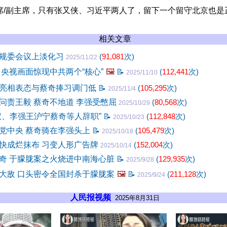
席/副主席，只有张又侠、习近平两人了，留下一个留守北京也是
相关文章
规委会议上淡化习
(
91,081
次)
2025/11/22
 央视画面惊现中共两个“核心”
🖼️
📝
(
112,441
次)
2025/11/10
亮相表态与蔡奇捧习调门低
📝
(
105,295
次)
2025/11/4
问责王毅 蔡奇不地道 李强受憋屈
(
80,568
次)
2025/10/29
权、李强王沪宁蔡奇等人辞职”
📝
(
112,848
次)
2025/10/23
党中央 蔡奇骑在李强头上
📝
(
105,479
次)
2025/10/18
快成烂抹布 习变人形广告牌
(
152,004
次)
2025/10/14
奇 于朦胧案之火烧进中南海心脏
📝
(
129,935
次)
2025/9/28
大敌 口头密令全国封杀于朦胧案
🖼️
📝
(
211,128
次)
2025/9/24
人民报视频
2025年8月31日