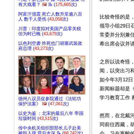
有大戏看？
🖼️
📝 (
175,665
次)
阿富汗强震 死亡人数升至逾八百
比较奇怪的是
人 数千人受伤 (
43,058
次)
领导小组29日
川普：印度拟对美国产品零关税
但为时已晚 (
43,679
次)
常委并分别兼
以色列空袭 炸死也门胡塞武装政
希出席会议并讲
府总理 (
43,273
次)
之所以说奇怪
闻，以突出习
如今年3月12
新闻标题却是
学习教育工作 
德州八议员促参院通过《法轮功
保护法案》
🖼️
(
47,061
次)
以史为鉴 ：北宋的最后八年 帝国
然而，在北戴
垃圾时间 (
43,515
次)
同前往西藏，
传中央机关组织部部长儿子赴美
被拒入境 背后水深 📝 (
68,742
次)
会，习在寒酸