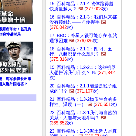
15. 百科精品：2.1-4 物体跑得越
快质量越大？
🖼️
(
377,008
次)
16. 百科精品：2.1-3：我们从来都
没有接触过——即使握手
🖼️
(
376,042
次)
爆厕所革命！基孔肯
 #晓坤话时局
17. BBC：外星人很可能存在 但沟
通很困难
🖼️
(
376,026
次)
18. 百科精品：2.1-2：阴阳、五
行、八卦都是什么意思？
🖼️
(
375,316
次)
19. 百科精品：1.2-2.1：这些机器
人想告诉我们什么？ 📝 (
371,342
次)
密！海军参谋长出事
棍兴娶外国老婆？
20. 百科精品：2.1-1能量是粒子组
成的吗？
🖼️
(
371,107
次)
21. 百科精品：1.3-2物质生命的多
样性、温度（一）
🖼️
(
370,651
次)
22. 百科精品：1.3-1我们与自然的
关系：人能与天地斗吗？
🖼️
(
369,652
次)
23. 百科精品：1.3-3泥土造人是真