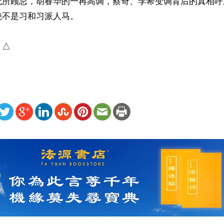
无所顾忌，胡春华的一再高调，蔡奇、李希变调背后的真相呼
不是习和习派人马。

）△
ww.renminbao.com/rmb/articles/2025/8/31/92115.html