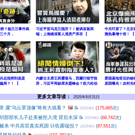
秘密？杨兰兰事件疯
习近平贺乌克兰国庆？！被讽首鼠两
中共吓尿了？北京
三个月，
端；上海瞄准富人清房产库存 【
雅热暴增十倍！ 【
兵总指挥到底是
内蒙古主席王莉霞落马，西藏行细节怪
爱国基地背后的秘
骗局？！ 【
异，习近平再缺席东盟峰会？权力松动
原因曝光！农村光
更多文章导读：
2025年8月31日
常 露“乌云罩顶像”将有大戏看？
🖼️
📝
(
175,665
次)
2025/9/2
织部部长儿子赴美被拒入境 背后水深
📝
(
68,742
次)
2025/9/2
被杀 中共高官真实死因 讣告露端倪？
(
87,551
次)
2025/9/2
用灵媒执行任务
▶️
(
101,381
次)