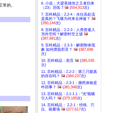
6. 小说：大梁英雄传之王者归来
正常的。
（23）历练 7
🖼️
(
554,913
次)
7. 百科精品：2.2-4：水往高处流
是真的？飞碟为何来去神速？
🖼️
(
390,144
次)
8. 百科精品：2.2-3：人类曾遁入
另外空间？解密时空之谜
🖼️
(
387,881
次)
9. 百科精品：2.3-3：解密附体现
象 如何摆脱邪灵？
🖼️
(
387,698
次)
10. 百科精品：前言
🖼️
(
385,535
次)
11. 百科精品：2.2-2：第三只眼真
的存在吗？
🖼️
(
384,237
次)
12. 百科精品：2.3-1：濒死体验是
咋回事？
🖼️
(
381,948
次)
13. 百科精品：2.1-1.1：“光”能吸
引人吗？
🖼️
(
379,185
次)
14. 百科精品： 2.2-1：经络、穴
位、能量场
🖼️
(
377,617
次)