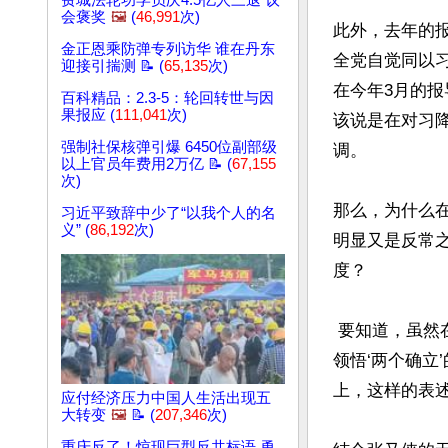
费城法轮功学员庆4.5亿人三退 议
会褒奖
🖼️
(
46,991
次)
此外，去年的报
金正恩乘防弹专列访华 谁在丹东
全党自觉同以习
迎接引揣测 📝 (
65,135
次)
在今年3月的
百科精品：2.3-5：轮回转世与因
果报应 (
111,041
次)
该说是在对习
强制社保核弹引爆 6450位副部级
调。

以上官员年费用2万亿 📝 (
67,155
次)
那么，为什么
习近平致辞中少了“以我个人的名
义” (
86,192
次)
明显又是反常
度？

 要知道，虽然在今年3月的党建领导小组会议上，蔡奇、李希虽然降调，但报导中还有“深刻
领悟‘两个确立
上，这样的表述
应付经济压力中国人生活出现五
大转变
🖼️
📝 (
207,346
次)
重庆反了！惊现巨型反共标语 勇