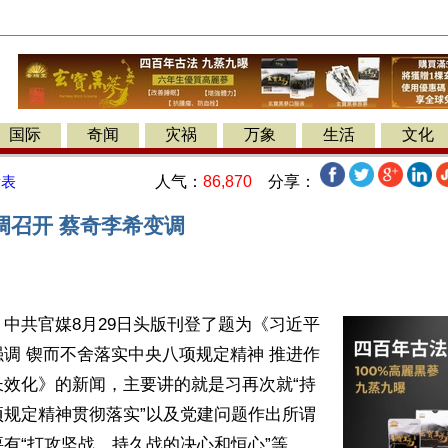
国际
奇闻
灾祸
万象
生活
文化
人气：
86,870
分享：
发表
调召开 蔡奇李希变调
中共官媒8月29日头版刊登了题为《习近平
调 锲而不舍落实中央八项规定精神 推进作
长效化》的新闻，主要讲的就是习再次就“持
项规定精神贯彻落实”以及党建问题作出所谓
有“打攻坚战、持久战的决心和恒心”等。
