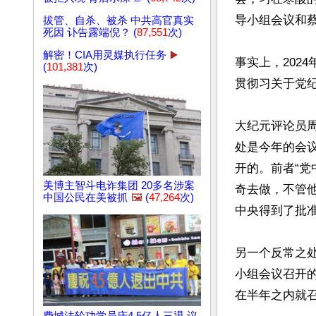
导小组会议和
拔管、自杀、被杀 中共高官真实
死因 讣告露端倪？ (
87,551
次)
解密！CIA用灵媒执行任务
▶️
事实上，202
(
101,381
次)
贯彻习关于党纪
大纪元评论员
处是今年的会
开的。前者“
美博主智斗电诈集团 20多名涉案
奇去做，不管
中国公民在美被抓
🖼️
(
47,264
次)
中央得到了批准
另一个反常之
小组会议召开的
在半年之内就召