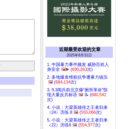
近期最受欢迎的文章
2025年8月31日
1. 中国暴力事件频发 威胁百姓人
身安全
🖼️▶️
(
690,263
次)
2. 多地爆发维权抗争遭暴力镇压
🖼️
(
684,134
次)
3. 9.3阅兵前北京爆“厕所革命”惊
现大量反共标语
🖼️
📝 (
680,542
次)
4. 小说：大梁英雄传之王者归来
（24）历练 8
🖼️
(
555,066
次)
5. 小说：大梁英雄传之王者归来
（22）历练6
🖼️
(
554,977
次)