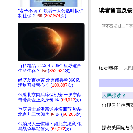
读者留言反馈
“老子不玩了”最后一天公然叫板强
制社保？
🖼️
(
207,974
次)
百科精品：2.3-4：哪个星球适合
读者暱称:
生命生存？
🖼️
(
352,634
次)
经济差百姓苦 北京阅兵耗360亿
满足习虚荣心？ (
100,887
次)
俄泄北京阅兵席位机密 王沪宁蔡
人民报读者
奇擡高金正恩身价 📝 (
66,913
次)
出现习前往西
重庆勇士戚洪亲述冲塔细节 秒杀
北京九三大阅兵
▶️
📝 (
66,205
次)
----------------
俄消息人士惊爆：如北京愿意 俄
据说美国副总
乌战争早就停火 (
64,072
次)