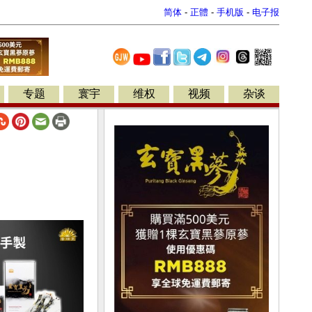
简体
-
正體
-
手机版
-
电子报
专题
寰宇
维权
视频
杂谈