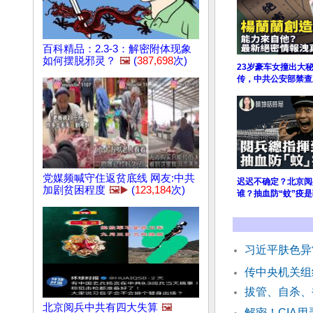
百科精品：2.3-3：解密附体现象
如何摆脱邪灵？
🖼️
(
387,698
次)
23岁豪车女撞出大
传，中共公安部禁查
党媒频喊守住返贫底线 网友:中共
迟迟不确定？北京阅
加剧贫困程度
🖼️▶️
(
123,184
次)
谁？抽血防“蚊”疫是
习近平肤色异
传中央机关组
拔管、自杀、
北京阅兵中共有四大失算
🖼️
解密！CIA