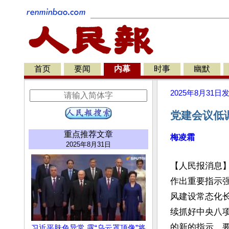
首页
要闻
内幕
时事
幽默
2025年8月31日
党建会议低
重点推荐文章
梅凌霜
2025年8月31日
【人民报消息】
作出重要指示强
风建设常态化
续抓好中央八
的新的指示，要
习近平肤色异常 露“乌云罩顶像”将