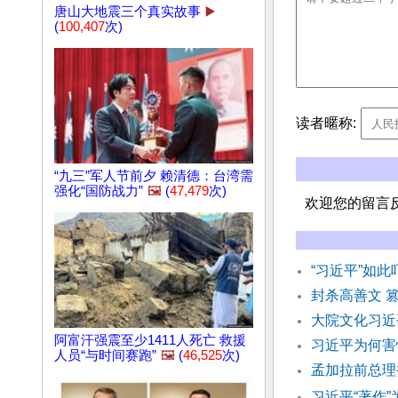
唐山大地震三个真实故事
▶️
(
100,407
次)
读者暱称:
“九三”军人节前夕 赖清德：台湾需
强化“国防战力”
🖼️
(
47,479
次)
欢迎您的留言
“习近平”如
封杀高善文 
大院文化习近
阿富汗强震至少1411人死亡 救援
习近平为何害
人员“与时间赛跑”
🖼️
(
46,525
次)
孟加拉前总理
习近平“著作