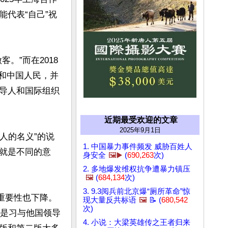
代表“自己”祝
。”而在2018
和中国人民，并
导人和国际组织
近期最受欢迎的文章
2025年9月1日
人的名义”的说
1. 中国暴力事件频发 威胁百姓人
就是不同的意
身安全
🖼️▶️
(
690,263
次)
2. 多地爆发维权抗争遭暴力镇压
🖼️
(
684,134
次)
3. 9.3阅兵前北京爆“厕所革命”惊
重要性也下降。
现大量反共标语
🖼️
📝 (
680,542
次)
才是习与他国领导
4. 小说：大梁英雄传之王者归来