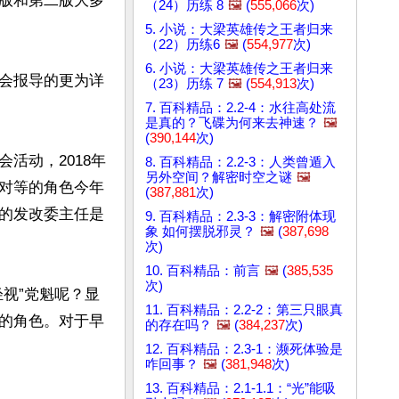
版和第二版大多
（24）历练 8
🖼️
(
555,066
次)
5. 小说：大梁英雄传之王者归来
（22）历练6
🖼️
(
554,977
次)
6. 小说：大梁英雄传之王者归来
会报导的更为详
（23）历练 7
🖼️
(
554,913
次)
7. 百科精品：2.2-4：水往高处流
是真的？飞碟为何来去神速？
🖼️
(
390,144
次)
活动，2018年
8. 百科精品：2.2-3：人类曾遁入
另外空间？解密时空之谜
🖼️
对等的角色今年
(
387,881
次)
的发改委主任是
9. 百科精品：2.3-3：解密附体现
象 如何摆脱邪灵？
🖼️
(
387,698
次)
10. 百科精品：前言
🖼️
(
385,535
次)
视”党魁呢？显
11. 百科精品：2.2-2：第三只眼真
的角色。对于早
的存在吗？
🖼️
(
384,237
次)
12. 百科精品：2.3-1：濒死体验是
咋回事？
🖼️
(
381,948
次)
13. 百科精品：2.1-1.1：“光”能吸