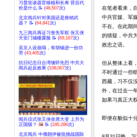
习普笑谈器官移植和长寿 背后代
在笔者看来，
价是什么 📝 (
46,507
次)
中共官媒、军
北京阅兵针对美国还是推销武
器？ 📝 (
64,841
次)
不在。在此期
九三阅兵再证习丧失军权 张又侠
的猜疑，中共
天安门城楼露脸 📝 (
69,167
次)
效忠之语。

吴京人设崩塌，有胡锡进一份功
劳 (
43,405
次)
抗日纪念日台湾缅怀先烈 中共大
但从整体上看
阅兵起反效果 (
108,007
次)
不时通过一些
西藏，习不仅没
外，在过去一
如果习真正大权
即便在貌似十
阅兵仪式张又侠坐席大变 上升为
正国级？
🖼️
📝 (
185,286
次)
北京阅兵 中俄朝伊被批挑战国际
8月31日晚，