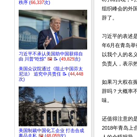
秩序 (
66,337
次)
组织峰会的外
辞了。

习近平的表述是
年6月在青岛
习近平不承认美国助中国获得自
以我个人的名
由 川普“吃惊”
🖼️
📝 (
49,829
次)
负责人，表示热
美国众议院通过《阻止中国芬太
尼法》 追究中共责任 📝 (
44,448
次)
如果习大权在握
辞吗？大概率
味。

还值得注意的
2018年青岛
美国制裁中国化工企业 打击合成
毒品走私
🖼️
(
48,059
次)