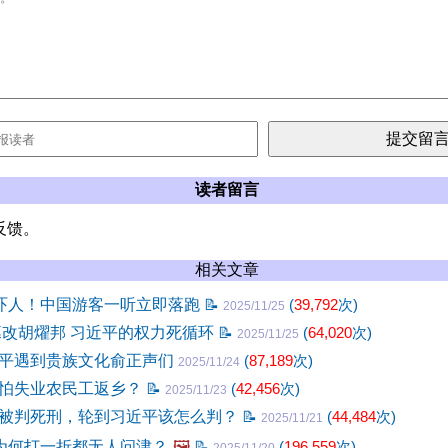
读者留言
反馈。
相关文章
此吓人！中国游客一听立即落跑
📝
(
39,792
次)
2025/11/25
篡改胡燿邦 习近平的权力死循环
📝
(
64,020
次)
2025/11/25
平遇到贵族文化俞正声们
(
87,189
次)
2025/11/24
怕失业农民工返乡？
📝
(
42,456
次)
2025/11/23
被判死刑，轮到习近平该怎么判？
📝
(
44,484
次)
2025/11/21
”为何打一折都无人问津？
🖼️
📝
(
196,559
次)