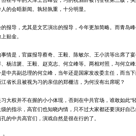
。但在今年的天津上合峰会，习的祝酒辞被刊登在第三版，头
人的会晤新闻。孰轻孰重，十分明显。

会的报导，尤其是文艺演出的报导，今年更加简略。而青岛峰
上贴金。

事情是，官媒报导蔡奇、王毅、陈敏尔、王小洪等出席了宴会
祥、杨洁篪、王毅、赵克志、何立峰等。两相对照，与何立峰
今是中共副总理的何立峰，当年还是国家发改委主任，而当下
浙江省长且被视为习的亲信的郑栅洁，为何没有出席呢？

是习大权并不在握的小小体现，否则在中共官场，谁敢如此“轻
上级的指示，高官们也知晓内情，只不过大家都还要演好自己
孔的中共高官们，演戏自然是很在行的了。
