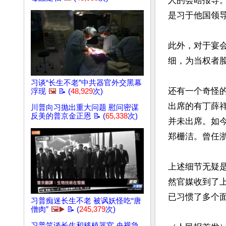
人的会晤报导
是习于他国领导
此外，对于宴
细，为当权者脸
习谈“长生不老”中共器官外交黑幕
还有一个奇怪的
浮现
🖼️
📝 (
48,929
次)
出席的有丁薛
川普向习抛出重大问题 慰问密谋
反美的普京金正恩 📝 (
65,338
次)
并未出席。如
郑栅洁。曾任
上述细节无疑
然官媒收到了
已习惯了多个面
习普痴迷长生不老 被讽妖怪吃“唐
僧肉”
🖼️▶️
📝 (
245,379
次)
习普笑谈长生和移植器官 央视急