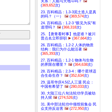
关系：人能与天地斗吗？
🖼️
(
369,652
次)
23. 百科精品：1.3-3泥土造人是真
的吗？（一）
🖼️
(
369,574
次)
24. 百科精品：1.2-3 “眼见为实”有
道理吗？
🖼️
(
368,318
次)
25. 【唐青看时事】他是谁？被川
普点名立即辞职
▶️
(
367,664
次)
26. 百科精品：1.2-2 人体的物质
结构：我们为什么能活著
🖼️
(
365,393
次)
27. 百科精品：1.2-1 物体与生物
的界限在哪里？
🖼️
(
364,638
次)
28. 百科精品：2.3-4：哪个星球适
合生命生存？
🖼️
(
352,634
次)
29. 温哥华庆4.5亿人三退 民众：
中国有希望了
🖼️
(
280,033
次)
30. 大陆三位八旬法轮功学员被劫
持入狱
🖼️
(
274,526
次)
31. 美中部法轮功中领馆前集会 民
众支持反迫害
🖼️
(
272,950
次)