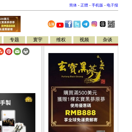
简体
-
正體
-
手机版
-
电子报
专题
寰宇
维权
视频
杂谈