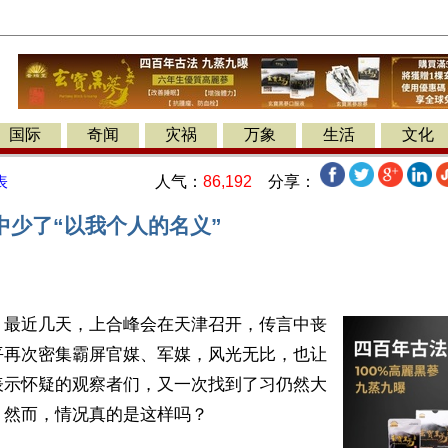
国际
奇闻
灾祸
万象
生活
文化
人气：
86,192
分享：
表
中少了“以我个人的名义”
】最近几天，上合峰会在天津召开，传言中丧
平再次密集霸屏官媒、军媒，风光无比，也让
表示怀疑的观察者们，又一次找到了习仍然大
然而，情况真的是这样吗？
