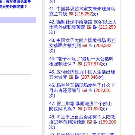
次)
密！海军参谋长出事
棍兴娶外国老婆？
41. 中国异议艺术家艾未未现身乌
克兰前线
🖼️
(
215,252
次)
42. 强制社保不给活路 50岁以上人
士意外成职场顶流
🖼️
📝 (
213,259
次)
43. 中国女子大闹吉隆坡机场 殴打
女移民官被判刑
🖼️
📝 (
209,382
次)
44. “老子不玩了”最后一天公然叫
板强制社保？
🖼️
(
207,974
次)
45. 应付经济压力中国人生活出现
五大转变
🖼️
📝 (
207,346
次)
46. 杨兰兰车祸现场发生了什么？
目击者还原细节
🖼️
📝 (
202,691
次)
47. 雪上加霜 暴雨淹没半个佛山
防蚊网惹祸？
🖼️
(
201,630
次)
48. 习近平上台后会如何？大陆教
授13年前精准预测
🖼️
📝 (
199,206
次)