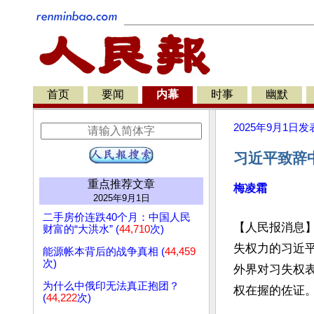
首页
要闻
内幕
时事
幽默
2025年9月1日
发
习近平致辞
重点推荐文章
梅凌霜
2025年9月1日
二手房价连跌40个月：中国人民
【人民报消息
财富的“大洪水” (
44,710
次)
失权力的习近
能源帐本背后的战争真相 (
44,459
次)
外界对习失权
为什么中俄印无法真正抱团？
权在握的佐证。
(
44,222
次)