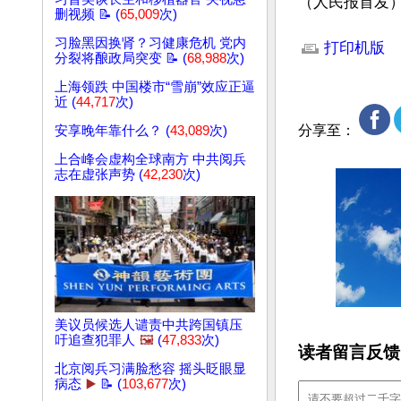
（人民报首发
删视频 📝 (
65,009
次)
文章网址: http://w
习脸黑因换肾？习健康危机 党内
打印机版
分裂将酿政局突变 📝 (
68,988
次)
上海领跌 中国楼市“雪崩”效应正逼
近 (
44,717
次)
分享至：
安享晚年靠什么？ (
43,089
次)
上合峰会虚构全球南方 中共阅兵
志在虚张声势 (
42,230
次)
美议员候选人谴责中共跨国镇压
吁追查犯罪人
🖼️
(
47,833
次)
读者留言反馈
北京阅兵习满脸愁容 摇头眨眼显
病态
▶️
📝 (
103,677
次)