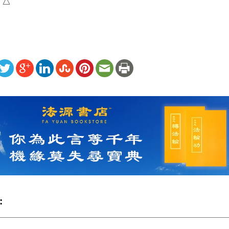
）△
ww.renminbao.com/rmb/articles/2025/9/2/92129.html
: