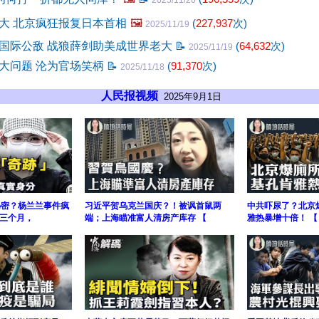
2025/11/20
大 北京疯狂报复日本首相
🖼️
(
227,937
次)
2025/11/19
国际公敌 战狼薛剑助美成世界老大
📝
(
64,632
次)
2025/11/19
大问题 沦为官场笑柄
📝
(
91,370
次)
2025/11/18
人民报视频
2025年9月1日
秘密？杨兰兰事件疯
习近平贺乌克兰国庆？！被讽首鼠两
中共吓尿了？北京
三个月，
端；上海瞄准富人清房产库存 【
雅热暴增十倍！ 【