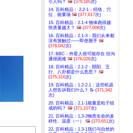
引人吗？
🖼️
(
379,185
次)
14. 百科精品： 2.2-1：经络、穴
位、能量场
🖼️
(
377,617
次)
15. 百科精品：2.1-4 物体跑得越
快质量越大？
🖼️
(
377,008
次)
16. 百科精品：2.1-3：我们从来都
没有接触过——即使握手
🖼️
(
376,042
次)
17. BBC：外星人很可能存在 但沟
通很困难
🖼️
(
376,026
次)
18. 百科精品：2.1-2：阴阳、五
行、八卦都是什么意思？
🖼️
(
375,316
次)
19. 百科精品：1.2-2.1：这些机器
人想告诉我们什么？ 📝 (
371,342
次)
20. 百科精品：2.1-1能量是粒子组
成的吗？
🖼️
(
371,107
次)
21. 百科精品：1.3-2物质生命的多
样性、温度（一）
🖼️
(
370,651
次)
22. 百科精品：1.3-1我们与自然的