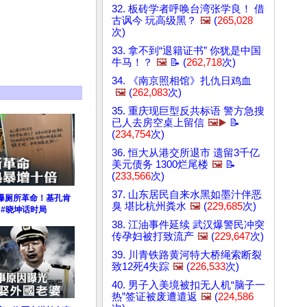
32. 板砖学者呼唤台湾张学良！ 借
古讽今 玩高级黑？
🖼️
(
265,028
次)
33. 拿不到“退籍证书” 你犹是中国
牛马！？
🖼️
📝 (
262,718
次)
34. 《南京照相馆》扎仇日鸡血
🖼️
(
262,083
次)
35. 重庆现巨型反共标语 警方急搜
已人去房空桌上留信
🖼️▶️
📝
(
234,754
次)
36. 恒大从港交所退市 遗留3千亿
美元债务 1300烂尾楼
🖼️
📝
(
233,566
次)
37. 山东居民自来水黑如墨汁伴恶
爆厕所革命！基孔肯
臭 堪比杭州粪水
🖼️
(
229,685
次)
 #晓坤话时局
38. 江油事件延续 武汉爆警民冲突
传孕妇被打致流产
🖼️
(
229,647
次)
39. 川青铁路黄河特大桥绳索断裂
致12死4失踪
🖼️
(
226,533
次)
40. 男子入美境被扣无人机“脑子一
热”签证被废遭遣返
🖼️
(
224,586