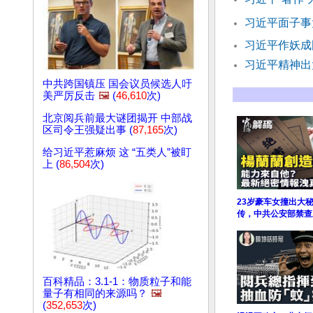
习近平面子事
习近平作妖成
习近平精神出
中共跨国镇压 国会议员候选人吁
美严厉反击
🖼️
(
46,610
次)
北京阅兵前最大谜团揭开 中部战
区司令王强疑出事 (
87,165
次)
给习近平惹麻烦 这 “五类人”被盯
上 (
86,504
次)
23岁豪车女撞出大
传，中共公安部禁查
百科精品：3.1-1：物质粒子和能
量子有相同的来源吗？
🖼️
(
352,653
次)