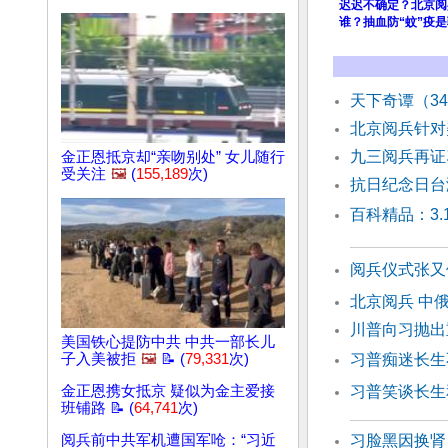
迟迟不确定？北京阅
谁？抽血防“蚊”疫是
天下奇谭（3
北京阅兵针对
九三阅兵再证
金正恩抵京却“亲吻别处” 女儿随行
受关注
🖼️
(
155,189
次)
抗日纪念日台
百科精品：3.
阅兵仪式张又
北京阅兵 中
川普向习抛出
美国铁心提防中共 中共一部长儿
子入美被拒
🖼️
📝 (
79,331
次)
习普痴迷长生
金正恩携女抵京 疑似为金主爱接
习普笑谈长生
班铺路 📝 (
64,741
次)
阅兵前中共军机遭国军呛：“习近
习脸黑因换肾