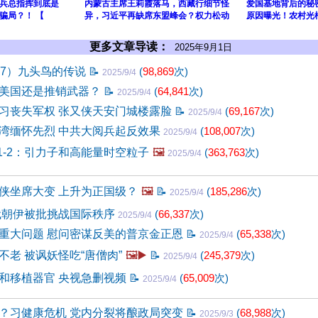
兵总指挥到底是
内蒙古主席王莉霞落马，西藏行细节怪
爱国基地背后的秘
骗局？！ 【
异，习近平再缺席东盟峰会？权力松动
原因曝光！农村光
更多文章导读：
2025年9月1日
47）九头鸟的传说
📝
(
98,869
次)
2025/9/4
美国还是推销武器？
📝
(
64,841
次)
2025/9/4
习丧失军权 张又侠天安门城楼露脸
📝
(
69,167
次)
2025/9/4
湾缅怀先烈 中共大阅兵起反效果
(
108,007
次)
2025/9/4
1-2：引力子和高能量时空粒子
🖼️
(
363,763
次)
2025/9/4
侠坐席大变 上升为正国级？
🖼️
📝
(
185,286
次)
2025/9/4
俄朝伊被批挑战国际秩序
(
66,337
次)
2025/9/4
重大问题 慰问密谋反美的普京金正恩
📝
(
65,338
次)
2025/9/4
不老 被讽妖怪吃“唐僧肉”
🖼️▶️
📝
(
245,379
次)
2025/9/4
和移植器官 央视急删视频
📝
(
65,009
次)
2025/9/4
？习健康危机 党内分裂将酿政局突变
📝
(
68,988
次)
2025/9/3