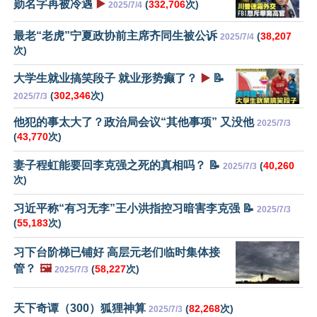
勋名字再被冷遇
▶️
(
332,706
次)
2025/7/4
最老“老虎”宁夏政协前主席齐同生被公诉
(
38,207
2025/7/4
次)
大学生就业搞笑段子 就业形势癫了？
▶️
📝
(
302,346
次)
2025/7/3
他犯的事太大了？政治局会议“其他事项” 又没他
2025/7/3
(
43,770
次)
妻子程虹能要回李克强之死的真相吗？ 📝
(
40,260
2025/7/3
次)
习近平称“有习无李”王小洪指控习暗害李克强 📝
2025/7/3
(
55,183
次)
习下台阶梯已铺好 高层元老们临时集体接
管？
🖼️
(
58,227
次)
2025/7/3
天下奇谭（300）狐狸神算
(
82,268
次)
2025/7/3