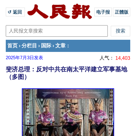
↺ 返回 
电子报
正體版
首页
分栏目
国际
文章
›
›
›
：
2025年7月3日
发表
人气：
14,403
斐济总理：反对中共在南太平洋建立军事基地
（多图）