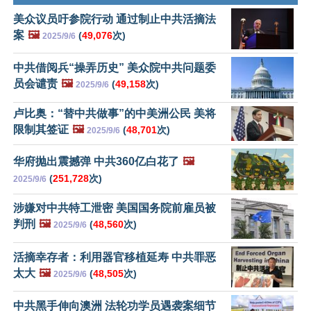
美众议员吁参院行动 通过制止中共活摘法
案
🖼️
(
49,076
次)
2025/9/6
中共借阅兵“操弄历史” 美众院中共问题委
员会谴责
🖼️
(
49,158
次)
2025/9/6
卢比奥：“替中共做事”的中美洲公民 美将
限制其签证
🖼️
(
48,701
次)
2025/9/6
华府抛出震撼弹 中共360亿白花了
🖼️
(
251,728
次)
2025/9/6
涉嫌对中共特工泄密 美国国务院前雇员被
判刑
🖼️
(
48,560
次)
2025/9/6
活摘幸存者：利用器官移植延寿 中共罪恶
太大
🖼️
(
48,505
次)
2025/9/6
中共黑手伸向澳洲 法轮功学员遇袭案细节