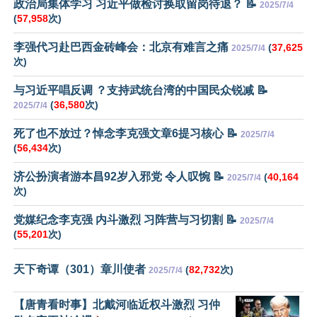
政治局集体学习 习近平做检讨换取留岗待退？ 📝
2025/7/4
(
57,958
次)
李强代习赴巴西金砖峰会：北京有难言之痛
(
37,625
2025/7/4
次)
与习近平唱反调 ？支持武统台湾的中国民众锐减 📝
(
36,580
次)
2025/7/4
死了也不放过？悼念李克强文章6提习核心 📝
2025/7/4
(
56,434
次)
济公扮演者游本昌92岁入邪党 令人叹惋 📝
(
40,164
2025/7/4
次)
党媒纪念李克强 内斗激烈 习阵营与习切割 📝
2025/7/4
(
55,201
次)
天下奇谭（301）章川使者
(
82,732
次)
2025/7/4
【唐青看时事】北戴河临近权斗激烈 习仲