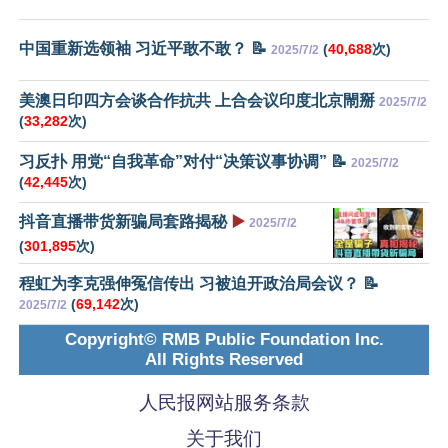
中国重新选领袖 习近平敢不敢？ 📝
(
40,688
次)
2025/7/2
美澳日印四方会谈合作抗共 上合会议印度北京閙掰
2025/7/2
(
33,282
次)
习反扑 用党“自我革命”对付“决策议事协调” 📝
2025/7/2
(
42,445
次)
抖音直播带货新骗局套路揭秘
▶️
2025/7/2
(
301,895
次)
程虹为李克强伸冤信传出 习被迫开政治局会议？ 📝
(
69,142
次)
2025/7/2
Copyright© RMB Public Foundation Inc.
All Rights Reserved
人民报网站服务条款
关于我们