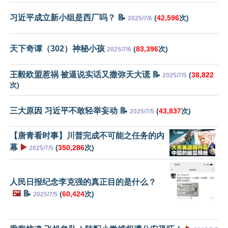
习近平成立新小组是西厂吗？ 📝
(
42,596
次)
2025/7/6
天下奇谭（302）神秘小孩
(
83,396
次)
2025/7/6
王毅欧盟惹祸 被逼说实话又撒弥天大谎 📝
(
38,822
2025/7/5
次)
三大原因 习近平不敢轻举妄动 📝
(
43,837
次)
2025/7/5
【唐青看时事】川普完成不可能之任务的内
幕
▶️
(
350,286
次)
2025/7/5
人民日报纪念李克强的真正目的是什么？
🖼️
📝
(
60,424
次)
2025/7/5