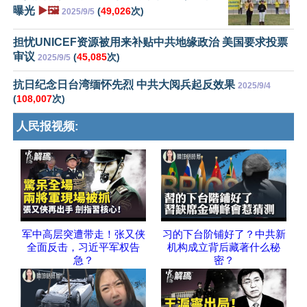
曝光
▶️🖼️
(
49,026
次)
2025/9/5
担忧UNICEF资源被用来补贴中共地缘政治 美国要求投票
审议
(
45,085
次)
2025/9/5
抗日纪念日台湾缅怀先烈 中共大阅兵起反效果
2025/9/4
(
108,007
次)
人民报视频:
军中高层突遭带走！张又侠
习的下台阶铺好了？中共新
全面反击，习近平军权告
机构成立背后藏著什么秘
急？
密？