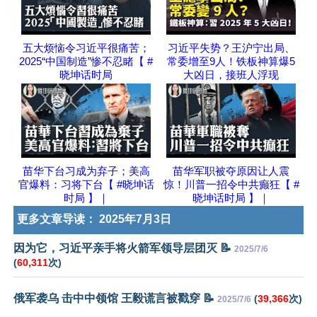
五大烦恼令习近平很痛苦；
习近平失势？王沪宁出局、
2025“中国制造”惨不忍睹【 #
常委增至9人！铁板神算爆5
晓坤话时局
大凶日，接班人浮现
苗华下台习成为弃子；美高
苗华军职被夺原因让人震
官爆料：习将下台【 #晓坤话
惊！川普一招令中共癫狂【 #
时局 】｜
晓坤话时局 】｜
更多文章导读：
2025年7月3日
因为它，习近平亲手将火箭军领导层团灭 📝
2025/7/6
(
60,311
次)
俄军袭乌 击中中领馆 王毅谎言被戳穿 📝
(
39,366
次)
2025/7/6