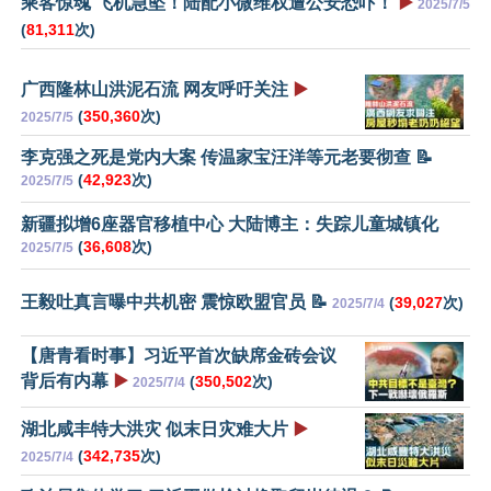
乘客惊魂 飞机急坠！陆配小微维权遭公安恐吓！
▶️
2025/7/5
(
81,311
次)
广西隆林山洪泥石流 网友呼吁关注
▶️
(
350,360
次)
2025/7/5
李克强之死是党内大案 传温家宝汪洋等元老要彻查 📝
(
42,923
次)
2025/7/5
新疆拟增6座器官移植中心 大陆博主：失踪儿童城镇化
(
36,608
次)
2025/7/5
王毅吐真言曝中共机密 震惊欧盟官员 📝
(
39,027
次)
2025/7/4
【唐青看时事】习近平首次缺席金砖会议
背后有内幕
▶️
(
350,502
次)
2025/7/4
湖北咸丰特大洪灾 似末日灾难大片
▶️
(
342,735
次)
2025/7/4