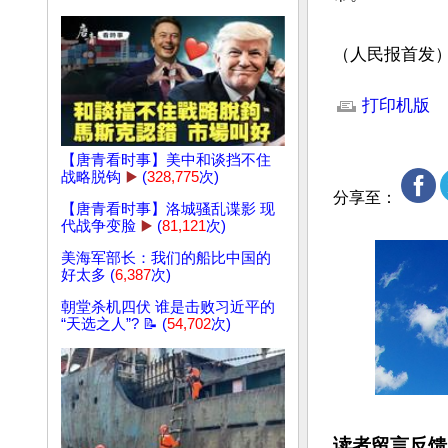
（人民报首发
文章网址: http://w
打印机版
【唐青看时事】美中和谈挡不住
战略脱钩
▶️
(
328,775
次)
分享至：
【唐青看时事】洛城骚乱谍影 现
代战争变脸
▶️
(
81,121
次)
美海军部长：我们的船比中国的
好太多 (
6,387
次)
朝堂杀机四伏 谁是击败习近平的
“天选之人”? 📝 (
54,702
次)
读者留言反馈