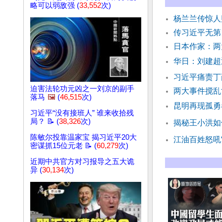
略可以弱敌强 (
33,552
次)
杨兰兰传惊人
传习近平无第
日本作家：两
华日：刘建超
习近平痛责丁
迫害法轮功元凶之一刘京的副手
两大事件搅乱
落马
🖼️
(
46,515
次)
昆明再现孤勇
习近平“没有接班人” 谁来收拾残
局？ 📝 (
38,326
次)
揭秘王小洪如
陈敏尔投靠温家宝 揭习近平20大
江油百姓怒吼
密谋抓15位元老 📝 (
60,279
次)
近期中共官方对习报导之五大诡
异 (
30,134
次)