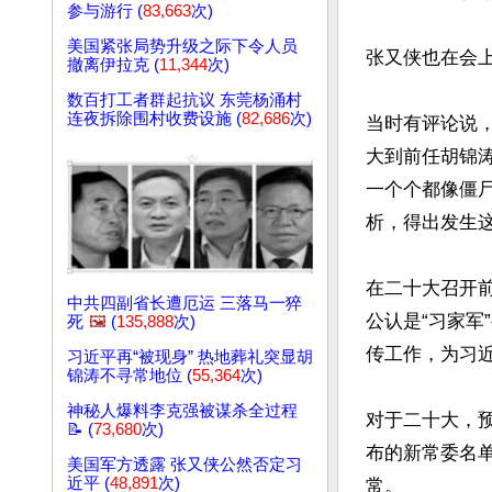
参与游行 (
83,663
次)
美国紧张局势升级之际下令人员
张又侠也在会
撤离伊拉克 (
11,344
次)
数百打工者群起抗议 东莞杨涌村
连夜拆除围村收费设施 (
82,686
次)
当时有评论说
大到前任胡锦
一个个都像僵
析，得出发生这
在二十大召开
中共四副省长遭厄运 三落马一猝
公认是“习家
死
🖼️
(
135,888
次)
传工作，为习
习近平再“被现身” 热地葬礼突显胡
锦涛不寻常地位 (
55,364
次)
神秘人爆料李克强被谋杀全过程
对于二十大，预
📝 (
73,680
次)
布的新常委名
美国军方透露 张又侠公然否定习
近平 (
48,891
次)
常。
