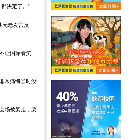
决定了。”

共元老发言反
不让国际看笑
非常痛悔当时没
会场被架走，栗