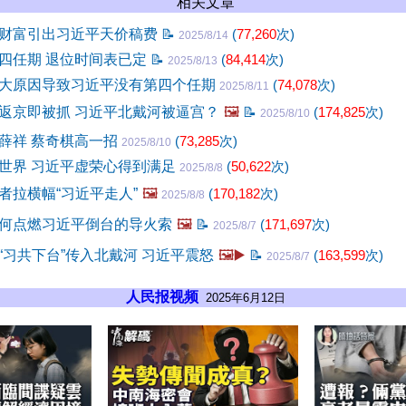
相关文章
财富引出习近平天价稿费
📝
(
77,260
次)
2025/8/14
四任期 退位时间表已定
📝
(
84,414
次)
2025/8/13
大原因导致习近平没有第四个任期
(
74,078
次)
2025/8/11
返京即被抓 习近平北戴河被逼宫？
🖼️
📝
(
174,825
次)
2025/8/10
薛祥 蔡奇棋高一招
(
73,285
次)
2025/8/10
世界 习近平虚荣心得到满足
(
50,622
次)
2025/8/8
者拉横幅“习近平走人”
🖼️
(
170,182
次)
2025/8/8
何点燃习近平倒台的导火索
🖼️
📝
(
171,697
次)
2025/8/7
“习共下台”传入北戴河 习近平震怒
🖼️▶️
📝
(
163,599
次)
2025/8/7
人民报视频
2025年6月12日