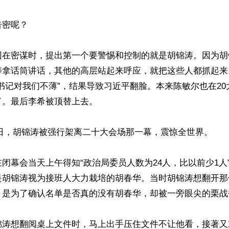
密呢？

团在密谋时，提出第一个要警惕和控制的就是胡锦涛。因为胡
涛拿话筒讲话，其他的高层站起来呼应，就把这些人都抓起来
书记对我们不薄”，结果导致习近平翻脸。本来陈敏尔也在2
。最后李希被顶替上去。

月22日，胡锦涛被强行架离二十大会场那一幕，震惊全世界。

闭幕会当天上午得知“政治局委员人数为24人，比以前少1人
是胡锦涛视为接班人大力栽培的胡春华。当时胡锦涛想翻开那
，是为了确认名单是否真的没有胡春华，却被一旁眼尖的栗战书
锦涛想翻阅桌上文件时，马上出手压住文件不让他看，接著又