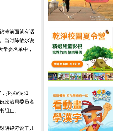
锦涛前面就有话
。当时陈敏尔说
0大常委名单中，
”，少掉的那1
份政治局委员名
阻止。

对胡锦涛说了几