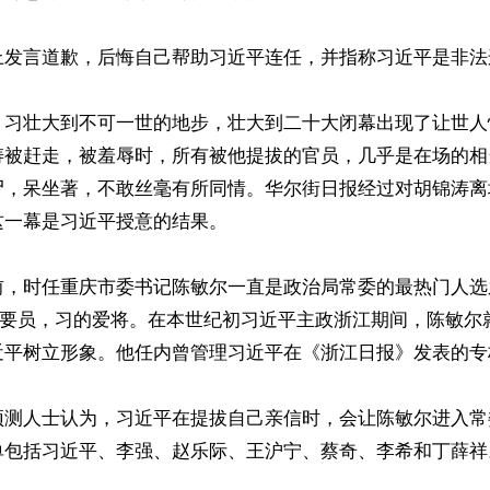
上发言道歉，后悔自己帮助习近平连任，并指称习近平是非法连
，习壮大到不可一世的地步，壮大到二十大闭幕出现了让世人
涛被赶走，被羞辱时，所有被他提拔的官员，几乎是在场的相
尸，呆坐著，不敢丝毫有所同情。华尔街日报经过对胡锦涛离
一幕是习近平授意的结果。

前，时任重庆市委书记陈敏尔一直是政治局常委的最热门人选
军”要员，习的爱将。在本世纪初习近平主政浙江期间，陈敏尔
近平树立形象。他任内曾管理习近平在《浙江日报》发表的专栏
测人士认为，习近平在提拔自己亲信时，会让陈敏尔进入常委
单包括习近平、李强、赵乐际、王沪宁、蔡奇、李希和丁薛祥