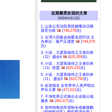
近期最受欢迎的文章
2025年6月12日
1. 山东公安法院系统被曝涉活摘
器官分赃
🖼️
(
746,278
次)
2. 台湾六四集会收匿名恐吓信 主
办单位：最严正谴责
🖼️
(
744,579
次)
3. 小说：大梁英雄传之王者归来
（12）盛会6
🖼️
(
625,359
次)
4. 小说：大梁英雄传之王者归来
（13）联盟
🖼️
(
625,233
次)
5. 小说：大梁英雄传之王者归来
（11） 盛会5
🖼️
(
623,750
次)
6. 欢迎报名 全世界华人美声唱法
声乐大赛
🖼️
(
471,012
次)
7. 干净世界正式推出企业级云端
服务
🖼️
(
461,671
次)
8. 加州纯电动车强制令或被推翻
《探秘电动车》带你看清全局！