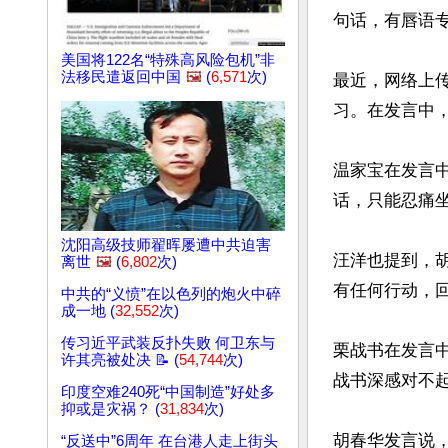
句话，有唇语专
美国将122名“特殊高风险包机”非
法移民遣返回中国
🖼️
(
6,571
次)
最近，网络上传
习。在发言中
温家宝在发言
话，只能忍痛坐
沈阳高级技师翟晖屡遭中共迫害
汪洋也提到，
离世
🖼️
(
6,802
次)
有任何行动，回
中共的“义愤”在以色列的炮火中碎
成一地 (
32,552
次)
传习近平武装反扑失败 何卫东与
栗战书在发言
许其亮被处决 📝 (
54,744
次)
战书深感对不起
印度空难240死“中国制造”好处多
抑或是灾祸？ (
31,834
次)
胡春华发言说，
“反送中”6周年 在台港人走上街头