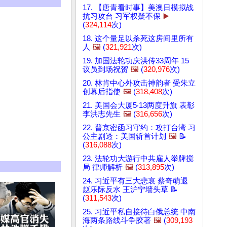
17. 【唐青看时事】美澳日模拟战
抗习攻台 习军权疑不保
▶️
(
324,114
次)
18. 这个量足以杀死这房间里所有
人
🖼️
(
321,921
次)
19. 加国法轮功庆洪传33周年 15
议员到场祝贺
🖼️
(
320,976
次)
20. 林肯中心外攻击神韵者 受朱立
创幕后指使
🖼️
(
318,408
次)
21. 美国会大厦5‧13两度升旗 表彰
李洪志先生
🖼️
(
316,656
次)
22. 普京密函习守约：攻打台湾 习
公主剧透：美国斩首计划
🖼️
📝
(
316,088
次)
23. 法轮功大游行中共雇人举牌搅
局 律师解析
🖼️
(
313,895
次)
24. 习近平有三大悲哀 蔡奇萌退
赵乐际反水 王沪宁墙头草 📝
(
311,543
次)
25. 习近平私自接待白俄总统 中南
海两条路线斗争胶著
🖼️
(
309,193