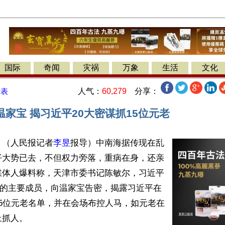
国际
奇闻
灾祸
万象
生活
文化
人气：
60,279
分享：
发表
家宝 揭习近平20大密谋抓15位元老
】（人民报记者
李昱
报导）中南海据传现在乱
平大势已去，不但权力旁落，重病在身，还亲
媒体人爆料称，天津市委书记陈敏尔，习近平
”的主要成员，向温家宝告密，揭露习近平在
5位元老名单，并在会场布控人马，如元老在
抓人。
