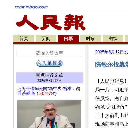
首页
要闻
内幕
时事
幽默
2025年6月12日
陈敏尔投靠温
重点推荐文章
2025年6月12日
【人民报消息
习近平借陈云向“新中央”祈求：勿
局一片，习近
开杀戒 📝 (
58,747
次)
信反戈。有自
嫡系“之江新军
二十大前列出1
现场闹事就马上