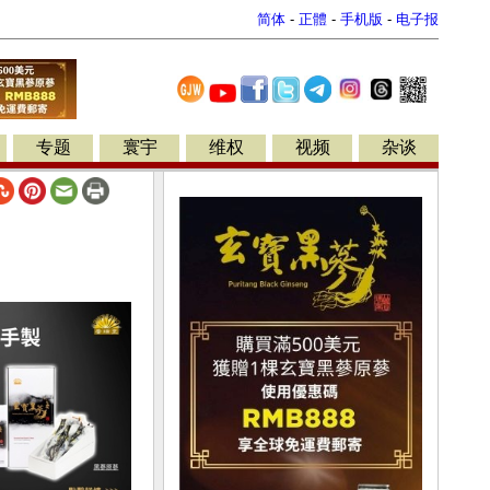
简体
-
正體
-
手机版
-
电子报
专题
寰宇
维权
视频
杂谈