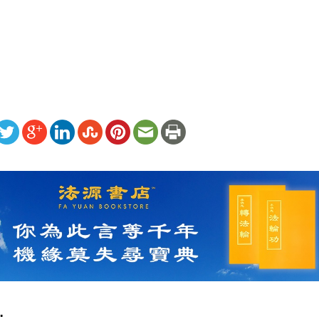
）
ww.renminbao.com/rmb/articles/2025/6/12/90864.html
: