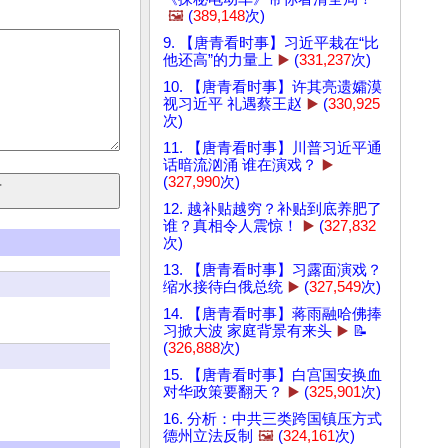
🖼️
(
389,148
次)
9. 【唐青看时事】习近平栽在“比
他还高”的力量上
▶️
(
331,237
次)
10. 【唐青看时事】许其亮遗孀漠
视习近平 礼遇蔡王赵
▶️
(
330,925
次)
11. 【唐青看时事】川普习近平通
话暗流汹涌 谁在演戏？
▶️
(
327,990
次)
12. 越补贴越穷？补贴到底养肥了
谁？真相令人震惊！
▶️
(
327,832
次)
13. 【唐青看时事】习露面演戏？
缩水接待白俄总统
▶️
(
327,549
次)
14. 【唐青看时事】蒋雨融哈佛捧
习掀大波 家庭背景有来头
▶️
📝
(
326,888
次)
15. 【唐青看时事】白宫国安换血
对华政策要翻天？
▶️
(
325,901
次)
16. 分析：中共三类跨国镇压方式
德州立法反制
🖼️
(
324,161
次)