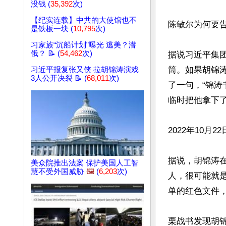
没钱 (
35,392
次)
【纪实连载】中共的大使馆也不
陈敏尔为何要告
是铁板一块 (
10,795
次)
习家族“沉船计划”曝光 逃美？潜
俄？ 📝 (
54,462
次)
据说习近平集
筒。如果胡锦
习近平报复张又侠 拉胡锦涛演戏
3人公开决裂 📝 (
68,011
次)
了一句，“锦涛
临时把他拿下了
2022年10
据说，胡锦涛在
美众院推出法案 保护美国人工智
慧不受外国威胁
🖼️
(
6,203
次)
人，很可能就
单的红色文件
栗战书发现胡