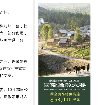
任。

惊骇的一幕，壮
当一部分官员，
场画面逐一分
之一。陈敏尔被
就在浙江主管宣
文章。

。10月23日公
。陈敏尔未能入