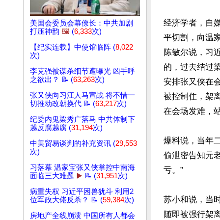
经济学者，自
美国会委员会幕僚长：中共加剧
打压神韵
🖼️
(
6,333
次)
平切割，向温
【纪实连载】中使馆临阵 (
8,022
陈敏尔说，习近
次)
的，过去结过
李克强被谋杀细节遭曝光 凶手呼
之欲出？ 📝 (
63,263
次)
安排张又侠在
张又侠向习江人马宣战 将不惜一
被控制住，架离
切推动改朝换代 📝 (
63,217
次)
在会场发难，站
纪委内鬼梁秀广落马 中共体制下
越反腐越腐 (
31,194
次)
爆料说，当年
中美贸易谈判的补充资讯 (
29,553
次)
偷泄密告知元
习落幕 温家宝张又侠掌控中南海
亏。”

面临三大难题
▶️
📝 (
31,951
次)
病重失权 习近平困兽犹斗 利用2
苏小和说，当
位军政大佬反杀？ 📝 (
59,384
次)
随即被强行架
房地产全线崩溃 中国所有人都会