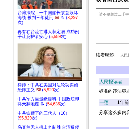
台湾法院：一中国船长故意毁坏
海缆 被判三年徒刑
🖼️
📝 (
8,297
次)
再有在台流亡港人获定居 成功例
子让庇护者安心 (
5,559
次)
读者暱称:
人民报读者
律师：中共在美国对法轮功实施
恐怖主义
🖼️
(
5,920
次)
标准的违法犯
中共军方重量级爆料 中国政坛即
一莲
1年前
将天翻地覆 📝 (
54,636
次)
分享这么多内容
中共铁蹄下的三代人（10）
(
95,929
次)
乌克兰无人机出奇制胜 台湾反侵