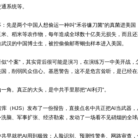
通系统等。

事：先是两个中国人想偷运一种叫“禾谷镰刀菌”的真菌进美国
玉米、稻米等农作物，每年造成全球数十亿美元损失，而且还
自武汉的中国博士生，被控偷偷邮寄蛔虫样本进入美国。

看似“个案”，其实背后很可能是演习，在演练万一中美开战，
美国，削弱民众信心。基恩警告，这不是危言耸听，是已经在
一角。真正的大头，是中共手里那把“AI利刃”。

智库（HJS）发布了一份报告，直接点名中共正把AI当武器
外洗脑、军事扩张、经济勒索，发动了一场看不见硝烟的全球战
中共早就把AI用到极致：人脸识别、预测性警务、网路审查