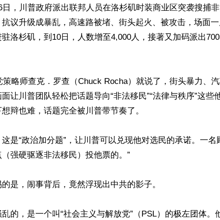
月6日，川普政府派出联邦人员在洛杉矶时装商业区突袭搜捕
，抗议升级成暴乱，高速路被堵、街头起火、被攻击，场面一
驻洛杉矶，到10日，人数增至4,000人，接著又加码派出70
党策略师查克．罗查（Chuck Rocha）就说了，街头暴力、
面让川普团队轻松把话题导向“非法移民”“法律与秩序”这些
想辩也难，话题完全被川普带节奏了。

这是“政治加分题”，让川普可以兑现他对选民的承诺。一名
（强硬驱逐非法移民）投他票的。”

的是，闹事背后，竟然浮现出中共的影子。

乱的，是一个叫“社会主义与解放党”（PSL）的极左团体。