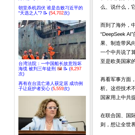
么、说什么，它
朝堂杀机四伏 谁是击败习近平的
“天选之人”? 📝 (
54,702
次)
而到了海外，
“DeepSe
果、制造带风
一个中共说了
至是欧美国家的
台湾法院：一中国船长故意毁坏
海缆 被判三年徒刑
🖼️
📝 (
8,297
次)
再看军事方面
再有在台流亡港人获定居 成功例
析。这些技术
子让庇护者安心 (
5,559
次)
国家用上中共提
在联合国、国际
则，想让全世界