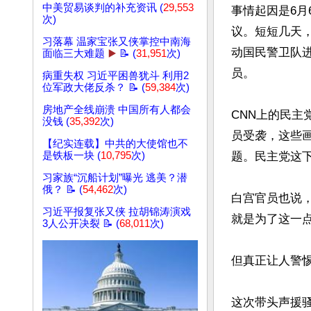
中美贸易谈判的补充资讯 (
29,553
事情起因是6
次)
议。短短几天
习落幕 温家宝张又侠掌控中南海
动国民警卫队进
面临三大难题
▶️
📝 (
31,951
次)
员。

病重失权 习近平困兽犹斗 利用2
位军政大佬反杀？ 📝 (
59,384
次)
房地产全线崩溃 中国所有人都会
CNN上的民主
没钱 (
35,392
次)
员受袭，这些画
【纪实连载】中共的大使馆也不
是铁板一块 (
10,795
次)
题。民主党这下
习家族“沉船计划”曝光 逃美？潜
俄？ 📝 (
54,462
次)
白宫官员也说，
习近平报复张又侠 拉胡锦涛演戏
就是为了这一点
3人公开决裂 📝 (
68,011
次)
但真正让人警惕
这次带头声援骚