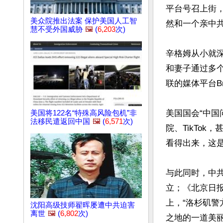
平台号召上街
美众院推出法案 保护美国人工智
然和一个亲中共的
慧不受外国威胁
🖼️
(
6,203
次)
辛格姆从小就
和妻子通过多个
联的媒体平台Bre
美国国会“中国问
美国将122名“特殊高风险包机”非
法移民遣返回中国
🖼️
(
6,571
次)
院、TikTo
看得出来，这是
与此同时，中
立；《北京日
上，“洛杉矶警
沈阳高级技师翟晖屡遭中共迫害
离世
🖼️
(
6,802
次)
之地的一道美丽