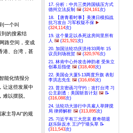
17. 分析：中共三类跨国镇压方式
德州立法反制
🖼️
(
324,161
次)
18. 【唐青看时事】美澳日模拟战
抗习攻台 习军权疑不保
▶️
到一个叫
(
324,114
次)
你看到的搜索结
19. 这个量足以杀死这房间里所有
人
🖼️
(
321,921
次)
网路空间，变成
20. 加国法轮功庆洪传33周年 15
香港、台湾，甚
议员到场祝贺
🖼️
(
320,976
次)
21. 林肯中心外攻击神韵者 受朱立
创幕后指使
🖼️
(
318,408
次)
22. 美国会大厦5‧13两度升旗 表彰
智能化情报分
李洪志先生
🖼️
(
316,656
次)
，让这些发展中
23. 普京密函习守约：攻打台湾 习
公主剧透：美国斩首计划
🖼️
📝
难以摆脱。

(
316,088
次)
24. 法轮功大游行中共雇人举牌搅
局 律师解析
🖼️
(
313,895
次)
主导AI”的规
25. 习近平有三大悲哀 蔡奇萌退
赵乐际反水 王沪宁墙头草 📝
(
311,543
次)