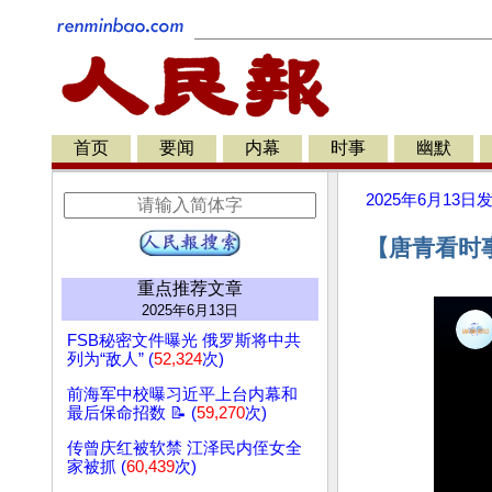
首页
要闻
内幕
时事
幽默
2025年6月13日
【唐青看时
重点推荐文章
2025年6月13日
FSB秘密文件曝光 俄罗斯将中共
列为“敌人” (
52,324
次)
前海军中校曝习近平上台内幕和
最后保命招数 📝 (
59,270
次)
传曾庆红被软禁 江泽民内侄女全
家被抓 (
60,439
次)