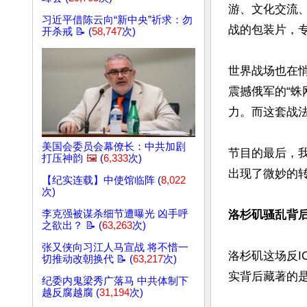
游、文化交流、
习近平借陈云向“新中央”祈求：勿
战的包装片，专
开杀戒 📝 (
58,747
次)
世界战场也在悄
震撼俄军的“蛛
力。而这套战法
美国会委员会幕僚长：中共加剧
节目的最后，
打压神韵
🖼️
(
6,333
次)
出现了微妙的转
【纪实连载】中使馆临阵 (
8,022
次)
李克强被谋杀细节遭曝光 凶手呼
洛杉矶骚乱背
之欲出？ 📝 (
63,263
次)
张又侠向习江人马宣战 将不惜一
洛杉矶这场反
切推动改朝换代 📝 (
63,217
次)
实背后藏著的
纪委内鬼梁秀广落马 中共体制下
越反腐越腐 (
31,194
次)