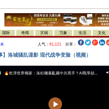
国际
奇闻
灾祸
万象
生活
文化
人气：
81,121
分享：
发表
事】洛城骚乱谍影 现代战争变脸（视频）