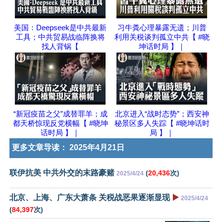
美国：Deepseek是中共最新
习牛粪心理暴露无遗；川普
工具；中共贸易战临阵换将
利用关税谈判孤立中共【 #晓
找人背锅【
坤话时局 】｜
“新冠疫苗之父”成替罪羊；成
北京进入“战时态势”；西安神
都天桥惊现反党横幅【 #晓坤
秘景区多人失踪【 #晓坤话时
话时局 】｜
局 】｜
更多文章导读：
2025年4月21日
联伊抗美 中共外交的末路豪赌
(
20,436
次)
2025/4/24
北京、上海、广东大萧条 关税战恶果逐渐显现
▶️
2025/4/24
(
84,397
次)