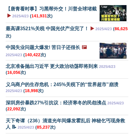
【唐青看时事】习黑帮外交！川普全球堵截
▶️
(
141,931
次)
2025/4/23
最高课3521%关税 中国光伏产业完了！
▶️
(
86,625
2025/4/23
次)
中国失业问题大爆发! 苦日子还很长
🖼️
(
140,422
次)
2025/4/23
北京准备抛出习近平 更大政治动荡即将到来
2025/4/23
(
16,056
次)
义乌商户的生存危机：245%关税下的“世界超市”崩溃
(
18,998
次)
2025/4/23
深圳房价暴跌27%引抗议：经济寒冬的民怨沸点
2025/4/23
(
22,092
次)
天下奇谭（236）清道光年间爆发霍乱后 神秘乞丐现身救
人 📝
(
85,237
次)
2025/4/23