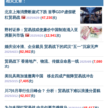
相关文章：
北京上海消费断崖式下跌 首季GDP虚假硬
杠贸易战
🖼️
(
47,230
次)
2025/4/29
野村证券：贸易战或使廉价中国制造涌入亚
洲新兴市场
🖼️
(
12,941
次)
2025/4/26
婚庆业冷清、企业裁员 贸易战下的武汉“五一”沉寂无声
(
82,982
次)
2025/4/23
贸易战下 香港地产、物流、传媒业命悬一线
(
7,080
2025/4/9
次)
美玩具商加速撤离中国 移走四成产能降贸易战冲击
(
7,405
次)
2025/3/15
川习6月举行生日峰会？ 分析：贸易战下难以浪漫分蛋糕
(
42,937
次)
2025/3/12
为与多国打贸易战 中共似要弃俄拢乌
(
45,417
次)