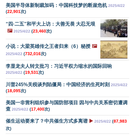
美国半导体新制裁加码：中国科技梦的断崖危机
2025/4/22
(
22,901
次)
“四·二五”和平大上访：大善无畏 大忍无垠
🖼️
(
23,460
次)
2025/4/22
小说：大梁英雄传之王者归来（6）秘授
🖼️
(
732,016
次)
2025/4/22
李显龙夫人转文批习：习近平权力缩水的国际回响
(
19,531
次)
2025/4/22
川普245%关税谈判陷僵局：中国经济的生死时刻
2025/4/22
(
18,095
次)
美国一非营利组织参与国防部项目 因与中共关系密切遭调
查
(
17,400
次)
2025/4/22
催生运动要来了？中共催生方式多离谱
▶️
(
87,983
2025/4/22
次)