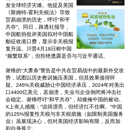
发全球经济灾难。他提及美国
《斯姆特-霍利关税法》导致
贸易崩溃的历史，呼吁“和平
共存”。同日，路透社报导，
中国船协批评美国拟对中国船
舶征收港口费，显示非关税报
复升温。川普4月18日称中国
“频繁联系”，但拒绝透露是否与习近平通话。

谢锋的“大萧条”警告是中共在贸易战中的最新外交攻
势，试图以历史教训施压美国，但其效果值得怀
疑。245%关税威胁让中国经济承压，2024年对美出
口4400亿美元，若崩溃，失业与企业倒闭将冲击社
会稳定。谢锋呼吁“和平共存”，却难掩中国的被动。
X上有人感慨：“说得漂亮，但经济扛不住啊。”中国
的125%报复性关税与非关税措施（如限制美国服务
业）虽展现决心，但对美国经济影响有限，反而加
剧自身孤立。
