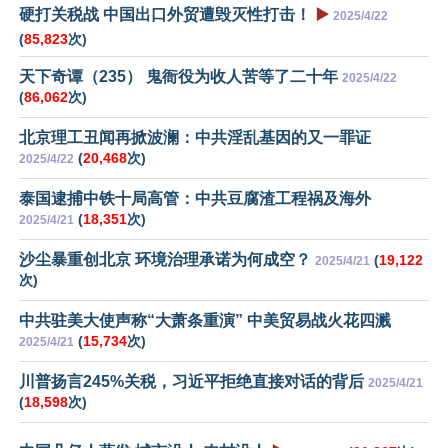
硬打关税战 中国出口外贸遭毁灭性打击！
▶️
2025/4/22
(
85,823
次)
天下奇谭（235） 鬼衙役为收人苦等了二十年
2025/4/22
(
86,062
次)
北京理工丑闻再掀波澜：中共淫乱基因的又一罪证
(
20,468
次)
2025/4/22
泰国逮捕中铁十局高管：中共豆腐渣工程祸及海外
(
18,351
次)
2025/4/21
沙尘暴重创北京 环境治理承诺为何成空？
(
19,122
2025/4/21
次)
中共驻美大使声称“大萧条重演” 中美贸易战火花四溅
(
15,734
次)
2025/4/21
川普扬言245%关税，习近平拒绝直接对话的背后
2025/4/21
(
18,598
次)