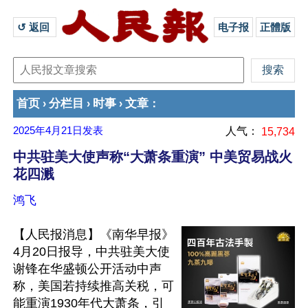
↺ 返回 
电子报
正體版
首页
分栏目
时事
文章
›
›
›
：
2025年4月21日
发表
人气：
15,734
中共驻美大使声称“大萧条重演” 中美贸易战火
花四溅
鸿飞
【人民报消息】《南华早报》
4月20日报导，中共驻美大使
谢锋在华盛顿公开活动中声
称，美国若持续推高关税，可
能重演1930年代大萧条，引