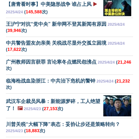
【唐青看时事】中美隐形战争 谁占上风
▶️
(
145,588
次)
2025/4/24
王沪宁对抗“党中央” 新华网不登其新闻有原因
2025/4/24
(
39,946
次)
中共警告盟友勿亲美 关税战尽显外交孤立困境
2025/4/24
(
17,622
次)
广州教师因言获罪 言论寒冬点燃民怨沸点
(
21,246
2025/4/24
次)
临海枪战血染浙江：中共治下危机的警钟
(
21,232
2025/4/24
次)
武汉车企裁员风暴：新能源梦碎，工人绝望
了！
🖼️
(
27,153
次)
2025/4/23
川普关税“大幅下降”表态：妥协让步还是策略转向？
(
18,883
次)
2025/4/23