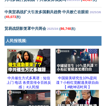
2025/3/10
中美贸易战扩大引发多国剿共趋势 中共败亡在眼前
2025/3/6
(
45,073
次)
贸易战阴影笼罩中共两会
(
86,748
次)
2025/3/4
人民报视频:
中共催生方式多离谱：短信
中国留美研究生10%是间
上门 电话 各类宣传令百姓反
谍？小粉红觉醒逃美获自由
感｜ #人民报
【 #晓坤话时局 】