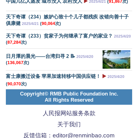
中国几亿人蒸发 城市没人 农村没人
▶️
(
91,867
次)
2025/4/21
天下奇谭（234）嫉妒心致十个儿子都残疾 改错向善十子
俱康健
(
90,064
次)
2025/4/21
天下奇谭（233）贫家子为何继承了富户的家业？
2025/4/20
(
87,284
次)
日月潭的晨光——台湾归寻 2 📝
2025/4/20
(
136,067
次)
富士康搬迁设备 苹果加速转移中国供应链！
▶️
2025/4/20
(
90,070
次)
Copyright© RMB Public Foundation Inc.
All Rights Reserved
人民报网站服务条款
关于我们
反馈信箱：
editor@renminbao.com