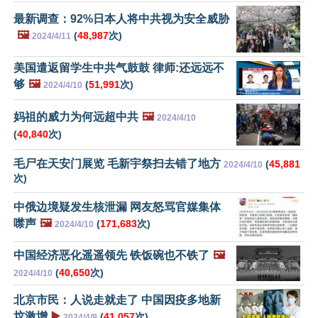
最新调查：92%日本人将中共视为安全威胁
🖼️
(
48,987
次)
2024/4/11
美国遣返留学生中共气鼓鼓 律师:还远远不
够
🖼️
(
51,991
次)
2024/4/10
妈祖的威力为何远超中共
🖼️
2024/4/10
(
40,840
次)
毛尸在天安门展览 毛新宇祭扫去错了地方
(
45,881
2024/4/10
次)
中俄边境疑发生核泄漏 网友怒骂官媒集体
噤声
🖼️
(
171,683
次)
2024/4/10
中国经济恶化遥遥领先 铁饭碗也不铁了
🖼️
(
40,650
次)
2024/4/10
北京市民：人说走就走了 中国因疫多地新
坟激增
▶️
(
41,057
次)
2024/4/9