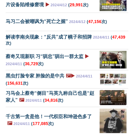
片设备陷维修窘境
▶️
(
29,991
次)
2024/4/12
马习二会被嘲讽为“死亡之握”
(
47,156
次)
2024/4/12
解读李南央现象：“反共”成了幌子和招牌
(
47,439
2024/4/11
次)
蔡奇又现新职 习“驯忠”驯出一群太监
▶️
(
36,729
次)
2024/4/11
黑虫打脸专家 肿脸的是中共
🖼️▶️
2024/4/11
(
156,631
次)
习马会上蔡奇“侧目”马英九称自己也是“赵
家人”
🖼️
(
34,816
次)
2024/4/11
千古第一贪是他！一代权臣和坤逊色多了
🖼️
(
177,085
次)
2024/4/11