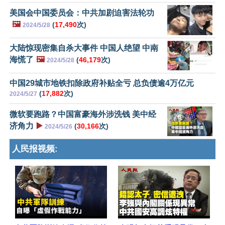
美国会中国委员会：中共加剧迫害法轮功
🖼️
(
17,490
次)
2024/5/28
大陆惊现密集自杀大事件 中国人绝望 中南
海慌了
🖼️
(
46,179
次)
2024/5/28
中国29城市地铁扣除政府补贴全亏 总负债逾4万亿元
(
17,882
次)
2024/5/27
微软要跑路？中国富豪海外涉洗钱 美中经
济角力
▶️
(
30,166
次)
2024/5/26
人民报视频: