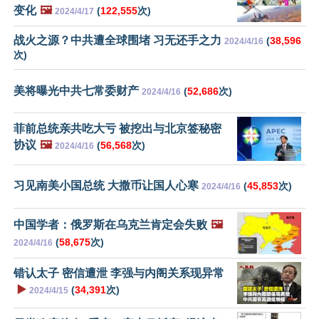
变化
🖼️
(
122,555
次)
2024/4/17
战火之源？中共遭全球围堵 习无还手之力
(
38,596
2024/4/16
次)
美将曝光中共七常委财产
(
52,686
次)
2024/4/16
菲前总统亲共吃大亏 被挖出与北京签秘密
协议
🖼️
(
56,568
次)
2024/4/16
习见南美小国总统 大撒币让国人心寒
(
45,853
次)
2024/4/16
中国学者：俄罗斯在乌克兰肯定会失败
🖼️
(
58,675
次)
2024/4/16
错认太子 密信遭泄 李强与内阁关系现异常
▶️
(
34,391
次)
2024/4/15