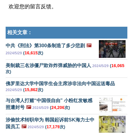
欢迎您的留言反馈。
相关文章：
中共《刑法》第300条制造了多少悲剧
🖼️
(
16,615
次)
2024/5/29
美制裁三名涉僵尸欺诈炸弹威胁的中国人
(
16,065
2024/5/29
次)
佛罗里达大学中国学生会主席涉非法向中国运送毒品
(
15,862
次)
2024/5/29
与台湾人打赌“中国很自由” 小粉红发敏感
照遭封号
🖼️
(
24,206
次)
2024/5/29
涉偷技术转职华为 韩国起诉前SK海力士中
国员工
🖼️
(
17,179
次)
2024/5/29