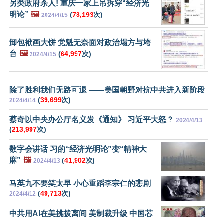
另类政府杀人! 重庆一家上吊拆穿“经济光
明论”
🖼️
(
78,193
次)
2024/4/15
卸包袱画大饼 党魁无奈面对政治塌方与垮
台
🖼️
(
64,997
次)
2024/4/15
除了胜利我们无路可退 ——美国朝野对抗中共进入新阶段
(
39,699
次)
2024/4/14
蔡奇以中央办公厅名义发《通知》 习近平大怒？
2024/4/13
(
213,997
次)
数字会讲话 习的“经济光明论”变“精神大
麻”
🖼️
(
41,902
次)
2024/4/13
马英九不要笑太早 小心重蹈李宗仁的悲剧
(
49,713
次)
2024/4/12
中共用AI在美挑拨离间 美制裁升级 中国芯