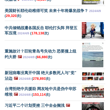
美国财长耶伦幼稚得可笑 未来十年将爆发战争？
2024/4/9
(
29,320
次)
中共倾销战遭各国反击 耶伦打头阵 拜登五
军压境
(
178,138
次)
2024/4/9
重施故计？巨轮青岛号失动力 恐要撞上纽
约大桥
🖼️
(
66,880
次)
2024/4/9
新冠病毒没离开中国 绝大多数死人与“党”
沾边
🖼️
(
278,893
次)
2024/4/8
台湾拒绝中共援助 网友呛中共是伪中华苏
维埃
🖼️
(
153,114
次)
2024/4/8
习近平二个计划受挫 三中全会搁浅
🖼️