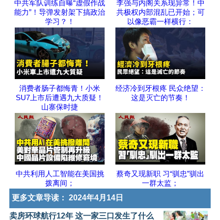
中共军队训练自曝“虚假作战
李强与内阁关系现异常！中
能力”！导弹发射架下搞政治
共极权内部混乱已开始；可
学习？！
以像恶霸一样横行：
消费者肠子都悔青！小米
经济冷到牙根疼 民众绝望：
SU7上市后遭遇九大质疑！
这是灭亡的节奏！
山寨保时捷
中共利用人工智能在美国挑
蔡奇又现新职 习“驯忠”驯出
拨离间；
一群太监；
更多文章导读：
2024年4月14日
卖房环球航行12年 这一家三口发生了什么