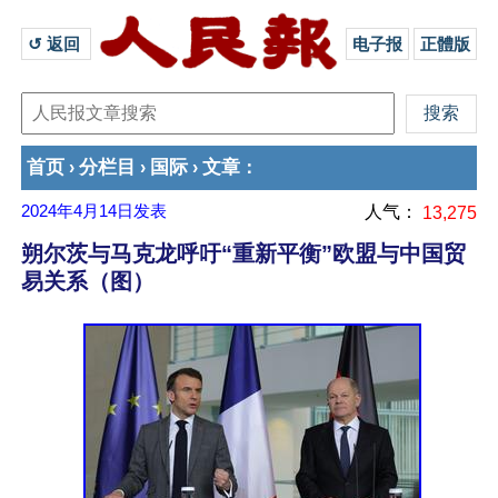
↺ 返回 
电子报
正體版
首页
分栏目
国际
文章
›
›
›
：
2024年4月14日
发表
人气：
13,275
朔尔茨与马克龙呼吁“重新平衡”欧盟与中国贸
易关系（图）