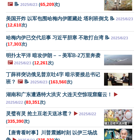
🖼️
📝
(
65,209
次)
2025/6/23
美国开炸 以军包围哈梅内伊匿藏处 塔利班倒戈 📝
2025/6/23
(
12,610
次)
哈梅内伊已交代后事 习近平胆寒 不敢打台湾 📝
2025/6/23
(
17,303
次)
明扑太平洋 暗攻伊朗－－美军B-2万里奔袭
🖼️
(
12,261
次)
2025/6/23
丁薛祥突访俄见普京吐4字 暗示要接总书记
班？
🖼️
📝
(
163,560
次)
2025/6/23
湖南和广东遭遇特大洪灾 大连天空惊现窟窿云！
▶️
(
83,351
次)
2025/6/22
灵璧有灵 抢土豆老天送冰雹？
▶️
2025/6/22
(
335,390
次)
【唐青看时事】川普震撼时刻 以伊三场战
争
▶️