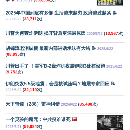
(
335,330
次)
2025/6/22
2025年中国到底有多惨 生活越来越穷 政府越过越紧 📝
(
33,711
次)
2025/6/22
川普为何轰炸伊朗 揭开背后更深层原因
(
13,967
次)
2025/6/22
胡锦涛老泪纵横 最新内部讲话承认有大错 📝
2025/6/22
(
68,935
次)
川普出手了 ！美军B-2轰炸机夜袭伊朗3处核设施
2025/6/22
(
9,752
次)
伊朗突发5.5级地震，会是核试验吗？地震专家回应 📝
(
32,110
次)
2025/6/22
天下奇谭（288）雷神纠错
(
85,498
次)
2025/6/22
一个灵验的魔咒：中共挺谁谁死
🖼️
(
59,684
次)
2025/6/21