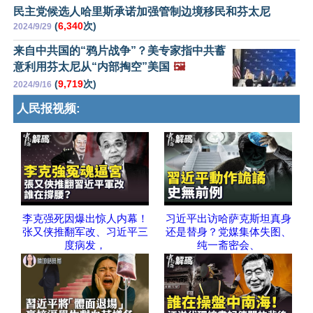
民主党候选人哈里斯承诺加强管制边境移民和芬太尼
(
6,340
次)
2024/9/29
来自中共国的“鸦片战争”？美专家指中共蓄
意利用芬太尼从“内部掏空”美国
🖼️
(
9,719
次)
2024/9/16
人民报视频:
李克强死因爆出惊人内幕！
习近平出访哈萨克斯坦真身
张又侠推翻军改、习近平三
还是替身？党媒集体失图、
度病发，
纯一斋密会、