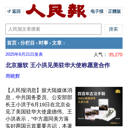
↺ 返回 
电子报
正體版
首页
分栏目
时事
文章
›
›
›
：
2025年6月21日
发表
人气：
35,270
北京服软 王小洪见美驻华大使称愿意合作
周晓辉
【人民报消息】据大陆媒体消
息，中共国务委员、公安部部
长王小洪于6月19日在北京会
见了美国驻华大使庞德伟。王
小洪表示，“中方愿同美方落
实好两国元首重要共识，本著