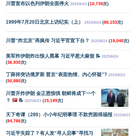
川普宣布以色列伊朗全面停火
(
10,739
次)
2025/6/24
1999年7月20日北京上访纪实（上）
(
86,153
次)
2025/6/24
川普“炸北京”再疯传 习近平官宣下台？
(
19,040
次)
2025/6/24
美军炸伊朗炸出惊人黑幕 习近平惹大麻烦 📝
2025/6/24
(
36,930
次)
丁薛祥突访俄罗斯 普京“表面热情、内心怀疑”?
2025/6/23
(
50,880
次)
川普开炸伊朗 金正恩惊惧 朝鲜将成下一个
？
🖼️
📝
(
15,199
次)
2025/6/23
天下奇谭（289）小小年纪明事理 不欺穷困得福报
2025/6/23
(
84,786
次)
习近平失踪了？有人发“寻人启事”寻找习