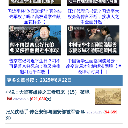
习近平将“体面退场”？真的失
汪洋代理总书记？习近平大
去军权了吗？高校逼学生献
权旁落传言不断，接班人之
血花样多【
争全面升温！
普京忘记习近平生日？习不
中国留学生面临间谍疑云；
再是普京好兄弟；张又侠推
改变政局才能解经济困境【 #
翻习近平军改【
晓坤话时局 】｜
更多文章导读：
2025年6月22日
小说：大梁英雄传之王者归来（15） 破境
🖼️
(
621,030
次)
2025/6/25
张又侠动手 传公安部与国安部被军管 📝
(
54,659
2025/6/25
次)