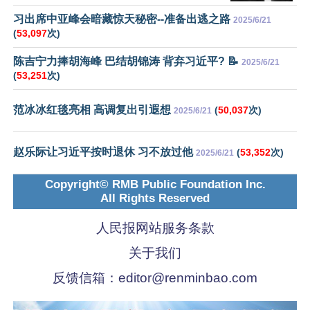
习出席中亚峰会暗藏惊天秘密--准备出逃之路
2025/6/21
(
53,097
次)
陈吉宁力捧胡海峰 巴结胡锦涛 背弃习近平? 📝
2025/6/21
(
53,251
次)
范冰冰红毯亮相 高调复出引遐想
(
50,037
次)
2025/6/21
赵乐际让习近平按时退休 习不放过他
(
53,352
次)
2025/6/21
Copyright© RMB Public Foundation Inc.
All Rights Reserved
人民报网站服务条款
关于我们
反馈信箱：
editor@renminbao.com