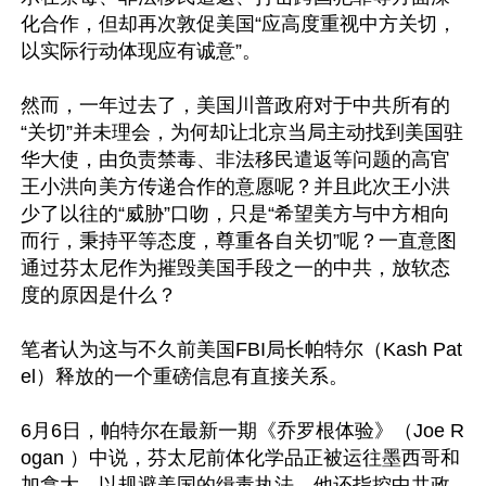
化合作，但却再次敦促美国“应高度重视中方关切，
以实际行动体现应有诚意”。

然而，一年过去了，美国川普政府对于中共所有的
“关切”并未理会，为何却让北京当局主动找到美国驻
华大使，由负责禁毒、非法移民遣返等问题的高官
王小洪向美方传递合作的意愿呢？并且此次王小洪
少了以往的“威胁”口吻，只是“希望美方与中方相向
而行，秉持平等态度，尊重各自关切”呢？一直意图
通过芬太尼作为摧毁美国手段之一的中共，放软态
度的原因是什么？

笔者认为这与不久前美国FBI局长帕特尔（Kash Pat
el）释放的一个重磅信息有直接关系。

6月6日，帕特尔在最新一期《乔罗根体验》（Joe R
ogan ）中说，芬太尼前体化学品正被运往墨西哥和
加拿大，以规避美国的缉毒执法。他还指控中共政