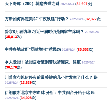
天下奇谭（290）韩愈去世之谜
(
84,607
次)
2025/6/24
万斯如何界定美军“午夜铁锤”行动？
(
32,377
次)
2025/6/24
普京8月底访华 习近平届时仍是国家主席吗？
2025/6/24
(
35,013
次)
中共多地政府“罚款增收”惹民怨
(
85,553
次)
2025/6/24
令人发指！被指居者遭刑警脱裤灌尿、舔肛
2025/6/24
(
36,176
次)
川普宣布以伊停火前最关键的几小时发生了什么？ 📝
(
13,639
次)
2025/6/24
伊朗欲断北京中东血脉 分析：中共倒台开始于此 📝
(
34,028
次)
2025/6/24