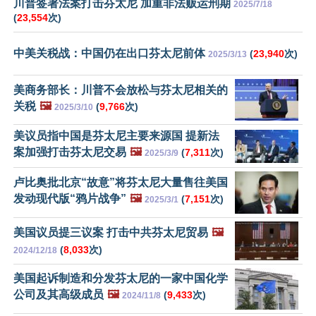
川普签署法案打击芬太尼 加重非法贩运刑期
2025/7/18
(
23,554
次)
中美关税战：中国仍在出口芬太尼前体
(
23,940
次)
2025/3/13
美商务部长：川普不会放松与芬太尼相关的
关税
🖼️
(
9,766
次)
2025/3/10
美议员指中国是芬太尼主要来源国 提新法
案加强打击芬太尼交易
🖼️
(
7,311
次)
2025/3/9
卢比奥批北京“故意”将芬太尼大量售往美国
发动现代版“鸦片战争”
🖼️
(
7,151
次)
2025/3/1
美国议员提三议案 打击中共芬太尼贸易
🖼️
(
8,033
次)
2024/12/18
美国起诉制造和分发芬太尼的一家中国化学
公司及其高级成员
🖼️
(
9,433
次)
2024/11/8