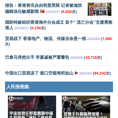
报告：香港资讯自由明显受限 记者被滋扰
编辑淡化敏感新闻
🖼️
(
6,830
次)
2025/4/17
国际特赦组织香港海外分会成立 首个“ 流亡分会”支援离散
港⼈
(
5,156
次)
2025/4/17
贸易战下 香港地产、物流、传媒业命悬一线
(
7,080
2025/4/9
次)
巴拿马突然出手 李嘉诚被严重警告
(
10,716
次)
2025/4/9
中国出口贸易凉了 港口空箱堆积如山
▶️
(
94,242
次)
2025/4/4
人民报视频: