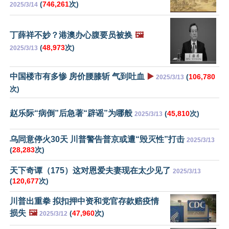
(
746,261
次)
2025/3/14
丁薛祥不妙？港澳办心腹要员被换
🖼️
(
48,973
次)
2025/3/13
中国楼市有多惨 房价腰膝斩 气到吐血
▶️
(
106,780
2025/3/13
次)
赵乐际“病倒”后急著“辟谣”为哪般
(
45,810
次)
2025/3/13
乌同意停火30天 川普警告普京或遭“毁灭性”打击
2025/3/13
(
28,283
次)
天下奇谭（175）这对恩爱夫妻现在太少见了
2025/3/13
(
120,677
次)
川普出重拳 拟扣押中资和党官存款赔疫情
损失
🖼️
(
47,960
次)
2025/3/12