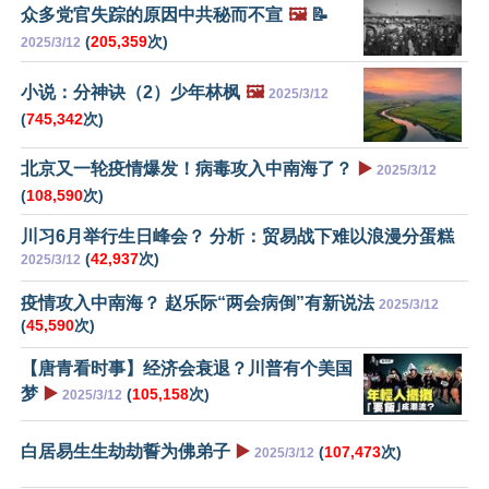
众多党官失踪的原因中共秘而不宣
🖼️
📝
(
205,359
次)
2025/3/12
小说：分神诀（2）少年林枫
🖼️
2025/3/12
(
745,342
次)
北京又一轮疫情爆发！病毒攻入中南海了？
▶️
2025/3/12
(
108,590
次)
川习6月举行生日峰会？ 分析：贸易战下难以浪漫分蛋糕
(
42,937
次)
2025/3/12
疫情攻入中南海？ 赵乐际“两会病倒”有新说法
2025/3/12
(
45,590
次)
【唐青看时事】经济会衰退？川普有个美国
梦
▶️
(
105,158
次)
2025/3/12
白居易生生劫劫誓为佛弟子
▶️
(
107,473
次)
2025/3/12