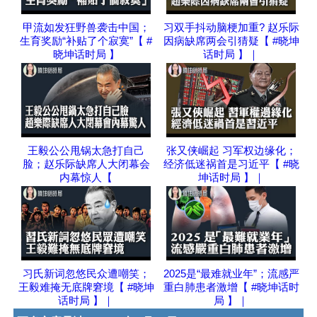
甲流如发狂野兽袭击中国；
习双手抖动脑梗加重? 赵乐际
生育奖励“补贴了个寂寞”【 #
因病缺席两会引猜疑【 #晓坤
晓坤话时局 】
话时局 】｜
王毅公公甩锅太急打自己
张又侠崛起 习军权边缘化；
脸；赵乐际缺席人大闭幕会
经济低迷祸首是习近平【 #晓
内幕惊人【
坤话时局 】｜
习氏新词忽悠民众遭嘲笑；
2025是“最难就业年”；流感严
王毅难掩无底牌窘境【 #晓坤
重白肺患者激增【 #晓坤话时
话时局 】｜
局 】｜