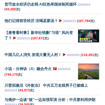
货币放水经济仍走弱 AI狂热举国体制死循环
2025/3/15
(
43,265
次)
他们记得前世经历 没喝孟婆汤？
▶️
(
107,794
次)
2025/3/15
【唐青看时事】新华社悄删“习语” 风向变
了？
▶️
(
107,672
次)
2025/3/15
中国几亿人消失 发现大量无人村！
▶️
(
110,451
次)
2025/3/15
小说：分神诀（4）融合丹火
🖼️
2025/3/15
(
749,175
次)
川普拟激活《外敌法》 中共五万走线男子已被瞄上
(
43,973
次)
2025/3/15
与俄伊一边谈“核”一边加强军演 分析：中共要利用伊朗
(
28,505
次)
2025/3/14