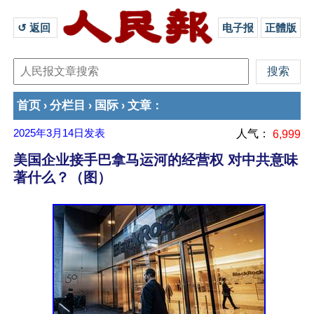
↺ 返回 
电子报
正體版
首页
分栏目
国际
文章
›
›
›
：
2025年3月14日
发表
人气：
6,999
美国企业接手巴拿马运河的经营权 对中共意味
著什么？（图）