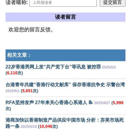
读者暱称:
读者留言
欢迎您的留言反馈。
相关文章：
22岁香港男网上发“共产党下台”等讯息 被控罪
2025/5/1
(
6,110
次)
台港青年共建“香港行动文献库” 保存香港抗争史 示警台湾
(
5,651
次)
2025/5/1
RFA坚持发声 27年来关心香港心系港人 📝
(
5,998
2025/4/27
次)
港商加快以香港制造产品供应中国市场 分析：弃美市场死
路一条
(
10,046
次)
2025/4/18