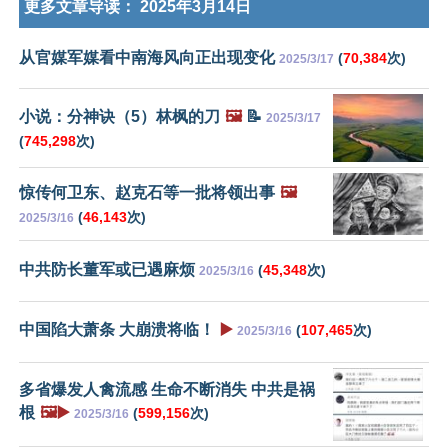
更多文章导读：
2025年3月14日
从官媒军媒看中南海风向正出现变化
(
70,384
次)
2025/3/17
小说：分神诀（5）林枫的刀
🖼️
📝
2025/3/17
(
745,298
次)
惊传何卫东、赵克石等一批将领出事
🖼️
(
46,143
次)
2025/3/16
中共防长董军或已遇麻烦
(
45,348
次)
2025/3/16
中国陷大萧条 大崩溃将临！
▶️
(
107,465
次)
2025/3/16
多省爆发人禽流感 生命不断消失 中共是祸
根
🖼️▶️
(
599,156
次)
2025/3/16