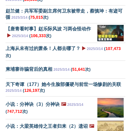
赵兰健：共军军委副主席何卫东被带走，蔡慎坤：有迹可
循
(
75,015
次)
2025/3/14
【唐青看时事】赵乐际风波 习两会怪动作
▶️
(
106,333
次)
2025/3/14
上海从未有过的萧条！人都去哪了？
▶️
(
107,473
2025/3/14
次)
柬埔寨诈骗背后的真相
(
51,641
次)
2025/3/14
天下奇谭（177）她今生脸部僵硬与前世一场惨剧的关联
(
126,197
次)
2025/3/14
小说：分神诀（3）分神诀
🖼️
2025/3/14
(
747,712
次)
小说：大梁英雄传之王者归来（2）遗诏
🖼️