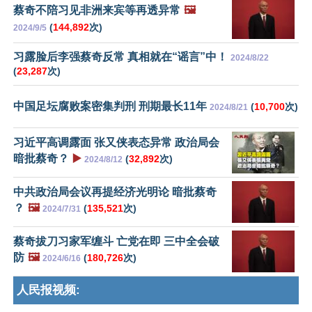
蔡奇不陪习见非洲来宾等再透异常
🖼️
(
144,892
次)
2024/9/5
习露脸后李强蔡奇反常 真相就在“谣言”中！
2024/8/22
(
23,287
次)
中国足坛腐败案密集判刑 刑期最长11年
(
10,700
次)
2024/8/21
习近平高调露面 张又侠表态异常 政治局会
暗批蔡奇？
▶️
(
32,892
次)
2024/8/12
中共政治局会议再提经济光明论 暗批蔡奇
？
🖼️
(
135,521
次)
2024/7/31
蔡奇拔刀习家军缠斗 亡党在即 三中全会破
防
🖼️
(
180,726
次)
2024/6/16
人民报视频: