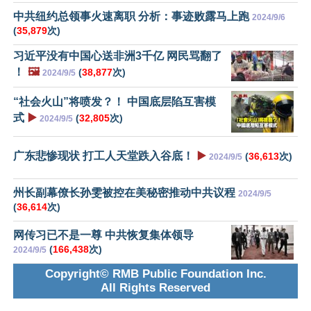
中共纽约总领事火速离职 分析：事迹败露马上跑
2024/9/6
(
35,879
次)
习近平没有中国心送非洲3千亿 网民骂翻了
！
🖼️
(
38,877
次)
2024/9/5
“社会火山”将喷发？！ 中国底层陷互害模
式
▶️
(
32,805
次)
2024/9/5
广东悲惨现状 打工人天堂跌入谷底！
▶️
(
36,613
次)
2024/9/5
州长副幕僚长孙雯被控在美秘密推动中共议程
2024/9/5
(
36,614
次)
网传习已不是一尊 中共恢复集体领导
(
166,438
次)
2024/9/5
Copyright© RMB Public Foundation Inc.
All Rights Reserved