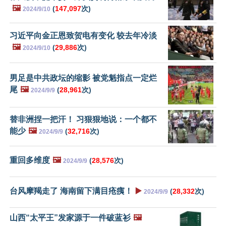
🖼️
(
147,097
次)
2024/9/10
习近平向金正恩致贺电有变化 较去年冷淡
🖼️
(
29,886
次)
2024/9/10
男足是中共政坛的缩影 被党魁指点一定烂
尾
🖼️
(
28,961
次)
2024/9/9
替非洲捏一把汗！ 习狠狠地说：一个都不
能少
🖼️
(
32,716
次)
2024/9/9
重回多维度
🖼️
(
28,576
次)
2024/9/9
台风摩羯走了 海南留下满目疮痍！
▶️
(
28,332
次)
2024/9/9
山西“太平王”发家源于一件破蓝衫
🖼️