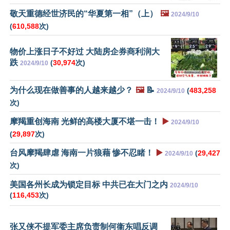
敬天重德经世济民的“华夏第一相”（上）
🖼️
2024/9/10
(
610,588
次)
物价上涨日子不好过 大陆房企券商利润大
跌
(
30,974
次)
2024/9/10
为什么现在做善事的人越来越少？
🖼️
📝
(
483,258
2024/9/10
次)
摩羯重创海南 光鲜的高楼大厦不堪一击！
▶️
2024/9/10
(
29,897
次)
台风摩羯肆虐 海南一片狼藉 惨不忍睹！
▶️
(
29,427
2024/9/10
次)
美国各州长成为锁定目标 中共已在大门之内
2024/9/10
(
116,453
次)
张又侠不提军委主席负责制何衞东唱反调