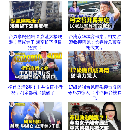
台风摩羯登陆 豆腐渣大楼现
台湾京华城容积案，柯文哲
形！摩羯走了 海南留下满目
遭收押禁见；长春传杀警夺
疮痍 ！
枪大案，
榜首贪污2兆！中共贪官排行
17级超强台风摩羯袭击海南
榜；习亲部署又搞砸了！
破坏力惊人 ！小区阳台被吹
飞