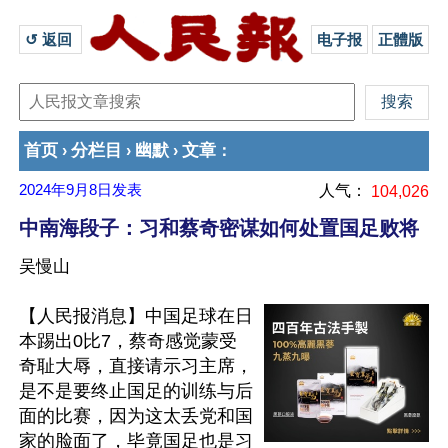
↺ 返回 
电子报
正體版
首页
分栏目
幽默
文章
›
›
›
：
2024年9月8日
发表
人气：
104,026
中南海段子：习和蔡奇密谋如何处置国足败将
吴慢山
【人民报消息】中国足球在日
本踢出0比7，蔡奇感觉蒙受
奇耻大辱，直接请示习主席，
是不是要终止国足的训练与后
面的比赛，因为这太丢党和国
家的脸面了，毕竟国足也是习