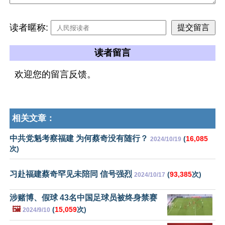
读者暱称:
读者留言
欢迎您的留言反馈。
相关文章：
中共党魁考察福建 为何蔡奇没有随行？
(
16,085
2024/10/19
次)
习赴福建蔡奇罕见未陪同 信号强烈
(
93,385
次)
2024/10/17
涉赌博、假球 43名中国足球员被终身禁赛
🖼️
(
15,059
次)
2024/9/10