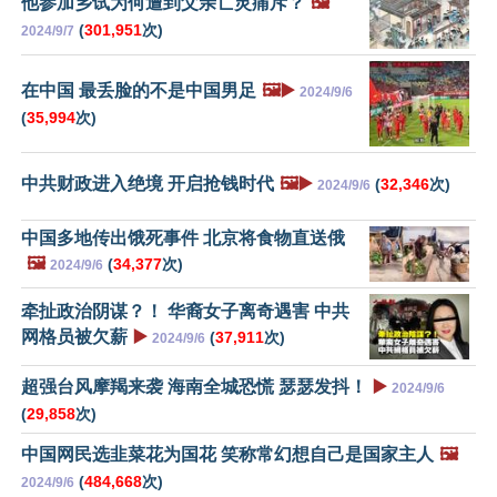
他参加乡试为何遭到父亲亡灵痛斥？
🖼️
(
301,951
次)
2024/9/7
在中国 最丢脸的不是中国男足
🖼️▶️
2024/9/6
(
35,994
次)
中共财政进入绝境 开启抢钱时代
🖼️▶️
(
32,346
次)
2024/9/6
中国多地传出饿死事件 北京将食物直送俄
🖼️
(
34,377
次)
2024/9/6
牵扯政治阴谋？！ 华裔女子离奇遇害 中共
网格员被欠薪
▶️
(
37,911
次)
2024/9/6
超强台风摩羯来袭 海南全城恐慌 瑟瑟发抖！
▶️
2024/9/6
(
29,858
次)
中国网民选韭菜花为国花 笑称常幻想自己是国家主人
🖼️
(
484,668
次)
2024/9/6