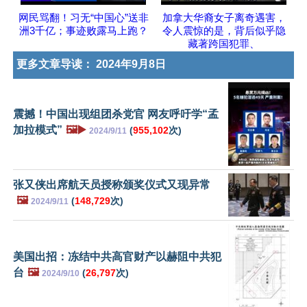
网民骂翻！习无“中国心”送非
加拿大华裔女子离奇遇害，
洲3千亿；事迹败露马上跑？
令人震惊的是，背后似乎隐
藏著跨国犯罪、
更多文章导读：
2024年9月8日
震撼！中国出现组团杀党官 网友呼吁学“孟
加拉模式”
🖼️▶️
(
955,102
次)
2024/9/11
张又侠出席航天员授称颁奖仪式又现异常
🖼️
(
148,729
次)
2024/9/11
美国出招：冻结中共高官财产以赫阻中共犯
台
🖼️
(
26,797
次)
2024/9/10