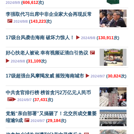
(
606,612
次)
2024/9/9
李强取代习出席中非企业家大会再现反常
🖼️
(
143,223
次)
2024/9/8
17级台风袭击海南 破坏力惊人！
▶️
(
130,911
次)
2024/9/8
好心扶老人被讹 幸有视频证清白引热议
🖼️
▶️
(
31,109
次)
2024/9/8
17级超强台风摩羯发威 摧毁海南城市
▶️
(
30,824
次)
2024/9/7
中共贪官排行榜 榜首贪污2万亿元人民币
🖼️▶️
(
37,431
次)
2024/9/7
党魁“亲自部署”又搞砸了！北交所成交量萎
缩逾9成
🖼️
(
29,184
次)
2024/9/7