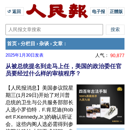
↺ 返回 
电子报
正體版
首页
分栏目
杂谈
文章
›
›
›
：
2025年1月30日
发表
人气：
90,877
从被总统提名到走马上任，美国的政治委任官
员要经过什么样的审核程序？
【人民报消息】美国参议院星
期三(1月29日)开始了对川普
总统的卫生与公共服务部部长
人选小罗伯特．F.肯尼迪(Rob
ert F.Kennedy,Jr.)的确认听证
会。这些内阁人选必需得到参