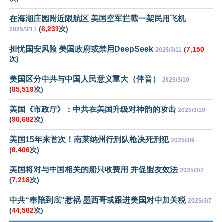
在海湖庄园附近限航区 美国空军拦截一架民用飞机
(
6,239
次)
2025/3/11
担忧国安风险 美国政府或禁用DeepSeek
(
7,150
2025/3/11
次)
美国区分中共与中国人民意义重大（伴音）
2025/3/10
(
85,519
次)
美国《市政厅》：中共在美国升级对神韵的攻击
2025/3/10
(
90,682
次)
美国15年来首次！南莱纳州行刑队枪决死刑犯
2025/3/9
(
6,406
次)
美国将对与中国相关的船只收费用 并促盟友效法
2025/3/7
(
7,218
次)
中共“奉陪到底”惹祸 墨西哥或跟进美国对中加关税
2025/3/7
(
44,582
次)