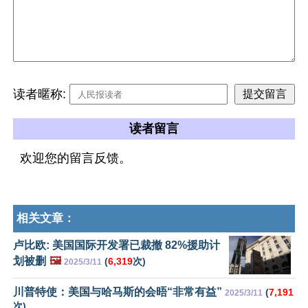
读者暱称:
读者留言
欢迎您的留言反馈。
相关文章：
卢比欧: 美国国际开发署已裁撤 82%援助计
划被删
🖼️
(
6,319
次)
2025/3/11
川普特使：美国与哈马斯的会晤“非常有益”
(
7,191
2025/3/11
次)