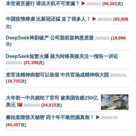
末世谣言盛行 谁说天机不可泄漏？
▶️
(
96,561
次)
2025/2/1
中国疫情肆虐 比新冠还猛 走了很多人！
▶️
(
93,008
2025/2/1
次)
DeepSeek神剧破产 公司股权架构惹质疑
(
19,996
2025/2/1
次)
DeepSeek短暂火爆 疑为转移美媒关注一报告一诉讼
(
21,396
次)
2025/1/31
党官连精神病都可以造假 中共官场成精神病大院
2025/1/31
(
18,755
次)
大年初一中共就吃了官司 被美国告赔250亿
美元
🖼️
(
24,015
次)
2025/1/31
秦始皇陵惊天秘密 四十年不敢挖掘真相！
▶️
2025/1/31
(
94,457
次)