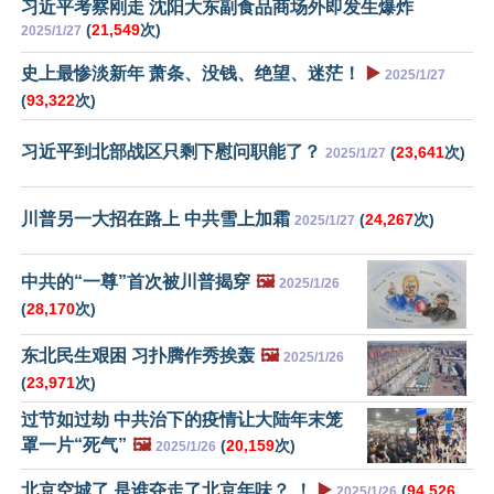
习近平考察刚走 沈阳大东副食品商场外即发生爆炸
(
21,549
次)
2025/1/27
史上最惨淡新年 萧条、没钱、绝望、迷茫！
▶️
2025/1/27
(
93,322
次)
习近平到北部战区只剩下慰问职能了？
(
23,641
次)
2025/1/27
川普另一大招在路上 中共雪上加霜
(
24,267
次)
2025/1/27
中共的“一尊”首次被川普揭穿
🖼️
2025/1/26
(
28,170
次)
东北民生艰困 习扑腾作秀挨轰
🖼️
2025/1/26
(
23,971
次)
过节如过劫 中共治下的疫情让大陆年末笼
罩一片“死气”
🖼️
(
20,159
次)
2025/1/26
北京空城了 是谁夺走了北京年味？ ！
▶️
(
94,526
2025/1/26