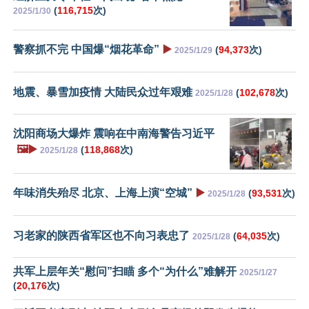
(
116,715
次)
2025/1/30
警察抓不完 中国爆“烟花革命”
▶️
(
94,373
次)
2025/1/29
地震、暴雪加疫情 大陆民众过年艰难
(
102,678
次)
2025/1/28
沈阳商场大爆炸 震响在中南海警告习近平
🖼️▶️
(
118,868
次)
2025/1/28
年味消失殆尽 北京、上海上演“空城”
▶️
(
93,531
次)
2025/1/28
习老家的陕西省军区也不向习表忠了
(
64,035
次)
2025/1/28
共军上层年关“慰问”扫瞄 多个“为什么”难解开
2025/1/27
(
20,176
次)