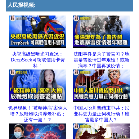
人民报视频:
央视高级黑曝光习近况；
沈阳事件是为了警告习？地
DeepSeek可窃取信用卡资
震暴雪疫情过年艰难！或新
料！
病毒？中国再掀疫情；
诡异现象！“被精神病”案例大
中国人盼川普结束中共；民
增？放鞭炮取消养老补贴；
变兵变力量正伺机行动！谁
还有一波！？
害最多中国人？