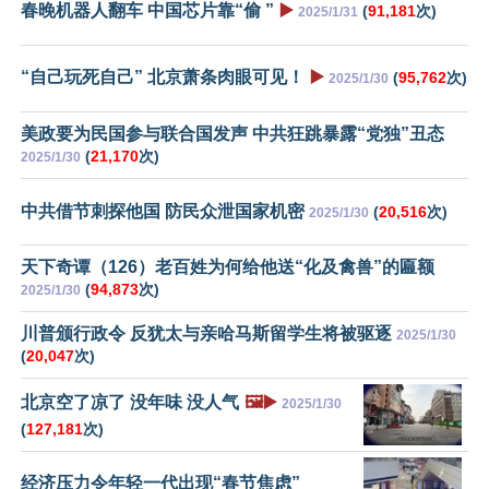
春晚机器人翻车 中国芯片靠“偷 ”
▶️
(
91,181
次)
2025/1/31
“自己玩死自己” 北京萧条肉眼可见！
▶️
(
95,762
次)
2025/1/30
美政要为民国参与联合国发声 中共狂跳暴露“党独”丑态
(
21,170
次)
2025/1/30
中共借节刺探他国 防民众泄国家机密
(
20,516
次)
2025/1/30
天下奇谭（126）老百姓为何给他送“化及禽兽”的匾额
(
94,873
次)
2025/1/30
川普颁行政令 反犹太与亲哈马斯留学生将被驱逐
2025/1/30
(
20,047
次)
北京空了凉了 没年味 没人气
🖼️▶️
2025/1/30
(
127,181
次)
经济压力令年轻一代出现“春节焦虑”