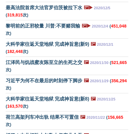
最高法院首席大法官罗伯茨被拉下水
🖼️▶️
2020/12/5
(
319,815
次)
黎明前的正邪较量 川普:不要赌我输
🖼️▶️
(
451,048
2020/12/4
次)
大科学家往返天堂地狱 完成神旨意(新9)
🖼️
2020/12/1
(
182,448
次)
江泽民与炕战蜜友陈至立的生死之交
🖼️
(
521,665
2020/11/30
次)
习近平为何不在最后的时刻停下脚步
🖼️
(
356,294
2020/11/29
次)
大科学家往返天堂地狱 完成神旨意(新8)
🖼️
2020/11/25
(
163,570
次)
荷兰高架列车冲出轨 结果不可置信
🖼️
(
156,665
2020/11/22
次)