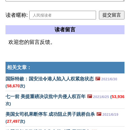
读者暱称:
读者留言
欢迎您的留言反馈。
相关文章：
国际特赦：国安法令港人陷入人权紧急状态
🖼️
2021/6/30
(
58,670
次)
七一前 美提重磅决议批中共侵人权百年
🖼️
(
53,936
2021/6/25
次)
美国女司机果断停车 成功阻止男子跳桥自杀
🖼️
2021/6/19
(
27,497
次)