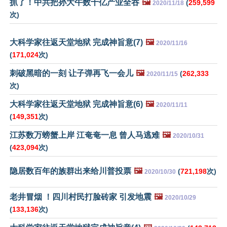
抓了！中共把孙大午数十亿产业全吞
🖼️
(
259,599
2020/11/18
次)
大科学家往返天堂地狱 完成神旨意(7)
🖼️
2020/11/16
(
171,024
次)
刺破黑暗的一刻 让子弹再飞一会儿
🖼️
(
262,333
2020/11/15
次)
大科学家往返天堂地狱 完成神旨意(6)
🖼️
2020/11/11
(
149,351
次)
江苏数万螃蟹上岸 江奄奄一息 曾人马逃难
🖼️
2020/10/31
(
423,094
次)
隐居数百年的族群出来给川普投票
🖼️
(
721,198
次)
2020/10/30
老井冒烟 ！四川村民打脸砖家 引发地震
🖼️
2020/10/29
(
133,136
次)