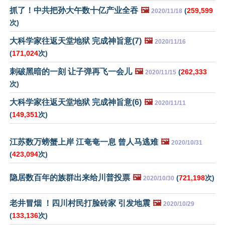
抓了！中共把孙大午数十亿产业全吞
🖼️
(
259,599
2020/11/18
次)
大科学家往返天堂地狱 完成神旨意(7)
🖼️
2020/11/16
(
171,024
次)
刺破黑暗的一刻 让子弹再飞一会儿
🖼️
(
262,333
2020/11/15
次)
大科学家往返天堂地狱 完成神旨意(6)
🖼️
2020/11/11
(
149,351
次)
江苏数万螃蟹上岸 江奄奄一息 曾人马逃难
🖼️
2020/10/31
(
423,094
次)
隐居数百年的族群出来给川普投票
🖼️
(
721,198
次)
2020/10/30
老井冒烟 ！四川村民打脸砖家 引发地震
🖼️
2020/10/29
(
133,136
次)