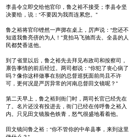
李县令立即交给他官印，鲁之裕不接受；李县令坚
决要给，说：“不要因为我而连累您。”

鲁之裕将官印铿然一声掷在桌上，厉声说：“您还不
知道我鲁亮侪的为人！”竟拍马飞驰而去。全县的人
民都焚香送他。

到了省里以后，鲁之裕先去拜见布政司和按察司，
禀告事情的前后经过。两司都说：“你犯了丧心病了
吗？像你这样做事在别的总督巡抚面前尚且不许
可，更何况是严厉异常的河南总督田文镜呢？”

第二天早上，鲁之裕到衙门时，两司长官已经先在
了。名片还没有投进去，衙门已经在传呼鲁之裕入
内。只见田文镜脸色铁青，怒气很盛地看着他。

田文镜问鲁之裕：“你不管你的中牟县事，来到这里