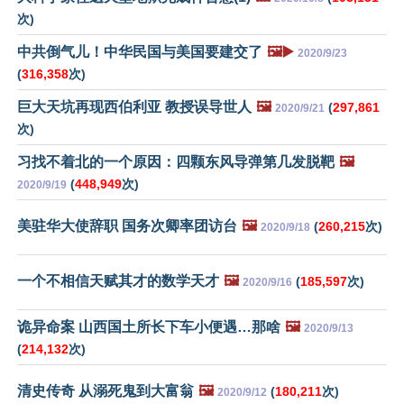
次)
中共倒气儿！中华民国与美国要建交了
🖼️▶️
2020/9/23
(
316,358
次)
巨大天坑再现西伯利亚 教授误导世人
🖼️
(
297,861
2020/9/21
次)
习找不着北的一个原因：四颗东风导弹第几发脱靶
🖼️
(
448,949
次)
2020/9/19
美驻华大使辞职 国务次卿率团访台
🖼️
(
260,215
次)
2020/9/18
一个不相信天赋其才的数学天才
🖼️
(
185,597
次)
2020/9/16
诡异命案 山西国土所长下车小便遇…那啥
🖼️
2020/9/13
(
214,132
次)
清史传奇 从溺死鬼到大富翁
🖼️
(
180,211
次)
2020/9/12