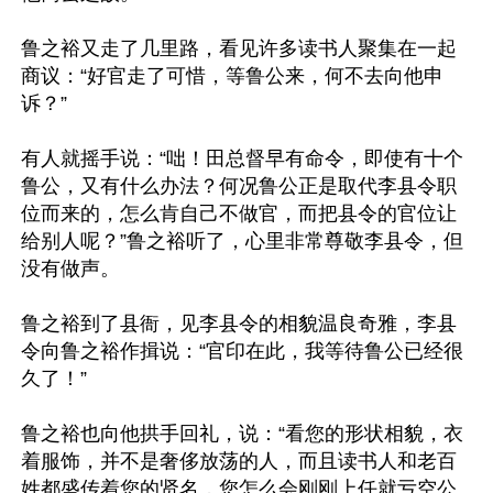
鲁之裕又走了几里路，看见许多读书人聚集在一起
商议：“好官走了可惜，等鲁公来，何不去向他申
诉？”

有人就摇手说：“咄！田总督早有命令，即使有十个
鲁公，又有什么办法？何况鲁公正是取代李县令职
位而来的，怎么肯自己不做官，而把县令的官位让
给别人呢？”鲁之裕听了，心里非常尊敬李县令，但
没有做声。

鲁之裕到了县衙，见李县令的相貌温良奇雅，李县
令向鲁之裕作揖说：“官印在此，我等待鲁公已经很
久了！”

鲁之裕也向他拱手回礼，说：“看您的形状相貌，衣
着服饰，并不是奢侈放荡的人，而且读书人和老百
姓都盛传着您的贤名，您怎么会刚刚上任就亏空公