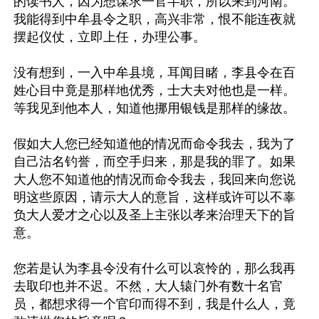
的读书人，因为想谋求一官半职，所以来到河南。
我能得到中牟县令之职，高兴非常，恨不能连夜就
摆起仪仗，立即上任，办理公事。

没有想到，一入中牟县境，耳闻目睹，李县令在百
姓心目中竟是那样地优秀，士大夫对他也是一样。
等我见到他本人，知道他挪用银钱是那样的缘故。

假如大人您已经知道他的情况而命令我去，我为了
自己沽名钓誉，而空手归来，那是我的罪了。如果
大人您不知道他的情况而命令我去，我回来向您说
明这些原因，请示大人的意旨，这样或许可以不辜
负大人爱才之心以及圣上主张以孝来治理天下的旨
意。

您若是认为李县令没有什么可以哀怜的，那么我再
去取印也并不迟。不然，大人辕门外有数十名官
员，都想求得一个官印而得不到，我是什么人，竟