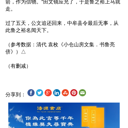
箭，作为信物。”田文镜应允了，于是鲁之裕上马就
走。

过了五天，公文追还回来，中牟县令最后无事，从
此鲁之裕名闻天下。

（参考数据：清代 袁枚《小仓山房文集．书鲁亮
侪》）△

分享到：