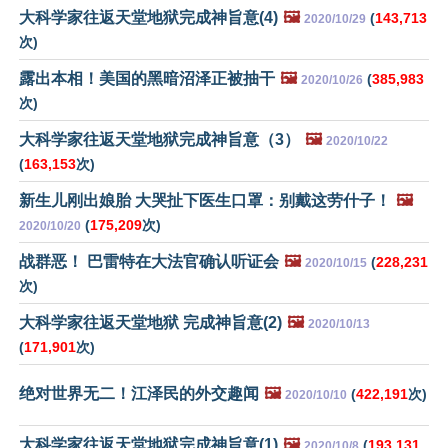
大科学家往返天堂地狱完成神旨意(4)
🖼️
(
143,713
2020/10/29
次)
露出本相！美国的黑暗沼泽正被抽干
🖼️
(
385,983
2020/10/26
次)
大科学家往返天堂地狱完成神旨意（3）
🖼️
2020/10/22
(
163,153
次)
新生儿刚出娘胎 大哭扯下医生口罩：别戴这劳什子！
🖼️
(
175,209
次)
2020/10/20
战群恶！ 巴雷特在大法官确认听证会
🖼️
(
228,231
2020/10/15
次)
大科学家往返天堂地狱 完成神旨意(2)
🖼️
2020/10/13
(
171,901
次)
绝对世界无二！江泽民的外交趣闻
🖼️
(
422,191
次)
2020/10/10
大科学家往返天堂地狱完成神旨意(1)
🖼️
(
193,131
2020/10/8