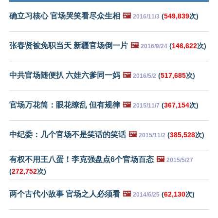
确立习核心 官场哭笑看尽众生相
🖼️
(
549,839
次)
2016/11/3
张春贤被免职当天 新疆官场倒一片
🖼️
(
146,622
次)
2016/9/24
中共官场随便扒 六娃六爹同一妈
🖼️
(
517,685
次)
2016/5/2
官场万花筒：眼花缭乱 但有规律
🖼️
(
367,154
次)
2015/11/7
中纪委：几个官场不是笑话的笑话
🖼️
(
385,528
次)
2015/11/2
有权不用王八蛋！李克强盘点6个官场百态
🖼️
2015/5/27
(
272,752
次)
两个古代小故事 官场之人必须看
🖼️
(
62,130
次)
2014/6/25