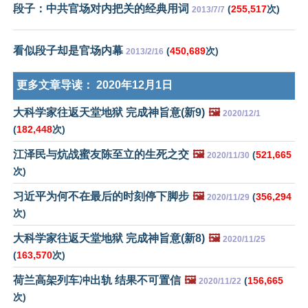
段子：中共官场对内把关的经典用词
(
255,517
次)
2013/7/7
看似段子却是官场内幕
(
450,689
次)
2013/2/16
更多文章导读：
2020年12月1日
大科学家往返天堂地狱 完成神旨意(新9)
🖼️
2020/12/1
(
182,448
次)
江泽民与炕战蜜友陈至立的生死之交
🖼️
(
521,665
2020/11/30
次)
习近平为何不在最后的时刻停下脚步
🖼️
(
356,294
2020/11/29
次)
大科学家往返天堂地狱 完成神旨意(新8)
🖼️
2020/11/25
(
163,570
次)
荷兰高架列车冲出轨 结果不可置信
🖼️
(
156,665
2020/11/22
次)