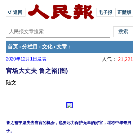
↺ 返回 
电子报
正體版
首页
分栏目
文化
文章
›
›
›
：
2020年12月1日
发表
人气：
21,221
官场大丈夫 鲁之裕(图)
陆文
鲁之裕宁愿失去当官的机会，也要尽力保护无辜的好官，堪称中华奇男