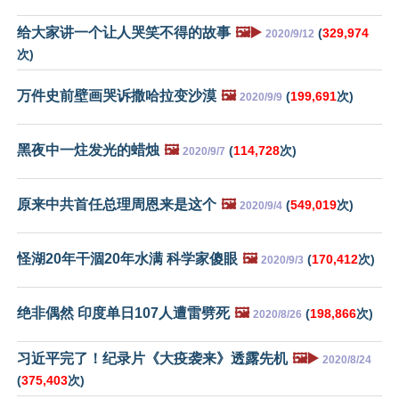
给大家讲一个让人哭笑不得的故事
🖼️▶️
(
329,974
2020/9/12
次)
万件史前壁画哭诉撒哈拉变沙漠
🖼️
(
199,691
次)
2020/9/9
黑夜中一炷发光的蜡烛
🖼️
(
114,728
次)
2020/9/7
原来中共首任总理周恩来是这个
🖼️
(
549,019
次)
2020/9/4
怪湖20年干涸20年水满 科学家傻眼
🖼️
(
170,412
次)
2020/9/3
绝非偶然 印度单日107人遭雷劈死
🖼️
(
198,866
次)
2020/8/26
习近平完了！纪录片《大疫袭来》透露先机
🖼️▶️
2020/8/24
(
375,403
次)