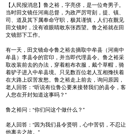
【人民报消息】鲁之裕，字亮侪，是一位奇男子。
当时田文镜任河南总督，为政严厉苛刻，提、镇、
司、道及其下属奉命守职，极其谨慎，人们在觐见
田文镜时，没有谁眼睛敢东张西望。鲁之裕就在田
文镜部下工作。

有一天，田文镜命令鲁之裕去摘取中牟县（河南中
牟县）李县令的官印，并当即代理县令。鲁之裕采
取改装前去的办法，穿着粗布衣服，戴个草帽，骑
着驴子进入中牟县境。只见数百位老人互相搀扶着
在大路上叹苦发愁。鲁之裕走上前去，询问原因，
老人回答：“听说有位鲁公要来接替我们的县令，客
人您在开封知道这事吗？”

鲁之裕问：“你们问这个做什么？”

老人回答：“因为我们县令贤明，心中苦切，不忍让
他离去之故。”
