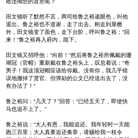
敢违拗您的旨意呢？

田文镜听了默然不言，两司给鲁之裕递眼色，叫他
退出。鲁之裕也不道谢，走了出去。刚走到屋檐
外，田文镜变了面色，走下台阶，呼叫鲁之裕：“回
来！”鲁之裕再入府内，跪下。

田文镜又招呼他：“向前！”然后将鲁之裕所佩戴的珊
瑚冠（官帽）重新戴在鲁之裕头上，叹息着说：“奇
男子！我这顶冠帽应该给你戴。没有你，我几乎错
误地撤掉了贤官。但弹劾的公文已经送出去了，没
有办法了！”

鲁之裕问：“几天了？”回答：“已经五天了，即使快
马也追不上了。”

鲁之裕说：“大人有恩，我能追还。我年轻时一天能
跑三百里；大人真要追还奏章，请赐给我一枝令