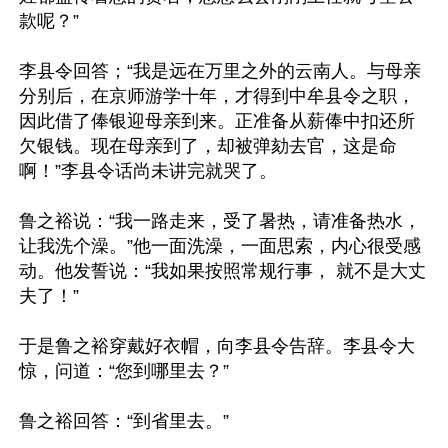
款呢？”

李县令回答；“我是远在万里之外的云南人。与母亲
分别后，在京师游学十年，才得到中牟县令之职，
因此借了俸银迎母亲到来。正准备从薪俸中扣还所
欠银钱。现在母亲到了，却被弹劾去官，这是命
啊！”李县令话尚未讲完就哭了。

鲁之裕说：“我一路走来，受了暑热，请准备热水，
让我洗个澡。”他一面洗澡，一面思索，内心很受感
动。他发誓说：“我如果按照常规行事， 就不是大丈
夫了！”

于是鲁之裕穿戴好衣帽，向李县令告辞。李县令大
惊，问道：“您到哪里去？”

鲁之裕回答：“到省里去。”
