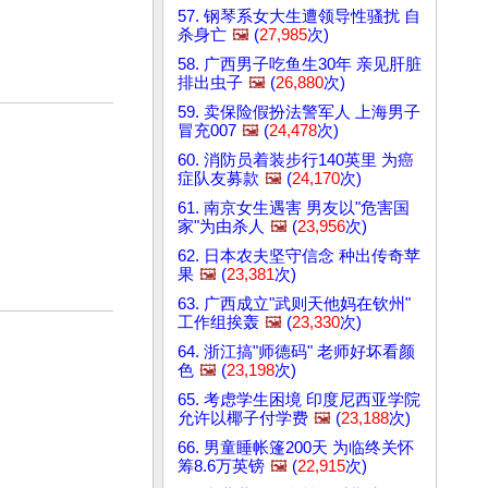
57. 钢琴系女大生遭领导性骚扰 自
杀身亡
🖼️
(
27,985
次)
58. 广西男子吃鱼生30年 亲见肝脏
排出虫子
🖼️
(
26,880
次)
59. 卖保险假扮法警军人 上海男子
冒充007
🖼️
(
24,478
次)
60. 消防员着装步行140英里 为癌
症队友募款
🖼️
(
24,170
次)
61. 南京女生遇害 男友以"危害国
家"为由杀人
🖼️
(
23,956
次)
62. 日本农夫坚守信念 种出传奇苹
果
🖼️
(
23,381
次)
63. 广西成立"武则天他妈在钦州"
工作组挨轰
🖼️
(
23,330
次)
64. 浙江搞"师德码" 老师好坏看颜
色
🖼️
(
23,198
次)
65. 考虑学生困境 印度尼西亚学院
允许以椰子付学费
🖼️
(
23,188
次)
66. 男童睡帐篷200天 为临终关怀
筹8.6万英镑
🖼️
(
22,915
次)