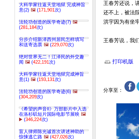
王春芳还说，
大科学家往返天堂地狱 完成神旨
意(2)
🖼️
(
171,901
次)
还不上，被法
洪宇因为有坐牢
法轮功创造的医学奇迹(7)
🖼️
(
281,184
次)
分步介绍新泽西州居民怎样填写
王春芳说，我
和送寄选票
🖼️
(
229,070
次)
文章网址: http://w
绝对世界无二！江泽民的外交趣
打印机版
闻
🖼️
(
422,191
次)
大科学家往返天堂地狱完成神旨
意(1)
🖼️
(
193,131
次)
分享至：
法轮功创造的医学奇迹(6)
🖼️
(
304,209
次)
《希望的声音II》万部影片中入选
在洛杉矶短片国际电影节展映
🖼️
▶️
(
346,224
次)
盲人律师陈光诚首次讲述神助的
惊悚逃亡路
🖼️
(
427,026
次)