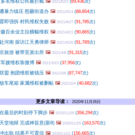
 多名维权公民被拦截
🖼️
(
89,436
次)
2021/5/22
遭暴力镇压 怒砸街道办
🖼️
(
88,854
次)
2021/5/14
置即强拆 村民维权失败
🖼️
(
91,785
次)
2021/4/27
安徽百余业主拉横幅维权
🖼️
(
90,865
次)
2021/4/21
赴河南 探访江天勇律师
🖼️
(
91,789
次)
2021/4/20
京旅游 被带至派出所
🖼️
(
91,315
次)
2021/4/8
苏军嫂维权靠微博
🖼️
(
37,956
次)
2021/3/23
联盟 抱团维权被镇压
🖼️
(
87,747
次)
2021/3/6
放车尾箱 家属维权被删帖
🖼️
(
40,682
次)
2021/2/4
更多文章导读：
2020年11月26日
在最后的时刻停下脚步
🖼️
(
356,294
次)
2020/11/29
堂地狱 完成神旨意(新8)
🖼️
(
163,570
次)
2020/11/25
冲出轨 结果不可置信
🖼️
(
156,665
次)
2020/11/22