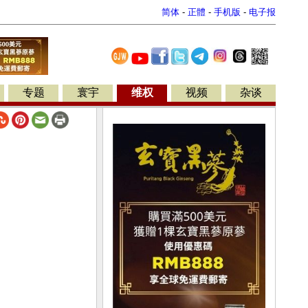
简体
-
正體
-
手机版
-
电子报
专题
寰宇
维权
视频
杂谈