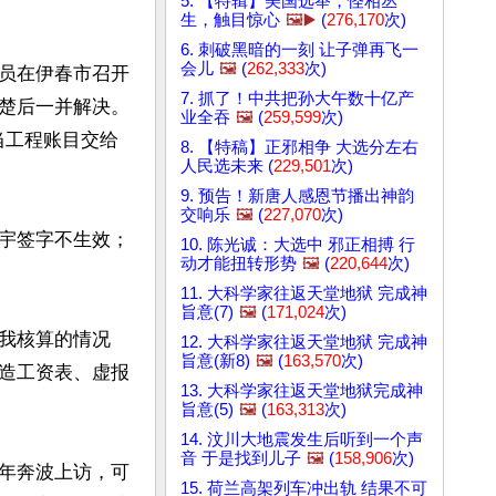
5. 【特辑】美国选举，怪相丛
生，触目惊心
🖼️▶️
(
276,170
次)
6. 刺破黑暗的一刻 让子弹再飞一
会儿
🖼️
(
262,333
次)
员在伊春市召开
7. 抓了！中共把孙大午数十亿产
楚后一并解决。
业全吞
🖼️
(
259,599
次)
当工程账目交给
8. 【特稿】正邪相争 大选分左右
人民选未来 (
229,501
次)
9. 预告！新唐人感恩节播出神韵
交响乐
🖼️
(
227,070
次)
宇签字不生效；
10. 陈光诚：大选中 邪正相搏 行
动才能扭转形势
🖼️
(
220,644
次)
11. 大科学家往返天堂地狱 完成神
旨意(7)
🖼️
(
171,024
次)
我核算的情况
12. 大科学家往返天堂地狱 完成神
旨意(新8)
🖼️
(
163,570
次)
造工资表、虚报
13. 大科学家往返天堂地狱完成神
旨意(5)
🖼️
(
163,313
次)
14. 汶川大地震发生后听到一个声
音 于是找到儿子
🖼️
(
158,906
次)
年奔波上访，可
15. 荷兰高架列车冲出轨 结果不可