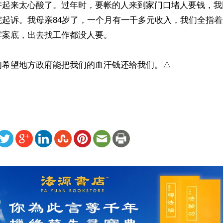
讲起来太心酸了。过年时，要帐的人来到家门口堵人要钱，我
院起诉。我母亲84岁了，一个月有一千多元收入，我们全指
案底，出去找工作都没人要。

们希望地方政府能把我们的血汗钱还给我们。△
ww.renminbao.com/rmb/articles/2020/11/26/71780.html