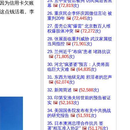
25. 五中全会后被拘 访民揭迫害黑
因为信用卡欠账
幕
🖼️
(
72,819
次)
着这点钱活着。李
26. 重庆民企李怀庆因微信言论 被
重判20年
🖼️
(
72,445
次)
27. 蛋壳公寓"爆雷" 北京数百人维
权爆肢体冲突
🖼️
(
72,272
次)
28. 张展面临重判威胁 武汉家属驳
当局指控
🖼️
(
71,901
次)
29. 兰州近千"布病"患者 堵路抗议
🖼️
(
71,805
次)
30. 河北"疯婆婆"预言：人类将面
临巨大灾难
🖼️
(
64,835
次)
31. 东西方地狱见闻 邪淫者的悲声
🖼️
(
62,074
次)
32. 新闻简述
🖼️
(
52,588
次)
33. 印第安渔夫转世前的预告被证
实
🖼️
(
52,163
次)
34. 美国国务院发布有关中共挑战
的研究报告
🖼️
(
51,591
次)
35. 日本澳洲总理合作抗共 签
署"相互准入协定"
🖼️
(
51,176
次)