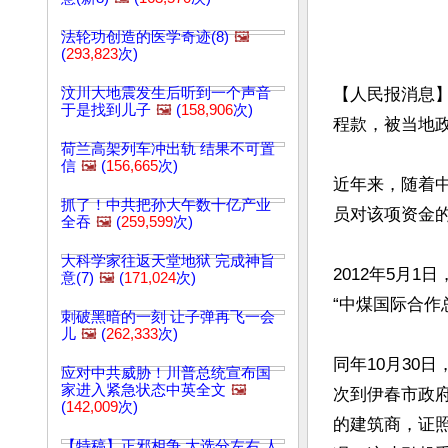
法轮功创造的医学奇迹(8)
🖼️
(
293,823
次)
汶川大地震发生后听到一个声音
【人民报消息
于是找到儿子
🖼️
(
158,906
次)
程款，被当地政
荷兰高架列车冲出轨 结果不可置
信
🖼️
(
156,665
次)
近年来，随着
抓了！中共把孙大午数十亿产业
员对该项资金的
全吞
🖼️
(
259,599
次)
大科学家往返天堂地狱 完成神旨
2012年5月
意(7)
🖼️
(
171,024
次)
“中煤国际合作
刺破黑暗的一刻 让子弹再飞一会
儿
🖼️
(
262,333
次)
同年10月30
应对中共威胁！川普总统宣布国
家进入紧急状态中英全文
🖼️
次到伊春市政
(
142,009
次)
的建筑商，证
【特稿】正邪相争 大选分左右 人