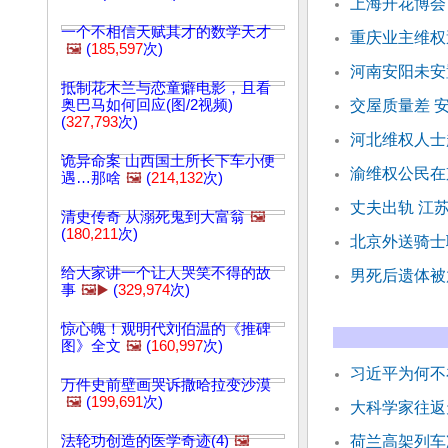
上海开花博会
一个不相信天赋其才的数学天才
重庆业主维权
🖼️
(
185,597
次)
河南安阳未安
抵制花木兰与恋童癖电影，且看
奥巴马如何回应(图/2视频)
交屋质量差 
(
327,793
次)
河北维权人士
诡异命案 山西国土所长下车小便
渝维权公民在
遇…那啥
🖼️
(
214,132
次)
丈夫出轨 江
清史传奇 从溺死鬼到大富翁
🖼️
(
180,211
次)
北京外送骑士
给大家讲一个让人哭笑不得的故
男死后遗体被
事
🖼️▶️
(
329,974
次)
惊心魄！观明代刘伯温的《推碑
图》全文
🖼️
(
160,997
次)
习近平为何不
万件史前壁画哭诉撒哈拉变沙漠
🖼️
(
199,691
次)
大科学家往返天
法轮功创造的医学奇迹(4)
🖼️
荷兰高架列车