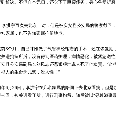
得到解决。不但血本无归，还欠下了巨额债务，身心备受折磨
1日，李洪宇再次去北京上访，但是被庆安县公安局的警察截回，
知家属，也不告知家属拘留地点。

此前3个月，自己才刚做了气管神经鞘瘤的手术，还在恢复期
被关进拘留所后，没有得到医药护理，病情恶化，被紧急送往
庆安县公安局副局长刘凤志还恶狠狠地说人死了他负责。“这
视人的生命为儿戏，没人性！”

年6月26日，李洪宇在几名家属的陪同下去北京看病，但是
带回，被关进看守所，进行刑事拘留。随后被以“寻衅滋事罪