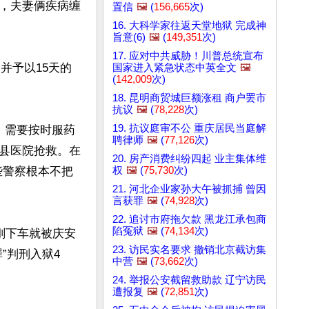
，夫妻俩疾病缠
置信
🖼️
(
156,665
次)
16. 大科学家往返天堂地狱 完成神
旨意(6)
🖼️
(
149,351
次)
17. 应对中共威胁！川普总统宣布
并予以15天的
国家进入紧急状态中英全文
🖼️
(
142,009
次)
18. 昆明商贸城巨额涨租 商户罢市
抗议
🖼️
(
78,228
次)
19. 抗议庭审不公 重庆居民当庭解
，需要按时服药
聘律师
🖼️
(
77,126
次)
县医院抢救。在
20. 房产消费纠纷四起 业主集体维
权
🖼️
(
75,730
次)
些警察根本不把
21. 河北企业家孙大午被抓捕 曾因
言获罪
🖼️
(
74,928
次)
22. 追讨市府拖欠款 黑龙江承包商
陷冤狱
🖼️
(
74,134
次)
刚下车就被庆安
23. 访民实名要求 撤销北京截访集
”判刑入狱4
中营
🖼️
(
73,662
次)
24. 举报公安截留救助款 辽宁访民
遭报复
🖼️
(
72,851
次)