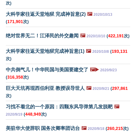
次)
大科学家往返天堂地狱 完成神旨意(2)
🖼️
2020/10/13
(
171,901
次)
绝对世界无二！江泽民的外交趣闻
🖼️
(
422,191
次)
2020/10/10
大科学家往返天堂地狱完成神旨意(1)
🖼️
(
193,131
2020/10/8
次)
中共倒气儿！中华民国与美国要建交了
🖼️▶️
2020/9/23
(
316,358
次)
巨大天坑再现西伯利亚 教授误导世人
🖼️
(
297,861
2020/9/21
次)
习找不着北的一个原因：四颗东风导弹第几发脱靶
🖼️
(
448,949
次)
2020/9/19
美驻华大使辞职 国务次卿率团访台
🖼️
(
260,215
次)
2020/9/18