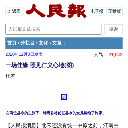
↺ 返回 
电子报
正體版
首页
分栏目
文化
文章
›
›
›
：
2020年12月9日
发表
人气：
21,643
一场佳缘 照见仁义心地(图)
杜若
【人民报消息】北宋还没有统一中原之前，江南由