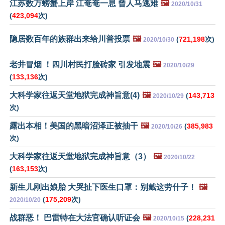
江苏数万螃蟹上岸 江奄奄一息 曾人马逃难
🖼️
2020/10/31
(
423,094
次)
隐居数百年的族群出来给川普投票
🖼️
(
721,198
次)
2020/10/30
老井冒烟 ！四川村民打脸砖家 引发地震
🖼️
2020/10/29
(
133,136
次)
大科学家往返天堂地狱完成神旨意(4)
🖼️
(
143,713
2020/10/29
次)
露出本相！美国的黑暗沼泽正被抽干
🖼️
(
385,983
2020/10/26
次)
大科学家往返天堂地狱完成神旨意（3）
🖼️
2020/10/22
(
163,153
次)
新生儿刚出娘胎 大哭扯下医生口罩：别戴这劳什子！
🖼️
(
175,209
次)
2020/10/20
战群恶！ 巴雷特在大法官确认听证会
🖼️
(
228,231
2020/10/15