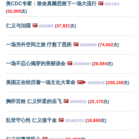
美CDC专家：致命真菌恐致下一场大流行
🖼️
2021/2/3
(
52,005
次)
仁义与治国
🖼️
(
37,821
次)
2020/8/5
一场另外空间之旅 疗愈了恶疾
🖼️
(
74,602
次)
2020/6/26
一场不忍心揭穿的美丽误会
🖼️
(
26,684
次)
2020/6/19
美国正在经历着一场文化大革命
🖼️▶️
(
338,168
次)
2020/6/19
胸怀百姓 仁义怀柔的岳飞
🖼️
(
22,175
次)
2020/5/31
乱世守心性 仁义值千金
🖼️
(
18,869
次)
2019/12/13