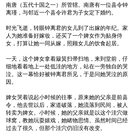
南唐（五代十国之一）所管辖。南唐有一位县令钟
离瑾，与邻近一个县令许君为子女定下婚约。

时光飞逝，转眼钟离君的女儿到了出嫁的年纪。家
人为她准备好嫁妆，还买了一个婢女作为贴身侍
女，打算让她一同从嫁，照顾女儿的饮食起居。

一天，这个婢女拿着簸箕扫帚扫地，来到堂前，仔
细地看着地上一处低洼的地方，站在一旁独自的哭
泣。这一幕恰好被钟离君所见，于是问她哭泣的原
因。

婢女哭着说起小时候的往事，原来她的父亲是前县
令，他去世以后，家道破落，她流落到民间，被人
转卖为婢女。小时候，她的父亲就是以这个洼穴做
球窝，教她玩耍嬉戏，她睹物思情。虽然时间已经
过去了很久，但那个洼穴仍旧没有改变。
