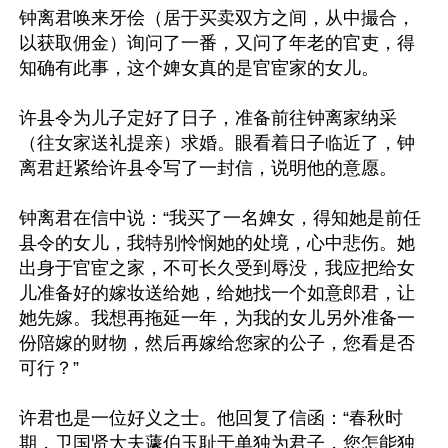
钟离君唤来牙侩（居于买卖双方之间，从中撮合，
以获取佣金）询问了一番，又问了年老的官吏，得
知确有此事，这个婢女真的是官宦家的女儿。

许县令为儿子定好了日子，准备前往钟离家纳采
（往女家送礼提亲）求婚。眼看着日子临近了，钟
离君赶紧给许县令写了一封信，说明他的意愿。

钟离君在信中说：“我买了一名婢女，得知她是前任
县令的女儿，我特别怜悯她的处境，心中悲伤。她
出身于官宦之家，不可长久受到辱没，我应把给女
儿准备好的嫁妆送给她，给她找一个如意郎君，让
她先嫁。我想再拖延一年，为我的女儿另外准备一
份陪嫁的财物，然后再嫁给您家的公子，您看是否
可行？”

许君也是一位好义之士。他回复了信函：“春秋时
期，卫国贤大夫蘧伯玉耻于单独为君子，您怎能独