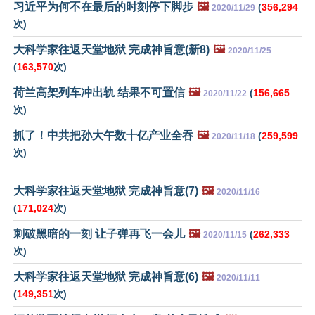
习近平为何不在最后的时刻停下脚步
🖼️
(
356,294
2020/11/29
次)
大科学家往返天堂地狱 完成神旨意(新8)
🖼️
2020/11/25
(
163,570
次)
荷兰高架列车冲出轨 结果不可置信
🖼️
(
156,665
2020/11/22
次)
抓了！中共把孙大午数十亿产业全吞
🖼️
(
259,599
2020/11/18
次)
大科学家往返天堂地狱 完成神旨意(7)
🖼️
2020/11/16
(
171,024
次)
刺破黑暗的一刻 让子弹再飞一会儿
🖼️
(
262,333
2020/11/15
次)
大科学家往返天堂地狱 完成神旨意(6)
🖼️
2020/11/11
(
149,351
次)