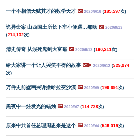
一个不相信天赋其才的数学天才
🖼️
(
185,597
次)
2020/9/16
诡异命案 山西国土所长下车小便遇…那啥
🖼️
2020/9/13
(
214,132
次)
清史传奇 从溺死鬼到大富翁
🖼️
(
180,211
次)
2020/9/12
给大家讲一个让人哭笑不得的故事
🖼️▶️
(
329,974
2020/9/12
次)
万件史前壁画哭诉撒哈拉变沙漠
🖼️
(
199,691
次)
2020/9/9
黑夜中一炷发光的蜡烛
🖼️
(
114,728
次)
2020/9/7
原来中共首任总理周恩来是这个
🖼️
(
549,019
次)
2020/9/4