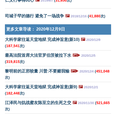
仁义行事得民心
🖼️
(
31,650
次)
2019/6/7
司城子罕的德行 避免了一场战争
🖼️
(
41,880
次)
2018/12/16
更多文章导读：
2020年12月9日
大科学家往返天堂地狱 完成神旨意(新10)
🖼️
2020/12/9
(
187,541
次)
最高法院首席大法官罗伯茨被拉下水
🖼️▶️
2020/12/5
(
319,815
次)
黎明前的正邪较量 川普:不要赌我输
🖼️▶️
(
451,048
2020/12/4
次)
大科学家往返天堂地狱 完成神旨意(新9)
🖼️
2020/12/1
(
182,448
次)
江泽民与炕战蜜友陈至立的生死之交
🖼️
(
521,665
2020/11/30
次)