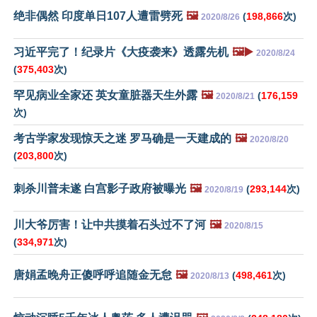
绝非偶然 印度单日107人遭雷劈死
🖼️
(
198,866
次)
2020/8/26
习近平完了！纪录片《大疫袭来》透露先机
🖼️▶️
2020/8/24
(
375,403
次)
罕见病业全家还 英女童脏器天生外露
🖼️
(
176,159
2020/8/21
次)
考古学家发现惊天之迷 罗马确是一天建成的
🖼️
2020/8/20
(
203,800
次)
刺杀川普未遂 白宫影子政府被曝光
🖼️
(
293,144
次)
2020/8/19
川大爷厉害！让中共摸着石头过不了河
🖼️
2020/8/15
(
334,971
次)
唐娟孟晚舟正傻呼呼追随金无怠
🖼️
(
498,461
次)
2020/8/13