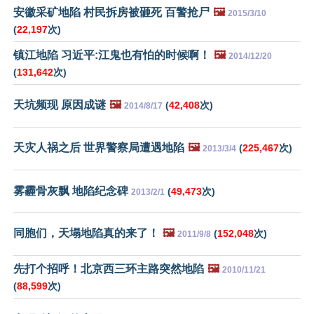
安徽采矿地陷 村民拆房被砸死 百警抢尸
🖼️
2015/3/10
(
22,197
次)
镇江地陷 习近平:江鬼也有怕的时候啊！
🖼️
2014/12/20
(
131,642
次)
天坑频现 原因成谜
🖼️
(
42,408
次)
2014/8/17
天灾人祸之后 世界警察局遭遇地陷
🖼️
(
225,467
次)
2013/3/4
雾霾骨灰飘 地陷纪念碑
(
49,473
次)
2013/2/1
同胞们，天塌地陷真的来了！
🖼️
(
152,048
次)
2011/9/8
先打个招呼！北京西三环主路突然地陷
🖼️
2010/11/21
(
88,599
次)