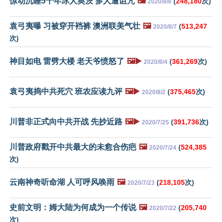
惊动沉睡5千年冰人奥茨 多人遭诅咒
🖼️
(
248,180
次)
2020/8/8
袁弓夷曝 习被穿开裆裤 澳洲联美气壮
🖼️
(
513,247
2020/8/7
次)
神目如电 雷劈大楼 老天爷愤怒了
🖼️▶️
(
361,269
次)
2020/8/4
袁弓夷捣中共死穴 班农应读九评
🖼️▶️
(
375,465
次)
2020/8/2
川普非正式向中共开战 先抄近路
🖼️▶️
(
391,736
次)
2020/7/25
川普政府戳开中共最大的未愈合伤疤
🖼️
(
524,385
2020/7/24
次)
云南神奇听命湖 人可呼风唤雨
🖼️
(
218,105
次)
2020/7/23
史前文明：姆大陆为何成为一个传说
🖼️
(
205,740
2020/7/22
次)