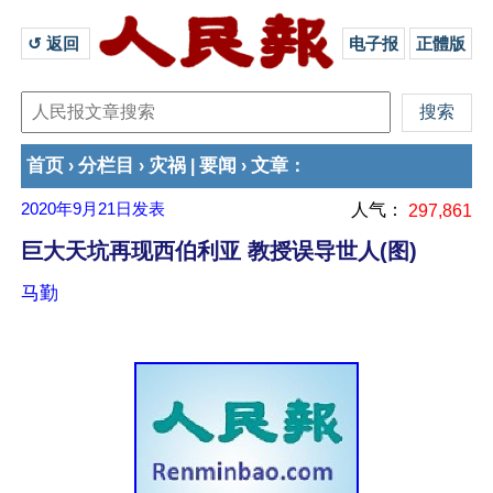
↺ 返回 
电子报
正體版
首页
分栏目
灾祸
要闻
文章
›
›
|
›
：
2020年9月21日
发表
人气：
297,861
巨大天坑再现西伯利亚 教授误导世人(图)
马勤