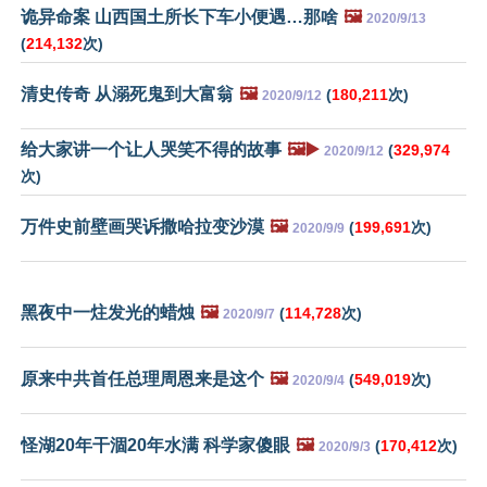
诡异命案 山西国土所长下车小便遇…那啥
🖼️
2020/9/13
(
214,132
次)
清史传奇 从溺死鬼到大富翁
🖼️
(
180,211
次)
2020/9/12
给大家讲一个让人哭笑不得的故事
🖼️▶️
(
329,974
2020/9/12
次)
万件史前壁画哭诉撒哈拉变沙漠
🖼️
(
199,691
次)
2020/9/9
黑夜中一炷发光的蜡烛
🖼️
(
114,728
次)
2020/9/7
原来中共首任总理周恩来是这个
🖼️
(
549,019
次)
2020/9/4
怪湖20年干涸20年水满 科学家傻眼
🖼️
(
170,412
次)
2020/9/3