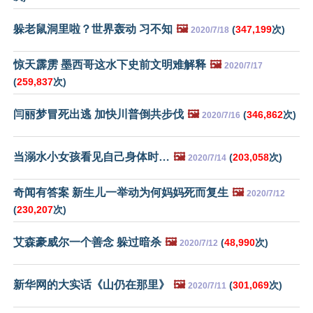
躲老鼠洞里啦？世界轰动 习不知
🖼️
(
347,199
次)
2020/7/18
惊天霹雳 墨西哥这水下史前文明难解释
🖼️
2020/7/17
(
259,837
次)
闫丽梦冒死出逃 加快川普倒共步伐
🖼️
(
346,862
次)
2020/7/16
当溺水小女孩看见自己身体时…
🖼️
(
203,058
次)
2020/7/14
奇闻有答案 新生儿一举动为何妈妈死而复生
🖼️
2020/7/12
(
230,207
次)
艾森豪威尔一个善念 躲过暗杀
🖼️
(
48,990
次)
2020/7/12
新华网的大实话《山仍在那里》
🖼️
(
301,069
次)
2020/7/11