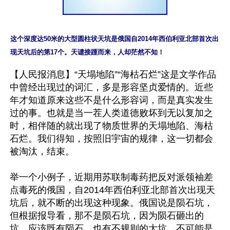
这个深度达50米的大型圆柱状天坑是俄国自2014年西伯利亚北部首次出
现天坑后的第17个。天谴接踵而来，人却茫然不知！
【人民报消息】“天塌地陷”“海枯石烂”这是文学作品
中曾经出现过的词汇，多是形容坚贞爱情的。近些
年才知道原来这些不是什么形容词，而是真实发生
过的事。也就是当一茬人类道德败坏到无以复加之
时，相伴随的就出现了物质世界的天塌地陷、海枯
石烂。我们得知，按照旧宇宙的规律，这一切都会
被淘汰，结束。

举一个小例子，近期用苏联制毒药把反对派领袖差
点毒死的俄国，自2014年西伯利亚北部首次出现天
坑后，就不断的出现这种现象。俄国说是陨石坑，
但根据报导看，那不是陨石坑，因为陨石砸出的
坑，应该既有陨石，也有不规则的大坑，不可能是