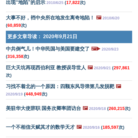
出现“地陷”的启示
(
17,822
次)
2010/6/25
大事不好，裆中央所在地发生离奇地陷！
🖼️
2010/6/20
(
60,859
次)
更多文章导读：
2020年9月21日
中共倒气儿！中华民国与美国要建交了
🖼️▶️
2020/9/23
(
316,358
次)
巨大天坑再现西伯利亚 教授误导世人
🖼️
(
297,861
2020/9/21
次)
习找不着北的一个原因：四颗东风导弹第几发脱靶
🖼️
(
448,949
次)
2020/9/19
美驻华大使辞职 国务次卿率团访台
🖼️
(
260,215
次)
2020/9/18
一个不相信天赋其才的数学天才
🖼️
(
185,597
次)
2020/9/16