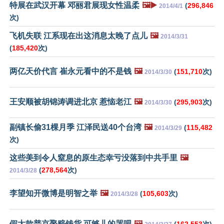
特展在武汉开幕 邓丽君展现女性温柔
🖼️▶️
(
296,846
2014/4/1
次)
飞机失联 江系现在出这消息太晚了点儿
🖼️
2014/3/31
(
185,420
次)
两亿天价代言 崔永元看中的不是钱
🖼️
(
151,710
次)
2014/3/30
王安顺被胡锦涛调进北京 惹恼老江
🖼️
(
295,903
次)
2014/3/30
副镇长偷31棵月季 江泽民送40个台湾
🖼️
(
115,482
2014/3/29
次)
这些美到令人窒息的原生态幸亏没落到中共手里
🖼️
(
278,564
次)
2014/3/28
李望知开微博是明智之举
🖼️
(
105,603
次)
2014/3/28
假大款普京娶赔钱货 可够儿的哭吧
🖼️
(
162,553
次)