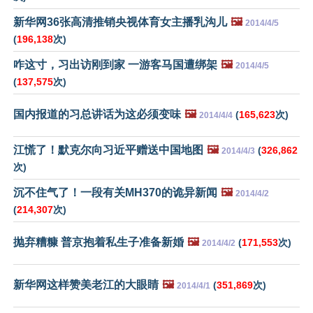
新华网36张高清推销央视体育女主播乳沟儿
🖼️
2014/4/5
(
196,138
次)
咋这寸，习出访刚到家 一游客马国遭绑架
🖼️
2014/4/5
(
137,575
次)
国内报道的习总讲话为这必须变味
🖼️
(
165,623
次)
2014/4/4
江慌了！默克尔向习近平赠送中国地图
🖼️
(
326,862
2014/4/3
次)
沉不住气了！一段有关MH370的诡异新闻
🖼️
2014/4/2
(
214,307
次)
抛弃糟糠 普京抱着私生子准备新婚
🖼️
(
171,553
次)
2014/4/2
新华网这样赞美老江的大眼睛
🖼️
(
351,869
次)
2014/4/1