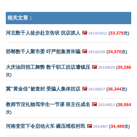
相关文章：
河北数千人徒步赴京告状 抗议抓人
🖼️
(
33,379
次)
2014/10/11
邯郸数千人聚市委 吁严惩集资诈骗
🖼️
(
34,570
次)
2014/10/9
大庆油田招工舞弊 数千职工抗议遭镇压
🖼️
(
35,286
2014/9/29
次)
冀“黄金佳”被查封 受骗人集体抗议
🖼️
(
36,344
次)
2014/9/27
教师节没礼物骂学生一节课 班主任成名
🖼️
(
38,064
2014/9/11
次)
河南党官下令启动火车 碾压维权村民
🖼️
(
34,489
次)
2014/9/7