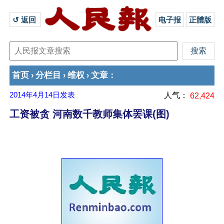
↺ 返回 
电子报
正體版
首页
分栏目
维权
文章
›
›
›
：
2014年4月14日
发表
人气：
62,424
工资被贪 河南数千教师集体罢课(图)