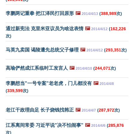
李鹏两记重拳 把江泽民打回原形
🖼️
(
388,989
次)
2014/4/13
通过新宪法 克里米亚议员为啥这表情
🖼️
(
162,226
2014/4/12
次)
马英九卖国 谒陵遭先总统父子修理
🖼️
(
293,351
次)
2014/4/12
高瑜俨然成江系临时工发言人
🖼️
(
244,071
次)
2014/4/10
李鹏想当"一号专案"老老虎，门儿都没有
🖼️
2014/4/8
(
339,599
次)
老江干政理由足 长子烧钱找韩正
🖼️
(
287,972
次)
2014/4/7
江系离间常委 习近平说"决不怕闹事"
🖼️
(
285,876
2014/4/6
次)