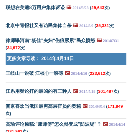
联想在美遭8万用户集体诉讼
🖼️
(
29,643
次)
2014/8/28
北京中青报社又有访民集体自杀
🖼️
(
35,331
次)
2014/8/9
律师曝河南“杨佳”夫妇“伤痕累累”民众愤怒
🖼️
2014/7/31
(
34,972
次)
更多文章导读：
2014年4月14日
王岐山一说破 江核心一哆嗦
🖼️
(
223,612
次)
2014/4/16
江系用舆论打的最凶的有三种人
🖼️
(
301,487
次)
2014/4/15
普京喜欢当俄国最穷高层官员的奥秘
🖼️
(
171,949
2014/4/14
次)
高瑜评论原稿:"康师傅"怎么就变成"防波堤"？
🖼️
2014/4/14
(
131,961
次)