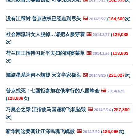
2014/3/27
没有江帮衬 普京政权已经走到尽头
🖼️
(
164,660
次)
2014/3/27
社会潮流叫女人脱掉…请把衣服穿着
🖼️
(
129,088
2014/3/27
次)
荷兰国王招待习近平夫妇的国宴菜单
🖼️
(
113,803
2014/3/26
次)
螺旋星系为何不螺旋 天文学家挠头
🖼️
(
221,027
次)
2014/3/25
普京找死！七国拒参加在俄举行的八国峰会
🖼️
2014/3/25
(
128,808
次)
习奥会之际 江指使马国谎称飞机坠毁
🖼️
(
257,880
2014/3/24
次)
新华网这要闻让江泽民魂飞魄散
🖼️
(
186,096
次)
2014/3/22