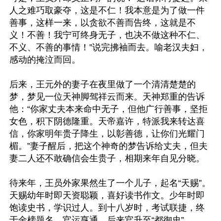
人之难巧取豪夺，这是不仁！我本意是为了做一件
善事，这样一来，以贪欲不善而告终，这就是不
义！不善！我宁可终身无子，也决不做这种不仁、
不义、不善的事情！”说完拂袖而去。喻老汉夫妇，
感动的掩泣而回。

后来，王元外的妻子在夜里做了一个清清楚楚的
梦，梦见一位天神脚驾祥云而来。天神郑重的告诉
他：“你家丈夫本来命中无子，但他广行善事，坚拒
女色，积下阴德隆重。天帝嘉许，特派我来转达喜
信，你家明年贵子降生，以彰善德，让你们光耀门
楣。”妻子醒后，把这个神奇的梦告诉给丈夫，但夫
妻二人还不敢确信会生贵子，相期来年自见分晓。

待来年，王员外家果然生了一个儿子，起名“天赐”。
天赐幼年时即天资聪颖，喜好读书作文。少年时即
饱读史书，学识过人。到十八岁时，考试联捷，终
于金榜题名，官运亨通。后来官升至“都御史”。
