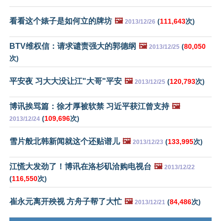
看看这个婊子是如何立的牌坊
🖼️
(
111,643
次)
2013/12/26
BTV维权信：请求谴责强大的郭德纲
🖼️
(
80,050
2013/12/25
次)
平安夜 习大大没让江"大哥"平安
🖼️
(
120,793
次)
2013/12/25
博讯挨骂篇：徐才厚被软禁 习近平获江曾支持
🖼️
(
109,696
次)
2013/12/24
雪片般北韩新闻就这个还贴谱儿
🖼️
(
133,995
次)
2013/12/23
江慌大发劲了！博讯在洛杉矶洽购电视台
🖼️
2013/12/22
(
116,550
次)
崔永元离开殃视 方舟子帮了大忙
🖼️
(
84,486
次)
2013/12/21