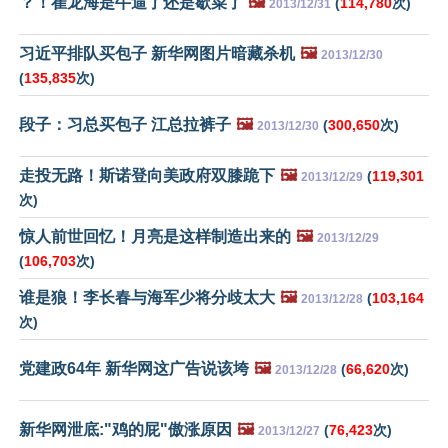
？！崔龙海是牛逼了还是歇菜了
🖼️
(
114,780
次)
2013/12/31
习近平排队买包子 新华网图片暗藏杀机
🖼️
2013/12/30
(
135,835
次)
段子：习总买包子 江总拉裤子
🖼️
(
300,650
次)
2013/12/30
走投无路！斯诺登向美政府双膝跪下
🖼️
(
119,301
2013/12/29
次)
惊人前世回忆！月亮是这样制造出来的
🖼️
2013/12/29
(
106,703
次)
谁是狼！李长春与海军少将分歧太大
🖼️
(
103,164
2013/12/28
次)
党建政64年 新华网这广告说该垮
🖼️
(
66,620
次)
2013/12/28
新华网泄底:"鸡的屁"傲涨原因
🖼️
(
76,423
次)
2013/12/27