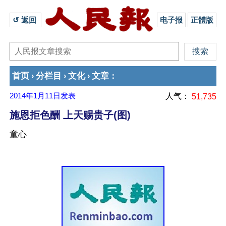
↺ 返回 
电子报
正體版
首页
分栏目
文化
文章
›
›
›
：
2014年1月11日
发表
人气：
51,735
施恩拒色酬 上天赐贵子(图)
童心