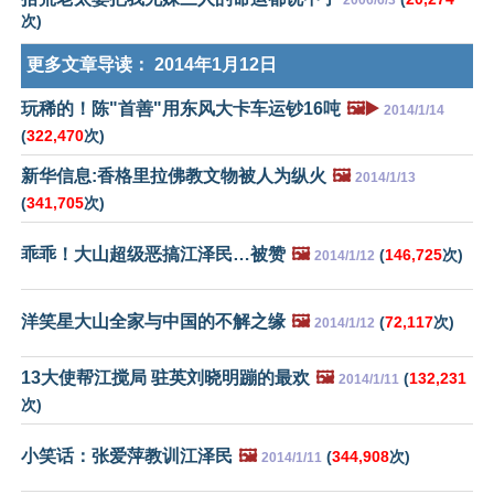
2006/6/3
次)
更多文章导读：
2014年1月12日
玩稀的！陈"首善"用东风大卡车运钞16吨
🖼️▶️
2014/1/14
(
322,470
次)
新华信息:香格里拉佛教文物被人为纵火
🖼️
2014/1/13
(
341,705
次)
乖乖！大山超级恶搞江泽民…被赞
🖼️
(
146,725
次)
2014/1/12
洋笑星大山全家与中国的不解之缘
🖼️
(
72,117
次)
2014/1/12
13大使帮江搅局 驻英刘晓明蹦的最欢
🖼️
(
132,231
2014/1/11
次)
小笑话：张爱萍教训江泽民
🖼️
(
344,908
次)
2014/1/11