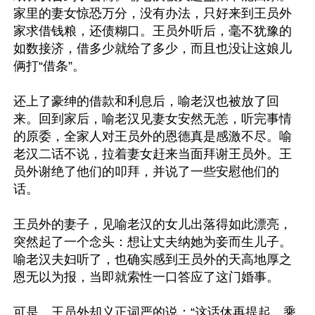
家里的妻女惊恐万分，没有办法，只好来到王员外
家求借钱粮，还债糊口。王员外听后，毫不犹豫的
如数接济，借多少就给了多少，而且也没让这娘儿
俩打“借条”。

还上了豪绅的借款和利息后，喻老汉也被放了回
来。回到家后，喻老汉见妻女安然无恙，听完事情
的原委，全家人对王员外的恩德真是感激不尽。喻
老汉二话不说，拉着妻女赶来当面拜谢王员外。王
员外谢绝了他们的叩拜，并说了一些安慰他们的
话。

王员外的妻子，见喻老汉的女儿出落得如此漂亮，
突然起了一个念头：想让丈夫纳她为妾而生儿子。
喻老汉夫妇听了，也确实感到王员外的天高地厚之
恩无以为报，当即就索性一口答应了这门婚事。

可是，王员外却义正词严的说：“这话休再提起。乘