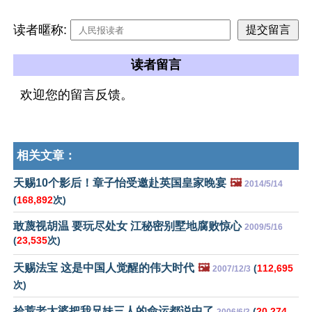
读者暱称:
读者留言
欢迎您的留言反馈。
相关文章：
天赐10个影后！章子怡受邀赴英国皇家晚宴
🖼️
2014/5/14
(
168,892
次)
敢蔑视胡温 要玩尽处女 江秘密别墅地腐败惊心
2009/5/16
(
23,535
次)
天赐法宝 这是中国人觉醒的伟大时代
🖼️
(
112,695
2007/12/3
次)
拾荒老太婆把我兄妹三人的命运都说中了
(
20,274