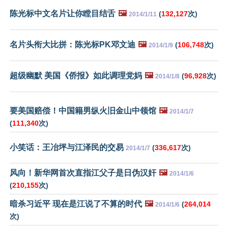
陈光标中文名片让你瞠目结舌
🖼️
(
132,127
次)
2014/1/11
名片头衔大比拼：陈光标PK邓文迪
🖼️
(
106,748
次)
2014/1/9
超级幽默 美国《侨报》如此调理党妈
🖼️
(
96,928
次)
2014/1/8
要美国赔偿！中国籍男纵火旧金山中领馆
🖼️
2014/1/7
(
111,340
次)
小笑话：王冶坪与江泽民的交易
(
336,617
次)
2014/1/7
风向！新华网首次直指江父子是日伪汉奸
🖼️
2014/1/6
(
210,155
次)
暗杀习近平 现在是江说了不算的时代
🖼️
(
264,014
2014/1/6
次)