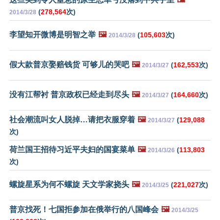
(
278,564
次)
2014/3/28
李望知开微博是明智之举
🖼️
(
105,603
次)
2014/3/28
假大款普京娶赔钱货 可够儿的哭吧
🖼️
(
162,553
次)
2014/3/27
没有江帮衬 普京政权已经走到尽头
🖼️
(
164,660
次)
2014/3/27
社会潮流叫女人脱掉…请把衣服穿着
🖼️
(
129,088
2014/3/27
次)
荷兰国王招待习近平夫妇的国宴菜单
🖼️
(
113,803
2014/3/26
次)
螺旋星系为何不螺旋 天文学家挠头
🖼️
(
221,027
次)
2014/3/25
普京找死！七国拒参加在俄举行的八国峰会
🖼️
2014/3/25