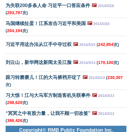
为失联200多条人命 习近平一口答应条件
🖼️
2014/3/18
(
293,797
次)
马国继续扯蛋！江系攻击习近平和美国
🖼️
2014/3/16
(
264,194
次)
习近平用这办法从江手中夺过权
🖼️
(
242,854
次)
2014/3/15
刘云山，新华网这新闻太丢江脸
🖼️
(
170,100
次)
2014/3/14
跟习转磨磨儿！江的大马裤裆开绽了
🖼️
(
230,307
2014/3/14
次)
习大惊！江与大马军方制造客机失联事件
🖼️
2014/3/13
(
298,620
次)
“冥冥之中有股力量，让我不顾一切改签”
🖼️
2014/3/12
(
388,426
次)
Copyright© RMB Public Foundation Inc.