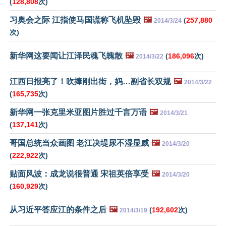
(
128,808
次)
习奥会之际 江指使马国谎称飞机坠毁
🖼️
(
257,880
2014/3/24
次)
新华网这要闻让江泽民魂飞魄散
🖼️
(
186,096
次)
2014/3/22
江西日报亮了！吹捧刚出街，妈…副省长双规
🖼️
2014/3/22
(
165,735
次)
新华网一张克里米亚图片胜过千言万语
🖼️
2014/3/21
(
137,141
次)
哥国总统当众画图 老江决堤尿不湿显威
🖼️
2014/3/20
(
222,922
次)
贴面风波：成龙说很普通 宋祖英倍享受
🖼️
2014/3/20
(
160,929
次)
从习近平答应江的条件之后
🖼️
(
192,602
次)
2014/3/19