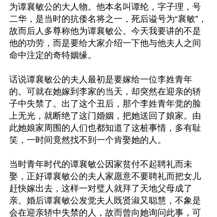
为谭襄敏公的大人物。他本名叫谭纶，字子理，号
二华，是当时的抗倭名将之一，死后谥号为“襄敏”，
故而后人多尊称他为谭襄敏公。今天我要讲的不是
他的功劳，而是要给大家介绍一下他与他夫人之间
命中注定的奇特姻缘。

话说谭襄敏公的夫人最初是要嫁给一位李姓青年
的。可就在她嫁到李家的当天，却突然在迎亲的轿
子中失禁了。出了这个丑后，那个李姓青年觉的脸
上无光，就断绝了这门婚姻，把她送回了娘家。由
此她娘家周围的人们也都知道了这桩事情，多有耻
笑，一时间竟然找不到一个肯娶她的人。

当时青年时代的谭襄敏公因家贫付不起聘礼而未
娶，正好谭襄敏公的夫人家愿意不要聘礼而把女儿
赶快嫁出去，这样一对璧人就拜了天地父母成了
亲。婚后谭襄敏公发觉夫人既贤淑又聪慧，不象是
会在迎亲轿中失禁的人，故而曾向她询问此事，可