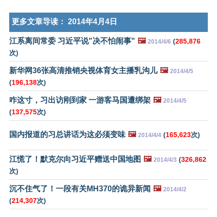
更多文章导读：
2014年4月4日
江系离间常委 习近平说"决不怕闹事"
🖼️
(
285,876
2014/4/6
次)
新华网36张高清推销央视体育女主播乳沟儿
🖼️
2014/4/5
(
196,138
次)
咋这寸，习出访刚到家 一游客马国遭绑架
🖼️
2014/4/5
(
137,575
次)
国内报道的习总讲话为这必须变味
🖼️
(
165,623
次)
2014/4/4
江慌了！默克尔向习近平赠送中国地图
🖼️
(
326,862
2014/4/3
次)
沉不住气了！一段有关MH370的诡异新闻
🖼️
2014/4/2
(
214,307
次)