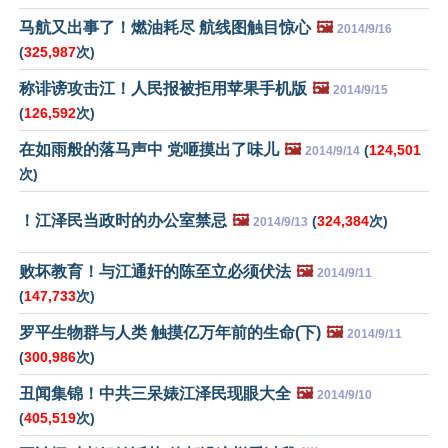
马航又出事了！燃油耗尽 航线图触目惊心
🖼️
2014/9/16
(
325,987
次)
称诽谤攻击江！人民报被拒用苹果手机版
🖼️
2014/9/15
(
126,592
次)
在如雨般的落马声中 党咂摸出了味儿
🖼️
(
124,501
2014/9/14
次)
！江泽民当政时的办公室禁忌
🖼️
(
324,384
次)
2014/9/13
败坏教育！与江通奸的陈至立必须伏法
🖼️
2014/9/11
(
147,733
次)
罗平生物群与人类 触摸亿万年前的生命(下)
🖼️
2014/9/11
(
300,986
次)
丑闻集锦！中共三呆婊江泽民现眼大全
🖼️
2014/9/10
(
405,519
次)