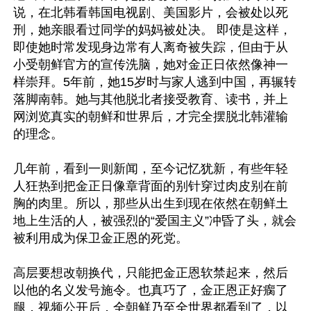
说，在北韩看韩国电视剧、美国影片，会被处以死
刑，她亲眼看过同学的妈妈被处决。 即使是这样，
即使她时常发现身边常有人离奇被失踪，但由于从
小受朝鲜官方的宣传洗脑，她对金正日依然像神一
样崇拜。5年前，她15岁时与家人逃到中国，再辗转
落脚南韩。她与其他脱北者接受教育、读书，并上
网浏览真实的朝鲜和世界后，才完全摆脱北韩灌输
的理念。

几年前，看到一则新闻，至今记忆犹新，有些年轻
人狂热到把金正日像章背面的别针穿过肉皮别在前
胸的肉里。所以，那些从出生到现在依然在朝鲜土
地上生活的人，被强烈的“爱国主义”冲昏了头，就会
被利用成为保卫金正恩的死党。

高层要想改朝换代，只能把金正恩软禁起来，然后
以他的名义发号施令。也真巧了，金正恩正好瘸了
腿，视频公开后，全朝鲜乃至全世界都看到了，以