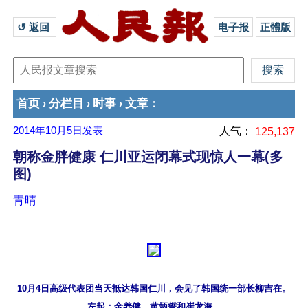
↺ 返回 
电子报
正體版
首页
分栏目
时事
文章
›
›
›
：
2014年10月5日
发表
人气：
125,137
朝称金胖健康 仁川亚运闭幕式现惊人一幕(多
图)
青晴
10月4日高级代表团当天抵达韩国仁川，会见了韩国统一部长柳吉在。
左起：金养健、黄炳誓和崔龙海。
