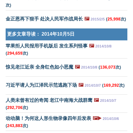
次)
金正恩再下狠手 处决人民军作战局长
🖼️
(
25,998
次)
2015/2/5
更多文章导读：
2014年10月5日
苹果拒人民报用手机版后 发生系列怪事
🖼️
2014/10/8
(
294,659
次)
惊见老江近亲 全身红色如小恶魔
🖼️
(
136,073
次)
2014/10/8
习近平请人为江泽民示范逃跑下场
🖼️
(
169,292
次)
2014/10/7
人类未曾有过的奇闻 老江中南海大战群鹰
🖼️
2014/10/7
(
292,706
次)
动动脑！为何这人形生物录像四年后发表
🖼️▶️
2014/10/6
(
243,883
次)