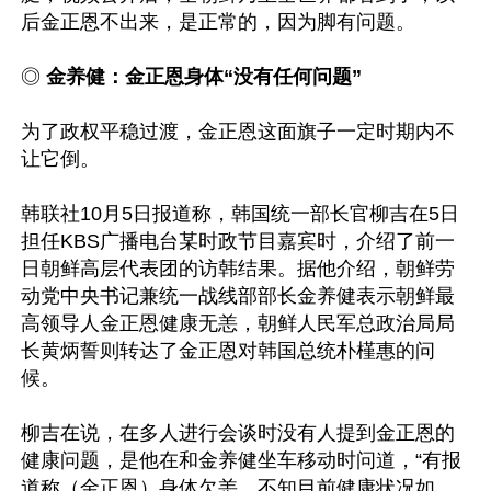
后金正恩不出来，是正常的，因为脚有问题。

◎ 
金养健：金正恩身体“没有任何问题”
为了政权平稳过渡，金正恩这面旗子一定时期内不
让它倒。

韩联社10月5日报道称，韩国统一部长官柳吉在5日
担任KBS广播电台某时政节目嘉宾时，介绍了前一
日朝鲜高层代表团的访韩结果。据他介绍，朝鲜劳
动党中央书记兼统一战线部部长金养健表示朝鲜最
高领导人金正恩健康无恙，朝鲜人民军总政治局局
长黄炳誓则转达了金正恩对韩国总统朴槿惠的问
候。

柳吉在说，在多人进行会谈时没有人提到金正恩的
健康问题，是他在和金养健坐车移动时问道，“有报
道称（金正恩）身体欠恙，不知目前健康状况如