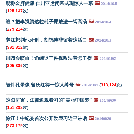
朝称金胖健康 仁川亚运闭幕式现惊人一幕
🖼️
2014/10/5
(
125,137
次)
谁？把李岚清这粒耗子屎放进一锅高汤
🖼️
2014/10/4
(
275,214
次)
老江想判他死刑，胡锦涛非留着这活口
🖼️
2014/10/3
(
361,812
次)
眼睛会喷血！角蜥这三件御敌法宝怎了得
🖼️
2014/10/2
(
305,385
次)
被针孔录像 曾庆红得一惊人绰号
🖼️
(
313,124
次)
2014/10/1
这图厉害，江被迫观看习的"美丽中国梦"
🖼️
2014/9/30
(
151,292
次)
除江！中纪委首次公开发表习近平讲话
🖼️
2014/9/29
(
273,179
次)