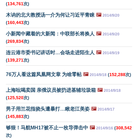
(
134,761
次)
木讷的北大教授汤一介为何让习近平青睐
🖼️
2014/9/20
(
160,443
次)
小新闻中藏着的大新闻：中联部长将换人
🖼️
2014/9/20
(
269,834
次)
连云港市委书记讲话时…会场走进陌生人
🖼️
2014/9/19
(
139,271
次)
76万人看这篇凤凰网文章 为啥零帖
🖼️
(
152,288
次)
2014/9/18
上海吆喝卖国 亲俄议员被扔进基辅垃圾箱
🖼️
2014/9/18
(
125,520
次)
男子用兰花指挠头遭暴打…瞅老江美姿
🖼️
2014/9/17
(
145,883
次)
够狠！马航MH17被不止一枚导弹击中
🖼️
(
308,542
2014/9/16
次)