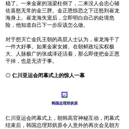
稳了。一来金家的顶梁柱倒了，二来没人会忠心辅
佐喜怒无常的金三胖。金正恩惊恐之下迁怒到崔龙
海身上。崔龙海失宠后，立即明白自己的处境危
险，他知道自己下一步应该怎么做。

对于想灭亡金氏王朝的高层人士认为，崔龙海干了
一件大好事。如果金家女婿、在朝鲜政坛实权极
大、人脉极广的张成泽还活着，那么即使把金正恩
干掉，也是无济于事。 

◎ 
仁川亚运会闭幕式上的惊人一幕
韩国总理郑烘原
仁川亚运会闭幕式上，朝韩高官神秘互动，闭幕式
结束后，韩国总理郑烘原令人意外的再次会见朝方