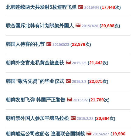
北韩连续两天共发射5枚短程飞弹
🖼️
(
17,448
次)
2015/4/4
联合国斥北韩有计划绑架外国人
🖼️
(
20,698
次)
2015/3/28
韩国人待客的礼节
🖼️
(
22,976
次)
2015/3/23
朝鲜外交官走私黄金被查获
🖼️
(
21,442
次)
2015/3/5
韩国“敬告先贤”的毕业仪式
🖼️
(
22,075
次)
2015/3/2
朝鲜发射飞弹 韩国严正警告
🖼️
(
21,789
次)
2015/3/2
朝鲜禁外国人参加平壤马拉松
🖼️
(
20,664
次)
2015/2/28
朝鲜船运公司改船名 逃避联合国制裁
🖼️
(
19,996
2015/2/27