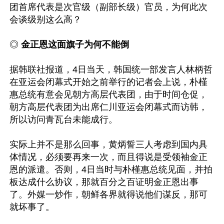
团首席代表是次官级（副部长级）官员，为何此次
会谈级别这么高？

◎ 
金正恩这面旗子为何不能倒
据韩联社报道，4日当天，韩国统一部发言人林柄哲
在亚运会闭幕式开始之前举行的记者会上说，朴槿
惠总统有意会见朝方高层代表团，由于时间仓促，
朝方高层代表团为出席仁川亚运会闭幕式而访韩，
所以访问青瓦台未能成行。

实际上并不是那么回事，黄炳誓三人考虑到国内具
体情况，必须要再来一次，而且得说是受领袖金正
恩的派遣。否则，4日当时与朴槿惠总统见面，并拍
板达成什么协议，那就百分之百证明金正恩出事
了。外媒一炒作，朝鲜各界就得说他们谋反，那可
就坏事了。
