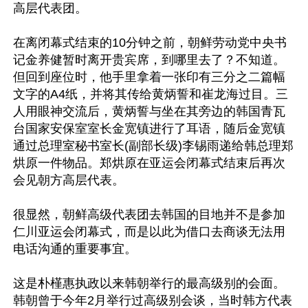
高层代表团。

在离闭幕式结束的10分钟之前，朝鲜劳动党中央书
记金养健暂时离开贵宾席，到哪里去了？不知道。
但回到座位时，他手里拿着一张印有三分之二篇幅
文字的A4纸，并将其传给黄炳誓和崔龙海过目。三
人用眼神交流后，黄炳誓与坐在其旁边的韩国青瓦
台国家安保室室长金宽镇进行了耳语，随后金宽镇
通过总理室秘书室长(副部长级)李锡雨递给韩总理郑
烘原一件物品。郑烘原在亚运会闭幕式结束后再次
会见朝方高层代表。

很显然，朝鲜高级代表团去韩国的目地并不是参加
仁川亚运会闭幕式，而是以此为借口去商谈无法用
电话沟通的重要事宜。

这是朴槿惠执政以来韩朝举行的最高级别的会面。
韩朝曾于今年2月举行过高级别会谈，当时韩方代表