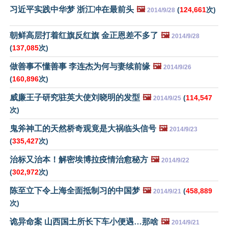
习近平实践中华梦 浙江冲在最前头
🖼️
(
124,661
次)
2014/9/28
朝鲜高层打着红旗反红旗 金正恩差不多了
🖼️
2014/9/28
(
137,085
次)
做善事不懂善事 李连杰为何与妻续前缘
🖼️
2014/9/26
(
160,896
次)
威廉王子研究驻英大使刘晓明的发型
🖼️
(
114,547
2014/9/25
次)
鬼斧神工的天然桥奇观竟是大祸临头信号
🖼️
2014/9/23
(
335,427
次)
治标又治本！解密埃博拉疫情治愈秘方
🖼️
2014/9/22
(
302,972
次)
陈至立下令上海全面抵制习的中国梦
🖼️
(
458,889
2014/9/21
次)
诡异命案 山西国土所长下车小便遇…那啥
🖼️
2014/9/21