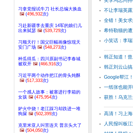
笑李鸿忠问持
习拿党报试牛刀 社长总编大换血
不让李瑞英露
🖼️
(
496,932
次)
全错！美女求
习赴新疆李去重庆 14军的娘们儿
希特勒猫的遭
出来脦瑟
🖼️
(
539,729
次)
小笑话：李瑞
习顺天行！国父巨幅画像惊现天
安门广场
🖼️
(
548,273
次)
韩正知道！曾
种瓜得瓜：四川原副书记李春城
被双开
🖼️
(
466,916
次)
韩正刘云山搞
习近平两个动作把江的骨头炖酥
Google帮
🖼️
(
517,333
次)
一纸张也能开
一个感人故事：被塞进行李箱的
女孩
🖼️
(
475,954
次)
获胜！乌克兰
妒火中烧！老江踩习却跌进一堆
高清！习上海
狗屎
🖼️
(
502,399
次)
人民报叫板江
克里米亚人叫苦连天 普京头大了
🖼️
(
504,050
次)