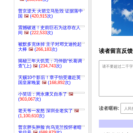
普京逆天 火箭立马坠毁 证据落中
国
🖼️
(
420,915
次)
震撼破迷！史前巨石为这存在人
间
🖼️
(
222,533
次)
被默多克休掉 主子对邓文迪抡起
大棒
🖼️
(
266,183
次)
读者留言反馈
揭秘三年大饥荒：习仲勋“长葛调
查”(上)
🖼️
(
234,743
次)
天赐10个影后！章子怡受邀赴英
国皇家晚宴
🖼️
(
168,892
次)
小笑话：周永康又自杀了
🖼️
(
903,067
次)
读者暱称:
老天爷一发怒 深圳全老实了
🖼️
(
1,100,610
次)
普京胖头肿脸 向乌克兰投怀者暗
发信号
🖼️
(
688,879
次)