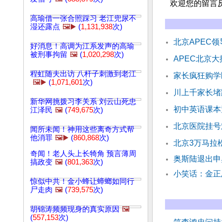
欢迎您的留言
高瑜借一张合照踩习 老江兜尿不
湿还露点
🖼️▶️
(
1,131,938
次)
北京APEC
好消息！高调为江系发声的高瑜
被刑事拘留
🖼️
(
1,020,298
次)
APEC北京大
程虹随夫出访 八杆子刺激到老江
家长疯狂购学区
🖼️▶️
(
1,071,601
次)
川上千家长堵
新华网挑拨习李关系 刘云山死忠
初中英语课本
江泽民
🖼️
(
749,675
次)
北京医院挂号难
闻所未闻！神用这些离奇方式帮
他消罪
🖼️▶️
(
860,868
次)
北京3万马拉
奇闻！老人头上长犄角 预言薄周
奥斯陆退出申
搞政变
🖼️
(
801,363
次)
小笑话：金正
惊似中共！金小蜂让蟑螂如同行
尸走肉
🖼️
(
739,575
次)
胡锦涛频频现身的真实原因
🖼️
(
557,153
次)