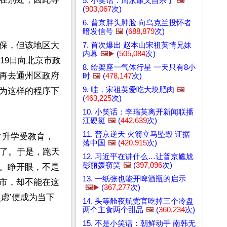
5. 小笑话：周永康又自杀了
🖼️
(
903,067
次)
6. 普京胖头肿脸 向乌克兰投怀者
暗发信号
🖼️
(
688,879
次)
保，但该地区大
7. 首次爆出 赵本山宋祖英情兄妹
内幕
🖼️▶️
(
505,084
次)
19日向北京市政
8. 绘架座一气体行星 一天只有8小
再去通州区政府
时
🖼️
(
478,147
次)
9. 哇，宋祖英爱吃大块肥肉
🖼️
为这样的程序下
(
463,225
次)
10. 小笑话：李瑞英离开新闻联播
江硬挺
🖼️
(
442,639
次)
11. 普京逆天 火箭立马坠毁 证据
常升学受教育，
落中国
🖼️
(
420,915
次)
书了。于是，跑天
12. 习近平在讲什么…让普京尴尬
彭丽媛窃笑
🖼️
(
397,096
次)
。睁开眼，不是
13. 一纸张也能开啤酒瓶的启示
市，却不能在这
🖼️▶️
(
367,277
次)
虑’便成为当下
14. 头等舱夜航党官吃掉三个冷盘
两个主食两个甜品
🖼️
(
360,234
次)
15. 不是小笑话：朝鲜动手 南韩无