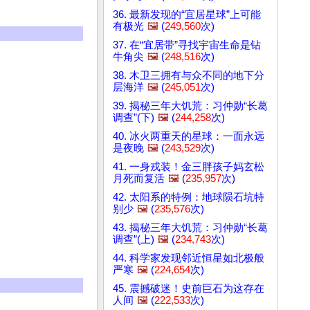
36. 最新发现的“宜居星球”上可能
有极光
🖼️
(
249,560
次)
37. 在“宜居带”寻找宇宙生命是钻
牛角尖
🖼️
(
248,516
次)
38. 木卫三拥有与众不同的地下分
层海洋
🖼️
(
245,051
次)
39. 揭秘三年大饥荒：习仲勋“长葛
调查”(下)
🖼️
(
244,258
次)
40. 冰火两重天的星球：一面永远
是夜晚
🖼️
(
243,529
次)
41. 一身戎装！金三胖孩子妈玄松
月死而复活
🖼️
(
235,957
次)
42. 太阳系的特例：地球陨石坑特
别少
🖼️
(
235,576
次)
43. 揭秘三年大饥荒：习仲勋“长葛
调查”(上)
🖼️
(
234,743
次)
44. 科学家发现邻近恒星如北极般
严寒
🖼️
(
224,654
次)
45. 震撼破迷！史前巨石为这存在
人间
🖼️
(
222,533
次)