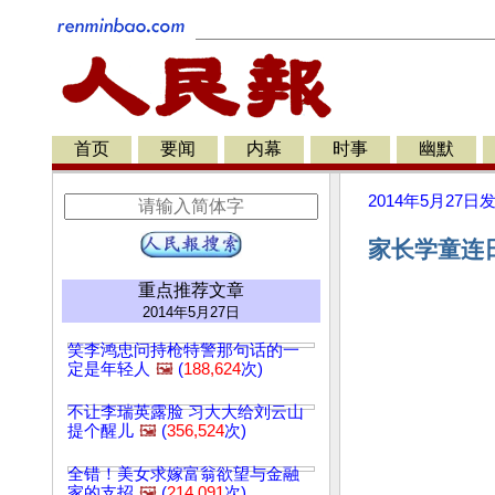
首页
要闻
内幕
时事
幽默
2014年5月27日
家长学童连日
重点推荐文章
2014年5月27日
笑李鸿忠问持枪特警那句话的一
定是年轻人
🖼️
(
188,624
次)
不让李瑞英露脸 习大大给刘云山
提个醒儿
🖼️
(
356,524
次)
全错！美女求嫁富翁欲望与金融
家的支招
🖼️
(
214,091
次)