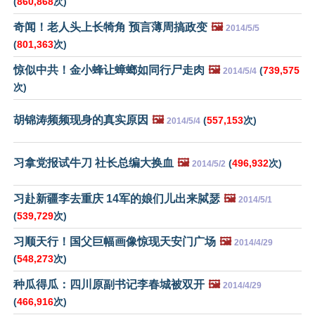
(
860,868
次)
奇闻！老人头上长犄角 预言薄周搞政变
🖼️
2014/5/5
(
801,363
次)
惊似中共！金小蜂让蟑螂如同行尸走肉
🖼️
(
739,575
2014/5/4
次)
胡锦涛频频现身的真实原因
🖼️
(
557,153
次)
2014/5/4
习拿党报试牛刀 社长总编大换血
🖼️
(
496,932
次)
2014/5/2
习赴新疆李去重庆 14军的娘们儿出来脦瑟
🖼️
2014/5/1
(
539,729
次)
习顺天行！国父巨幅画像惊现天安门广场
🖼️
2014/4/29
(
548,273
次)
种瓜得瓜：四川原副书记李春城被双开
🖼️
2014/4/29
(
466,916
次)