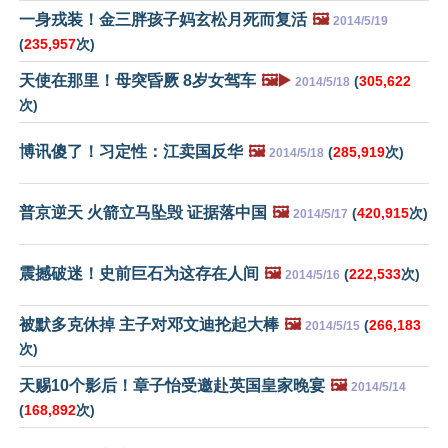
一身戎装！金三胖孩子妈玄松月死而复活
🖼️
2014/5/19
(
235,957
次)
天使在那里！母突昏厥 8岁女驾车
🖼️▶️
(
305,622
2014/5/18
次)
博讯傻了！习定性：江卖国反华
🖼️
(
285,919
次)
2014/5/18
普京逆天 火箭立马坠毁 证据落中国
🖼️
(
420,915
次)
2014/5/17
震撼破迷！史前巨石为这存在人间
🖼️
(
222,533
次)
2014/5/16
被默多克休掉 主子对邓文迪抡起大棒
🖼️
(
266,183
2014/5/15
次)
天赐10个影后！章子怡受邀赴英国皇家晚宴
🖼️
2014/5/14
(
168,892
次)