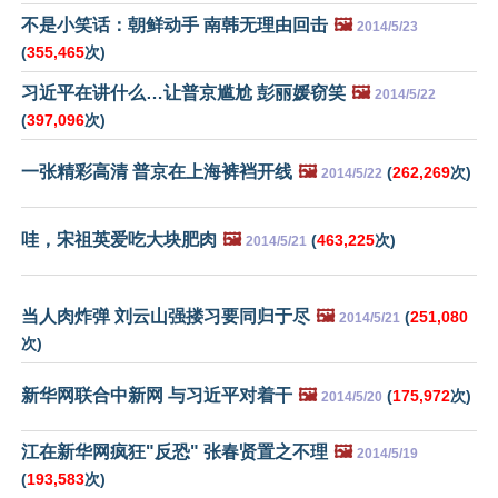
不是小笑话：朝鲜动手 南韩无理由回击
🖼️
2014/5/23
(
355,465
次)
习近平在讲什么…让普京尴尬 彭丽媛窃笑
🖼️
2014/5/22
(
397,096
次)
一张精彩高清 普京在上海裤裆开线
🖼️
(
262,269
次)
2014/5/22
哇，宋祖英爱吃大块肥肉
🖼️
(
463,225
次)
2014/5/21
当人肉炸弹 刘云山强搂习要同归于尽
🖼️
(
251,080
2014/5/21
次)
新华网联合中新网 与习近平对着干
🖼️
(
175,972
次)
2014/5/20
江在新华网疯狂"反恐" 张春贤置之不理
🖼️
2014/5/19
(
193,583
次)