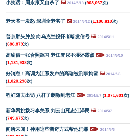
小笑话：周永康又自杀了
🖼️
(
903,067
次)
2014/5/13
老天爷一发怒 深圳全老实了
🖼️
(
1,100,610
次)
2014/5/12
普京胖头肿脸 向乌克兰投怀者暗发信号
🖼️
2014/5/11
(
688,879
次)
高瑜借一张合照踩习 老江兜尿不湿还露点
🖼️▶️
2014/5/10
(
1,131,938
次)
好消息！高调为江系发声的高瑜被刑事拘留
🖼️
2014/5/8
(
1,020,298
次)
程虹随夫出访 八杆子刺激到老江
🖼️▶️
(
1,071,601
次)
2014/5/7
新华网挑拨习李关系 刘云山死忠江泽民
🖼️
2014/5/7
(
749,675
次)
闻所未闻！神用这些离奇方式帮他消罪
🖼️▶️
2014/5/6