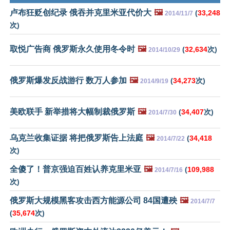
卢布狂贬创纪录 俄吞并克里米亚代价大
🖼️
(
33,248
2014/11/7
次)
取悦广告商 俄罗斯永久使用冬令时
🖼️
(
32,634
次)
2014/10/29
俄罗斯爆发反战游行 数万人参加
🖼️
(
34,273
次)
2014/9/19
美欧联手 新举措将大幅制裁俄罗斯
🖼️
(
34,407
次)
2014/7/30
乌克兰收集证据 将把俄罗斯告上法庭
🖼️
(
34,418
2014/7/22
次)
全傻了！普京强迫百姓认养克里米亚
🖼️
(
109,988
2014/7/16
次)
俄罗斯大规模黑客攻击西方能源公司 84国遭殃
🖼️
2014/7/7
(
35,674
次)