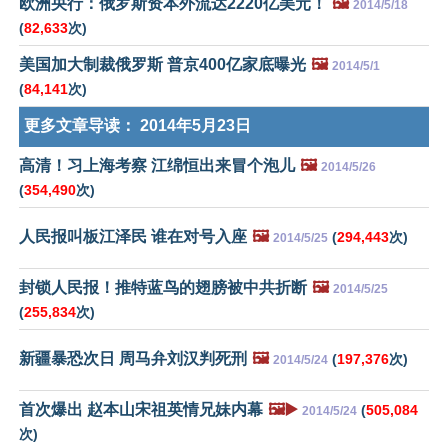
欧洲央行：俄罗斯资本外流达2220亿美元！
🖼️
2014/5/18
(
82,633
次)
美国加大制裁俄罗斯 普京400亿家底曝光
🖼️
2014/5/1
(
84,141
次)
更多文章导读：
2014年5月23日
高清！习上海考察 江绵恒出来冒个泡儿
🖼️
2014/5/26
(
354,490
次)
人民报叫板江泽民 谁在对号入座
🖼️
(
294,443
次)
2014/5/25
封锁人民报！推特蓝鸟的翅膀被中共折断
🖼️
2014/5/25
(
255,834
次)
新疆暴恐次日 周马弁刘汉判死刑
🖼️
(
197,376
次)
2014/5/24
首次爆出 赵本山宋祖英情兄妹内幕
🖼️▶️
(
505,084
2014/5/24
次)