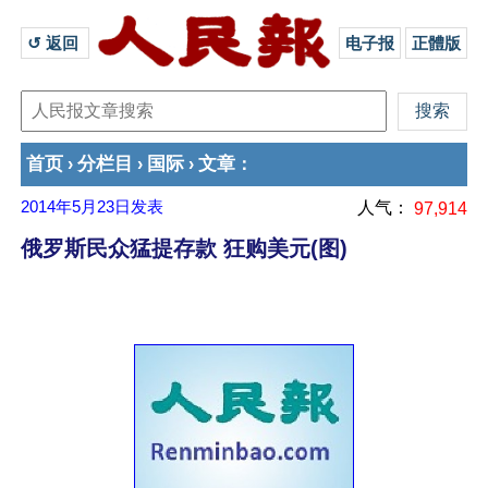
↺ 返回 
电子报
正體版
首页
分栏目
国际
文章
›
›
›
：
2014年5月23日
发表
人气：
97,914
俄罗斯民众猛提存款 狂购美元(图)