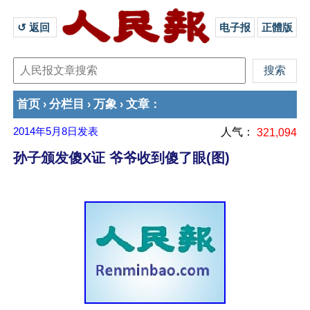
↺ 返回 
电子报
正體版
首页
分栏目
万象
文章
›
›
›
：
2014年5月8日
发表
人气：
321,094
孙子颁发傻X证 爷爷收到傻了眼(图)