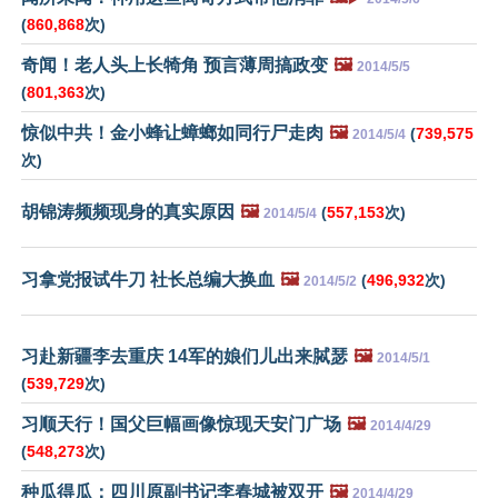
(
860,868
次)
奇闻！老人头上长犄角 预言薄周搞政变
🖼️
2014/5/5
(
801,363
次)
惊似中共！金小蜂让蟑螂如同行尸走肉
🖼️
(
739,575
2014/5/4
次)
胡锦涛频频现身的真实原因
🖼️
(
557,153
次)
2014/5/4
习拿党报试牛刀 社长总编大换血
🖼️
(
496,932
次)
2014/5/2
习赴新疆李去重庆 14军的娘们儿出来脦瑟
🖼️
2014/5/1
(
539,729
次)
习顺天行！国父巨幅画像惊现天安门广场
🖼️
2014/4/29
(
548,273
次)
种瓜得瓜：四川原副书记李春城被双开
🖼️
2014/4/29