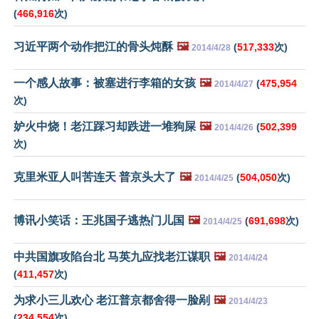
(
466,916
次)
习近平两个动作把江的骨头炖酥
🖼️
(
517,333
次)
2014/4/28
一个感人故事：被塞进行李箱的女孩
🖼️
(
475,954
2014/4/27
次)
妒火中烧！老江踩习却跌进一堆狗屎
🖼️
(
502,399
2014/4/26
次)
克里米亚人叫苦连天 普京头大了
🖼️
(
504,050
次)
2014/4/25
博讯小笑话：王兆国子逃热门儿国
🖼️
(
691,698
次)
2014/4/25
中共国旗攻陷台北 马英九应找老江谋职
🖼️
2014/4/24
(
411,457
次)
为求小三儿欢心 老江普京都舍得一脸剐
🖼️
2014/4/23
(
234,554
次)