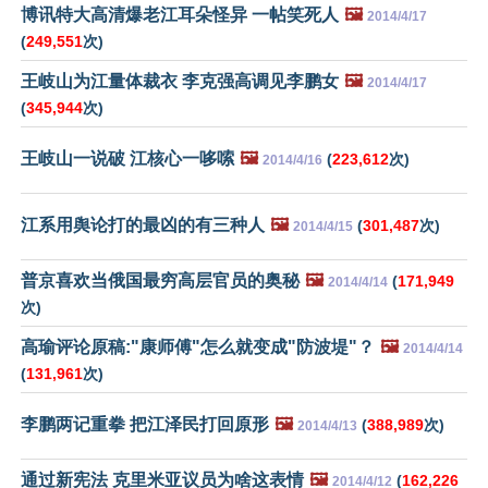
博讯特大高清爆老江耳朵怪异 一帖笑死人
🖼️
2014/4/17
(
249,551
次)
王岐山为江量体裁衣 李克强高调见李鹏女
🖼️
2014/4/17
(
345,944
次)
王岐山一说破 江核心一哆嗦
🖼️
(
223,612
次)
2014/4/16
江系用舆论打的最凶的有三种人
🖼️
(
301,487
次)
2014/4/15
普京喜欢当俄国最穷高层官员的奥秘
🖼️
(
171,949
2014/4/14
次)
高瑜评论原稿:"康师傅"怎么就变成"防波堤"？
🖼️
2014/4/14
(
131,961
次)
李鹏两记重拳 把江泽民打回原形
🖼️
(
388,989
次)
2014/4/13
通过新宪法 克里米亚议员为啥这表情
🖼️
(
162,226
2014/4/12