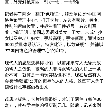
置，外壳鲜艳亮丽，5张一盒，一盒5角。

记者买了两盒，翻开“色狼证”，颁发单位是“中国网
络色狼管理中心”。打开卡片，左边有照片、姓名、
性别的留白位置，并标注着证件标号，右边则写
着，“兹证明，某同志因调戏美女、丑女、未成年少
女以及中老年妇女，手段高明，手法新颖，通过ISO
9001质量体系认证。特发此证，以兹证明”，并辅以
“中国网络色狼管理中心”的印章。

现代人的思想变异得可怕，以前如果有人无缘无故
的骂人是色狼，被骂的人非得跟骂他的人拼上一条
命不可，就算是一句玩笑话也不行。现在居然有人
会卖“色狼证”公开的侮辱他人的人格。这些商人为了
赚钱什么事都做得出来。

该店老板称，卡片销量很好，才进了两件（每件30
盒），就被学生抢购得所剩无几。随后，记者来到