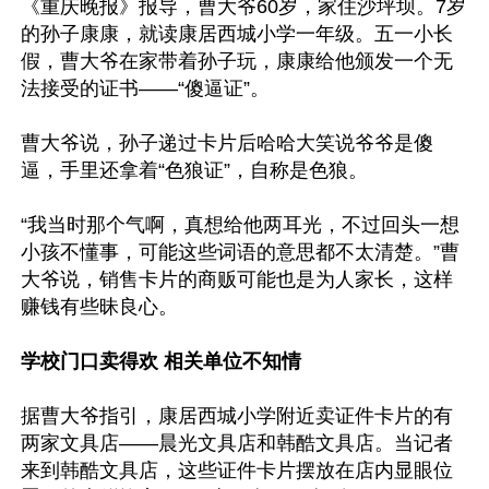
《重庆晚报》报导，曹大爷60岁，家住沙坪坝。7岁
的孙子康康，就读康居西城小学一年级。五一小长
假，曹大爷在家带着孙子玩，康康给他颁发一个无
法接受的证书——“傻逼证”。

曹大爷说，孙子递过卡片后哈哈大笑说爷爷是傻
逼，手里还拿着“色狼证”，自称是色狼。

“我当时那个气啊，真想给他两耳光，不过回头一想
小孩不懂事，可能这些词语的意思都不太清楚。”曹
大爷说，销售卡片的商贩可能也是为人家长，这样
赚钱有些昧良心。

学校门口卖得欢 相关单位不知情
据曹大爷指引，康居西城小学附近卖证件卡片的有
两家文具店——晨光文具店和韩酷文具店。当记者
来到韩酷文具店，这些证件卡片摆放在店内显眼位