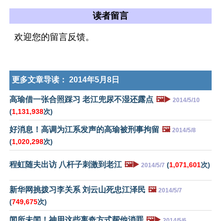
读者留言
欢迎您的留言反馈。
更多文章导读：
2014年5月8日
高瑜借一张合照踩习 老江兜尿不湿还露点
🖼️▶️
2014/5/10
(
1,131,938
次)
好消息！高调为江系发声的高瑜被刑事拘留
🖼️
2014/5/8
(
1,020,298
次)
程虹随夫出访 八杆子刺激到老江
🖼️▶️
(
1,071,601
次)
2014/5/7
新华网挑拨习李关系 刘云山死忠江泽民
🖼️
2014/5/7
(
749,675
次)
闻所未闻！神用这些离奇方式帮他消罪
🖼️▶️
2014/5/6