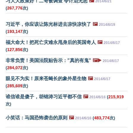
习大大政策好！二哥被调查 令计划无恙
🖼️
2014/6/21
(
267,776
次)
习近平，你应该让陈光标进去凉快凉快了
🖼️
2014/6/19
(
193,147
次)
福大命大！把死亡灾难永甩身后的英国奇人
🖼️
2014/6/17
(
127,856
次)
非常负责！美国法院贴告示："真的有鬼"
🖼️▶️
2014/6/17
(
284,072
次)
眼见不为实！原来苍蝇长的象外星生物
🖼️
2014/6/17
(
285,609
次)
谁信谁是傻子，胡锦涛习近平都不信
🖼️
(
215,919
2014/6/16
次)
小笑话：马国恐怖袭击的原则
🖼️
(
483,774
次)
2014/6/16