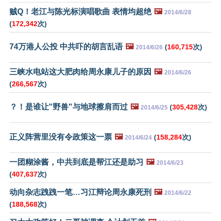
贼Q！老江与陈光标演唱歌曲 表情均超绝
🖼️
2014/6/28
(
172,342
次)
74万港人公投 中共吓的胡言乱语
🖼️
(
160,715
次)
2014/6/26
三峡水电站这大肥肉给周永康儿子的原因
🖼️
2014/6/26
(
266,567
次)
？！是谁让"野兽"与地球擦肩而过
🖼️
(
305,428
次)
2014/6/25
正义阵营里没有令政策这一票
🖼️
(
158,284
次)
2014/6/24
一团糊涂酱，中共到底是帮江还是助习
🖼️
2014/6/23
(
407,637
次)
动向杂志跩跩一笔…习江辩论周永康死刑
🖼️
2014/6/22
(
188,568
次)