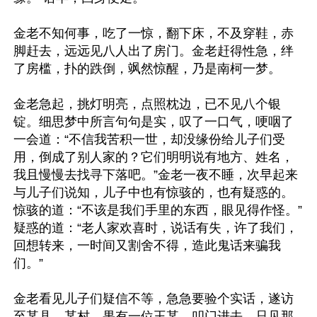
金老不知何事，吃了一惊，翻下床，不及穿鞋，赤
脚赶去，远远见八人出了房门。金老赶得性急，绊
了房槛，扑的跌倒，飒然惊醒，乃是南柯一梦。

金老急起，挑灯明亮，点照枕边，已不见八个银
锭。细思梦中所言句句是实，叹了一口气，哽咽了
一会道：“不信我苦积一世，却没缘份给儿子们受
用，倒成了别人家的？它们明明说有地方、姓名，
我且慢慢去找寻下落吧。”金老一夜不睡，次早起来
与儿子们说知，儿子中也有惊骇的，也有疑惑的。
惊骇的道：“不该是我们手里的东西，眼见得作怪。”
疑惑的道：“老人家欢喜时，说话有失，许了我们，
回想转来，一时间又割舍不得，造此鬼话来骗我
们。”

金老看见儿子们疑信不等，急急要验个实话，遂访
至某县、某村，果有一位王某。叩门进去，只见那