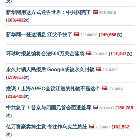
次)
新华网用这方式通告世界：中共国完了
🖼️
2014/6/10
(
183,402
次)
新华网一登这消息 江父子快了
🖼️
(
249,686
次)
2014/6/10
环球时报总编将合法500万美金落袋
🖼️
(
111,442
次)
2014/6/9
永久封锁人民报后 Google或被永久封锁
🖼️
2014/6/9
(
159,017
次)
撒谎！上海APEC会议江送的礼物不是这个
🖼️
2014/6/8
(
216,428
次)
中共急了！普京与四国元首会面遭羞辱
🖼️
(
156,765
2014/6/7
次)
亿万富豪卖掉生意 专注作乌克兰总统
🖼️
(
102,562
2014/6/7
次)