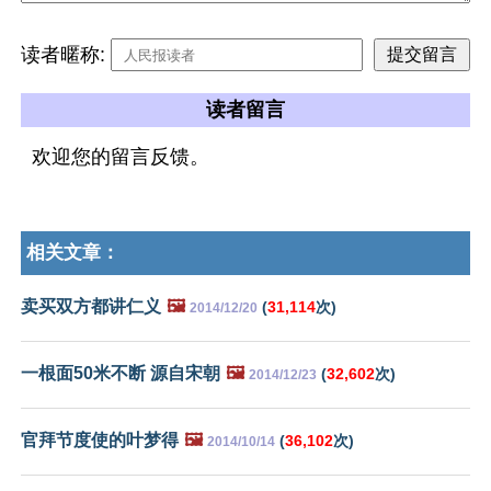
读者暱称:
读者留言
欢迎您的留言反馈。
相关文章：
卖买双方都讲仁义
🖼️
(
31,114
次)
2014/12/20
一根面50米不断 源自宋朝
🖼️
(
32,602
次)
2014/12/23
官拜节度使的叶梦得
🖼️
(
36,102
次)
2014/10/14