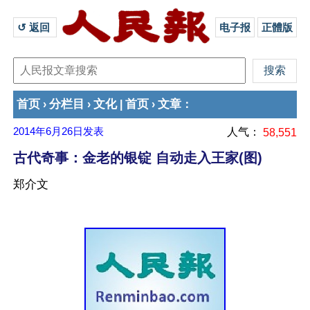
↺ 返回 
电子报
正體版
首页
分栏目
文化
首页
文章
›
›
|
›
：
2014年6月26日
发表
人气：
58,551
古代奇事：金老的银锭 自动走入王家(图)
郑介文