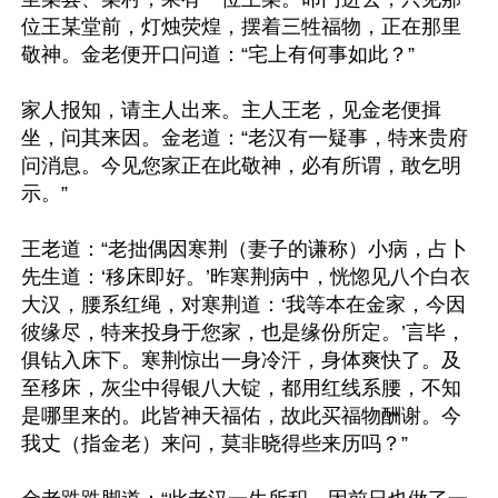
位王某堂前，灯烛荧煌，摆着三牲福物，正在那里
敬神。金老便开口问道：“宅上有何事如此？”

家人报知，请主人出来。主人王老，见金老便揖
坐，问其来因。金老道：“老汉有一疑事，特来贵府
问消息。今见您家正在此敬神，必有所谓，敢乞明
示。”

王老道：“老拙偶因寒荆（妻子的谦称）小病，占卜
先生道：‘移床即好。’昨寒荆病中，恍惚见八个白衣
大汉，腰系红绳，对寒荆道：‘我等本在金家，今因
彼缘尽，特来投身于您家，也是缘份所定。’言毕，
俱钻入床下。寒荆惊出一身冷汗，身体爽快了。及
至移床，灰尘中得银八大锭，都用红线系腰，不知
是哪里来的。此皆神天福佑，故此买福物酬谢。今
我丈（指金老）来问，莫非晓得些来历吗？”
