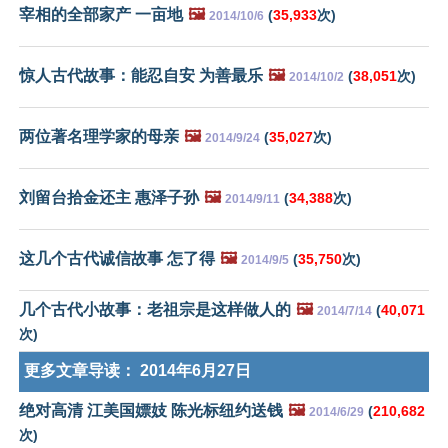
宰相的全部家产 一亩地
🖼️
(
35,933
次)
2014/10/6
惊人古代故事：能忍自安 为善最乐
🖼️
(
38,051
次)
2014/10/2
两位著名理学家的母亲
🖼️
(
35,027
次)
2014/9/24
刘留台拾金还主 惠泽子孙
🖼️
(
34,388
次)
2014/9/11
这几个古代诚信故事 怎了得
🖼️
(
35,750
次)
2014/9/5
几个古代小故事：老祖宗是这样做人的
🖼️
(
40,071
2014/7/14
次)
更多文章导读：
2014年6月27日
绝对高清 江美国嫖妓 陈光标纽约送钱
🖼️
(
210,682
2014/6/29
次)