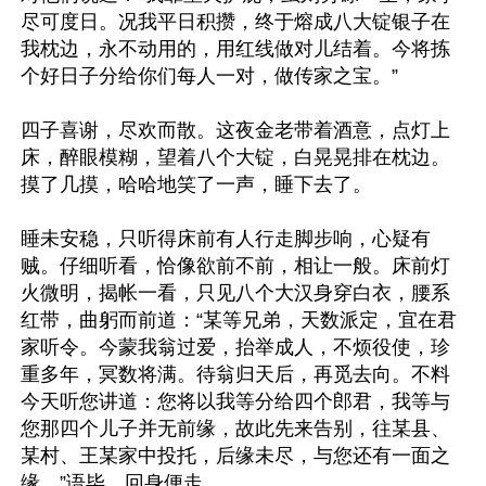
尽可度日。况我平日积攒，终于熔成八大锭银子在
我枕边，永不动用的，用红线做对儿结着。今将拣
个好日子分给你们每人一对，做传家之宝。”

四子喜谢，尽欢而散。这夜金老带着酒意，点灯上
床，醉眼模糊，望着八个大锭，白晃晃排在枕边。
摸了几摸，哈哈地笑了一声，睡下去了。

睡未安稳，只听得床前有人行走脚步响，心疑有
贼。仔细听看，恰像欲前不前，相让一般。床前灯
火微明，揭帐一看，只见八个大汉身穿白衣，腰系
红带，曲躬而前道：“某等兄弟，天数派定，宜在君
家听令。今蒙我翁过爱，抬举成人，不烦役使，珍
重多年，冥数将满。待翁归天后，再觅去向。不料
今天听您讲道：您将以我等分给四个郎君，我等与
您那四个儿子并无前缘，故此先来告别，往某县、
某村、王某家中投托，后缘未尽，与您还有一面之
缘。”语毕，回身便走。
