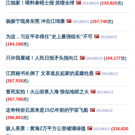
江独家！喂料泰晤士报 笑噎全球
🖼️
(
133,820
次)
2014/6/16
杨振宁现身东莞 冲击江绵康
🖼️
(
157,740
次)
2014/6/15
为这，习近平非得任"史上最强组长"不可
🖼️
2014/6/15
(
164,188
次)
只许我屠城！人民日报矛头指向江
🖼️
(
154,177
次)
2014/6/14
江西秘书长倒了 文革造反起家的孟建柱悬
🖼️
2014/6/13
(
267,528
次)
冒死实拍！火山岩浆入海 惊似地狱之火
🖼️
2014/6/12
(
267,788
次)
这奇特岩石原来是15亿年前的宇宙飞船
🖼️
2014/6/12
(
296,853
次)
骇人美景：黄海2万平方公里铺满绿毯
🖼️
(
316,620
2014/6/11