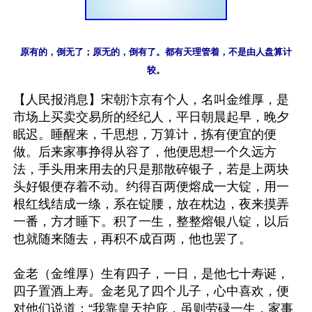
原有的，倒无了；原无的，倒有了。都有天理管着，不是由人盘算计
【人民报消息】宋朝汴京有个人，名叫金维厚，是
市场上买卖交易所的经纪人，平日朝晨起早，晚夕
眠迟。睡醒来，千思想，万算计，拣有便宜的便
做。后来家事挣得从容了，他便思想一个久远方
法，手头用来用去的只是那散碎银子，若是上两块
头好银便存着不动。约得百两便熔成一大锭，用一
根红线结成一绦，系在锭腰，放在枕边，夜来摸弄
一番，方才睡下。积了一生，整整熔银八锭，以后
也就随来随去，再积不成百两，他也罢了。

金老（金维厚）生有四子，一日，是他七十寿诞，
四子置酒上寿。金老见了四个儿子，心中喜欢，便
对他们说道：“我靠皇天护庇，虽则劳碌一生，家事