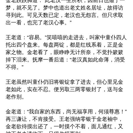
金老跌跌脚道：“此老汉一生所积，因前日也做了一
梦，就不见了。梦中也道出老丈姓名居址，故得访
寻到此。可见天数已定，老汉也无怨言。但只求取
出一看，也完了老汉心事。”

王老道：“容易。”笑嘻嘻的走进去，叫家中童仆四人
托出四个盘来。每盘两锭，都是红线系着，正是金
家之物。金老看了，眼睁睁无计所奈，不觉扑簌簌
掉下泪来。抚摩一番后道：“老汉真如此命薄，消受
不得。”

王老虽然叫童仆仍旧将银锭拿了进去，但心里见金
老如此，实在不忍。便另取三两零银封了，送与金
老作别。

金老道：“我自家的东西，尚无福享用，何须尊惠！”
再三谦让，不肯接受。王老强纳零银于金老袖中，
金老欲待摸出还了，一时摸个不着，面儿通红，又