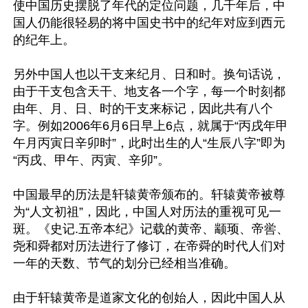
使中国历史摆脱了年代的定位问题，几千年后，中
国人仍能很轻易的将中国史书中的纪年对应到西元
的纪年上。

另外中国人也以干支来纪月、日和时。换句话说，
由于干支包含天干、地支各一个字，每一个时刻都
由年、月、日、时的干支来标记，因此共有八个
字。例如2006年6月6日早上6点，就属于“丙戌年甲
午月丙寅日辛卯时”，此时出生的人“生辰八字”即为 
“丙戌、甲午、丙寅、辛卯”。

中国最早的历法是轩辕黄帝颁布的。轩辕黄帝被尊
为“人文初祖”，因此，中国人对历法的重视可见一
斑。《史记.五帝本纪》记载的黄帝、颛顼、帝喾、
尧和舜都对历法进行了修订，在帝舜的时代人们对
一年的天数、节气的划分已经相当准确。

由于轩辕黄帝是道家文化的创始人，因此中国人从