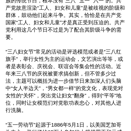
族的传统节日，根本没有“三八”“五一”“六一”的。共
产党故意渲染“工人、妇女和儿童”是被歧视的阶级和
群体，鼓动他们起来斗争。其实，恰恰是在共产党
国家“工人、妇女和儿童”才是真正受到压迫的。共产
党利用这几个节日不过是为了配合其阶级斗争的需
要。

“三八妇女节”常见的活动是评选模范或者是“三八红
旗手”，举行女性为主的运动会，文艺演出等等，或
者是表彰会、庆祝会、联谊会等集会性的活动。近
年来三八节的庆祝被要求搞创新，但不管多少过
法，主题可以概括为进一步借节日来加深人们头脑
中“女人半边天”，“男女都一样”的党文化，表现党对
女性的“关怀”，突出党让妇女“翻身”，得到“平等”地
位，同时让女模范们对党歌功表忠心，对其他人进
行洗脑。

“五一劳动节”起源于1886年5月1日，以美国芝加哥