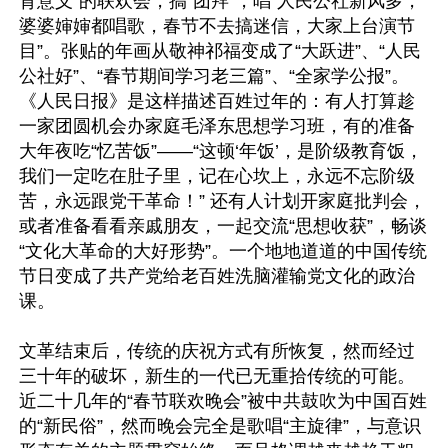
育意义”的联欢会，搞“团拜”，唱“人民公社新风多，
婆婆婶婶都唱歌，春节不去搞迷信，大家上台演节
目”。张贴的年画从敬神祁福变成了“大跃进”、“人民
公社好”、“春节期间学习老三篇”、“全家学公报”。
《人民日报》是这样描述百姓过年的：有人打算趁
一家团圆机会办家庭毛泽东思想学习班，有的准备
大年夜吃“忆苦饭”——“这顿‘年饭’，是阶级教育饭，
我们一定吃在肚子里，记在心坎上，永远不忘阶级
苦，永远跟党干革命！” 还有人计划开家庭批判会，
或者准备看看亲戚朋友，一起交流“思想收获”，畅谈
“文化大革命的大好形势”。一个地地道道的中国传统
节日变成了共产党给老百姓洗脑灌输党文化的政治
课。

文革结束后，传统的庆祝方式有所恢复，然而经过
三十年的破坏，新生的一代已无重拾传统的可能。
近二十几年的“春节联欢晚会”被中共鼓吹为中国百姓
的“新民俗”，然而晚会完全是歌唱“主旋律”，与意识