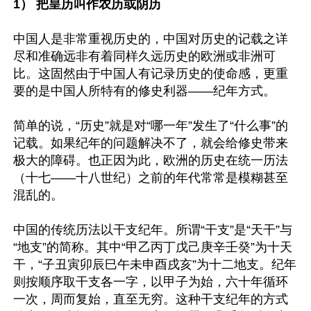
1） 把皇历叫作农历或阴历
中国人是非常重视历史的，中国对历史的记载之详
尽和准确远非有着同样久远历史的欧洲或非洲可
比。这固然由于中国人有记录历史的使命感，更重
要的是中国人所特有的修史利器——纪年方式。

简单的说，“历史”就是对“哪一年”发生了“什么事”的
记载。如果纪年的问题解决不了，就会给修史带来
极大的障碍。也正因为此，欧洲的历史在统一历法
（十七——十八世纪）之前的年代常常是模糊甚至
混乱的。

中国的传统历法以干支纪年。所谓“干支”是“天干”与
“地支”的简称。其中“甲乙丙丁戊己庚辛壬癸”为十天
干，“子丑寅卯辰巳午未申酉戌亥”为十二地支。纪年
则按顺序取干支各一字，以甲子为始，六十年循环
一次，周而复始，直至无穷。这种干支纪年的方式