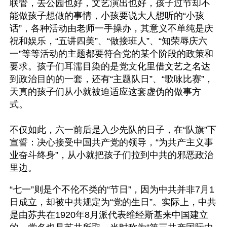
联管，去公园也好，文艺演出也好，孩子过节却不
能做孩子想做的事情，小孩要说大人想听的“小孩
话”，各种活动由老师一手操办，其意义不单纯是庆
祝和娱乐，“五讲四美”、“做接班人”、“知荣辱庆六
一”等等活动的主题都要符合党的某个阶段的政策和
要求。孩子们耳濡目染的是党文化里借文艺之名达
到政治目的的一套，还有“主题队日”、“歌咏比赛”，
天真的孩子们从小就被迫适应这套虚伪的做事方
式。

不仅如此，六一前后是入少先队的日子，在“队旗”下
宣誓：决心接受中国共产党的领导，“为共产主义事
业奋斗终身”，从小就把孩子们拉到中共的邪恶政治
里边。
“七一”则是个不伦不类的“节日”，因为中共并非7月1
日成立，却被中共规定为“党的生日”。实际上，中共
是由苏共在1920年8月派代表维经斯基来中国建立