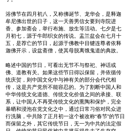
浴佛节在四月初八，又称佛诞节、龙华会，是释迦
牟尼佛出世的日子，这一天善男信女要到寺院进
香、参加斋会，举行布施、放生等活动。七夕是七
月初七，源于牛郎织女的传说。盂兰盆会在七月十
五，是荐亡的节日，起源于佛教中目犍连尊者依释
迦佛开示，设盆斋僧，使其母脱离饿鬼道的典故。

略述中国的节日，可看出无节不与祭祀、神话或
佛、道教有关。如果这些节日得以保留，并依循传
统庆贺，则中国文化中与神有关的部分会代代相
传，这是共产党所不能容忍的。为了割断中国人和
中华传统文化道德、传统文化价值之间的承接、联
系，让中国人不再受传统文化的熏陶和保护，完全
暴晒和浸泡在党文化之中，通过日常习俗对民众进
行洗脑，中共除了正月初一这个被改称“春节”的节日
而保留之外，其它传统节日，无一为中共的法定假
日。传统的节日民俗被中共挤压得失去了生存空