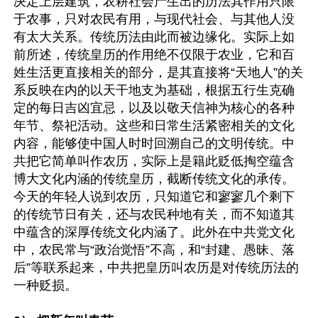
决定上层建筑，农耕社会产生出的历法其作用只限
于农事，只对农民有用，与现代社会、与其他人没
有太大关系。传统历法由此而被边缘化。实际上如
前所述，传统皇历的作用绝不仅限于农业，它和百
姓生活更直接相关的部分，是其直接将“天地人”的关
系反映在内的以天干地支为基础，根据五行生克确
定的每日吉凶宜忌，以及以敬天信神为核心的各种
年节、祭祀活动。这些和日常生活紧密相关的文化
内容，能够使中国人时时回溯自己的文明传统。中
共把它简单叫作农历，实际上是籍此贬低掏空蕴含
博大文化内涵的传统皇历，截断传统文化的承传。
今天的年轻人说到农历，只知道它和寥寥几个剩下
的传统节日有关，还与农民种地有关，而不知道其
中蕴含的深厚传统文化内涵了。此外在中共党文化
中，农民常与“政治觉悟”不高，和“封建、愚昧、落
后”等联系起来，中共把皇历叫农历是对传统历法的
一种贬损。
