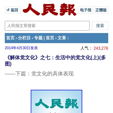
↺ 返回 
电子报
正體版
首页
分栏目
专题
首页
文章
›
›
|
›
：
2014年4月30日
发表
人气：
243,276
《解体党文化》之七：生活中的党文化(上)(多
图)
——下篇：党文化的具体表现