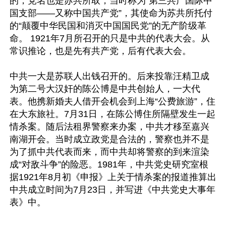
的，党名也是苏共所取，当时称为“第三共产国际中
国支部——又称中国共产党”，其使命为苏共所托付
的“颠覆中华民国和消灭中国国民党”的无产阶级革
命。 1921年7月所召开的只是中共的代表大会。从
常识推论，也是先有共产党，后有代表大会。

中共一大是苏联人出钱召开的。后来投靠汪精卫成
为第二号大汉奸的陈公博是中共创始人，一大代
表。他携新婚夫人借开会机会到上海“公费旅游”，住
在大东旅社。7月31日，在陈公博住所隔壁发生一起
情杀案。随后法租界警察来办案，中共才移至嘉兴
南湖开会。当时成立政党是合法的，警察也并不是
为了抓中共代表而来，而中共却将警察的到来渲染
成“对敌斗争”的险恶。1981年，中共党史研究室根
据1921年8月初《申报》上关于情杀案的报道推算出
中共成立时间为7月23日，并写进《中共党史大事年