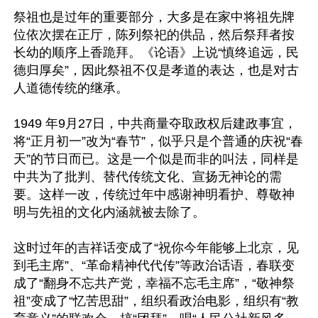
祭祖也是过年的重要部分，大多是在家中将祖先牌
位依次摆在正厅，陈列祭祀的供品，然后祭拜者按
长幼的顺序上香跪拜。《论语》上说“慎终追远，民
德归厚矣”，因此祭祖不仅是孝道的表达，也是对古
人道德传统的继承。

1949 年9月27日，中共商量夺取政权后建政事宜，
将“正月初一”改为“春节”，似乎只是个普通的庆祝“春
天”的节日而已。这是一个似是而非的叫法，同样是
中共为了批判、替代传统文化、宣扬无神论的需
要。这样一改，传统过年中感谢神明看护、尊敬神
明与先祖的文化内涵就被去除了。

这时过年的吉祥话变成了“祝你今年能够上北京，见
到毛主席”、“革命精神代代传”等政治话语，春联变
成了“翻身不忘共产党，幸福不忘毛主席”，“敬神祭
祖”变成了“忆苦思甜”，组织看政治电影，组织有“教