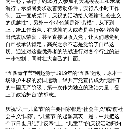
为中心，举行了约35万人参加的大规模罢工和示威
游行，示威者要求改善劳动条件，实行八小时工作
制。五一变成党节，庆祝的活动给人灌输“社会主义
的优越性”，另外一个特色就是评“劳模”，从下到
上，给工作出色，有成就的人或者是各行各业的突
出代表以荣誉，甚至直接吸收入党，让人们感觉到
自己被承认肯定，高兴之余不忘是党给了自己这一
切。通过对这些优秀者的统战进行对各个行业的进
一步控制，同时壮大自己的门面。

“五四青年节”则起源于1919年的“五四”运动，原本一
场维护主权的爱国运动，经共产党宣传成为“觉悟了
的中国无产阶级，第一次作为独立的政治力量，登
上了政治舞台”的标志。

庆祝“六一儿童节”的主要国家都是“社会主义”或“前社
会主义”国家。“儿童节”的起源莫衷一是，中共把这
个节日也归结到“反帝”上。“儿童节”的庆祝活动归妇