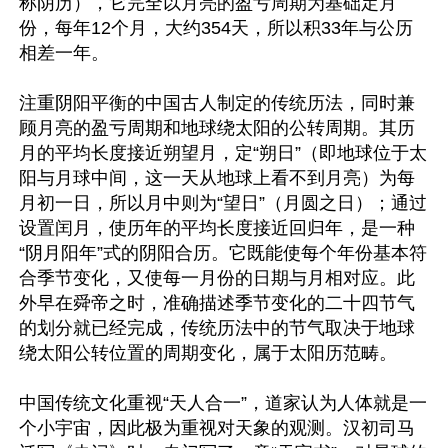
称阴历），它完全以月亮的盈亏周期为基础定月
份，每年12个月，大约354天，所以积33年与公历
相差一年。

注重阴阳平衡的中国古人制定的传统历法，同时兼
顾月亮的盈亏周期和地球绕太阳的公转周期。其历
月的平均长度接近朔望月，定“朔日”（即地球位于太
阳与月球中间，这一天从地球上看不到月亮）为每
月初一日，所以月中则为“望日”（月圆之日）；通过
设置闰月，使历年的平均长度接近回归年，是一种
“阴月阳年”式的阴阳合历。它既能使每个年份基本符
合季节变化，又使每一月份的日期与月相对应。此
外早在舜帝之时，准确描述季节变化的二十四节气
的划分就已经完成，传统历法中的节气取决于地球
绕太阳公转位置的周期变化，属于太阳历范畴。

中国传统文化重视“天人合一”，道家认为人体就是一
个小宇宙，因此极为重视对天象的观测。汉初司马