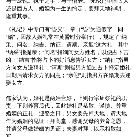
与子成说。执子之手，与子偕老。”无论是中国古人
还是西方人，婚姻为一生的约定，要拜天地神明，
隆重其事。
《礼记》中专门有“昏义”一章（“昏”为通假字，同
“婚”，因故人婚礼常在黄昏时分举行），规定了“纳
采、问名、纳吉、纳征、请期、亲迎”这六礼。其中
“纳采”指提亲；“问名”指询问女方姓名，以便占卜吉
凶；“纳吉”指将占卜的好消息告诉女方；“纳征”指男
方向女方送聘礼；“请期”则指男方通过占卜择定婚礼
日期后请求女方的同意；“亲迎”则指男方在婚期去迎
娶女方。

儒家认为，婚礼是两姓合好，上则行宗庙祭祀的职
责，下则养育后代，因此婚礼是恭敬、谨慎、尊重
婚姻的正礼。迎娶之日，男女要先拜天地，请天地
作为婚姻的见证；拜高堂，感谢父母的养育之恩，
并请父母做婚姻的见证；夫妻对拜，以示相敬如
宾。
