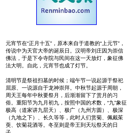
元宵节在“正月十五”，原本来自于道教的“上元节”，
传说中为天官大帝的诞辰日。汉明帝刘庄因为崇信
佛法，于是下令寺院与民间在这一天放灯，象征佛
法大明。自此，元宵节也成了灯节。

清明节是祭祖扫墓的时候；端午节一说起源于祭祀
屈原、一说源自于龙神崇拜。中秋节起源于周朝，
周天王每年中秋要祭月，后渐渐留下了赏月的习
俗。重阳节为九月初九，按照中国的术数，“九”象征
极高（道家讲九层天）、极广（九州方圆）、极深
（九地之下）、长久等等，此时人们赏菊、佩戴茱
萸、饮菊花酒等。冬至则是帝王到天坛祭天的日
子。
