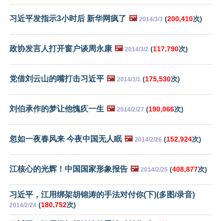
习近平发指示3小时后 新华网疯了
🖼️
(
200,410
次)
2014/3/3
政协发言人打开窗户谈周永康
🖼️
(
117,790
次)
2014/3/2
党借刘云山的嘴打击习近平
🖼️
(
175,530
次)
2014/3/1
刘伯承作的梦让他愧疚一生
🖼️
(
190,066
次)
2014/2/27
忽如一夜春风来 今夜中国无人眠
🖼️
(
152,924
次)
2014/2/26
江核心的光辉！中国国家形象报告
🖼️
(
408,877
次)
2014/2/25
习近平，江用绑架胡锦涛的手法对付你(下)(多图/录音)
(
180,752
次)
2014/2/24