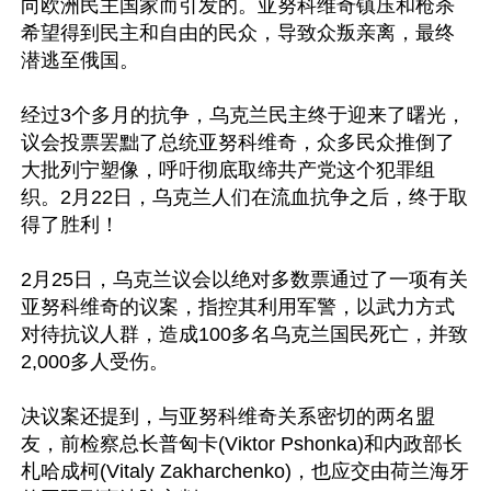
向欧洲民主国家而引发的。亚努科维奇镇压和枪杀
希望得到民主和自由的民众，导致众叛亲离，最终
潜逃至俄国。

经过3个多月的抗争，乌克兰民主终于迎来了曙光，
议会投票罢黜了总统亚努科维奇，众多民众推倒了
大批列宁塑像，呼吁彻底取缔共产党这个犯罪组
织。2月22日，乌克兰人们在流血抗争之后，终于取
得了胜利！

2月25日，乌克兰议会以绝对多数票通过了一项有关
亚努科维奇的议案，指控其利用军警，以武力方式
对待抗议人群，造成100多名乌克兰国民死亡，并致
2,000多人受伤。

决议案还提到，与亚努科维奇关系密切的两名盟
友，前检察总长普匈卡(Viktor Pshonka)和内政部长
札哈成柯(Vitaly Zakharchenko)，也应交由荷兰海牙