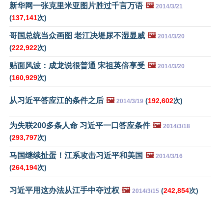
新华网一张克里米亚图片胜过千言万语
🖼️
2014/3/21
(
137,141
次)
哥国总统当众画图 老江决堤尿不湿显威
🖼️
2014/3/20
(
222,922
次)
贴面风波：成龙说很普通 宋祖英倍享受
🖼️
2014/3/20
(
160,929
次)
从习近平答应江的条件之后
🖼️
(
192,602
次)
2014/3/19
为失联200多条人命 习近平一口答应条件
🖼️
2014/3/18
(
293,797
次)
马国继续扯蛋！江系攻击习近平和美国
🖼️
2014/3/16
(
264,194
次)
习近平用这办法从江手中夺过权
🖼️
(
242,854
次)
2014/3/15