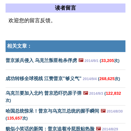
读者留言
欢迎您的留言反馈。
相关文章：
普京派兵侵入 乌克兰叛匪枪杀俘虏
🖼️
(
33,205
次)
2014/9/1
成功转移全球视线 江赞普京"够义气"
(
268,625
次)
2014/9/4
乌克兰要加入北约 普京恐吓扔原子弹
🖼️
(
122,832
2014/9/3
次)
哈国总统惊呆！普京与乌克兰总统的握手瞬间
🖼️
2014/8/30
(
135,657
次)
貌似小笑话的新闻：普京追着冷屁股贴热脸
🖼️
2014/8/29