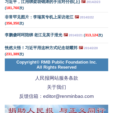
习近平，江用绑架胡锦涛的手法对付你(上)
🖼️
2014/2/23
(
181,760
次)
非常罕见图片：李瑞英专机上采访老江
🖼️
2014/2/22
(
356,350
次)
李鹏傻呵呵陪绑 老江见英子泄光
🖼️
(
313,124
次)
2014/2/21
恍然大悟！习近平用这种方式纪念胡耀邦
🖼️
2014/2/20
(
231,389
次)
Copyright© RMB Public Foundation Inc.
All Rights Reserved
人民报网站服务条款
关于我们
反馈信箱：
editor@renminbao.com