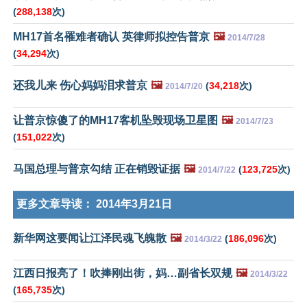
(
288,138
次)
MH17首名罹难者确认 英律师拟控告普京
🖼️
2014/7/28
(
34,294
次)
还我儿来 伤心妈妈泪求普京
🖼️
(
34,218
次)
2014/7/20
让普京惊傻了的MH17客机坠毁现场卫星图
🖼️
2014/7/23
(
151,022
次)
马国总理与普京勾结 正在销毁证据
🖼️
(
123,725
次)
2014/7/22
更多文章导读：
2014年3月21日
新华网这要闻让江泽民魂飞魄散
🖼️
(
186,096
次)
2014/3/22
江西日报亮了！吹捧刚出街，妈…副省长双规
🖼️
2014/3/22
(
165,735
次)