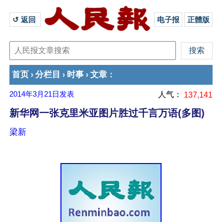
↺ 返回 
电子报
正體版
首页
分栏目
时事
文章
›
›
›
：
2014年3月21日
发表
人气：
137,141
新华网一张克里米亚图片胜过千言万语(多图)
梁新