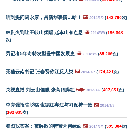
听到提问周永康，吕新华表情…哈！
🖼️
(
143,790
次)
2014/3/9
韩剧火到让王岐山猛醒 赵本山有点悬
🖼️
(
186,648
2014/3/8
次)
男记者5年奇特发型是中国发展史
🖼️
(
85,269
次)
2014/3/8
死磕云南书记 张春贤称江反人类
🖼️
(
174,421
次)
2014/3/7
央视直播 刘云山傻眼 张高丽臊红
🖼️▶️
(
407,651
次)
2014/3/6
李克强报告脱稿 张德江弃江与习保持一致
🖼️
2014/3/5
(
162,635
次)
看图找答案：被解散的特警为何蒙面
🖼️
(
399,884
次)
2014/3/4