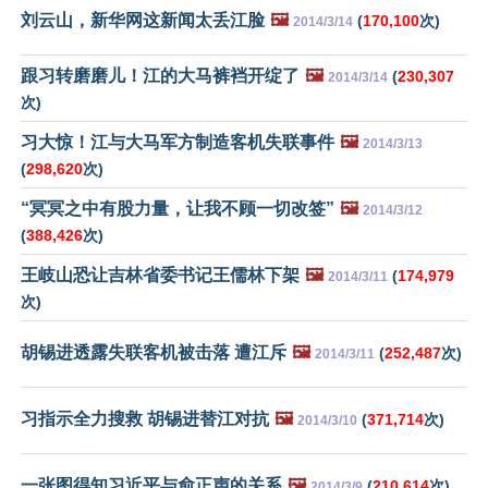
刘云山，新华网这新闻太丢江脸
🖼️
(
170,100
次)
2014/3/14
跟习转磨磨儿！江的大马裤裆开绽了
🖼️
(
230,307
2014/3/14
次)
习大惊！江与大马军方制造客机失联事件
🖼️
2014/3/13
(
298,620
次)
“冥冥之中有股力量，让我不顾一切改签”
🖼️
2014/3/12
(
388,426
次)
王岐山恐让吉林省委书记王儒林下架
🖼️
(
174,979
2014/3/11
次)
胡锡进透露失联客机被击落 遭江斥
🖼️
(
252,487
次)
2014/3/11
习指示全力搜救 胡锡进替江对抗
🖼️
(
371,714
次)
2014/3/10
一张图得知习近平与俞正声的关系
🖼️
(
210,614
次)
2014/3/9