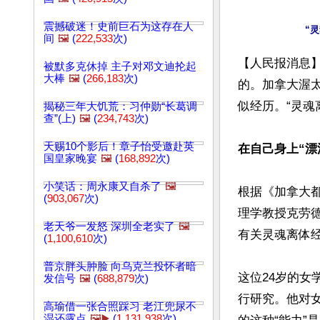
震撼破迷！史前巨石为这存在人
间
🖼️
(
222,533
次)
【人民报消息
被默多克休掉 主子对邓文迪抡起
大棒
🖼️
(
266,183
次)
的。加拿大渥
似经历。“灵魂
揭秘三年大饥荒：习仲勋“长葛调
查”(上)
🖼️
(
234,743
次)
天赐10个影后！章子怡受邀赴英
在自己身上“漂
国皇家晚宴
🖼️
(
168,892
次)
小笑话：周永康又自杀了
🖼️
根据《加拿大
(
903,067
次)
理学教授克劳德‧
老天爷一发怒 深圳全老实了
🖼️
有关灵魂离体
(
1,100,610
次)
普京胖头肿脸 向乌克兰投怀者暗
这位24岁的女
发信号
🖼️
(
688,879
次)
行研究。他对
高瑜借一张合照踩习 老江兜尿不
湿还露点
🖼️▶️
(
1,131,938
次)