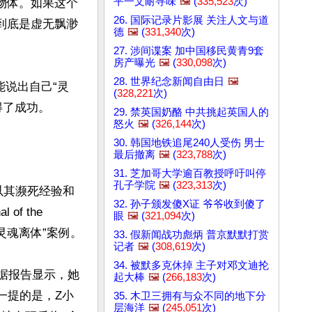
平一文耐寻味
🖼️
(
335,523
次)
物体。如果这个
26. 国际记录片影展 关注人文与道
到底是虚无飘渺
德
🖼️
(
331,340
次)
27. 涉间谍案 加中国移民黄青9套
房产曝光
🖼️
(
330,098
次)
28. 世界纪念新闻自由日
🖼️
能说出自己“灵
(
328,221
次)
了成功。

29. 禁英国奶酪 中共挑起英国人的
怒火
🖼️
(
326,144
次)
30. 韩国地铁追尾240人受伤 男士
最后撤离
🖼️
(
323,788
次)
31. 芝加哥大学逾百教授呼吁叫停
孔子学院
🖼️
(
323,313
次)
t）以其濒死经验和
32. 孙子颁发傻X证 爷爷收到傻了
 the 
眼
🖼️
(
321,094
次)
的“灵魂离体”案例。

33. 假新闻战功彪炳 普京默默打赏
记者
🖼️
(
308,619
次)
34. 被默多克休掉 主子对邓文迪抡
。据报告显示，她
起大棒
🖼️
(
266,183
次)
一提的是，Z小
35. 木卫三拥有与众不同的地下分
层海洋
🖼️
(
245,051
次)