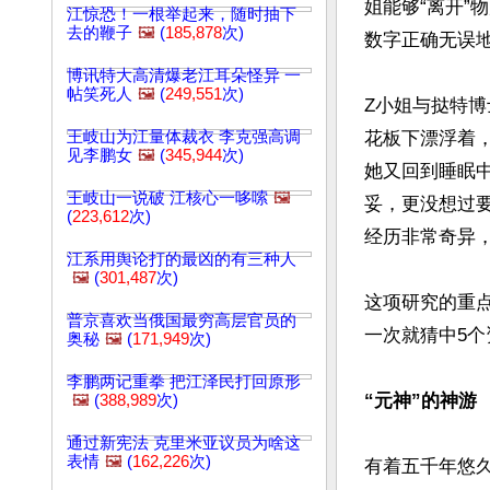
姐能够“离开”
江惊恐！一根举起来，随时抽下
去的鞭子
🖼️
(
185,878
次)
数字正确无误地
博讯特大高清爆老江耳朵怪异 一
帖笑死人
🖼️
(
249,551
次)
Z小姐与挞特博
王岐山为江量体裁衣 李克强高调
花板下漂浮着
见李鹏女
🖼️
(
345,944
次)
她又回到睡眠
王岐山一说破 江核心一哆嗦
🖼️
妥，更没想过
(
223,612
次)
经历非常奇异，
江系用舆论打的最凶的有三种人
🖼️
(
301,487
次)
这项研究的重
普京喜欢当俄国最穷高层官员的
一次就猜中5个资
奥秘
🖼️
(
171,949
次)
李鹏两记重拳 把江泽民打回原形
“元神”的神游
🖼️
(
388,989
次)
通过新宪法 克里米亚议员为啥这
表情
🖼️
(
162,226
次)
有着五千年悠