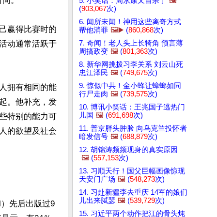
间。

5. 小笑话：周永康又自杀了
🖼️
(
903,067
次)
6. 闻所未闻！神用这些离奇方式
己赢得比赛时的
帮他消罪
🖼️▶️
(
860,868
次)
7. 奇闻！老人头上长犄角 预言薄
活动通常活跃于
周搞政变
🖼️
(
801,363
次)
8. 新华网挑拨习李关系 刘云山死
忠江泽民
🖼️
(
749,675
次)
9. 惊似中共！金小蜂让蟑螂如同
人拥有相同的能
行尸走肉
🖼️
(
739,575
次)
起。他补充，发
10. 博讯小笑话：王兆国子逃热门
儿国
🖼️
(
691,698
次)
些特别的能力可
11. 普京胖头肿脸 向乌克兰投怀者
人的欲望及社会
暗发信号
🖼️
(
688,879
次)
12. 胡锦涛频频现身的真实原因
🖼️
(
557,153
次)
13. 习顺天行！国父巨幅画像惊现
天安门广场
🖼️
(
548,273
次)
14. 习赴新疆李去重庆 14军的娘们
儿出来脦瑟
🖼️
(
539,729
次)
all）先后出版过9
15. 习近平两个动作把江的骨头炖