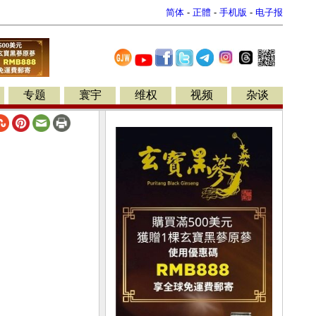
简体
-
正體
-
手机版
-
电子报
专题
寰宇
维权
视频
杂谈