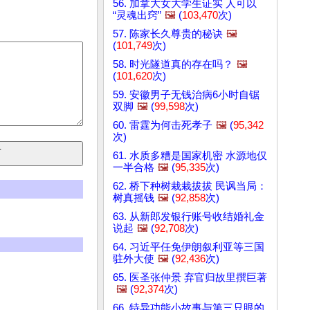
56. 加拿大女大学生证实 人可以
“灵魂出窍”
🖼️
(
103,470
次)
57. 陈家长久尊贵的秘诀
🖼️
(
101,749
次)
58. 时光隧道真的存在吗？
🖼️
(
101,620
次)
59. 安徽男子无钱治病6小时自锯
双脚
🖼️
(
99,598
次)
60. 雷霆为何击死孝子
🖼️
(
95,342
次)
61. 水质多糟是国家机密 水源地仅
一半合格
🖼️
(
95,335
次)
62. 桥下种树栽栽拔拔 民讽当局：
树真摇钱
🖼️
(
92,858
次)
63. 从新郎发银行账号收结婚礼金
说起
🖼️
(
92,708
次)
64. 习近平任免伊朗叙利亚等三国
驻外大使
🖼️
(
92,436
次)
65. 医圣张仲景 弃官归故里撰巨著
🖼️
(
92,374
次)
66. 特异功能小故事与第三只眼的