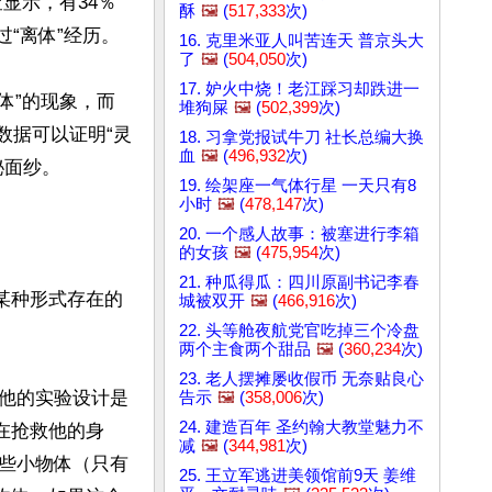
显示，有34％
酥
🖼️
(
517,333
次)
“离体”经历。

16. 克里米亚人叫苦连天 普京头大
了
🖼️
(
504,050
次)
17. 妒火中烧！老江踩习却跌进一
体”的现象，而
堆狗屎
🖼️
(
502,399
次)
数据可以证明“灵
18. 习拿党报试牛刀 社长总编大换
血
🖼️
(
496,932
次)
面纱。

19. 绘架座一气体行星 一天只有8
小时
🖼️
(
478,147
次)
20. 一个感人故事：被塞进行李箱
的女孩
🖼️
(
475,954
次)
21. 种瓜得瓜：四川原副书记李春
某种形式存在的
城被双开
🖼️
(
466,916
次)
22. 头等舱夜航党官吃掉三个冷盘
两个主食两个甜品
🖼️
(
360,234
次)
23. 老人摆摊屡收假币 无奈贴良心
。他的实验设计是
告示
🖼️
(
358,006
次)
24. 建造百年 圣约翰大教堂魅力不
在抢救他的身
减
🖼️
(
344,981
次)
些小物体（只有
25. 王立军逃进美领馆前9天 姜维