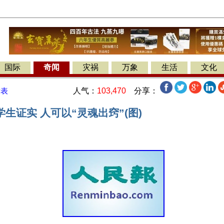
国际
奇闻
灾祸
万象
生活
文化
人气：
103,470
分享：
发表
生证实 人可以“灵魂出窍”(图)