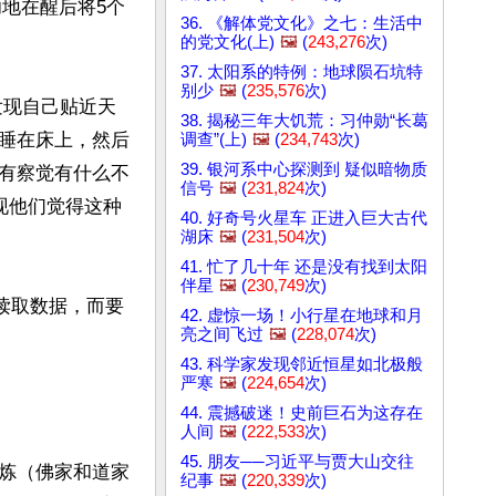
功地在醒后将5个
36. 《解体党文化》之七：生活中
的党文化(上)
🖼️
(
243,276
次)
37. 太阳系的特例：地球陨石坑特
别少
🖼️
(
235,576
次)
发现自己贴近天
38. 揭秘三年大饥荒：习仲勋“长葛
睡在床上，然后
调查”(上)
🖼️
(
234,743
次)
39. 银河系中心探测到 疑似暗物质
有察觉有什么不
信号
🖼️
(
231,824
次)
现他们觉得这种
40. 好奇号火星车 正进入巨大古代
湖床
🖼️
(
231,504
次)
41. 忙了几十年 还是没有找到太阳
伴星
🖼️
(
230,749
次)
读取数据，而要
42. 虚惊一场！小行星在地球和月
亮之间飞过
🖼️
(
228,074
次)
43. 科学家发现邻近恒星如北极般
严寒
🖼️
(
224,654
次)
44. 震撼破迷！史前巨石为这存在
人间
🖼️
(
222,533
次)
45. 朋友──习近平与贾大山交往
炼（佛家和道家
纪事
🖼️
(
220,339
次)