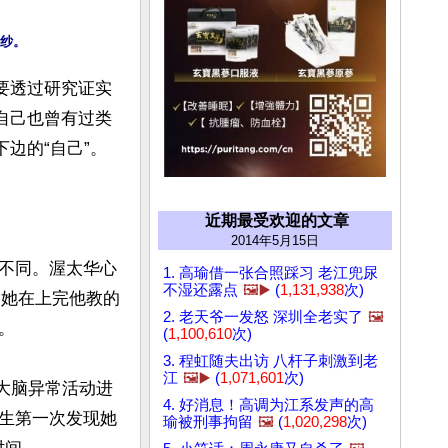
要透过研究证实
自己也曾有过类
的“自己”。

近期最受欢迎的文章
2014年5月15日
不同。渥太华心
1. 高瑜借一张合照踩习 老江兜尿
不湿还露点
🖼️▶️
(
1,131,938
次)
生。她在上完他教的
2. 老天爷一发怒 深圳全老实了
🖼️


(
1,100,610
次)
3. 程虹随夫出访 八杆子刺激到老
江
🖼️▶️
(
1,071,601
次)
从大脑异常活动进
4. 好消息！高调为江系发声的高
生第一次发现她
瑜被刑事拘留
🖼️
(
1,020,298
次)