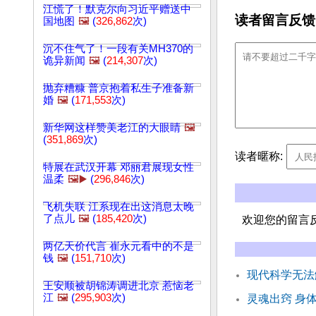
江慌了！默克尔向习近平赠送中
读者留言反馈
国地图
🖼️
(
326,862
次)
沉不住气了！一段有关MH370的
诡异新闻
🖼️
(
214,307
次)
抛弃糟糠 普京抱着私生子准备新
婚
🖼️
(
171,553
次)
新华网这样赞美老江的大眼睛
🖼️
(
351,869
次)
读者暱称:
特展在武汉开幕 邓丽君展现女性
温柔
🖼️▶️
(
296,846
次)
飞机失联 江系现在出这消息太晚
了点儿
🖼️
(
185,420
次)
欢迎您的留言
两亿天价代言 崔永元看中的不是
钱
🖼️
(
151,710
次)
现代科学无法
王安顺被胡锦涛调进北京 惹恼老
江
🖼️
(
295,903
次)
灵魂出窍 身