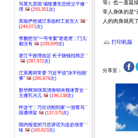
等）也一直延续
马英九卖国 谒陵遭先总统父子修
理
🖼️
(
293,351
次)
宰人身体的是“
人的肉身就死了
高瑜俨然成江系临时工发言人
🖼️
(
244,071
次)
文章网址: http://w
李鹏想当"一号专案"老老虎，门儿
打印机版
都没有
🖼️
(
339,599
次)
老江干政理由足 长子烧钱找韩正
🖼️
(
287,972
次)
分享至：
江系离间常委 习近平说"决不怕闹
事"
🖼️
(
285,876
次)
新华网36张高清推销央视体育女
主播乳沟儿
🖼️
(
196,138
次)
咋这寸，习出访刚到家 一游客马
国遭绑架
🖼️
(
137,575
次)
国内报道的习总讲话为这必须变
味
🖼️
(
165,623
次)