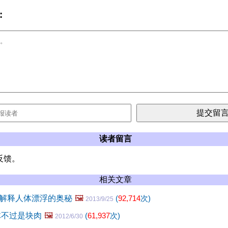
:
读者留言
反馈。
相关文章
解释人体漂浮的奥秘
🖼️
(
92,714
次)
2013/9/25
体不过是块肉
🖼️
(
61,937
次)
2012/6/30