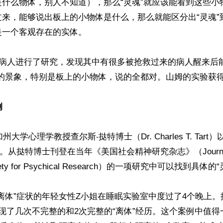
是什么物体，别人不知道），那么“灵魂”就应该能看到这些小
过来，能够说出板上的小物体是什么，那么就能区分出“灵魂”
一个客观存在的实体。

个病人进行了研究，发现其中有很多被抢救过来的病人醒来后
的景象，特别是板上的小物体，说的全都对。山姆的实验获得
例
州大学心理学教授查尔斯‧挞特博士（Dr. Charles T. Tar
。从挞特博士刊登在当年《美国社会精神研究杂志》（Journal of
ociety for Psychical Research）的一项研究中可以找到具体
离体”症状的年轻女性Z小姐在睡眠实验室中度过了4个晚上
现了几次不完整的和2次完整的“离体”经历。这个案例中值得