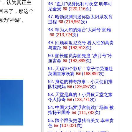
”，认为真正主
46. “血月”现身比利时夜空 明年可
见全景
🖼️
(
220,116
次)
不回来了，那这个
47. 哈勃观测到迷你版太阳系发育
为“神游”。
过程
🖼️
(
219,961
次)
48. 罕为人知的烟台“大舜号”船难
🖼️
(
213,724
次)
49. 回顾泰坦尼克号 看人性的高贵
与差距
🖼️
(
192,913
次)
50. 船长船员弃船先逃 “岁月号”冷
血害命
🖼️
(
192,899
次)
51. 天赐10个影后！章子怡受邀赴
英国皇家晚宴
🖼️
(
168,892
次)
52. 身边的神奇故事：小天使们排
队找妈妈
🖼️
(
129,097
次)
53. 天堂是真的！小男孩天堂之旅
令人惊奇
🖼️
(
123,771
次)
54. 中国大妈罗浮宫前跳广场舞 被
指扬丑国外
🖼️
(
111,782
次)
55. 跌个跟头把母猪当美女 幸未贪
色
🖼️
(
107,021
次)