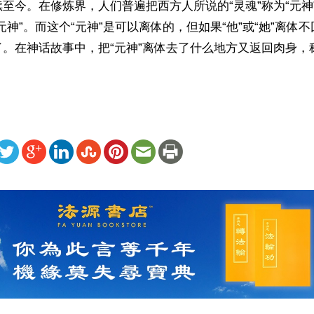
至今。在修炼界，人们普遍把西方人所说的“灵魂”称为“元神
元神”。而这个“元神”是可以离体的，但如果“他”或“她”离体
。在神话故事中，把“元神”离体去了什么地方又返回肉身，称
ww.renminbao.com/rmb/articles/2014/5/16/59431.html