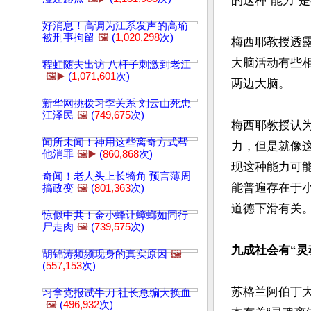
的这种“能力”
好消息！高调为江系发声的高瑜
被刑事拘留
🖼️
(
1,020,298
次)
梅西耶教授透
大脑活动有些
程虹随夫出访 八杆子刺激到老江
🖼️▶️
(
1,071,601
次)
两边大脑。

新华网挑拨习李关系 刘云山死忠
江泽民
🖼️
(
749,675
次)
梅西耶教授认
闻所未闻！神用这些离奇方式帮
力，但是就像
他消罪
🖼️▶️
(
860,868
次)
现这种能力可
奇闻！老人头上长犄角 预言薄周
能普遍存在于
搞政变
🖼️
(
801,363
次)
道德下滑有关。
惊似中共！金小蜂让蟑螂如同行
尸走肉
🖼️
(
739,575
次)
九成社会有“灵
胡锦涛频频现身的真实原因
🖼️
(
557,153
次)
苏格兰阿伯丁大学（U
习拿党报试牛刀 社长总编大换血
🖼️
(
496,932
次)