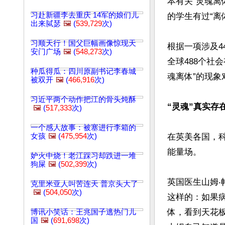
本有关“灵魂离
习赴新疆李去重庆 14军的娘们儿
的学生有过“离
出来脦瑟
🖼️
(
539,729
次)
习顺天行！国父巨幅画像惊现天
根据一项涉及4
安门广场
🖼️
(
548,273
次)
全球488个社
种瓜得瓜：四川原副书记李春城
魂离体”的现象
被双开
🖼️
(
466,916
次)
习近平两个动作把江的骨头炖酥
“灵魂”真实存
🖼️
(
517,333
次)
一个感人故事：被塞进行李箱的
女孩
🖼️
(
475,954
次)
在英美各国，
能量场。

妒火中烧！老江踩习却跌进一堆
狗屎
🖼️
(
502,399
次)
英国医生山姆‧
克里米亚人叫苦连天 普京头大了
🖼️
(
504,050
次)
这样的：如果
体，看到天花
博讯小笑话：王兆国子逃热门儿
国
🖼️
(
691,698
次)