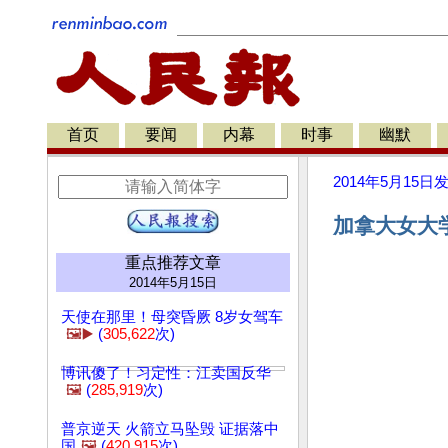
首页
要闻
内幕
时事
幽默
2014年5月15日
加拿大女大学
重点推荐文章
2014年5月15日
天使在那里！母突昏厥 8岁女驾车
🖼️▶️
(
305,622
次)
博讯傻了！习定性：江卖国反华
🖼️
(
285,919
次)
普京逆天 火箭立马坠毁 证据落中
国
🖼️
(
420,915
次)