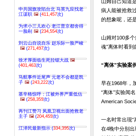
山姆自己知道
中共国旗攻陷台北 马英九应找老
病人能被抢救
江谋职
🖼️
(
411,457
次)
的想象呢，还是
为求小三儿欢心 老江普京都舍得
一脸剐
🖼️
(
234,554
次)
山姆对100多
刘云山自说自乐 赵乐际一脸严峻
魂”离体时看到
🖼️
(
271,497
次)
徐才厚面临生死拉锯大战
🖼️
“离体”实验案
(
401,463
次)
马航事件近尾声 元老不会都是凯
子
🖼️
(
243,222
次)
早在1968年，加
“离体”实验闻名
基辛格惊呼：江被外界严重低估
🖼️
(
258,359
次)
American S
再刊江赞习 凤凰卫视出面抢救老
主子
🖼️
(
204,459
次)
一名时常出现“
江泽民最新指示 (
334,395
次)
在4晚中分别出