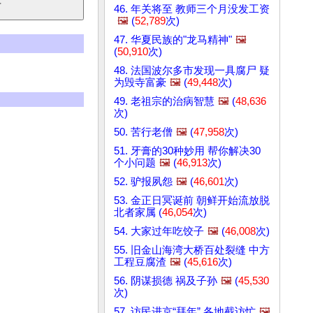
46. 年关将至 教师三个月没发工资
🖼️
(
52,789
次)
47. 华夏民族的"龙马精神"
🖼️
(
50,910
次)
48. 法国波尔多市发现一具腐尸 疑
为毁寺富豪
🖼️
(
49,448
次)
49. 老祖宗的治病智慧
🖼️
(
48,636
次)
50. 苦行老僧
🖼️
(
47,958
次)
51. 牙膏的30种妙用 帮你解决30
个小问题
🖼️
(
46,913
次)
52. 驴报夙怨
🖼️
(
46,601
次)
53. 金正日冥诞前 朝鲜开始流放脱
北者家属 (
46,054
次)
54. 大家过年吃饺子
🖼️
(
46,008
次)
55. 旧金山海湾大桥百处裂缝 中方
工程豆腐渣
🖼️
(
45,616
次)
56. 阴谋损德 祸及子孙
🖼️
(
45,530
次)
57. 访民进京“拜年” 各地截访忙
🖼️