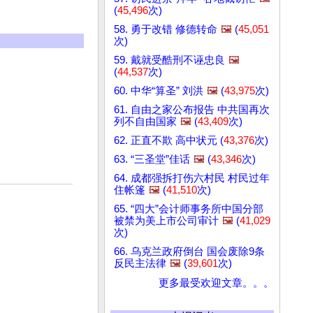
(
45,496
次)
58. 勇于改错 修德转命
🖼️
(
45,051
次)
59. 戴就受酷刑不诬忠良
🖼️
(
44,537
次)
60. 中华“算圣” 刘洪
🖼️
(
43,975
次)
61. 自由之家公布报告 中共国再次
列不自由国家
🖼️
(
43,409
次)
62. 正直不欺 高中状元 (
43,376
次)
63. “三圣堂”佳话
🖼️
(
43,346
次)
64. 成都强拆打伤六村民 村民过年
住帐篷
🖼️
(
41,510
次)
65. “四大”会计师事务所中国分部
被禁为美上市公司审计
🖼️
(
41,029
次)
66. 乌克兰政府倒台 国会废除9条
反民主法律
🖼️
(
39,601
次)
更多最受欢迎文章。。。