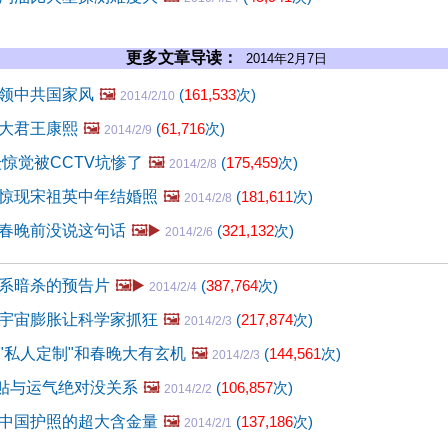
更多文章导读：
2014年2月7日
领中共国家风
🖼️
(
161,533
次)
2014/2/10
大君王康熙
🖼️
(
61,716
次)
2014/2/9
众惊觉被CCTV坑惨了
🖼️
(
175,459
次)
2014/2/8
惊现宋祖英中年结婚照
🖼️
(
181,611
次)
2014/2/8
春晚前没说这句话
🖼️▶️
(
321,132
次)
2014/2/6
系暗杀的预告片
🖼️▶️
(
387,764
次)
2014/2/4
宇宙膨胀让科学家抓狂
🖼️
(
217,874
次)
2014/2/3
"私人定制"和春晚大有玄机
🖼️
(
144,561
次)
2014/2/3
正贴与运气绝对没关系
🖼️
(
106,857
次)
2014/2/2
中国护照的超大含金量
🖼️
(
137,186
次)
2014/2/1