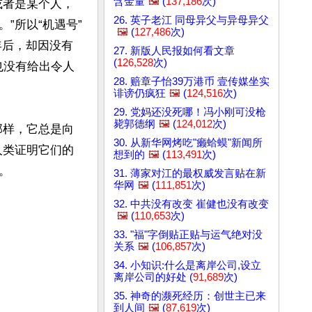
含金量
🖼️
(
137,186
次)
或者是某个人，
26. 英子老江 同母异父与异母异父
”所以“机遇号”
🖼️
(
127,486
次)
年后，却因没有
27. 新版人民报如何看文章
(
126,528
次)
也没有给出令人
28. 赔章子怡39万港币 壹传媒坐实
诽谤仍疯狂
🖼️
(
124,516
次)
29. 党妈还没死哪！冯小刚可没枪
毙郭德纲
🖼️
(
124,012
次)
那样，它总是向
30. 从新华网烤吃"癞蛤蟆"新闻所
人类证明它们的
想到的
🖼️
(
113,491
次)
 

31. 薄家对江的最权威发言贴在新
华网
🖼️
(
111,851
次)
32. 中共没有改变 崔健也没有改变
🖼️
(
110,653
次)
33. "福"字倒贴正贴与运气绝对没
关系
🖼️
(
106,857
次)
34. 小知识:什么是离岸公司,设立
离岸公司的好处 (
91,689
次)
35. 神奇的濒死经历：创世主已来
到人间
🖼️
(
87,619
次)