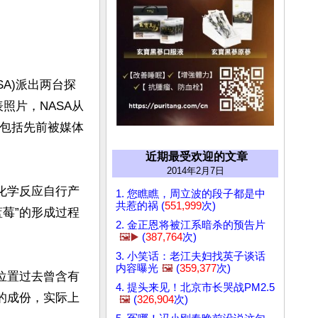
A)派出两台探
照片，NASA从
中包括先前被媒体
近期最受欢迎的文章
2014年2月7日
化学反应自行产
1. 您瞧瞧，周立波的段子都是中
共惹的祸 (
551,999
次)
莓”的形成过程
2. 金正恩将被江系暗杀的预告片
🖼️▶️
(
387,764
次)
3. 小笑话：老江夫妇找英子谈话
内容曝光
🖼️
(
359,377
次)
位置过去曾含有
4. 提头来见！北京市长哭战PM2.5
的成份，实际上
🖼️
(
326,904
次)