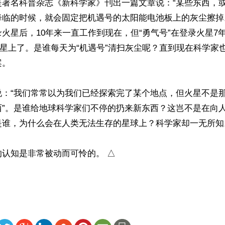
是著名科普杂志《新科学家》刊出一篇文章说：“某些东西，
临的时候，就会固定把机遇号的太阳能电池板上的灰尘擦掉。
火星后，10年来一直工作到现在，但“勇气号”在登录火星7
火星上了。是谁每天为“机遇号”清扫灰尘呢？直到现在科学家
 

说：“我们常常以为我们已经探索完了某个地点，但火星不是
西”。是谁给地球科学家们不停的扔来新东西？这岂不是在向
谁，为什么会在人类无法生存的星球上？科学家却一无所知。
认知是非常被动而可怜的。 △
ww.renminbao.com/rmb/articles/2014/2/7/58951.html