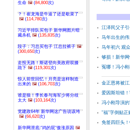
生命
🖼️
(
84,800
次)
？！崔龙海是牛逼了还是歇菜了
🖼️
(
114,780
次)
江泽民父子引
习近平排队买包子 新华网图片暗
藏杀机
🖼️
(
135,835
次)
马年出生的伟
段子：习总买包子 江总拉裤子
🖼️
马年初六 观
(
300,650
次)
够损！新华网
走投无路！斯诺登向美政府双膝
冤哪！冯小刚
跪下
🖼️
(
119,301
次)
惊人前世回忆！月亮是这样制造
金正恩将被江
出来的
🖼️
(
106,703
次)
爱因斯坦错！
谁是狼！李长春与海军少将分歧
太大
🖼️
(
103,164
次)
冯小刚导演的
党建政64年 新华网这广告说该垮
"福"字倒贴
🖼️
(
66,620
次)
免签四巨头！
新华网泄底:"鸡的屁"傲涨原因
🖼️