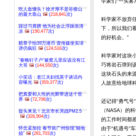
学家们“一头雾
吃人血馒头！徐才厚不是谷俊山
的最大靠山
🖼️
(
218,841
次)
科学家不放弃
踩过习肩膀 他为社会止浮躁添清
下，所以我们
凉
🖼️
(
190,477
次)
的好机会。” 

赔章子怡39万港币 壹传媒坐实诽
谤仍疯狂
🖼️
(
124,516
次)
科学家对这块小
"春晚钉子户"被窝儿里应该没有江
巧将岩石弹到
大哥
🖼️
(
144,550
次)
这块石头的来
小笑话：老江夫妇找英子谈话内
容曝光
🖼️
(
359,377
次)
人故意给地球科
把真爱和人性的光辉带进这个世
界
🖼️
(
72,708
次)
还记得“勇气号
（NASA）的
提头来见！北京市长哭战PM2.5
🖼️
(
326,904
次)
的工作时间都差
怀念孟加拉 春节前广州惊现"颠地
由于“机遇号”
姐"
🖼️
(
281,703
次)