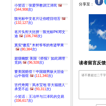
分享至：
小笑话：张爱萍教训江泽民
🖼️
(
344,908
次)
陈光标中文名片让你瞠目结舌
🖼️
(
132,127
次)
名片头衔大比拼：陈光标PK邓文
迪
🖼️
(
106,748
次)
真实“傻瓜” 木村爷爷的奇迹苹果
🖼️
(
80,384
次)
超级幽默 美国《侨报》如此调理
读者留言反馈
党妈
🖼️
(
96,928
次)
要美国赔偿！中国籍男纵火旧金
山中领馆
🖼️
(
111,340
次)
古代奇闻：风水宝地 非大福德人
承受不起
🖼️
(
93,311
次)
小笑话：王冶坪与江泽民的交易
(
336,617
次)