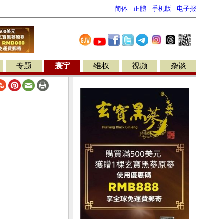
简体
-
正體
-
手机版
-
电子报
专题
寰宇
维权
视频
杂谈