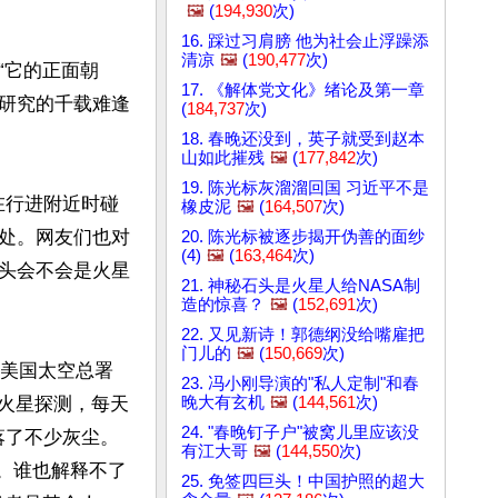
🖼️
(
194,930
次)
16. 踩过习肩膀 他为社会止浮躁添
清凉
🖼️
(
190,477
次)
“它的正面朝
17. 《解体党文化》绪论及第一章
研究的千载难逢
(
184,737
次)
18. 春晚还没到，英子就受到赵本
山如此摧残
🖼️
(
177,842
次)
19. 陈光标灰溜溜回国 习近平不是
在行进附近时碰
橡皮泥
🖼️
(
164,507
次)
处。网友们也对
20. 陈光标被逐步揭开伪善的面纱
(4)
🖼️
(
163,464
次)
头会不会是火星
21. 神秘石头是火星人给NASA制
造的惊喜？
🖼️
(
152,691
次)
22. 又见新诗！郭德纲没给嘴雇把
门儿的
🖼️
(
150,669
次)
，美国太空总署
23. 冯小刚导演的"私人定制"和春
晚大有玄机
🖼️
(
144,561
次)
在火星探测，每天
24. "春晚钉子户"被窝儿里应该没
落了不少灰尘。
有江大哥
🖼️
(
144,550
次)
多。谁也解释不了
25. 免签四巨头！中国护照的超大