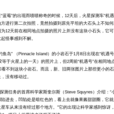


“蓝莓”的出现而啧啧称奇的时候，12天后，火星探测车“机遇
地方进行第二次拍照，竟然拍摄到原先平坦的大石头上不知何
因为12天前在相同地点拍摄的照片上并没有这块小石头，它
起怪事感到不解。 

鱼岛” （Pinnacle Island）的小岩石于1月8日出现在“机
1个溶胶等于火星上的一天）的照片上，但2周前“机遇号”在相同
，却看不到这块小岩石。而且，新、旧两张图片上那些更小的
，没有移动过。 

探测任务的首席科学家斯奎尔斯（Steve Squyres）介绍：
凹陷进去，凹陷处是暗红色的，看上去就像果酱甜甜圈，它就
火星车从来没有经过那个地方。”它的出现让科学家感到惊讶