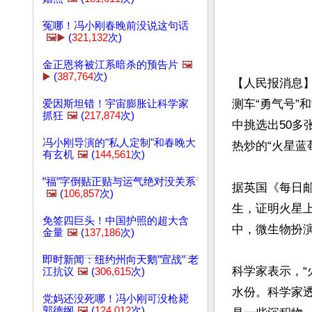
冤哪！冯小刚春晚前没说这句话
🖼️▶️
(
321,132
次)
金正恩将被江系暗杀的预告片
🖼️
▶️
(
387,764
次)
【人民报消息】
测车“勇气号”
爱因斯坦错！宇宙膨胀让科学家
抓狂
🖼️
(
217,874
次)
中挑选出50
冯小刚导演的"私人定制"和春晚大
热炒的“火星蓝莓”
有玄机
🖼️
(
144,561
次)
"福"字倒贴正贴与运气绝对没关系
据英国《每日
🖼️
(
106,857
次)
生，证明火星
免签四巨头！中国护照的超大含
中，微生物扮演
金量
🖼️
(
137,186
次)
即时新闻：纽约州向天鹅"宣战" 老
科学家表示，
江抗议
🖼️
(
306,615
次)
水份。科学家
党妈还没死哪！冯小刚可没枪毙
郭德纲
🖼️
(
124,012
次)