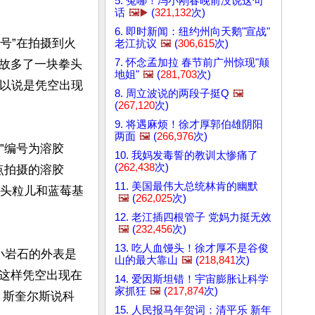
5. 冤哪！冯小刚春晚前没说这句
话
🖼️▶️
(
321,132
次)
6. 即时新闻：纽约州向天鹅"宣战"
号”在拍摄到火
老江抗议
🖼️
(
306,615
次)
7. 怀念孟加拉 春节前广州惊现"颠
故多了一块拳头
地姐"
🖼️
(
281,703
次)
可以说是凭空出现
8. 周立波说的两段子挺Q
🖼️
(
267,120
次)
9. 将遇麻烦！徐才厚郭伯雄阴阳
两面
🖼️
(
266,976
次)
遇号”编号为溶胶
10. 我妈发毒誓的教训太惨痛了
(
262,438
次)
地点拍摄的溶胶
11. 美国最伟大总统林肯的幽默
石头粒儿和蓝莓基
🖼️
(
262,025
次)
12. 老江插四根管子 党妈力挺无效
🖼️
(
232,456
次)
13. 吃人血馒头！徐才厚不是谷俊
“小岩石的外表是
山的最大靠山
🖼️
(
218,841
次)
这样凭空出现在
14. 爱因斯坦错！宇宙膨胀让科学
家抓狂
🖼️
(
217,874
次)
，斯奎尔斯说科
15. 人民报马年贺词：清平乐 新年