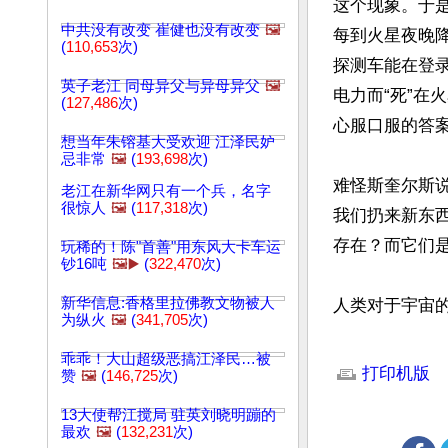
这个现象。于
中共没有改变 崔健也没有改变
🖼️
每到火星夜晚降
(
110,653
次)
探测车能在登录
英子老江 同母异父与异母异父
🖼️
电力而“死”在
(
127,486
次)
心服口服的答案。
想当年朱镕基大受欢迎 江泽民妒
忌非常
🖼️
(
193,698
次)
难怪斯奎尔斯
老江在新华网只有一个兵，名字
很惊人
🖼️
(
117,318
次)
我们扔来新东
存在？而它们是
玩稀的！陈"首善"用东风大卡车运
钞16吨
🖼️▶️
(
322,470
次)
新华信息:香格里拉佛教文物被人
人类对于宇宙的
为纵火
🖼️
(
341,705
次)
文章网址: http://w
乖乖！大山超级恶搞江泽民…被
打印机版
赞
🖼️
(
146,725
次)
13大使帮江搅局 驻英刘晓明蹦的
最欢
🖼️
(
132,231
次)