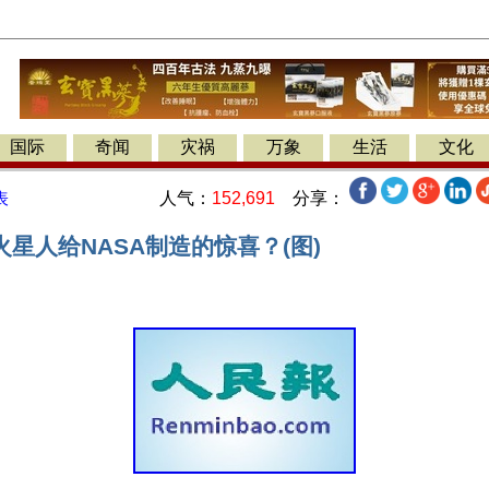
国际
奇闻
灾祸
万象
生活
文化
人气：
152,691
分享：
表
星人给NASA制造的惊喜？(图)