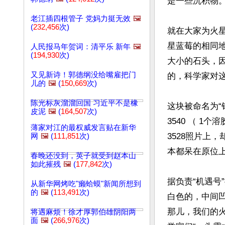
是一些沉积物。 
老江插四根管子 党妈力挺无效
🖼️
(
232,456
次)
就在大家为火星
星蓝莓的相同
人民报马年贺词：清平乐 新年
🖼️
(
194,930
次)
大小的石头，
又见新诗！郭德纲没给嘴雇把门
的，科学家对这
儿的
🖼️
(
150,669
次)
陈光标灰溜溜回国 习近平不是橡
这块被命名为“钓
皮泥
🖼️
(
164,507
次)
3540 （ 
薄家对江的最权威发言贴在新华
3528照片上
网
🖼️
(
111,851
次)
本都呆在原位上
春晚还没到，英子就受到赵本山
如此摧残
🖼️
(
177,842
次)
据负责“机遇号”
从新华网烤吃"癞蛤蟆"新闻所想到
的
🖼️
(
113,491
次)
白色的，中间
那儿，我们的
将遇麻烦！徐才厚郭伯雄阴阳两
面
🖼️
(
266,976
次)