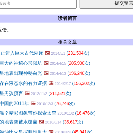
读者留言
反馈。
相关文章
 正进入巨大古代湖床
🖼️
(
231,504
次)
2014/5/1
巨大的神秘心形陨坑
🖼️
(
205,906
次)
2014/4/15
星地表出现神秘白光
🖼️
(
196,246
次)
2014/4/13
存在液态水的有力证据
🖼️
(
156,302
次)
2014/2/17
星男孩预言
🖼️
(
211,521
次)
2012/11/2
国的2011年
🖼️
(
76,746
次)
2010/12/3
滥？精彩图象带你探索太空
(
16,476
次)
2010/11/2
的地表曾被水覆盖
🖼️
(
35,617
次)
2010/6/14
沟油比火星探测难度大
🖼️
(
45,941
次)
2010/4/24