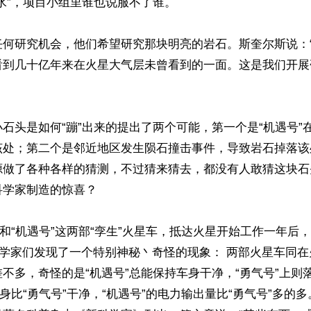
水”，项目小组里谁也说服不了谁。 

任何研究机会，他们希望研究那块明亮的岩石。斯奎尔斯说：
看到几十亿年来在火星大气层未曾看到的一面。这是我们开展
石头是如何“蹦”出来的提出了两个可能，第一个是“机遇号”
该处；第二个是邻近地区发生陨石撞击事件，导致岩石掉落该
源做了各种各样的猜测，不过猜来猜去，都没有人敢猜这块石
学家制造的惊喜？ 

”和“机遇号”这两部“孪生”火星车，抵达火星开始工作一年后
科学家们发现了一个特别神秘丶奇怪的现象： 两部火星车同
不多，奇怪的是“机遇号”总能保持车身干净，“勇气号”上则
车身比“勇气号”干净，“机遇号”的电力输出量比“勇气号”多的