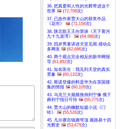
36. 把真爱和人性的光辉带进这个
世界
🖼️
(
72,708
次)
37. 已故作家贾大山的获奖作品
《花市》
🖼️
(
71,158
次)
38. 陕北歌王王向荣谈《天下黄河
九十九道湾》
🖼️
(
64,986
次)
39. 四岁男童讲述天堂见闻 感动众
多网友
🖼️
(
62,686
次)
40. 两个观点完全相反的新华网报
导 (
61,892
次)
41. 知名医生：我见到天堂的真实
景象
🖼️
(
60,132
次)
42. 斯诺登爆的料是华为在英国搜
集的情报
🖼️
(
60,109
次)
43. 乌克兰大规模推倒列宁像 俄下
葬列宁指日可待
🖼️
(
55,775
次)
44. 贾大山的幽默短篇小说《门
铃》
🖼️
(
55,526
次)
45. 凡尔赛宫镜廊穹顶 展路易十四
光辉史
🖼️
(
53,679
次)