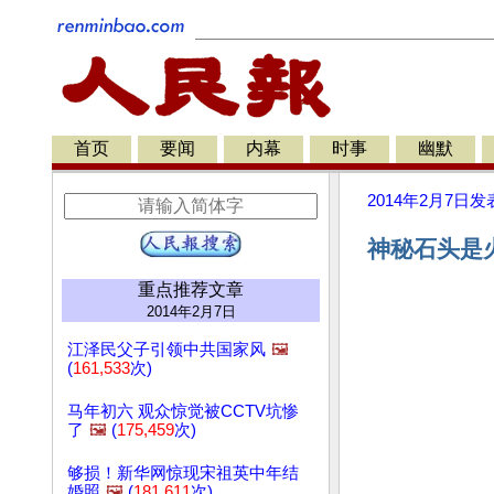
首页
要闻
内幕
时事
幽默
2014年2月7日
发
神秘石头是火
重点推荐文章
2014年2月7日
江泽民父子引领中共国家风
🖼️
(
161,533
次)
马年初六 观众惊觉被CCTV坑惨
了
🖼️
(
175,459
次)
够损！新华网惊现宋祖英中年结
婚照
🖼️
(
181,611
次)