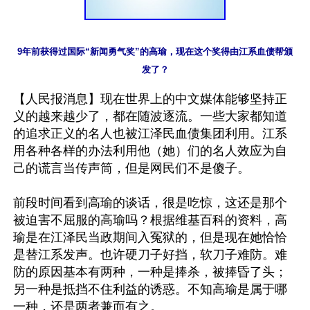
9年前获得过国际“新闻勇气奖”的高瑜，现在这个奖得由江系血债帮颁
发了？
【人民报消息】现在世界上的中文媒体能够坚持正
义的越来越少了，都在随波逐流。一些大家都知道
的追求正义的名人也被江泽民血债集团利用。江系
用各种各样的办法利用他（她）们的名人效应为自
己的谎言当传声筒，但是网民们不是傻子。

前段时间看到高瑜的谈话，很是吃惊，这还是那个
被迫害不屈服的高瑜吗？根据维基百科的资料，高
瑜是在江泽民当政期间入冤狱的，但是现在她恰恰
是替江系发声。也许硬刀子好挡，软刀子难防。难
防的原因基本有两种，一种是捧杀，被捧昏了头；
另一种是抵挡不住利益的诱惑。不知高瑜是属于哪
一种，还是两者兼而有之。
