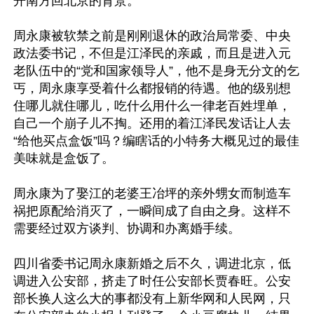
开南方回北京的背景。”

周永康被软禁之前是刚刚退休的政治局常委、中央
政法委书记，不但是江泽民的亲戚，而且是进入元
老队伍中的“党和国家领导人”，他不是身无分文的乞
丐，周永康享受着什么都报销的待遇。他的级别想
住哪儿就住哪儿，吃什么用什么一律老百姓埋单，
自己一个崩子儿不掏。还用的着江泽民发话让人去
“给他买点盒饭”吗？编瞎话的小特务大概见过的最佳
美味就是盒饭了。

周永康为了娶江的老婆王冶坪的亲外甥女而制造车
祸把原配给消灭了，一瞬间成了自由之身。这样不
需要经过双方谈判、协调和办离婚手续。

四川省委书记周永康新婚之后不久，调进北京，低
调进入公安部，挤走了时任公安部长贾春旺。公安
部长换人这么大的事都没有上新华网和人民网，只