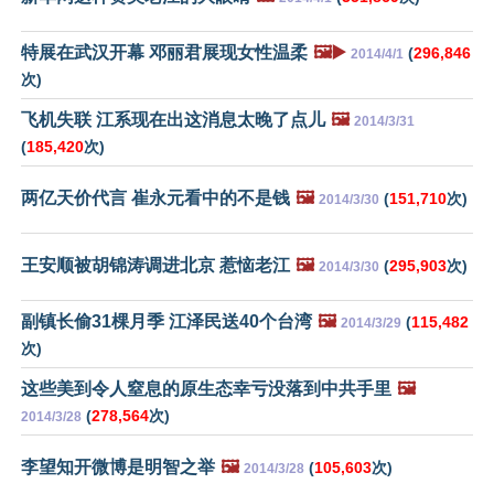
特展在武汉开幕 邓丽君展现女性温柔
🖼️▶️
(
296,846
2014/4/1
次)
飞机失联 江系现在出这消息太晚了点儿
🖼️
2014/3/31
(
185,420
次)
两亿天价代言 崔永元看中的不是钱
🖼️
(
151,710
次)
2014/3/30
王安顺被胡锦涛调进北京 惹恼老江
🖼️
(
295,903
次)
2014/3/30
副镇长偷31棵月季 江泽民送40个台湾
🖼️
(
115,482
2014/3/29
次)
这些美到令人窒息的原生态幸亏没落到中共手里
🖼️
(
278,564
次)
2014/3/28
李望知开微博是明智之举
🖼️
(
105,603
次)
2014/3/28