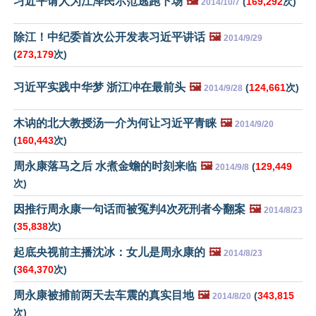
习近平请人为江泽民示范逃跑下场
🖼️
(
169,292
次)
2014/10/7
除江！中纪委首次公开发表习近平讲话
🖼️
2014/9/29
(
273,179
次)
习近平实践中华梦 浙江冲在最前头
🖼️
(
124,661
次)
2014/9/28
木讷的北大教授汤一介为何让习近平青睐
🖼️
2014/9/20
(
160,443
次)
周永康落马之后 水煮金蟾的时刻来临
🖼️
(
129,449
2014/9/8
次)
因推行周永康一句话而被冤判4次死刑者今翻案
🖼️
2014/8/23
(
35,838
次)
起底央视前主播沈冰：女儿是周永康的
🖼️
2014/8/23
(
364,370
次)
周永康被捕前两天去车震的真实目地
🖼️
(
343,815
2014/8/20
次)