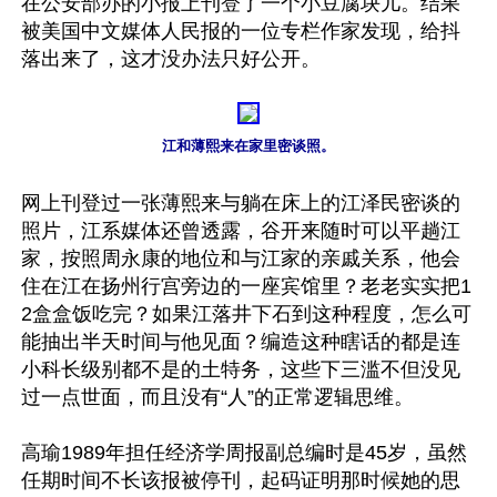
在公安部办的小报上刊登了一个小豆腐块儿。结果
被美国中文媒体人民报的一位专栏作家发现，给抖
落出来了，这才没办法只好公开。

江和薄熙来在家里密谈照。
网上刊登过一张薄熙来与躺在床上的江泽民密谈的
照片，江系媒体还曾透露，谷开来随时可以平趟江
家，按照周永康的地位和与江家的亲戚关系，他会
住在江在扬州行宫旁边的一座宾馆里？老老实实把1
2盒盒饭吃完？如果江落井下石到这种程度，怎么可
能抽出半天时间与他见面？编造这种瞎话的都是连
小科长级别都不是的土特务，这些下三滥不但没见
过一点世面，而且没有“人”的正常逻辑思维。

高瑜1989年担任经济学周报副总编时是45岁，虽然
任期时间不长该报被停刊，起码证明那时候她的思