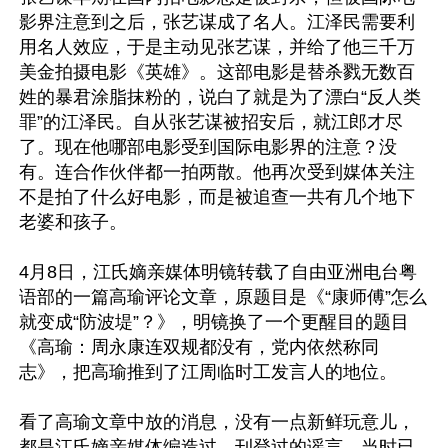
影界注意到之后，张艺谋成了名人。江泽民需要利
用名人效应，于是主动见张艺谋，并给了他三千万
美金拍摄电影《英雄》。这部电影是替杀戮无数百
姓的暴君涂脂抹粉的，说白了就是为了漂白“反人类
罪”的江泽民。自从张艺谋被招安后，就江郎才尽
了。现在他哪部电影受到国际电影界的注意？没
有。连合作伙伴都一拍两散。他再次受到媒体关注
不是拍了什么好电影，而是被追查一共有几个地下
老婆和孩子。

4月8日，江氏嫡亲媒体明镜转载了自由亚洲电台粤
语部的一篇高瑜评论文章，原题目是《“康师傅”怎么
就变成“防波堤”？》，明镜换了一个更醒目的题目
《高瑜：周永康连双规都没有，党内依然称同
志》，把高瑜推到了江周临时工发言人的地位。

看了高瑜文章中放的消息，没有一点新鲜玩意儿，
都是江氏嫡亲媒体编造过、刊登过的谣言，当时已