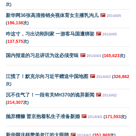
次)
新华网36张高清推销央视体育女主播乳沟儿
🖼️
2014/4/5
(
196,138
次)
咋这寸，习出访刚到家 一游客马国遭绑架
🖼️
2014/4/5
(
137,575
次)
国内报道的习总讲话为这必须变味
🖼️
(
165,623
次)
2014/4/4
江慌了！默克尔向习近平赠送中国地图
🖼️
(
326,862
2014/4/3
次)
沉不住气了！一段有关MH370的诡异新闻
🖼️
2014/4/2
(
214,307
次)
抛弃糟糠 普京抱着私生子准备新婚
🖼️
(
171,553
次)
2014/4/2
新华网这样赞美老江的大眼睛
🖼️
(
351,869
次)
2014/4/1