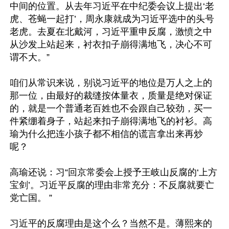
中间的位置。从去年习近平在中纪委会议上提出‘老
虎、苍蝇一起打’，周永康就成为习近平选中的头号
老虎。去夏在北戴河，习近平重申反腐，激愤之中
从沙发上站起来，衬衣扣子崩得满地飞，决心不可
谓不大。”

咱们从常识来说，别说习近平的地位是万人之上的
那一位，由最好的裁缝按体量衣，质量是绝对保证
的，就是一个普通老百姓也不会跟自己较劲，买一
件紧绷着身子，站起来扣子崩得满地飞的衬衫。高
瑜为什么把连小孩子都不相信的谎言拿出来再炒
呢？

高瑜还说：习“回京常委会上授予王岐山反腐的‘上方
宝剑’。习近平反腐的理由非常充分：不反腐就要亡
党亡国。 ”

习近平的反腐理由是这个么？当然不是。薄熙来的