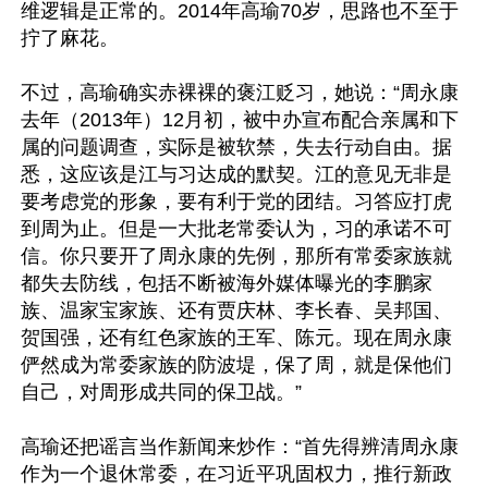
维逻辑是正常的。2014年高瑜70岁，思路也不至于
拧了麻花。

不过，高瑜确实赤裸裸的褒江贬习，她说：“周永康
去年（2013年）12月初，被中办宣布配合亲属和下
属的问题调查，实际是被软禁，失去行动自由。据
悉，这应该是江与习达成的默契。江的意见无非是
要考虑党的形象，要有利于党的团结。习答应打虎
到周为止。但是一大批老常委认为，习的承诺不可
信。你只要开了周永康的先例，那所有常委家族就
都失去防线，包括不断被海外媒体曝光的李鹏家
族、温家宝家族、还有贾庆林、李长春、吴邦国、
贺国强，还有红色家族的王军、陈元。现在周永康
俨然成为常委家族的防波堤，保了周，就是保他们
自己，对周形成共同的保卫战。”

高瑜还把谣言当作新闻来炒作：“首先得辨清周永康
作为一个退休常委，在习近平巩固权力，推行新政