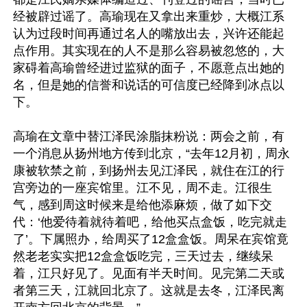
经被辟过谣了。高瑜现在又拿出来重炒，大概江系
认为过段时间再通过名人的嘴放出去，兴许还能起
点作用。其实现在的人不是那么容易被忽悠的，大
家碍着高瑜曾经进过监狱的面子，不愿意点出她的
名，但是她的信誉和说话的可信度已经降到冰点以
下。

高瑜在文章中替江泽民涂脂抹粉说：两会之前，有
一个消息从扬州地方传到北京，“去年12月初，周永
康被软禁之前，到扬州去见江泽民，就住在江的行
宫旁边的一座宾馆里。江不见，周不走。江很生
气，感到周这时候来是给他添麻烦，做了如下交
代：‘他爱待着就待着吧，给他买点盒饭，吃完就走
了’。下属照办，给周买了12盒盒饭。周呆在宾馆竟
然老老实实把12盒盒饭吃完，三天过去，继续呆
着，江只好见了。见面有半天时间。见完第二天或
者第三天，江就回北京了。这就是去冬，江泽民离