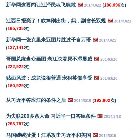
新华网这要闻让江泽民魂飞魄散
🖼️
(
186,096
次)
2014/3/22
江西日报亮了！吹捧刚出街，妈…副省长双规
🖼️
2014/3/22
(
165,735
次)
新华网一张克里米亚图片胜过千言万语
🖼️
2014/3/21
(
137,141
次)
哥国总统当众画图 老江决堤尿不湿显威
🖼️
2014/3/20
(
222,922
次)
贴面风波：成龙说很普通 宋祖英倍享受
🖼️
2014/3/20
(
160,929
次)
从习近平答应江的条件之后
🖼️
(
192,602
次)
2014/3/19
为失联200多条人命 习近平一口答应条件
🖼️
2014/3/18
(
293,797
次)
马国继续扯蛋！江系攻击习近平和美国
🖼️
2014/3/16