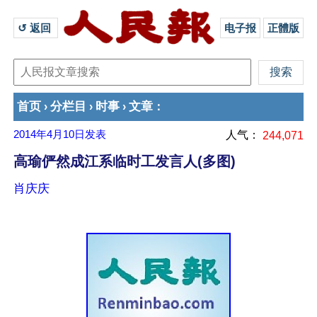
↺ 返回 
电子报
正體版
首页
分栏目
时事
文章
›
›
›
：
2014年4月10日
发表
人气：
244,071
高瑜俨然成江系临时工发言人(多图)
肖庆庆