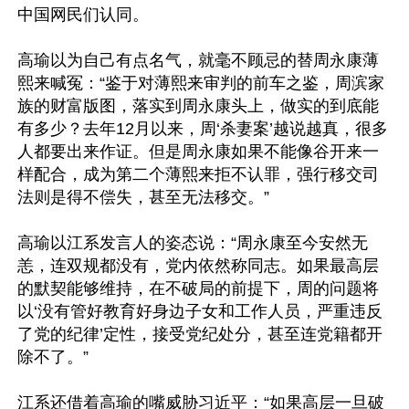
中国网民们认同。

高瑜以为自己有点名气，就毫不顾忌的替周永康薄
熙来喊冤：“鉴于对薄熙来审判的前车之鉴，周滨家
族的财富版图，落实到周永康头上，做实的到底能
有多少？去年12月以来，周‘杀妻案’越说越真，很多
人都要出来作证。但是周永康如果不能像谷开来一
样配合，成为第二个薄熙来拒不认罪，强行移交司
法则是得不偿失，甚至无法移交。”

高瑜以江系发言人的姿态说：“周永康至今安然无
恙，连双规都没有，党内依然称同志。如果最高层
的默契能够维持，在不破局的前提下，周的问题将
以‘没有管好教育好身边子女和工作人员，严重违反
了党的纪律’定性，接受党纪处分，甚至连党籍都开
除不了。”

江系还借着高瑜的嘴威胁习近平：“如果高层一旦破