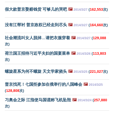
假大款普京娶赔钱货 可够儿的哭吧
🖼️
(
162,553
次)
2014/3/27
没有江帮衬 普京政权已经走到尽头
🖼️
(
164,660
次)
2014/3/27
社会潮流叫女人脱掉…请把衣服穿着
🖼️
(
129,088
2014/3/27
次)
荷兰国王招待习近平夫妇的国宴菜单
🖼️
(
113,803
2014/3/26
次)
螺旋星系为何不螺旋 天文学家挠头
🖼️
(
221,027
次)
2014/3/25
普京找死！七国拒参加在俄举行的八国峰会
🖼️
2014/3/25
(
128,808
次)
习奥会之际 江指使马国谎称飞机坠毁
🖼️
(
257,880
2014/3/24
次)