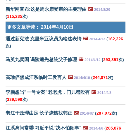
新华网宣布:这是周永康受审的主要理由
🖼️
2014/8/20
(
115,235
次)
更多文章导读：
2014年4月10日
通过新宪法 克里米亚议员为啥这表情
🖼️
(
162,226
2014/4/12
次)
马英九卖国 谒陵遭先总统父子修理
🖼️
(
293,351
次)
2014/4/12
高瑜俨然成江系临时工发言人
🖼️
(
244,071
次)
2014/4/10
李鹏想当"一号专案"老老虎，门儿都没有
🖼️
2014/4/8
(
339,599
次)
老江干政理由足 长子烧钱找韩正
🖼️
(
287,972
次)
2014/4/7
江系离间常委 习近平说"决不怕闹事"
🖼️
(
285,876
2014/4/6