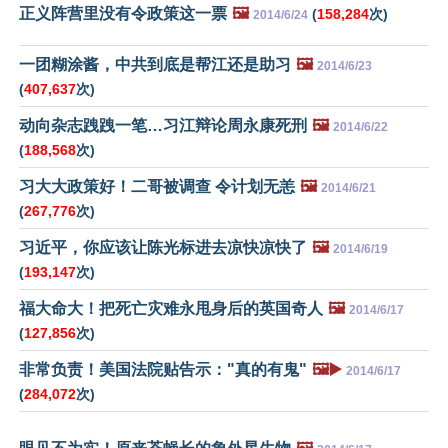
正义阵营里没有令政策这一票
🖼️
(
158,284
次)
2014/6/24
一团糊涂酱，中共到底是帮江还是助习
🖼️
2014/6/23
(
407,637
次)
动向杂志跩跩一笔…习江辩论周永康死刑
🖼️
2014/6/22
(
188,568
次)
习大大政策好！二哥被调查 令计划无恙
🖼️
2014/6/21
(
267,776
次)
习近平，你应该让陈光标进去凉快凉快了
🖼️
2014/6/19
(
193,147
次)
福大命大！把死亡灾难永甩身后的英国奇人
🖼️
2014/6/17
(
127,856
次)
非常负责！美国法院贴告示："真的有鬼"
🖼️▶️
2014/6/17
(
284,072
次)