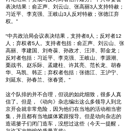
表决结果：俞正声、刘云山、张高丽3人支持特赦；
习近平、李克强、王岐山3人反对特赦；张德江弃
权。”

“中共政治局会议表决结果，支持者8人；反对者12
人；弃权者5人。支持者包括：俞正声、刘云山、张
高丽、李建国、刘奇葆、孙政才、汪洋、郭金龙；
反对者包括：习近平、李克强、王岐山、李源潮、
栗战书、赵乐际、孟建柱、许其亮、范长龙、胡春
华、马凯、韩正；弃权者包括：张德江、王沪宁、
刘延东、孙春兰、张春贤。”

这个队排的并不合理，但说的如此细致，很多人真
信了。但是，《动向》杂志编出这么多领导人到北
京开会就非常危险，因为他们在当地的活动相当密
集，并且都有当地媒体紧跟报导。但是动向杂志的
造谣篓子们闭门造车，没想过这些（今天一提醒，
兴许下次能编的质量高些）。
