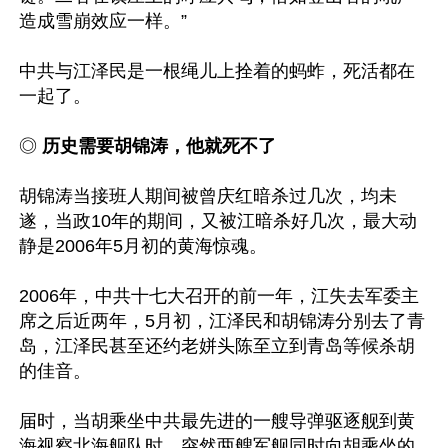
造成雪崩效应一样。”

中共与江泽民是一根绳儿上拴着的蚂蚱，死活都在
一起了。

◎ 
历史需要胡锦涛，他就死不了
胡锦涛当接班人期间被曾庆红暗杀过几次，均未
遂，当政10年的期间，又被江暗杀好几次，最大动
静是2006年5月初的黄海惊魂。 

2006年，中共十七大召开的前一年，江失去军委主
席之后近两年，5月初，江泽民和胡锦涛分别去了青
岛，江泽民甚至还约老姘头陈至立到青岛等候杀胡
的佳音。

届时，当胡乘坐中共最先进的一艘导弹驱逐舰到黄
海视察北海舰队时，突然两艘军舰同时向胡乘坐的