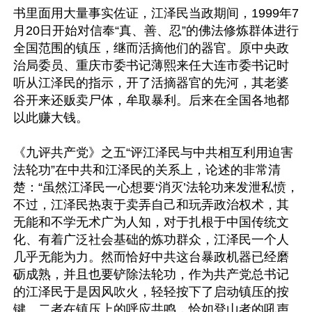
书里面用大量事实佐证，江泽民当政期间，1999年7
月20日开始对信奉“真、善、忍”的佛法修炼群体进行
全国范围的镇压，继而活摘他们的器官。原中央政
治局委员、重庆市委书记薄熙来任大连市委书记时
听从江泽民的指示，开了活摘器官的先河，其老婆
谷开来还贩卖尸体，牟取暴利。后来在全国各地都
以此赚大钱。

《九评共产党》之五“评江泽民与中共相互利用迫害
法轮功”在中共和江泽民的关系上，论述的非常清
楚：“虽然江泽民一心想要‘消灭’法轮功来发泄私愤，
不过，江泽民热衷于卖弄自己和玩弄政治权术，其
无能和不学无术广为人知，对于扎根于中国传统文
化、有着广泛社会基础的炼功群众，江泽民一个人
几乎无能为力。然而恰好中共这台暴政机器已经磨
砺成熟，并且也要铲除法轮功，作为共产党总书记
的江泽民于是因风吹火，轻轻按下了启动镇压的按
键。二者在镇压上的呼应共鸣，恰如登山者的吼声