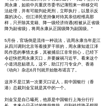
周永康，如前中共重庆市委书记薄熙来一样移交司
法处理，并有可能判处死刑，立即执行，以显示反
腐的决心。但江泽民坚持像对待其亲信程维高那
样，只开除其党籍、降一级经济待遇(程被从正省级
降为副省级)，将周永康从正国级降为副国级。”

5月份，官场倒是流传一种说法，说周永康当年是江
从四川调到北京等着接罗干班的，周永康知道江泽
民作恶的事情太多，其被捕后江非常担心，已经下
令赶快把周永康灭口，并要嫁祸习近平。看来这个
小道消息贴谱儿，这不，助江打习专业户、香港
《动向》杂志6月刊就开始散布谣言了。 

这并不是江第一次要灭口证人，前中国银行（香
港）总裁刘金宝就是其中的一个。

刘金宝是自己嘬死，他原是中国银行上海分行行
长，本来小日子过的悠哉悠哉，但到处找路子想跟