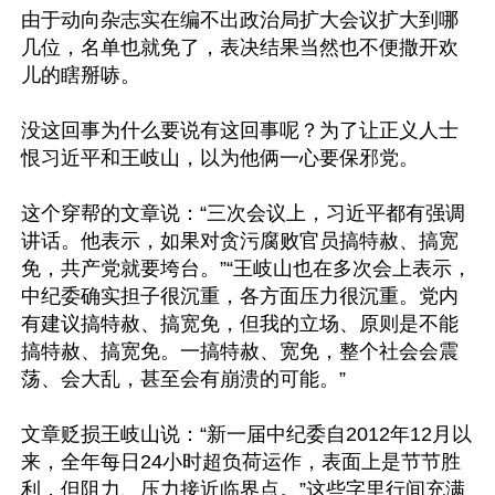
由于动向杂志实在编不出政治局扩大会议扩大到哪
几位，名单也就免了，表决结果当然也不便撒开欢
儿的瞎掰哧。

没这回事为什么要说有这回事呢？为了让正义人士
恨习近平和王岐山，以为他俩一心要保邪党。

这个穿帮的文章说：“三次会议上，习近平都有强调
讲话。他表示，如果对贪污腐败官员搞特赦、搞宽
免，共产党就要垮台。”“王岐山也在多次会上表示，
中纪委确实担子很沉重，各方面压力很沉重。党内
有建议搞特赦、搞宽免，但我的立场、原则是不能
搞特赦、搞宽免。一搞特赦、宽免，整个社会会震
荡、会大乱，甚至会有崩溃的可能。”

文章贬损王岐山说：“新一届中纪委自2012年12月以
来，全年每日24小时超负荷运作，表面上是节节胜
利，但阻力、压力接近临界点。”这些字里行间充满