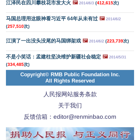
江泽民在四川攀枝花市发大火
🖼️
(
412,615
次)
2014/6/3
马国总理用这眼神看习近平 64年从未有过
🖼️
2014/6/2
(
257,510
次)
江演了一出没头没尾的马国绑架戏
🖼️
(
223,739
次)
2014/6/2
不是小笑话：孟建柱坚决维护新疆社会稳定
🖼️
2014/5/31
(
334,485
次)
Copyright© RMB Public Foundation Inc.
All Rights Reserved
人民报网站服务条款
关于我们
反馈信箱：
editor@renminbao.com