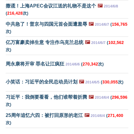
撒谎！上海APEC会议江送的礼物不是这个
🖼️
2014/6/8
(
216,428
次)
中共急了！普京与四国元首会面遭羞辱
🖼️
(
156,765
2014/6/7
次)
亿万富豪卖掉生意 专注作乌克兰总统
🖼️
(
102,562
2014/6/7
次)
周永康将开审 罪名让江疯狂
(
270,342
次)
2014/6/6
小笑话：习近平的全民总动员计划
🖼️
(
330,055
次)
2014/6/5
习近平：我倒要看看，他们谁帮着折腾
🖼️
(
296,596
2014/6/4
次)
25周年追忆六四：被打回原形的老江
🖼️
(
271,400
2014/6/4
次)