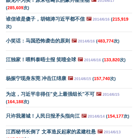
眼见不为实！原来苍蝇长的象外星生物
🖼️
2014/6/17
(
285,609
次)
谁信谁是傻子，胡锦涛习近平都不信
🖼️
(
215,919
2014/6/16
次)
小笑话：马国恐怖袭击的原则
🖼️
(
483,774
次)
2014/6/16
江独家！喂料泰晤士报 笑噎全球
🖼️
(
133,820
次)
2014/6/16
杨振宁现身东莞 冲击江绵康
🖼️
(
157,740
次)
2014/6/15
为这，习近平非得任"史上最强组长"不可
🖼️
2014/6/15
(
164,188
次)
只许我屠城！人民日报矛头指向江
🖼️
(
154,177
次)
2014/6/14
江西秘书长倒了 文革造反起家的孟建柱悬
🖼️
2014/6/13