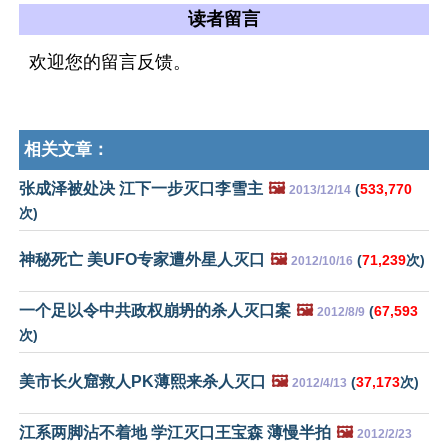
读者留言
欢迎您的留言反馈。
相关文章：
张成泽被处决 江下一步灭口李雪主
🖼️
(
533,770
2013/12/14
次)
神秘死亡 美UFO专家遭外星人灭口
🖼️
(
71,239
次)
2012/10/16
一个足以令中共政权崩坍的杀人灭口案
🖼️
(
67,593
2012/8/9
次)
美市长火窟救人PK薄熙来杀人灭口
🖼️
(
37,173
次)
2012/4/13
江系两脚沾不着地 学江灭口王宝森 薄慢半拍
🖼️
2012/2/23