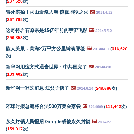
(
267,528
次)
冒死实拍！火山岩浆入海 惊似地狱之火
🖼️
2014/6/12
(
267,788
次)
这奇特岩石原来是15亿年前的宇宙飞船
🖼️
2014/6/12
(
296,853
次)
骇人美景：黄海2万平方公里铺满绿毯
🖼️
(
316,620
2014/6/11
次)
新华网用这方式通告世界：中共国完了
🖼️
2014/6/10
(
183,402
次)
新华网一登这消息 江父子快了
🖼️
(
249,686
次)
2014/6/10
环球时报总编将合法500万美金落袋
🖼️
(
111,442
次)
2014/6/9
永久封锁人民报后 Google或被永久封锁
🖼️
2014/6/9
(
159,017
次)