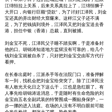
江绵恒拉上关系，后来关系真拉上了，江绵恒狮子
大开口，向银行巨额“贷款”，为了讨好江泽民，刘金
宝还真的弄出财经大窟窿来。这样江父子还不满
足，为了把钱搞到境外，江泽民又把刘金宝送去香
港，担任中银（香港）总裁，直到被捕。

刘金宝不死，江泽民父子睡不踏实啊，于是准备封
他的口。胡锦涛知道地方监狱没有可靠的，给几个
钱刘金宝就被自杀了，只好把刘金宝交由军方代行
看押。

在长春出庭时，江派杀手等在法院门口，准备押解
车一到，找机会把刘金宝给突突了。除了江泽民没
有人敢光天化日之下这么干，江也是急红眼了。有
人事先给胡锦涛送消息，于是随时有生命危险的刘
金宝由五名全副武装的特警围成一圈贴身保护，一
步一挪的进入法庭。在场的人没有不明白眼前可能
会发生枪战，都张大了嘴、脸色发青。 
