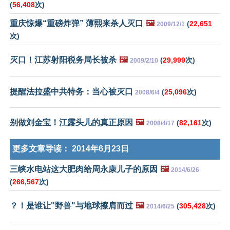
(
56,408
次)
重庆惊爆“重磅炸弹” 薄熙来杀人灭口
🖼️
(
22,651
2009/12/1
次)
灭口！江苏射阳税务局长被杀
🖼️
(
29,999
次)
2009/2/10
提醒法拉盛中共特务：当心被灭口
(
25,096
次)
2008/6/4
别做刘金宝！江露头儿的真正原因
🖼️
(
82,161
次)
2008/4/17
更多文章导读：
2014年6月23日
三峡水电站这大肥肉给周永康儿子的原因
🖼️
2014/6/26
(
266,567
次)
？！是谁让"野兽"与地球擦肩而过
🖼️
(
305,428
次)
2014/6/25