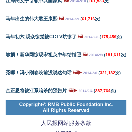
江泽民父子引领中共国家风
🖼️
(
161,533
次)
2014/2/10
马年出生的伟大君王康熙
🖼️
(
61,716
次)
2014/2/9
马年初六 观众惊觉被CCTV坑惨了
🖼️
(
175,459
次)
2014/2/8
够损！新华网惊现宋祖英中年结婚照
🖼️
(
181,611
次)
2014/2/8
冤哪！冯小刚春晚前没说这句话
🖼️▶️
(
321,132
次)
2014/2/6
金正恩将被江系暗杀的预告片
🖼️▶️
(
387,764
次)
2014/2/4
Copyright© RMB Public Foundation Inc.
All Rights Reserved
人民报网站服务条款