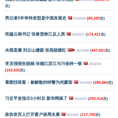
次)
男记者5年奇特发型是中国发展史
🖼️
(
85,269
次)
2014/3/8
死磕云南书记 张春贤称江反人类
🖼️
(
174,421
次)
2014/3/7
央视直播 刘云山傻眼 张高丽臊红
🖼️▶️
(
407,651
次)
2014/3/6
李克强报告脱稿 张德江弃江与习保持一致
🖼️
2014/3/5
(
162,635
次)
看图找答案：被解散的特警为何蒙面
🖼️
(
399,884
次)
2014/3/4
习近平发指示3小时后 新华网疯了
🖼️
(
200,410
次)
2014/3/3
政协发言人打开窗户谈周永康
🖼️
(
117,790
次)
2014/3/2