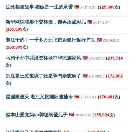
生死相随故事 婚姻是一生的承诺
🖼️
(
125,600
次)
2014/2/14
新华网说喝那个交杯酒，俺再添点彩儿
🖼️
2014/2/14
(
165,095
次)
老江干的！一千多万元飞进尉健行银行户头
🖼️
2014/2/13
(
263,909
次)
马列子孙中共没资格谈中华民族家风
🖼️
(
235,714
2014/2/12
次)
到底是王胜俊疯了还是争鸣杂志疯了
🖼️
(
172,062
2014/2/11
次)
屋漏雨连天 老江又接国际逮捕令
🖼️
(
170,481
次)
2014/2/11
赵本山爱党妈vs郭德纲爱儿子
🖼️
(
155,694
次)
2014/2/10