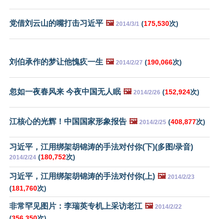
党借刘云山的嘴打击习近平
🖼️
(
175,530
次)
2014/3/1
刘伯承作的梦让他愧疚一生
🖼️
(
190,066
次)
2014/2/27
忽如一夜春风来 今夜中国无人眠
🖼️
(
152,924
次)
2014/2/26
江核心的光辉！中国国家形象报告
🖼️
(
408,877
次)
2014/2/25
习近平，江用绑架胡锦涛的手法对付你(下)(多图/录音)
(
180,752
次)
2014/2/24
习近平，江用绑架胡锦涛的手法对付你(上)
🖼️
2014/2/23
(
181,760
次)
非常罕见图片：李瑞英专机上采访老江
🖼️
2014/2/22
(
356,350
次)