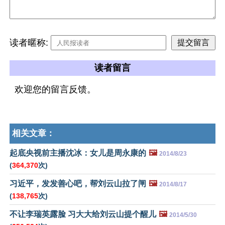
读者暱称:
读者留言
欢迎您的留言反馈。
相关文章：
起底央视前主播沈冰：女儿是周永康的
🖼️
2014/8/23
(
364,370
次)
习近平，发发善心吧，帮刘云山拉了闸
🖼️
2014/8/17
(
138,765
次)
不让李瑞英露脸 习大大给刘云山提个醒儿
🖼️
2014/5/30