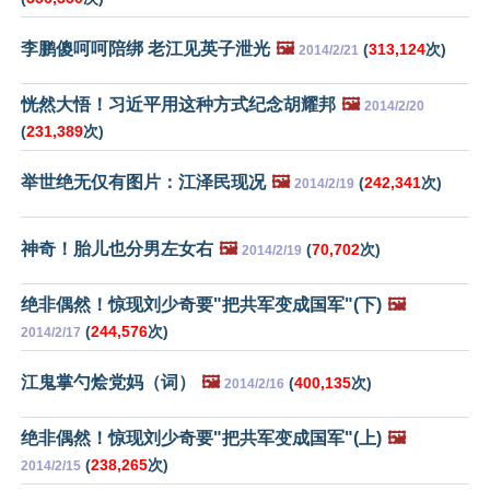
李鹏傻呵呵陪绑 老江见英子泄光
🖼️
(
313,124
次)
2014/2/21
恍然大悟！习近平用这种方式纪念胡耀邦
🖼️
2014/2/20
(
231,389
次)
举世绝无仅有图片：江泽民现况
🖼️
(
242,341
次)
2014/2/19
神奇！胎儿也分男左女右
🖼️
(
70,702
次)
2014/2/19
绝非偶然！惊现刘少奇要"把共军变成国军"(下)
🖼️
(
244,576
次)
2014/2/17
江鬼掌勺烩党妈（词）
🖼️
(
400,135
次)
2014/2/16
绝非偶然！惊现刘少奇要"把共军变成国军"(上)
🖼️
(
238,265
次)
2014/2/15