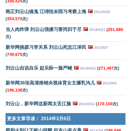
(
356,524
次)
韩正刘云山搞鬼 江绵恒未陪习考察上海
🖼️
2014/5/28
(
354,570
次)
当人肉炸弹 刘云山强搂习要同归于尽
🖼️
(
251,080
2014/5/21
次)
新华网挑拨习李关系 刘云山死忠江泽民
🖼️
2014/5/7
(
749,675
次)
刘云山自说自乐 赵乐际一脸严峻
🖼️
(
271,497
次)
2014/4/22
新华网36张高清推销央视体育女主播乳沟儿
🖼️
2014/4/5
(
196,138
次)
刘云山，新华网这新闻太丢江脸
🖼️
(
170,100
次)
2014/3/14
更多文章导读：
2014年3月6日
韩剧火到让王岐山猛醒 赵本山有点悬
🖼️
(
186,648
2014/3/8