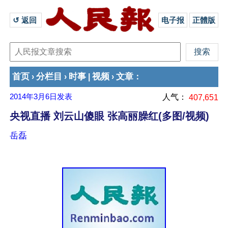
↺ 返回 
电子报
正體版
首页
分栏目
时事
视频
文章
›
›
|
›
：
2014年3月6日
发表
人气：
407,651
央视直播 刘云山傻眼 张高丽臊红(多图/视频)
岳磊