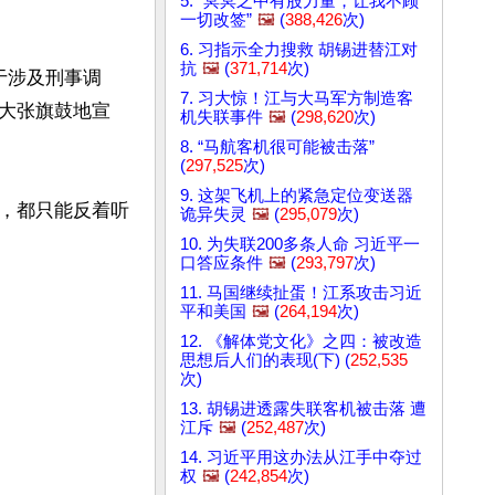
5. “冥冥之中有股力量，让我不顾
一切改签”
🖼️
(
388,426
次)
6. 习指示全力搜救 胡锡进替江对
抗
🖼️
(
371,714
次)
于涉及刑事调
7. 习大惊！江与大马军方制造客
大张旗鼓地宣
机失联事件
🖼️
(
298,620
次)
8. “马航客机很可能被击落”
(
297,525
次)
9. 这架飞机上的紧急定位变送器
，都只能反着听
诡异失灵
🖼️
(
295,079
次)
10. 为失联200多条人命 习近平一
口答应条件
🖼️
(
293,797
次)
11. 马国继续扯蛋！江系攻击习近
平和美国
🖼️
(
264,194
次)
12. 《解体党文化》之四：被改造
思想后人们的表现(下) (
252,535
次)
13. 胡锡进透露失联客机被击落 遭
江斥
🖼️
(
252,487
次)
14. 习近平用这办法从江手中夺过
权
🖼️
(
242,854
次)