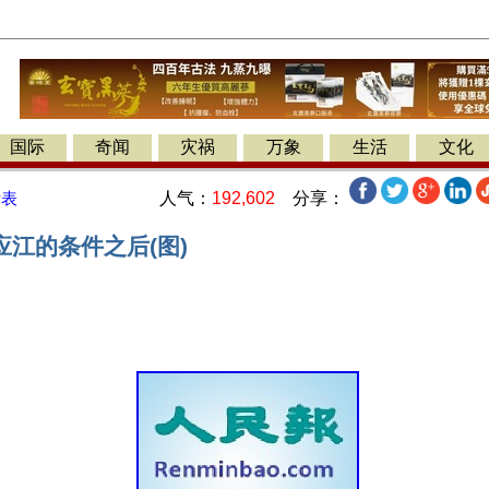
国际
奇闻
灾祸
万象
生活
文化
人气：
192,602
分享：
发表
江的条件之后(图)