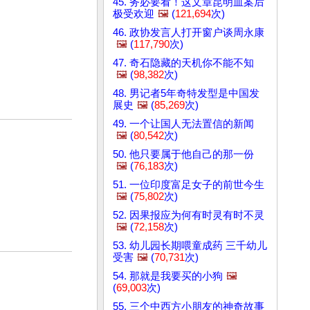
45. 务必要看！这文章昆明血案后
极受欢迎
🖼️
(
121,694
次)
46. 政协发言人打开窗户谈周永康
🖼️
(
117,790
次)
47. 奇石隐藏的天机你不能不知
🖼️
(
98,382
次)
48. 男记者5年奇特发型是中国发
展史
🖼️
(
85,269
次)
49. 一个让国人无法置信的新闻
🖼️
(
80,542
次)
50. 他只要属于他自己的那一份
🖼️
(
76,183
次)
51. 一位印度富足女子的前世今生
🖼️
(
75,802
次)
52. 因果报应为何有时灵有时不灵
🖼️
(
72,158
次)
53. 幼儿园长期喂童成药 三千幼儿
受害
🖼️
(
70,731
次)
54. 那就是我要买的小狗
🖼️
(
69,003
次)
55. 三个中西方小朋友的神奇故事