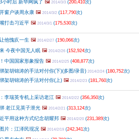
3小时后 新华网疯了
🖼️
(
200,410
次)
2014/3/3
开窗户谈周永康
🖼️
(
117,790
次)
2014/3/2
嘴打击习近平
🖼️
(
175,530
次)
2014/3/1
让他愧疚一生
🖼️
(
190,066
次)
2014/2/27
来 今夜中国无人眠
🖼️
(
152,924
次)
2014/2/26
！中国国家形象报告
🖼️
(
408,877
次)
2014/2/25
绑架胡锦涛的手法对付你(下)(多图/录音)
(
180,752
次)
2014/2/24
绑架胡锦涛的手法对付你(上)
🖼️
(
181,760
次)
2014/2/23
：李瑞英专机上采访老江
🖼️
(
356,350
次)
2014/2/22
绑 老江见英子泄光
🖼️
(
313,124
次)
2014/2/21
近平用这种方式纪念胡耀邦
🖼️
(
231,389
次)
2014/2/20
图片：江泽民现况
🖼️
(
242,341
次)
2014/2/19