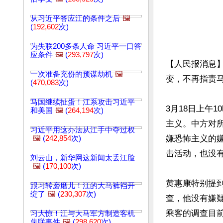
从习近平答应江的条件之后
🖼️
(
192,602
次)
为失联200多条人命 习近平一口答
应条件
🖼️
(
293,797
次)
【人民报消息】
一次准备充份的预谋劫机
🖼️
变，不再指责马
(
470,083
次)
马国继续扯蛋！江系攻击习近平
3月18日上午
和美国
🖼️
(
264,194
次)
主义。中方对
习近平用这办法从江手中夺过权
嫌恐怖主义的
🖼️
(
242,854
次)
击活动，也没有
刘云山，新华网这新闻太丢江脸
🖼️
(
170,100
次)
黄惠康特别提
跟习转磨磨儿！江的大马裤裆开
绽了
🖼️
(
230,307
次)
查，他没有嫌
乘客的调查目
习大惊！江与大马军方制造客机
失联事件
🖼️
(
298,620
次)