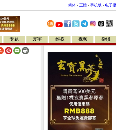
简体
-
正體
-
手机版
-
电子报
专题
寰宇
维权
视频
杂谈