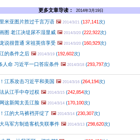
更多文章导读：
2014年3月19日
里米亚图片胜过千言万语
🖼️
(
137,141
次)
2014/3/21
画图 老江决堤尿不湿显威
🖼️
(
222,922
次)
2014/3/20
龙说很普通 宋祖英倍享受
🖼️
(
160,929
次)
2014/3/20
江的条件之后
🖼️
(
192,602
次)
2014/3/19
多条人命 习近平一口答应条件
🖼️
(
293,797
次)
2014/3/18
！江系攻击习近平和美国
🖼️
(
264,194
次)
2014/3/16
法从江手中夺过权
🖼️
(
242,854
次)
2014/3/15
网这新闻太丢江脸
🖼️
(
170,100
次)
2014/3/14
！江的大马裤裆开绽了
🖼️
(
230,307
次)
2014/3/14
大马军方制造客机失联事件
🖼️
(
298,620
次)
2014/3/13