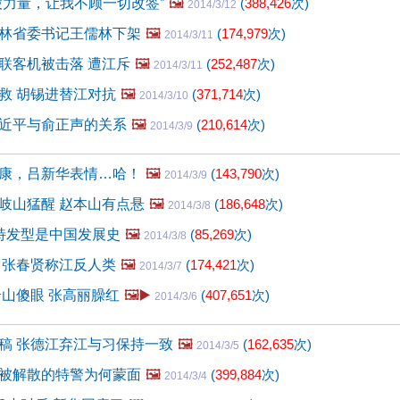
股力量，让我不顾一切改签”
🖼️
(
388,426
次)
2014/3/12
林省委书记王儒林下架
🖼️
(
174,979
次)
2014/3/11
联客机被击落 遭江斥
🖼️
(
252,487
次)
2014/3/11
救 胡锡进替江对抗
🖼️
(
371,714
次)
2014/3/10
近平与俞正声的关系
🖼️
(
210,614
次)
2014/3/9
康，吕新华表情…哈！
🖼️
(
143,790
次)
2014/3/9
岐山猛醒 赵本山有点悬
🖼️
(
186,648
次)
2014/3/8
特发型是中国发展史
🖼️
(
85,269
次)
2014/3/8
 张春贤称江反人类
🖼️
(
174,421
次)
2014/3/7
云山傻眼 张高丽臊红
🖼️▶️
(
407,651
次)
2014/3/6
稿 张德江弃江与习保持一致
🖼️
(
162,635
次)
2014/3/5
被解散的特警为何蒙面
🖼️
(
399,884
次)
2014/3/4