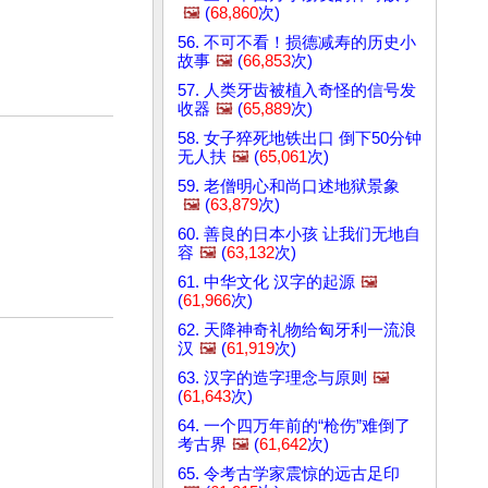
🖼️
(
68,860
次)
56. 不可不看！损德减寿的历史小
故事
🖼️
(
66,853
次)
57. 人类牙齿被植入奇怪的信号发
收器
🖼️
(
65,889
次)
58. 女子猝死地铁出口 倒下50分钟
无人扶
🖼️
(
65,061
次)
59. 老僧明心和尚口述地狱景象
🖼️
(
63,879
次)
60. 善良的日本小孩 让我们无地自
容
🖼️
(
63,132
次)
61. 中华文化 汉字的起源
🖼️
(
61,966
次)
62. 天降神奇礼物给匈牙利一流浪
汉
🖼️
(
61,919
次)
63. 汉字的造字理念与原则
🖼️
(
61,643
次)
64. 一个四万年前的“枪伤”难倒了
考古界
🖼️
(
61,642
次)
65. 令考古学家震惊的远古足印