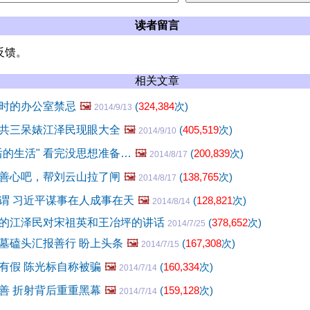
读者留言
反馈。
相关文章
时的办公室禁忌
🖼️
(
324,384
次)
2014/9/13
共三呆婊江泽民现眼大全
🖼️
(
405,519
次)
2014/9/10
后的生活" 看完没思想准备…
🖼️
(
200,839
次)
2014/8/17
善心吧，帮刘云山拉了闸
🖼️
(
138,765
次)
2014/8/17
谓 习近平谋事在人成事在天
🖼️
(
128,821
次)
2014/8/14
的江泽民对宋祖英和王冶坪的讲话
(
378,652
次)
2014/7/25
墓磕头汇报善行 盼上头条
🖼️
(
167,308
次)
2014/7/15
有假 陈光标自称被骗
🖼️
(
160,334
次)
2014/7/14
善 折射背后重重黑幕
🖼️
(
159,128
次)
2014/7/14