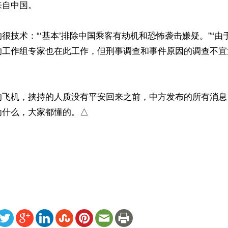
自中国。

很技术：“‘基本’排除中国乘客有劫机和恐怖袭击嫌疑。”“由
的工作组专家也在此工作，但刑事调查和事件原因的调查不宜
的飞机，挟持的人质没有平安回来之前，中方发布的所有消息
什么，大家都懂的。△

）
ww.renminbao.com/rmb/articles/2014/3/19/59127.html