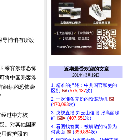
报导悄悄有所改
中国乘客涉嫌恐怖
近期最受欢迎的文章
2014年3月19日
可将中国乘客涉
1. 精准的描述：中共国官和吏的
有组织的恐怖袭
区别
🖼️
(
575,437
次)


2. 一次准备充份的预谋劫机
🖼️
(
470,083
次)
3. 央视直播 刘云山傻眼 张高丽臊
“经过中方核
红
🖼️▶️
(
407,651
次)
疑。对其他国家
4. 看图找答案：被解散的特警为
何蒙面
🖼️
(
399,884
次)
使用假护照的