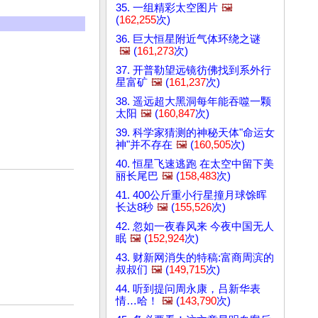
35. 一组精彩太空图片
🖼️
(
162,255
次)
36. 巨大恒星附近气体环绕之谜
🖼️
(
161,273
次)
37. 开普勒望远镜彷佛找到系外行
星富矿
🖼️
(
161,237
次)
38. 遥远超大黑洞每年能吞噬一颗
太阳
🖼️
(
160,847
次)
39. 科学家猜测的神秘天体"命运女
神"并不存在
🖼️
(
160,505
次)
40. 恒星飞速逃跑 在太空中留下美
丽长尾巴
🖼️
(
158,483
次)
41. 400公斤重小行星撞月球馀晖
长达8秒
🖼️
(
155,526
次)
42. 忽如一夜春风来 今夜中国无人
眠
🖼️
(
152,924
次)
43. 财新网消失的特稿:富商周滨的
叔叔们
🖼️
(
149,715
次)
44. 听到提问周永康，吕新华表
情…哈！
🖼️
(
143,790
次)