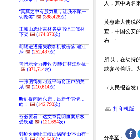
人，其中两名来
“冥冥之中有股力量，让我不顾一
切改签”
🖼️
(
388,426
次)
黄惠康大使说的
王岐山恐让吉林省委书记王儒林
查，中国公安
下架
🖼️
(
174,979
次)
布。”

胡锡进透露失联客机被击落 遭江
斥
🖼️
(
252,487
次)
所以，在劫持
习指示全力搜救 胡锡进替江对抗
或参考着听。为
🖼️
(
371,714
次)
一张图得知习近平与俞正声的关
系
🖼️
(
210,614
次)
（人民报首发
听到提问周永康，吕新华表情…
文章网址: http://w
哈！
🖼️
(
143,790
次)
打印机版
务必要看！这文章昆明血案后极
受欢迎
🖼️
(
121,694
次)
韩剧火到让王岐山猛醒 赵本山有
分享至：
点悬
🖼️
(
186,648
次)