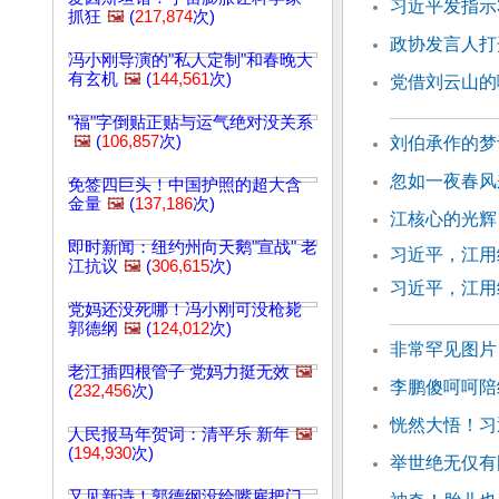
习近平发指示
抓狂
🖼️
(
217,874
次)
政协发言人打
冯小刚导演的"私人定制"和春晚大
有玄机
🖼️
(
144,561
次)
党借刘云山的
"福"字倒贴正贴与运气绝对没关系
🖼️
(
106,857
次)
刘伯承作的梦
忽如一夜春风
免签四巨头！中国护照的超大含
金量
🖼️
(
137,186
次)
江核心的光辉
即时新闻：纽约州向天鹅"宣战" 老
习近平，江用
江抗议
🖼️
(
306,615
次)
习近平，江用
党妈还没死哪！冯小刚可没枪毙
郭德纲
🖼️
(
124,012
次)
非常罕见图片
老江插四根管子 党妈力挺无效
🖼️
李鹏傻呵呵陪
(
232,456
次)
恍然大悟！习
人民报马年贺词：清平乐 新年
🖼️
(
194,930
次)
举世绝无仅有
又见新诗！郭德纲没给嘴雇把门