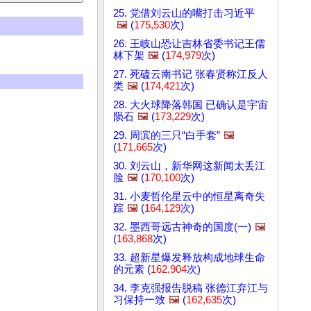
25. 党借刘云山的嘴打击习近平
🖼️
(
175,530
次)
26. 王岐山恐让吉林省委书记王儒
林下架
🖼️
(
174,979
次)
27. 死磕云南书记 张春贤称江反人
类
🖼️
(
174,421
次)
28. 大火球降落韩国 已确认是宇宙
陨石
🖼️
(
173,229
次)
29. 周滨的三只“白手套”
🖼️
(
171,665
次)
30. 刘云山，新华网这新闻太丢江
脸
🖼️
(
170,100
次)
31. 小麦哲伦星云中的恒星离奇失
踪
🖼️
(
164,129
次)
32. 墨西哥远古神奇的国度(一)
🖼️
(
163,868
次)
33. 超新星爆发释放构成地球生命
的元素 (
162,904
次)
34. 李克强报告脱稿 张德江弃江与
习保持一致
🖼️
(
162,635
次)