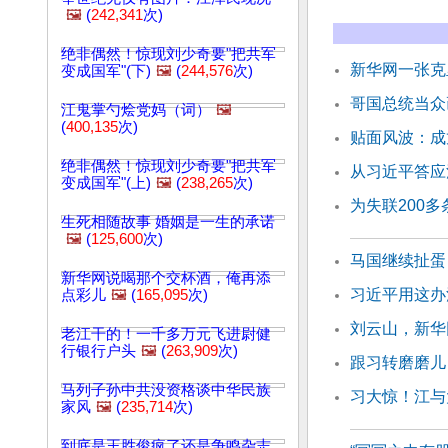
🖼️
(
242,341
次)
绝非偶然！惊现刘少奇要"把共军
新华网一张克
变成国军"(下)
🖼️
(
244,576
次)
哥国总统当众
江鬼掌勺烩党妈（词）
🖼️
(
400,135
次)
贴面风波：成
绝非偶然！惊现刘少奇要"把共军
从习近平答应
变成国军"(上)
🖼️
(
238,265
次)
为失联200
生死相随故事 婚姻是一生的承诺
🖼️
(
125,600
次)
马国继续扯蛋
新华网说喝那个交杯酒，俺再添
习近平用这办
点彩儿
🖼️
(
165,095
次)
刘云山，新华
老江干的！一千多万元飞进尉健
行银行户头
🖼️
(
263,909
次)
跟习转磨磨儿
马列子孙中共没资格谈中华民族
习大惊！江与
家风
🖼️
(
235,714
次)
到底是王胜俊疯了还是争鸣杂志