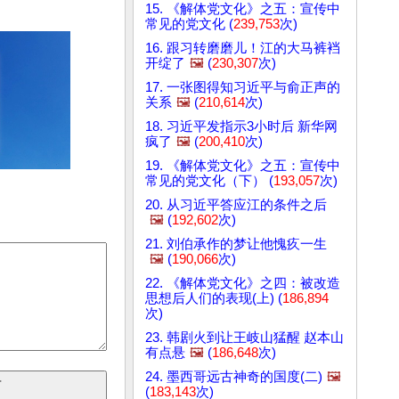
15. 《解体党文化》之五：宣传中
常见的党文化 (
239,753
次)
16. 跟习转磨磨儿！江的大马裤裆
开绽了
🖼️
(
230,307
次)
17. 一张图得知习近平与俞正声的
关系
🖼️
(
210,614
次)
18. 习近平发指示3小时后 新华网
疯了
🖼️
(
200,410
次)
19. 《解体党文化》之五：宣传中
常见的党文化（下） (
193,057
次)
20. 从习近平答应江的条件之后
🖼️
(
192,602
次)
21. 刘伯承作的梦让他愧疚一生
🖼️
(
190,066
次)
22. 《解体党文化》之四：被改造
思想后人们的表现(上) (
186,894
次)
23. 韩剧火到让王岐山猛醒 赵本山
有点悬
🖼️
(
186,648
次)
24. 墨西哥远古神奇的国度(二)
🖼️
(
183,143
次)