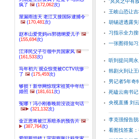
“冥冥之中有
疯了
🖼️
(
172,062
次)
王岐山恐让吉
屋漏雨连天 老江又接国际逮捕令
🖼️
(
170,481
次)
胡锡进透露失
习指示全力搜
赵本山爱党妈vs郭德纲爱儿子
🖼️
(
155,694
次)
一张图得知习
江泽民父子引领中共国家风
🖼️
(
161,533
次)
听到提问周永
马年初六 观众惊觉被CCTV坑惨
韩剧火到让王
了
🖼️
(
175,459
次)
男记者5年奇
够损！新华网惊现宋祖英中年结
婚照
🖼️
(
181,611
次)
死磕云南书记
央视直播 刘
冤哪！冯小刚春晚前没说这句话
🖼️▶️
(
321,132
次)
李克强报告脱
金正恩将被江系暗杀的预告片
🖼️
▶️
(
387,764
次)
看图找答案：
爱因斯坦错！宇宙膨胀让科学家