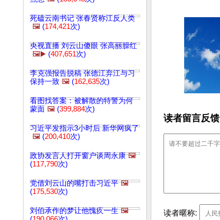
死磕云南书记 张春贤称江反人类
🖼️
(
174,421
次)
央视直播 刘云山傻眼 张高丽臊红
🖼️▶️
(
407,651
次)
李克强报告脱稿 张德江弃江与习
保持一致
🖼️
(
162,635
次)
看图找答案：被解散的特警为何
蒙面
🖼️
(
399,884
次)
读者留言反馈
习近平发指示3小时后 新华网疯了
🖼️
(
200,410
次)
政协发言人打开窗户谈周永康
🖼️
(
117,790
次)
党借刘云山的嘴打击习近平
🖼️
(
175,530
次)
刘伯承作的梦让他愧疚一生
🖼️
读者暱称:
(
190,066
次)