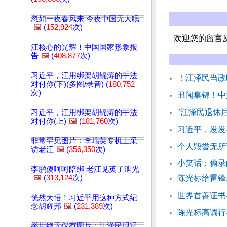
忽如一夜春风来 今夜中国无人眠
🖼️
(
152,924
次)
欢迎您的留言
江核心的光辉！中国国家形象报
告
🖼️
(
408,877
次)
习近平，江用绑架胡锦涛的手法
！江泽民当政
对付你(下)(多图/录音) (
180,752
次)
丑闻集锦！中
"江泽民退休
习近平，江用绑架胡锦涛的手法
对付你(上)
🖼️
(
181,760
次)
习近平，发发
非常罕见图片：李瑞英专机上采
个人毁誉无所
访老江
🖼️
(
356,350
次)
小笑话：偷录
李鹏傻呵呵陪绑 老江见英子泄光
🖼️
(
313,124
次)
陈光标给雷锋
世界首善证书
恍然大悟！习近平用这种方式纪
念胡耀邦
🖼️
(
231,389
次)
陈光标高调行
举世绝无仅有图片：江泽民现况