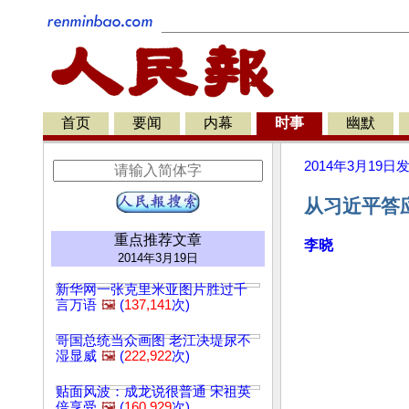
首页
要闻
内幕
时事
幽默
2014年3月19日
从习近平答应
重点推荐文章
李晓
2014年3月19日
新华网一张克里米亚图片胜过千
言万语
🖼️
(
137,141
次)
哥国总统当众画图 老江决堤尿不
湿显威
🖼️
(
222,922
次)
贴面风波：成龙说很普通 宋祖英
倍享受
🖼️
(
160,929
次)